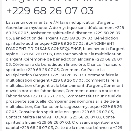
+229 68 26 07 03
Laisser un commentaire
/
Affaire multiplication d’argent
,
Abondance mystique
,
Aide mystique sans déplacement +229
68 26 07 03
,
Assistance spirituelle à distance +229 68 26 07
03
,
Bénédiction de l’argent +229 68 26 07 03
,
Bénédiction
spirituelle authentique +229 68 26 07 03
,
BLANCHIMENT
D’ARGENT PRIDI SANS CONSÉQUENCE
,
blanchiment d’argent
rapide +229 68 26 07 03
,
Bon tout savoir sur la multiplication
d’argent
,
Cérémonie de bénédiction africaine +229 68 26 07
03
,
Cérémonie de bénédiction financière
,
Chance financière
spirituelle +229 68 26 07 03
,
Comment Ce Passe La
Multiplication ĎArgent +229 68 26 07 03
,
Comment faire la
multiplication d’argent +229 68 26 07 03
,
Comment faire la
multiplication d’argent et le blanchiment d’argent
,
Comment
ouvrir la porte de l’abondance
,
Comment ouvrir la porte de
l’abondance +229 68 26 07 03
,
Comment réussir un rituel de
prospérité spirituelle
,
Comparer des nombres à l’aide de la
multiplication
,
Confiance en la sagesse mystique +229 68 26
07 03
,
Consultation spirituelle en ligne +229 68 26 07 03
,
Contact Maître Henri AFFOLABI +229 68 26 07 03
,
Conte
spirituel africain +229 68 26 07 03
,
Croissance spirituelle de
capital +229 68 26 07 03
,
Culte de la richesse béninoise +229