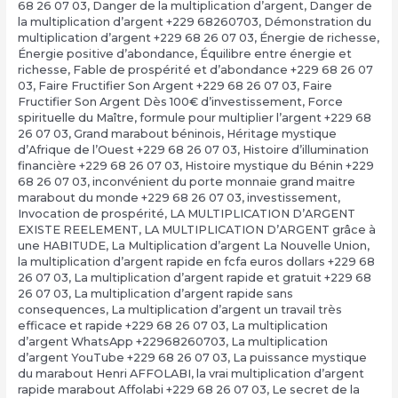
68 26 07 03
,
Danger de la multiplication d’argent
,
Danger de
la multiplication d’argent +229 68260703
,
Démonstration du
multiplication d’argent +229 68 26 07 03
,
Énergie de richesse
,
Énergie positive d’abondance
,
Équilibre entre énergie et
richesse
,
Fable de prospérité et d’abondance +229 68 26 07
03
,
Faire Fructifier Son Argent +229 68 26 07 03
,
Faire
Fructifier Son Argent Dès 100€ d’investissement
,
Force
spirituelle du Maître
,
formule pour multiplier l’argent +229 68
26 07 03
,
Grand marabout béninois
,
Héritage mystique
d’Afrique de l’Ouest +229 68 26 07 03
,
Histoire d’illumination
financière +229 68 26 07 03
,
Histoire mystique du Bénin +229
68 26 07 03
,
inconvénient du porte monnaie grand maitre
marabout du monde +229 68 26 07 03
,
investissement
,
Invocation de prospérité
,
LA MULTIPLICATION D’ARGENT
EXISTE REELEMENT
,
LA MULTIPLICATION D’ARGENT grâce à
une HABITUDE
,
La Multiplication d’argent La Nouvelle Union
,
la multiplication d’argent rapide en fcfa euros dollars +229 68
26 07 03
,
La multiplication d’argent rapide et gratuit +229 68
26 07 03
,
La multiplication d’argent rapide sans
consequences
,
La multiplication d’argent un travail très
efficace et rapide +229 68 26 07 03
,
La multiplication
d’argent WhatsApp +22968260703
,
La multiplication
d’argent YouTube +229 68 26 07 03
,
La puissance mystique
du marabout Henri AFFOLABI
,
la vrai multiplication d’argent
rapide marabout Affolabi +229 68 26 07 03
,
Le secret de la