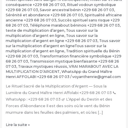
conséquence +229 68 26 07 03
,
Rituel vodoun symbolique
+229 68 26 07 03
,
Savoir ancestral bénin +229 68 26 07 03
,
Sérénité et abondance +229 68 26 07 03
,
Spiritualité africaine
ancienne +229 68 26 07 03
,
Succès spirituel sans risque +229
68 26 07 03
,
Téléphone marabout béninois +229 68 26 07 03
,
texte de multiplication d’argen
,
Tous savoir sur la
multiplication d’argent en ligne
,
Tous savoir sur la
multiplication d’argent en ligne +229 68 26 07 03
,
Tous savoir
sur la multiplication d’argent en ligneTous savoir sur la
multiplication d’argent en ligne
,
Tradition spirituelle du Bénin
+229 68 26 07 03
,
Transformation financière symbolique +229
68 26 07 03
,
Transmission mystique bienfaisante +229 68 26
07 03
,
Travaux mystiques réussis
,
VRAI MARABOUT AVEC LA
MULTIPLICATION D’ARGENT
,
WhatsApp du Grand Maître
Henri AFFOLABI +229 68 26 07 03
/
voyanthenrie@gmail.com
Le Rituel Sacré de la Multiplication d’Argent — Sous la
Lumière du Grand Maître Henri Affolabi +229 68 26 07 03 📞
WhatsApp : +229 68 26 07 03 🌿 L’Appel du Destin et des
Forces d’Abondance Il est des soirs où le vent du Bénin
murmure dans les feuilles des palmiers, et où les […]
La
Lire la suite »