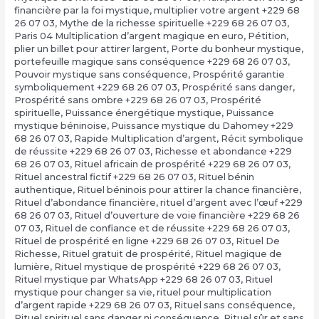
financière par la foi mystique
,
multiplier votre argent +229 68
26 07 03
,
Mythe de la richesse spirituelle +229 68 26 07 03
,
Paris 04 Multiplication d’argent magique en euro
,
Pétition
,
plier un billet pour attirer largent
,
Porte du bonheur mystique
,
portefeuille magique sans conséquence +229 68 26 07 03
,
Pouvoir mystique sans conséquence
,
Prospérité garantie
symboliquement +229 68 26 07 03
,
Prospérité sans danger
,
Prospérité sans ombre +229 68 26 07 03
,
Prospérité
spirituelle
,
Puissance énergétique mystique
,
Puissance
mystique béninoise
,
Puissance mystique du Dahomey +229
68 26 07 03
,
Rapide Multiplication d’argent
,
Récit symbolique
de réussite +229 68 26 07 03
,
Richesse et abondance +229
68 26 07 03
,
Rituel africain de prospérité +229 68 26 07 03
,
Rituel ancestral fictif +229 68 26 07 03
,
Rituel bénin
authentique
,
Rituel béninois pour attirer la chance financière
,
Rituel d’abondance financière
,
rituel d’argent avec l’œuf +229
68 26 07 03
,
Rituel d’ouverture de voie financière +229 68 26
07 03
,
Rituel de confiance et de réussite +229 68 26 07 03
,
Rituel de prospérité en ligne +229 68 26 07 03
,
Rituel De
Richesse
,
Rituel gratuit de prospérité
,
Rituel magique de
lumière
,
Rituel mystique de prospérité +229 68 26 07 03
,
Rituel mystique par WhatsApp +229 68 26 07 03
,
Rituel
mystique pour changer sa vie
,
rituel pour multiplication
d’argent rapide +229 68 26 07 03
,
Rituel sans conséquence
,
Rituel spirituel sans danger ni conséquence
,
Rituel sûr et sans