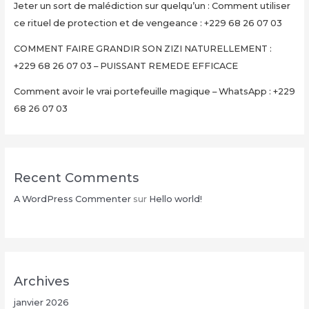
Jeter un sort de malédiction sur quelqu’un : Comment utiliser
en
ce rituel de protection et de vengeance : +229 68 26 07 03
15
Minutes
COMMENT FAIRE GRANDIR SON ZIZI NATURELLEMENT :
+229
+229 68 26 07 03 – PUISSANT REMEDE EFFICACE
68
Comment avoir le vrai portefeuille magique – WhatsApp : +229
26
68 26 07 03
07
03
Recent Comments
A WordPress Commenter
sur
Hello world!
Archives
janvier 2026