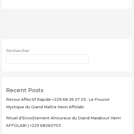
Multiplication
d’Argent
Magique
avec
le
Grand
Maître
Rechercher
Henri
AFFOLABI
RECHERCHER
–
Secret
Rituel
Authentique
Recent Posts
et
Ultra-
Retour Affectif Rapide +229 68 26 07 03 : Le Pouvoir
Rapide
Mystique du Grand Maître Henri Affolabi
pour
Rituel d’Envoûtement Amoureux du Grand Marabout Henri
Multiplier
AFFOLABI | +229 68260703
Votre
Argent