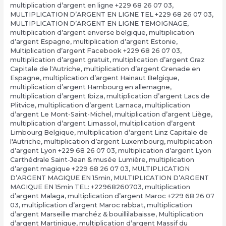
multiplication d’argent en ligne +229 68 26 07 03
,
MULTIPLICATION D’ARGENT EN LIGNE TEL +229 68 26 07 03
,
MULTIPLICATION D’ARGENT EN LIGNE TEMOIGNAGE
,
multiplication d’argent enverse belgique
,
multiplication
d’argent Espagne
,
multiplication d’argent Estonie
,
Multiplication d’argent Facebook +229 68 26 07 03
,
multiplication d’argent gratuit
,
multiplication d’argent Graz
Capitale de l'Autriche
,
multiplication d’argent Grenade en
Espagne
,
multiplication d’argent Hainaut Belgique
,
multiplication d’argent Hambourg en allemagne
,
multiplication d’argent Ibiza
,
multiplication d’argent Lacs de
Plitvice
,
multiplication d’argent Larnaca
,
multiplication
d’argent Le Mont-Saint-Michel
,
multiplication d’argent Liège
,
multiplication d’argent Limassol
,
multiplication d’argent
Limbourg Belgique
,
multiplication d’argent Linz Capitale de
l'Autriche
,
multiplication d’argent Luxembourg
,
multiplication
d’argent Lyon +229 68 26 07 03
,
multiplication d’argent Lyon
Carthédrale Saint-Jean & musée Lumière
,
multiplication
d’argent magique +229 68 26 07 03
,
MULTIPLICATION
D’ARGENT MAGIQUE EN 15min
,
MULTIPLICATION D’ARGENT
MAGIQUE EN 15min TEL: +22968260703
,
multiplication
d’argent Malaga
,
multiplication d’argent Maroc +229 68 26 07
03
,
multiplication d’argent Maroc rabbat
,
multiplication
d’argent Marseille marchéz & bouillilabaisse
,
Multiplication
d’argent Martinique
,
multiplication d’argent Massif du