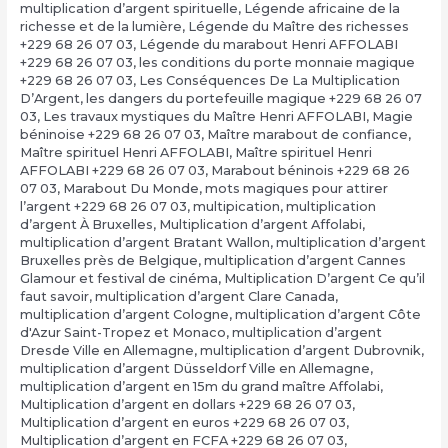
multiplication d’argent spirituelle
,
Légende africaine de la
richesse et de la lumière
,
Légende du Maître des richesses
+229 68 26 07 03
,
Légende du marabout Henri AFFOLABI
+229 68 26 07 03
,
les conditions du porte monnaie magique
+229 68 26 07 03
,
Les Conséquences De La Multiplication
D’Argent
,
les dangers du portefeuille magique +229 68 26 07
03
,
Les travaux mystiques du Maître Henri AFFOLABI
,
Magie
béninoise +229 68 26 07 03
,
Maître marabout de confiance
,
Maître spirituel Henri AFFOLABI
,
Maître spirituel Henri
AFFOLABI +229 68 26 07 03
,
Marabout béninois +229 68 26
07 03
,
Marabout Du Monde
,
mots magiques pour attirer
l’argent +229 68 26 07 03
,
multipication
,
multiplication
d’argent À Bruxelles
,
Multiplication d’argent Affolabi
,
multiplication d’argent Bratant Wallon
,
multiplication d’argent
Bruxelles près de Belgique
,
multiplication d’argent Cannes
Glamour et festival de cinéma
,
Multiplication D’argent Ce qu’il
faut savoir
,
multiplication d’argent Clare Canada
,
multiplication d’argent Cologne
,
multiplication d’argent Côte
d'Azur Saint-Tropez et Monaco
,
multiplication d’argent
Dresde Ville en Allemagne
,
multiplication d’argent Dubrovnik
,
multiplication d’argent Düsseldorf Ville en Allemagne
,
multiplication d’argent en 15m du grand maître Affolabi
,
Multiplication d’argent en dollars +229 68 26 07 03
,
Multiplication d’argent en euros +229 68 26 07 03
,
Multiplication d’argent en FCFA +229 68 26 07 03
,