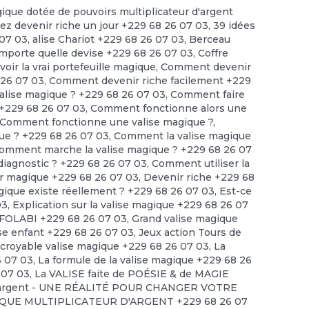
gique dotée de pouvoirs multiplicateur d'argent
lez devenir riche un jour +229 68 26 07 03
,
39 idées
 07 03
,
alise Chariot +229 68 26 07 03
,
Berceau
'importe quelle devise +229 68 26 07 03
,
Coffre
ir la vrai portefeuille magique
,
Comment devenir
 26 07 03
,
Comment devenir riche facilement +229
alise magique ? +229 68 26 07 03
,
Comment faire
 +229 68 26 07 03
,
Comment fonctionne alors une
Comment fonctionne une valise magique ?
,
ue ? +229 68 26 07 03
,
Comment la valise magique
omment marche la valise magique ? +229 68 26 07
diagnostic ? +229 68 26 07 03
,
Comment utiliser la
r magique +229 68 26 07 03
,
Devenir riche +229 68
agique existe réellement ? +229 68 26 07 03
,
Est-ce
03
,
Explication sur la valise magique +229 68 26 07
FOLABI +229 68 26 07 03
,
Grand valise magique
se enfant +229 68 26 07 03
,
Jeux action Tours de
ncroyable valise magique +229 68 26 07 03
,
La
6 07 03
,
La formule de la valise magique +229 68 26
 07 03
,
La VALISE faite de POÉSIE & de MAGIE
 d'argent - UNE RÉALITÉ POUR CHANGER VOTRE
IQUE MULTIPLICATEUR D'ARGENT +229 68 26 07