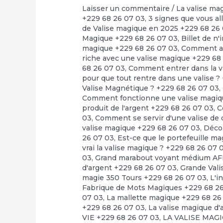
Laisser un commentaire
/
La valise ma
+229 68 26 07 03
,
3 signes que vous al
de Valise magique en 2025 +229 68 26
Magique +229 68 26 07 03
,
Billet de n
magique +229 68 26 07 03
,
Comment avo
riche avec une valise magique +229 68
68 26 07 03
,
Comment entrer dans la v
pour que tout rentre dans une valise ?
Valise Magnétique ? +229 68 26 07 03
,
Comment fonctionne une valise magiq
produit de l'argent +229 68 26 07 03
,
C
03
,
Comment se servir d'une valise de 
valise magique +229 68 26 07 03
,
Déco
26 07 03
,
Est-ce que le portefeuille m
vrai la valise magique ? +229 68 26 07 
03
,
Grand marabout voyant médium AF
d'argent +229 68 26 07 03
,
Grande Vali
magie 350 Tours +229 68 26 07 03
,
L'i
Fabrique de Mots Magiques +229 68 2
07 03
,
La mallette magique +229 68 26
+229 68 26 07 03
,
La valise magique
VIE +229 68 26 07 03
,
LA VALISE MAG