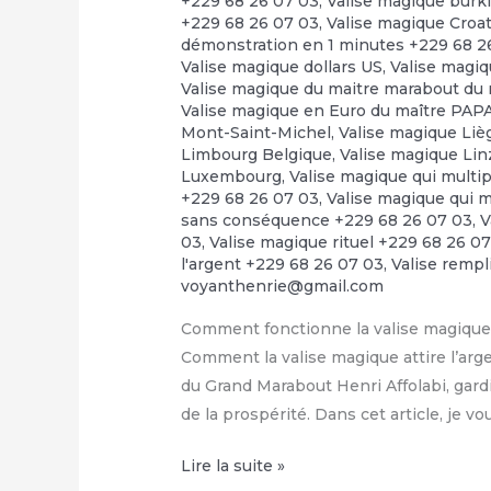
+229 68 26 07 03
,
Valise magique burk
+229 68 26 07 03
,
Valise magique Croa
démonstration en 1 minutes +229 68 2
Valise magique dollars US
,
Valise magiq
Valise magique du maitre marabout du 
Valise magique en Euro du maître PA
Mont-Saint-Michel
,
Valise magique Liè
Limbourg Belgique
,
Valise magique Linz
Luxembourg
,
Valise magique qui multip
+229 68 26 07 03
,
Valise magique qui m
sans conséquence +229 68 26 07 03
,
V
03
,
Valise magique rituel +229 68 26 0
l'argent +229 68 26 07 03
,
Valise rempl
voyanthenrie@gmail.com
Comment fonctionne la valise magique 
Comment la valise magique attire l’arge
du Grand Marabout Henri Affolabi, gardi
de la prospérité. Dans cet article, je v
Condition
Lire la suite »