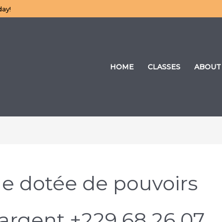
day!
HOME
CLASSES
ABOUT
ue dotée de pouvoirs
’argent +229 68 26 07