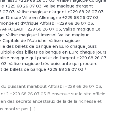
ina fasso +229 68 26 07 03
,
Valise magique Cologne
tie +229 68 26 07 03
,
Valise magique d'argent
6 07 03
,
Valise magique d’argent +229 68 26 07 03
,
ue Dresde Ville en Allemagne +229 68 26 07 03
,
monde et d'Afrique Affolabi +229 68 26 07 03
,
PA AFFOLABI +229 68 26 07 03
,
Valise magique Le
ge
,
Valise magique Limassol
,
Valise magique
 Capitale de l'Autriche
,
Valise magique
lie des billets de banque en Euro chaque jours
ultiplie des billets de banque en Euro chaque jours
alise magique qui produit de l'argent +229 68 26 07
7 03
,
Valise magique très puissante qui produire
it de billets de banque +229 68 26 07 03
/
du puissant marabout Affolabi +229 68 26 07 03,
nt ? +229 68 26 07 03 Bienvenue sur le site officiel
en des secrets ancestraux de la de la richesse et
ous montre pas […]