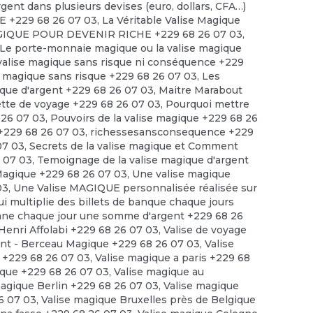
rgent dans plusieurs devises (euro, dollars, CFA…)
 +229 68 26 07 03
,
La Véritable Valise Magique
GIQUE POUR DEVENIR RICHE +229 68 26 07 03
,
Le porte-monnaie magique ou la valise magique
a valise magique sans risque ni conséquence +229
se magique sans risque +229 68 26 07 03
,
Les
ique d'argent +229 68 26 07 03
,
Maitre Marabout
ette de voyage +229 68 26 07 03
,
Pourquoi mettre
8 26 07 03
,
Pouvoirs de la valise magique +229 68 26
 +229 68 26 07 03
,
richessesansconsequence +229
07 03
,
Secrets de la valise magique et Comment
6 07 03
,
Temoignage de la valise magique d'argent
agique +229 68 26 07 03
,
Une valise magique
03
,
Une Valise MAGIQUE personnalisée réalisée sur
ui multiplie des billets de banque chaque jours
onne chaque jour une somme d'argent +229 68 26
 Henri Affolabi +229 68 26 07 03
,
Valise de voyage
ant - Berceau Magique +229 68 26 07 03
,
Valise
s +229 68 26 07 03
,
Valise magique a paris +229 68
ique +229 68 26 07 03
,
Valise magique au
magique Berlin +229 68 26 07 03
,
Valise magique
6 07 03
,
Valise magique Bruxelles près de Belgique