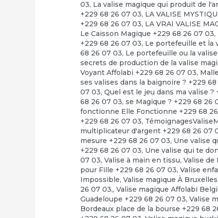
03
,
La valise magique qui produit de l'a
+229 68 26 07 03
,
LA VALISE MYSTIQUE
+229 68 26 07 03
,
LA VRAI VALISE MA
Le Caisson Magique +229 68 26 07 03
,
+229 68 26 07 03
,
Le portefeuille et l
68 26 07 03
,
Le portefeuille ou la vali
secrets de production de la valise mag
Voyant Affolabi +229 68 26 07 03
,
Mall
ses valises dans la baignoire ? +229 6
07 03
,
Quel est le jeu dans ma valise ?
68 26 07 03
,
se Magique ? +229 68 26 
fonctionne Elle Fonctionne +229 68 2
+229 68 26 07 03
,
TémoignagesValiseM
multiplicateur d'argent +229 68 26 07 
mesure +229 68 26 07 03
,
Une valise q
+229 68 26 07 03
,
Une valise qui te d
07 03
,
Valise à main en tissu
,
Valise de
pour Fille +229 68 26 07 03
,
Valise enf
Impossible
,
Valise magique À Bruxelle
26 07 03,
,
Valise magique Affolabi Belg
Guadeloupe +229 68 26 07 03
,
Valise 
Bordeaux place de la bourse +229 68 2