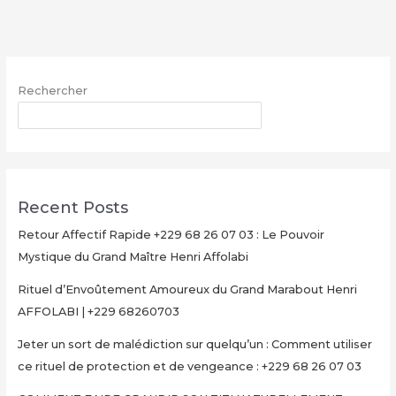
avec
le
Grand
Maître
Rechercher
Henri
AFFOLABI
RECHERCHER
–
Secret
Rituel
Authentique
Recent Posts
et
Ultra-
Retour Affectif Rapide +229 68 26 07 03 : Le Pouvoir
Rapide
Mystique du Grand Maître Henri Affolabi
pour
Rituel d’Envoûtement Amoureux du Grand Marabout Henri
Multiplier
AFFOLABI | +229 68260703
Votre
Argent
Jeter un sort de malédiction sur quelqu’un : Comment utiliser
en
ce rituel de protection et de vengeance : +229 68 26 07 03
15