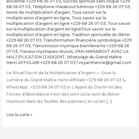
ancienne +229 68 26 07 03
,
Succès spirituel sans risque +229
68 26 07 03
,
Téléphone marabout béninois +229 68 26 07 03
,
texte de multiplication d’argen
,
Tous savoir sur la
multiplication d’argent en ligne
,
Tous savoir sur la
multiplication d’argent en ligne +229 68 26 07 03
,
Tous savoir
sur la multiplication d’argent en ligneTous savoir sur la
multiplication d’argent en ligne
,
Tradition spirituelle du Bénin
+229 68 26 07 03
,
Transformation financière symbolique +229
68 26 07 03
,
Transmission mystique bienfaisante +229 68 26
07 03
,
Travaux mystiques réussis
,
VRAI MARABOUT AVEC LA
MULTIPLICATION D’ARGENT
,
WhatsApp du Grand Maître
Henri AFFOLABI +229 68 26 07 03
/
voyanthenrie@gmail.com
Le Rituel Sacré de la Multiplication d’Argent — Sous la
Lumière du Grand Maître Henri Affolabi +229 68 26 07 03 📞
WhatsApp : +229 68 26 07 03 🌿 L’Appel du Destin et des
Forces d’Abondance Il est des soirs où le vent du Bénin
murmure dans les feuilles des palmiers, et où les […]
La
Lire la suite »
Multiplication
d’Argent
Magique