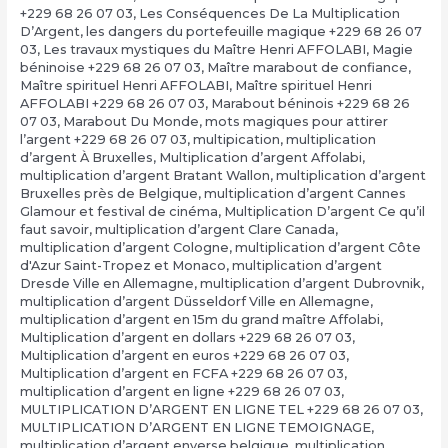
+229 68 26 07 03
,
Les Conséquences De La Multiplication
D’Argent
,
les dangers du portefeuille magique +229 68 26 07
03
,
Les travaux mystiques du Maître Henri AFFOLABI
,
Magie
béninoise +229 68 26 07 03
,
Maître marabout de confiance
,
Maître spirituel Henri AFFOLABI
,
Maître spirituel Henri
AFFOLABI +229 68 26 07 03
,
Marabout béninois +229 68 26
07 03
,
Marabout Du Monde
,
mots magiques pour attirer
l’argent +229 68 26 07 03
,
multipication
,
multiplication
d’argent À Bruxelles
,
Multiplication d’argent Affolabi
,
multiplication d’argent Bratant Wallon
,
multiplication d’argent
Bruxelles près de Belgique
,
multiplication d’argent Cannes
Glamour et festival de cinéma
,
Multiplication D’argent Ce qu’il
faut savoir
,
multiplication d’argent Clare Canada
,
multiplication d’argent Cologne
,
multiplication d’argent Côte
d'Azur Saint-Tropez et Monaco
,
multiplication d’argent
Dresde Ville en Allemagne
,
multiplication d’argent Dubrovnik
,
multiplication d’argent Düsseldorf Ville en Allemagne
,
multiplication d’argent en 15m du grand maître Affolabi
,
Multiplication d’argent en dollars +229 68 26 07 03
,
Multiplication d’argent en euros +229 68 26 07 03
,
Multiplication d’argent en FCFA +229 68 26 07 03
,
multiplication d’argent en ligne +229 68 26 07 03
,
MULTIPLICATION D’ARGENT EN LIGNE TEL +229 68 26 07 03
,
MULTIPLICATION D’ARGENT EN LIGNE TEMOIGNAGE
,
multiplication d’argent enverse belgique
,
multiplication