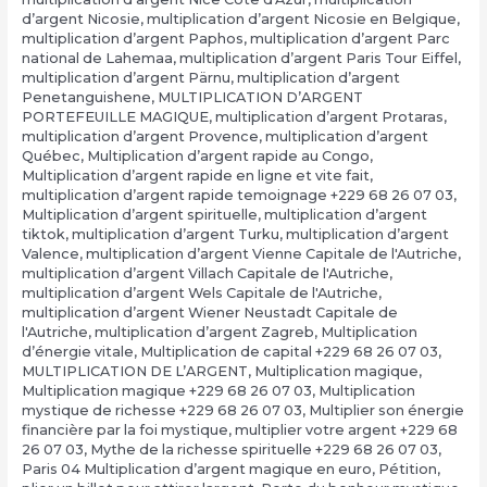
d’argent Nicosie
,
multiplication d’argent Nicosie en Belgique
,
multiplication d’argent Paphos
,
multiplication d’argent Parc
national de Lahemaa
,
multiplication d’argent Paris Tour Eiffel
,
multiplication d’argent Pärnu
,
multiplication d’argent
Penetanguishene
,
MULTIPLICATION D’ARGENT
PORTEFEUILLE MAGIQUE
,
multiplication d’argent Protaras
,
multiplication d’argent Provence
,
multiplication d’argent
Québec
,
Multiplication d’argent rapide au Congo
,
Multiplication d’argent rapide en ligne et vite fait
,
multiplication d’argent rapide temoignage +229 68 26 07 03
,
Multiplication d’argent spirituelle
,
multiplication d’argent
tiktok
,
multiplication d’argent Turku
,
multiplication d’argent
Valence
,
multiplication d’argent Vienne Capitale de l'Autriche
,
multiplication d’argent Villach Capitale de l'Autriche
,
multiplication d’argent Wels Capitale de l'Autriche
,
multiplication d’argent Wiener Neustadt Capitale de
l'Autriche
,
multiplication d’argent Zagreb
,
Multiplication
d’énergie vitale
,
Multiplication de capital +229 68 26 07 03
,
MULTIPLICATION DE L’ARGENT
,
Multiplication magique
,
Multiplication magique +229 68 26 07 03
,
Multiplication
mystique de richesse +229 68 26 07 03
,
Multiplier son énergie
financière par la foi mystique
,
multiplier votre argent +229 68
26 07 03
,
Mythe de la richesse spirituelle +229 68 26 07 03
,
Paris 04 Multiplication d’argent magique en euro
,
Pétition
,