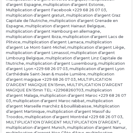
d’argent Espagne
,
multiplication d’argent Estonie
,
Multiplication d’argent Facebook +229 68 26 07 03
,
multiplication d’argent gratuit
,
multiplication d’argent Graz
Capitale de l'Autriche
,
multiplication d’argent Grenade en
Espagne
,
multiplication d’argent Hainaut Belgique
,
multiplication d’argent Hambourg en allemagne
,
multiplication d’argent Ibiza
,
multiplication d’argent Lacs de
Plitvice
,
multiplication d’argent Larnaca
,
multiplication
d’argent Le Mont-Saint-Michel
,
multiplication d’argent Liège
,
multiplication d’argent Limassol
,
multiplication d’argent
Limbourg Belgique
,
multiplication d’argent Linz Capitale de
l'Autriche
,
multiplication d’argent Luxembourg
,
multiplication
d’argent Lyon +229 68 26 07 03
,
multiplication d’argent Lyon
Carthédrale Saint-Jean & musée Lumière
,
multiplication
d’argent magique +229 68 26 07 03
,
MULTIPLICATION
D’ARGENT MAGIQUE EN 15min
,
MULTIPLICATION D’ARGENT
MAGIQUE EN 15min TEL: +22968260703
,
multiplication
d’argent Malaga
,
multiplication d’argent Maroc +229 68 26 07
03
,
multiplication d’argent Maroc rabbat
,
multiplication
d’argent Marseille marchéz & bouillilabaisse
,
Multiplication
d’argent Martinique
,
multiplication d’argent Massif du
Troodos
,
multiplication d’argent Montréal +229 68 26 07 03
,
MULTIPLICATION D’ARGENT MULTIPLICATION D’ARGENT,
,
multiplication d’argent Munich
,
multiplication d’argent Namur
,
multiplication d’argent Nice Côte d'Azur
,
multiplication