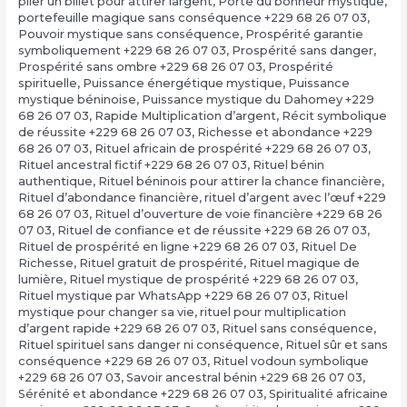
plier un billet pour attirer largent
,
Porte du bonheur mystique
,
portefeuille magique sans conséquence +229 68 26 07 03
,
Pouvoir mystique sans conséquence
,
Prospérité garantie
symboliquement +229 68 26 07 03
,
Prospérité sans danger
,
Prospérité sans ombre +229 68 26 07 03
,
Prospérité
spirituelle
,
Puissance énergétique mystique
,
Puissance
mystique béninoise
,
Puissance mystique du Dahomey +229
68 26 07 03
,
Rapide Multiplication d’argent
,
Récit symbolique
de réussite +229 68 26 07 03
,
Richesse et abondance +229
68 26 07 03
,
Rituel africain de prospérité +229 68 26 07 03
,
Rituel ancestral fictif +229 68 26 07 03
,
Rituel bénin
authentique
,
Rituel béninois pour attirer la chance financière
,
Rituel d’abondance financière
,
rituel d’argent avec l’œuf +229
68 26 07 03
,
Rituel d’ouverture de voie financière +229 68 26
07 03
,
Rituel de confiance et de réussite +229 68 26 07 03
,
Rituel de prospérité en ligne +229 68 26 07 03
,
Rituel De
Richesse
,
Rituel gratuit de prospérité
,
Rituel magique de
lumière
,
Rituel mystique de prospérité +229 68 26 07 03
,
Rituel mystique par WhatsApp +229 68 26 07 03
,
Rituel
mystique pour changer sa vie
,
rituel pour multiplication
d’argent rapide +229 68 26 07 03
,
Rituel sans conséquence
,
Rituel spirituel sans danger ni conséquence
,
Rituel sûr et sans
conséquence +229 68 26 07 03
,
Rituel vodoun symbolique
+229 68 26 07 03
,
Savoir ancestral bénin +229 68 26 07 03
,
Sérénité et abondance +229 68 26 07 03
,
Spiritualité africaine