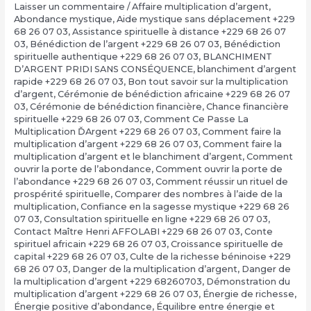
Laisser un commentaire
/
Affaire multiplication d’argent
,
Abondance mystique
,
Aide mystique sans déplacement +229
68 26 07 03
,
Assistance spirituelle à distance +229 68 26 07
03
,
Bénédiction de l’argent +229 68 26 07 03
,
Bénédiction
spirituelle authentique +229 68 26 07 03
,
BLANCHIMENT
D’ARGENT PRIDI SANS CONSÉQUENCE
,
blanchiment d’argent
rapide +229 68 26 07 03
,
Bon tout savoir sur la multiplication
d’argent
,
Cérémonie de bénédiction africaine +229 68 26 07
03
,
Cérémonie de bénédiction financière
,
Chance financière
spirituelle +229 68 26 07 03
,
Comment Ce Passe La
Multiplication ĎArgent +229 68 26 07 03
,
Comment faire la
multiplication d’argent +229 68 26 07 03
,
Comment faire la
multiplication d’argent et le blanchiment d’argent
,
Comment
ouvrir la porte de l’abondance
,
Comment ouvrir la porte de
l’abondance +229 68 26 07 03
,
Comment réussir un rituel de
prospérité spirituelle
,
Comparer des nombres à l’aide de la
multiplication
,
Confiance en la sagesse mystique +229 68 26
07 03
,
Consultation spirituelle en ligne +229 68 26 07 03
,
Contact Maître Henri AFFOLABI +229 68 26 07 03
,
Conte
spirituel africain +229 68 26 07 03
,
Croissance spirituelle de
capital +229 68 26 07 03
,
Culte de la richesse béninoise +229
68 26 07 03
,
Danger de la multiplication d’argent
,
Danger de
la multiplication d’argent +229 68260703
,
Démonstration du
multiplication d’argent +229 68 26 07 03
,
Énergie de richesse
,
Énergie positive d’abondance
,
Équilibre entre énergie et