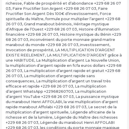
richesse
,
Fable de prospérité et d’abondance +229 68 26 07
03
,
Faire Fructifier Son Argent +229 68 26 07 03
,
Faire
Fructifier Son Argent Dès 100€ d’investissement
,
Force
spirituelle du Maître
,
formule pour multiplier l’argent +229 68
26 07 03
,
Grand marabout béninois
,
Héritage mystique
d’Afrique de l’Ouest +229 68 26 07 03
,
Histoire d’illumination
financière +229 68 26 07 03
,
Histoire mystique du Bénin +229
68 26 07 03
,
inconvénient du porte monnaie grand maitre
marabout du monde +229 68 26 07 03
,
investissement
,
Invocation de prospérité
,
LA MULTIPLICATION D’ARGENT
EXISTE REELEMENT
,
LA MULTIPLICATION D’ARGENT grâce à
une HABITUDE
,
La Multiplication d’argent La Nouvelle Union
,
la multiplication d’argent rapide en fcfa euros dollars +229 68
26 07 03
,
La multiplication d’argent rapide et gratuit +229 68
26 07 03
,
La multiplication d’argent rapide sans
consequences
,
La multiplication d’argent un travail très
efficace et rapide +229 68 26 07 03
,
La multiplication
d’argent WhatsApp +22968260703
,
La multiplication
d’argent YouTube +229 68 26 07 03
,
La puissance mystique
du marabout Henri AFFOLABI
,
la vrai multiplication d’argent
rapide marabout Affolabi +229 68 26 07 03
,
Le secret de la
multiplication d’argent spirituelle
,
Légende africaine de la
richesse et de la lumière
,
Légende du Maître des richesses
+229 68 26 07 03
,
Légende du marabout Henri AFFOLABI
+229 68 26 07 03
,
les conditions du porte monnaie magique