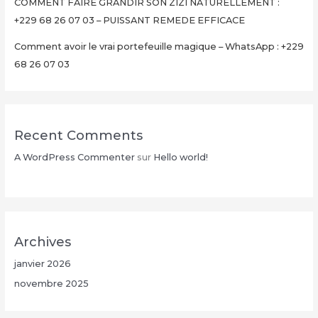
Minutes
COMMENT FAIRE GRANDIR SON ZIZI NATURELLEMENT :
+229
+229 68 26 07 03 – PUISSANT REMEDE EFFICACE
68
Comment avoir le vrai portefeuille magique – WhatsApp : +229
26
68 26 07 03
07
03
Recent Comments
A WordPress Commenter
sur
Hello world!
Archives
janvier 2026
novembre 2025