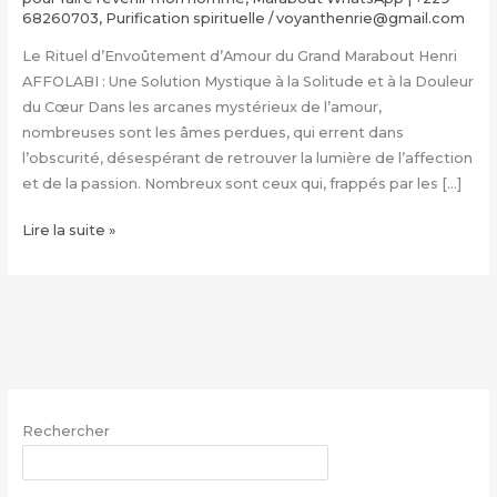
68260703
,
Purification spirituelle
/
voyanthenrie@gmail.com
Le Rituel d’Envoûtement d’Amour du Grand Marabout Henri
AFFOLABI : Une Solution Mystique à la Solitude et à la Douleur
du Cœur Dans les arcanes mystérieux de l’amour,
nombreuses sont les âmes perdues, qui errent dans
l’obscurité, désespérant de retrouver la lumière de l’affection
et de la passion. Nombreux sont ceux qui, frappés par les […]
Rituel
Lire la suite »
d’Envoûtement
Amoureux
du
Grand
Marabout
Henri
AFFOLABI
Rechercher
|
+229
RECHERCHER
68260703