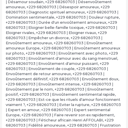
| Désamour soudain
,
+229 68260703 | Désenvoûtement
amoureux
,
+229 68260703 | Désespoir amoureux
,
+229
68260703 | Diagnostic spirituel amoureux
,
+229 68260703 |
Domination sentimentale
,
+229 68260703 | Douleur rupture
,
+229 68260703 | Durée d'un envoûtement amoureux
,
+229
68260703 | Eloigner belle-famille toxique
,
+229 68260703 |
Eloigner rivales
,
+229 68260703 | Eloigner rivaux
,
+229
68260703 | Empêcher un divorce
,
+229 68260703 |
Envoûtement amoureux
,
+229 68260703 | Envoûtement
amoureux Europe
,
+229 68260703 | Envoûtement amoureux
sur photo
,
+229 68260703 | Envoûtement avec photo
,
+229
68260703 | Envoûtement d'amour avec du sang menstruel
,
+229 68260703 | Envoûtement d'amour puissant
,
+229
68260703 | Envoûtement de couple
,
+229 68260703 |
Envoûtement de retour amoureux
,
+229 68260703 |
Envoûtement définitif
,
+229 68260703 | Envoûtement doux
,
+229 68260703 | Envoûtement intense
,
+229 68260703 |
Envoûtement par le nom
,
+229 68260703 | Envoûtement
positif
,
+229 68260703 | Envoûtement sentimental rapide
,
+229 68260703 | Est-ce que les rituels d'amour fonctionnent
vraiment ?
,
+229 68260703 | Eviter la rupture
,
+229 68260703
| Expert en amour
,
+229 68260703 | Expert sentimental
Europe
,
+229 68260703 | Faire revenir son ex rapidement
,
+229 68260703 | Féticheur africain Henri AFFOLABI
,
+229
68260703 | Fidélité amoureuse
,
+229 68260703 | Frustration