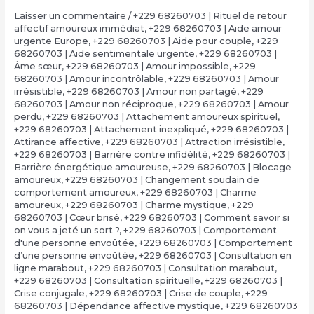
Laisser un commentaire
/
+229 68260703 | Rituel de retour
affectif amoureux immédiat
,
+229 68260703 | Aide amour
urgente Europe
,
+229 68260703 | Aide pour couple
,
+229
68260703 | Aide sentimentale urgente
,
+229 68260703 |
Âme sœur
,
+229 68260703 | Amour impossible
,
+229
68260703 | Amour incontrôlable
,
+229 68260703 | Amour
irrésistible
,
+229 68260703 | Amour non partagé
,
+229
68260703 | Amour non réciproque
,
+229 68260703 | Amour
perdu
,
+229 68260703 | Attachement amoureux spirituel
,
+229 68260703 | Attachement inexpliqué
,
+229 68260703 |
Attirance affective
,
+229 68260703 | Attraction irrésistible
,
+229 68260703 | Barrière contre infidélité
,
+229 68260703 |
Barrière énergétique amoureuse
,
+229 68260703 | Blocage
amoureux
,
+229 68260703 | Changement soudain de
comportement amoureux
,
+229 68260703 | Charme
amoureux
,
+229 68260703 | Charme mystique
,
+229
68260703 | Cœur brisé
,
+229 68260703 | Comment savoir si
on vous a jeté un sort ?
,
+229 68260703 | Comportement
d'une personne envoûtée
,
+229 68260703 | Comportement
d’une personne envoûtée
,
+229 68260703 | Consultation en
ligne marabout
,
+229 68260703 | Consultation marabout
,
+229 68260703 | Consultation spirituelle
,
+229 68260703 |
Crise conjugale
,
+229 68260703 | Crise de couple
,
+229
68260703 | Dépendance affective mystique
,
+229 68260703