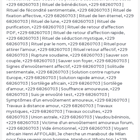
+229 68260703 | Rituel de bénédiction
,
+229 68260703 |
Rituel de fécondité sentimentale
,
+229 68260703 | Rituel de
fixation affective
,
+229 68260703 | Rituel de lien éternel
,
+229
68260703 | Rituel de lune
,
+229 68260703 | Rituel de
purification
,
+229 68260703 | Rituel de retour d'affection
PDF
,
+229 68260703 | Rituel de retour d'affection rapide
,
+229 68260703 | Rituel de séduction mystique
,
+229
68260703 | Rituel par le nom
,
+229 68260703 | Rituel pour
attirer l’amour
,
+229 68260703 | Rituel retour affectif
,
+229
68260703 | Rupture soudaine
,
+229 68260703 | Sauver son
couple
,
+229 68260703 | Sauver son foyer
,
+229 68260703 |
Signes d’envoûtement affectif
,
+229 68260703 | Solitude
sentimentale
,
+229 68260703 | Solution contre rupture
Europe
,
+229 68260703 | Solution rapide amour
,
+229
68260703 | Sortilège africain
,
+229 68260703 | Sortilège
d’amour
,
+229 68260703 | Souffrance amoureuse
,
+229
68260703 | Suis-je envoûté test
,
+229 68260703 |
Symptômes d’un envoûtement amoureux
,
+229 68260703 |
Travaux à distance amour
,
+229 68260703 | Travaux
mystiques
,
+229 68260703 | Travaux occultes
,
+229
68260703 | Union astrale
,
+229 68260703 | Vaudou béninois
,
+229 68260703 | Victime d'un envoûtement amoureux forum
,
+229 68260703 | Vide émotionnel
,
+229 68260703 | Voyant
africain Henri AFFOLABI
,
Je cherche un marabout de Milan
pour faire revenir mon homme
,
Marabout WhatsApp | +229