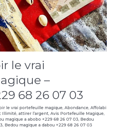
 le vrai
magique –
29 68 26 07 03
r le vrai portefeuille magique
,
Abondance
,
Affolabi
 Illimité
,
attirer l’argent
,
Avis Portefeuille Magique
,
u magique a abobo +229 68 26 07 03
,
Bedou
03
,
Bedou magique a dabou +229 68 26 07 03