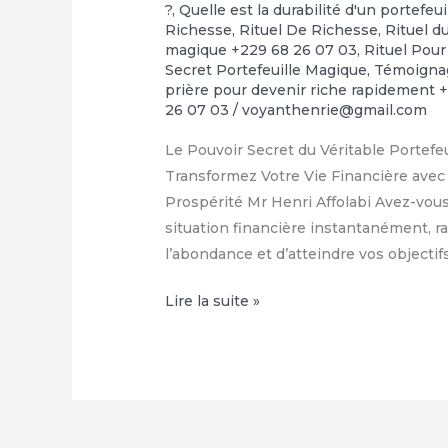
?
,
Quelle est la durabilité d'un portefeu
Richesse
,
Rituel De Richesse
,
Rituel d
magique +229 68 26 07 03
,
Rituel Pour
Secret Portefeuille Magique
,
Témoignag
prière pour devenir riche rapidement 
26 07 03
/
voyanthenrie@gmail.com
Le Pouvoir Secret du Véritable Portef
Transformez Votre Vie Financière avec 
Prospérité Mr Henri Affolabi Avez-vou
situation financière instantanément, ram
l’abondance et d’atteindre vos objecti
Comment
Lire la suite »
avoir
le
vrai
portefeuille
magique