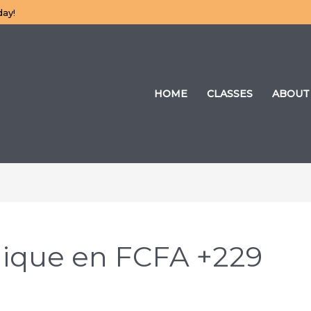
day!
HOME
CLASSES
ABOUT
gique en FCFA +229