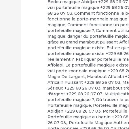
Bedou magique Abidjan +229 68 26 07
vrai portefeuille magique +229 68 26 0
68 26 07 03
,
Comment fonctionne le b
fonctionne le porte-monnaie magique 
magique
,
Comment fonctionne un porte
portefeuille magique ?
,
Comment utilise
magique
,
danger du portefeuille magiq
grâce au grand marabout puissant Affol
portefeuille magique existe
,
Est-ce que
portefeuille magique existe +229 68 2
réellement ?
,
Fabriquer portefeuille m
Affolabi
,
Le portefeuille magique exis
vrai porte-monnaie magique +229 68 2
Magie De Largent
,
Marabout Affolabi +
Africain Puissant +229 68 26 07 03
,
Ma
Sérieux +229 68 26 07 03
,
marabout tr
d'Argent +229 68 26 07 03
,
Multiplicat
portefeuille magique ?
,
Où trouver le 
Portefeuille magique
,
Portefeuille mag
Abidjan +229 68 26 07 03
,
Portefeuille
Portefeuille magique au benin +229 68
26 07 03,
,
Portefeuille Magique Authen
porte monnaie +229 68 26 07 03
,
Port