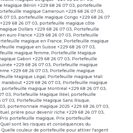
le Magique Bénin +229 68 26 07 03
,
portefeuille
ortefeuille magique Cameroun +229 68 26 07 03
,
26 07 03
,
portefeuille magique Congo +229 68 26 07
 +229 68 26 07 03
,
portefeuille magique côte
 magique Dollars +229 68 26 07 03
,
Portefeuille
 en euro France +229 68 26 07 03
,
Portefeuille
rtefeuille magique en France
,
Portefeuille magique
efeuille magique en Suisse +229 68 26 07 03
,
feuille magique femme
,
Portefeuille Magique
 magique Gabon +229 68 26 07 03
,
Portefeuille
guinée +229 68 26 07 03
,
Portefeuille magique
omme +229 68 26 07 03
,
Portefeuille magique
feuille Magique Légal
,
Portefeuille magique Mali
e marabout +229 68 26 07 03
,
Portefeuille magique
,
portefeuille magique Montréal +229 68 26 07 03
,
 07 03
,
Portefeuille Magique Réel
,
portefeuille
6 07 03
,
Portefeuille Magique Sans Risque
,
 03
,
portemonnaie magique 2025 +229 68 26 07 03
,
ituel
,
prière pour devenir riche +229 68 26 07 03
,
Prix portefeuille magique
,
Prix portefeuille
,
Quel sont les risques et conséquences du
,
Quelle couleur de portefeuille pour attirer l'argent