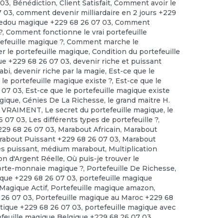
 03
,
Bénédiction
,
Client Satisfait
,
Comment avoir le
7 03
,
comment devenir milliardaire en 2 jours +229
edou magique +229 68 26 07 03
,
Comment
?
,
Comment fonctionne le vrai portefeuille
feuille magique ?
,
Comment marche le
r le portefeuille magique
,
Condition du portefeuille
ue +229 68 26 07 03
,
devenir riche et puissant
abi
,
devenir riche par la magie
,
Est-ce que le
 le portefeuille magique existe ?
,
Est-ce que le
6 07 03
,
Est-ce que le portefeuille magique existe
agique
,
Génies De La Richesse
,
le grand maitre H.
te VRAIMENT
,
Le secret du portefeuille magique
,
le
6 07 03
,
Les différents types de portefeuille ?
,
229 68 26 07 03
,
Marabout Africain
,
Marabout
rabout Puissant +229 68 26 07 03
,
Marabout
ès puissant
,
médium marabout
,
Multiplication
ion d'Argent Réelle
,
Où puis-je trouver le
porte-monnaie magique ?
,
Portefeuille De Richesse
,
ique +229 68 26 07 03
,
portefeuille magique
 Magique Actif
,
Portefeuille magique amazon
,
 26 07 03
,
Portefeuille magique au Maroc +229 68
tique +229 68 26 07 03
,
portefeuille magique avec
efeuille magique Belgique +229 68 26 07 03
,