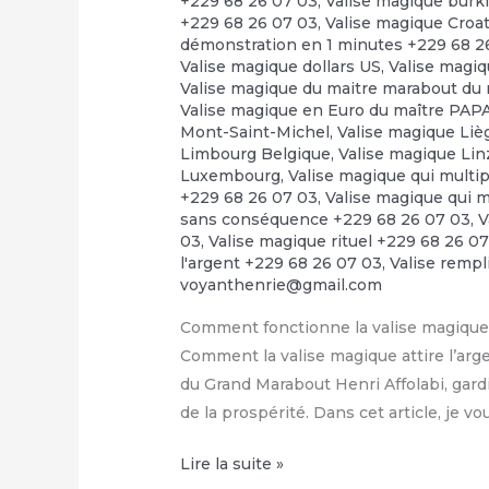
+229 68 26 07 03
,
Valise magique burk
+229 68 26 07 03
,
Valise magique Croa
démonstration en 1 minutes +229 68 2
Valise magique dollars US
,
Valise magiq
Valise magique du maitre marabout du 
Valise magique en Euro du maître PA
Mont-Saint-Michel
,
Valise magique Liè
Limbourg Belgique
,
Valise magique Linz
Luxembourg
,
Valise magique qui multip
+229 68 26 07 03
,
Valise magique qui m
sans conséquence +229 68 26 07 03
,
V
03
,
Valise magique rituel +229 68 26 0
l'argent +229 68 26 07 03
,
Valise rempl
voyanthenrie@gmail.com
Comment fonctionne la valise magique 
Comment la valise magique attire l’arge
du Grand Marabout Henri Affolabi, gardi
de la prospérité. Dans cet article, je v
Condition
Lire la suite »