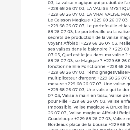
03
,
La valise magique qui produit de l'a
+229 68 26 07 03
,
LA VALISE MYSTIQUE
+229 68 26 07 03
,
LA VRAI VALISE MA
Le Caisson Magique +229 68 26 07 03
,
+229 68 26 07 03
,
Le portefeuille et l
68 26 07 03
,
Le portefeuille ou la vali
secrets de production de la valise mag
Voyant Affolabi +229 68 26 07 03
,
Mall
ses valises dans la baignoire ? +229 6
07 03
,
Quel est le jeu dans ma valise ?
68 26 07 03
,
se Magique ? +229 68 26 
fonctionne Elle Fonctionne +229 68 2
+229 68 26 07 03
,
TémoignagesValiseM
multiplicateur d'argent +229 68 26 07 
mesure +229 68 26 07 03
,
Une valise q
+229 68 26 07 03
,
Une valise qui te d
07 03
,
Valise à main en tissu
,
Valise de
pour Fille +229 68 26 07 03
,
Valise enf
Impossible
,
Valise magique À Bruxelle
26 07 03,
,
Valise magique Affolabi Belg
Guadeloupe +229 68 26 07 03
,
Valise 
Bordeaux place de la bourse +229 68 2