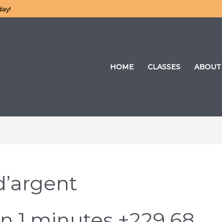
day!
HOME
CLASSES
ABOUT
d’argent
n 1 minutes +229 68