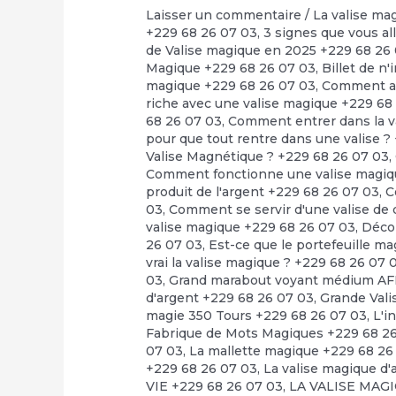
Laisser un commentaire
/
La valise ma
+229 68 26 07 03
,
3 signes que vous al
de Valise magique en 2025 +229 68 26
Magique +229 68 26 07 03
,
Billet de n
magique +229 68 26 07 03
,
Comment avo
riche avec une valise magique +229 68
68 26 07 03
,
Comment entrer dans la v
pour que tout rentre dans une valise ?
Valise Magnétique ? +229 68 26 07 03
,
Comment fonctionne une valise magiq
produit de l'argent +229 68 26 07 03
,
C
03
,
Comment se servir d'une valise de 
valise magique +229 68 26 07 03
,
Déco
26 07 03
,
Est-ce que le portefeuille m
vrai la valise magique ? +229 68 26 07 
03
,
Grand marabout voyant médium AF
d'argent +229 68 26 07 03
,
Grande Vali
magie 350 Tours +229 68 26 07 03
,
L'i
Fabrique de Mots Magiques +229 68 2
07 03
,
La mallette magique +229 68 26
+229 68 26 07 03
,
La valise magique
VIE +229 68 26 07 03
,
LA VALISE MAG