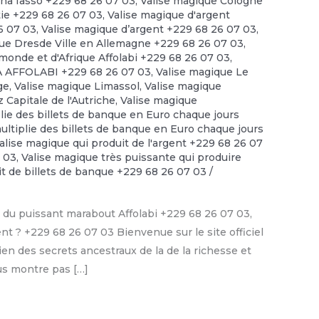
ina fasso +229 68 26 07 03
,
Valise magique Cologne
tie +229 68 26 07 03
,
Valise magique d'argent
6 07 03
,
Valise magique d’argent +229 68 26 07 03
,
ue Dresde Ville en Allemagne +229 68 26 07 03
,
monde et d'Afrique Affolabi +229 68 26 07 03
,
PA AFFOLABI +229 68 26 07 03
,
Valise magique Le
ge
,
Valise magique Limassol
,
Valise magique
 Capitale de l'Autriche
,
Valise magique
lie des billets de banque en Euro chaque jours
ultiplie des billets de banque en Euro chaque jours
alise magique qui produit de l'argent +229 68 26 07
7 03
,
Valise magique très puissante qui produire
it de billets de banque +229 68 26 07 03
/
du puissant marabout Affolabi +229 68 26 07 03,
nt ? +229 68 26 07 03 Bienvenue sur le site officiel
en des secrets ancestraux de la de la richesse et
ous montre pas […]