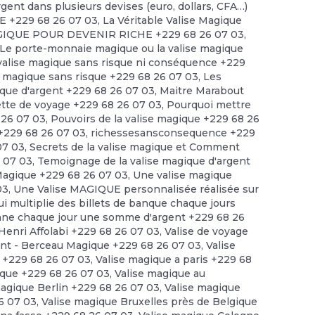
rgent dans plusieurs devises (euro, dollars, CFA…)
 +229 68 26 07 03
,
La Véritable Valise Magique
GIQUE POUR DEVENIR RICHE +229 68 26 07 03
,
Le porte-monnaie magique ou la valise magique
a valise magique sans risque ni conséquence +229
se magique sans risque +229 68 26 07 03
,
Les
ique d'argent +229 68 26 07 03
,
Maitre Marabout
ette de voyage +229 68 26 07 03
,
Pourquoi mettre
8 26 07 03
,
Pouvoirs de la valise magique +229 68 26
 +229 68 26 07 03
,
richessesansconsequence +229
07 03
,
Secrets de la valise magique et Comment
6 07 03
,
Temoignage de la valise magique d'argent
agique +229 68 26 07 03
,
Une valise magique
03
,
Une Valise MAGIQUE personnalisée réalisée sur
ui multiplie des billets de banque chaque jours
onne chaque jour une somme d'argent +229 68 26
 Henri Affolabi +229 68 26 07 03
,
Valise de voyage
ant - Berceau Magique +229 68 26 07 03
,
Valise
s +229 68 26 07 03
,
Valise magique a paris +229 68
ique +229 68 26 07 03
,
Valise magique au
magique Berlin +229 68 26 07 03
,
Valise magique
6 07 03
,
Valise magique Bruxelles près de Belgique