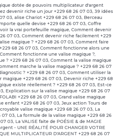
gique dotée de pouvoirs multiplicateur d'argent
lez devenir riche un jour +229 68 26 07 03
,
39 idées
 07 03
,
alise Chariot +229 68 26 07 03
,
Berceau
'importe quelle devise +229 68 26 07 03
,
Coffre
ir la vrai portefeuille magique
,
Comment devenir
 26 07 03
,
Comment devenir riche facilement +229
alise magique ? +229 68 26 07 03
,
Comment faire
 +229 68 26 07 03
,
Comment fonctionne alors une
Comment fonctionne une valise magique ?
,
ue ? +229 68 26 07 03
,
Comment la valise magique
omment marche la valise magique ? +229 68 26 07
diagnostic ? +229 68 26 07 03
,
Comment utiliser la
r magique +229 68 26 07 03
,
Devenir riche +229 68
agique existe réellement ? +229 68 26 07 03
,
Est-ce
03
,
Explication sur la valise magique +229 68 26 07
FOLABI +229 68 26 07 03
,
Grand valise magique
se enfant +229 68 26 07 03
,
Jeux action Tours de
ncroyable valise magique +229 68 26 07 03
,
La
6 07 03
,
La formule de la valise magique +229 68 26
 07 03
,
La VALISE faite de POÉSIE & de MAGIE
 d'argent - UNE RÉALITÉ POUR CHANGER VOTRE
IQUE MULTIPLICATEUR D'ARGENT +229 68 26 07