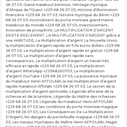
26 07 03
,
Grand marabout béninois
,
Héritage mystique
d’Afrique de l’Ouest +229 68 26 07 03
,
Histoire d’illumination
financière +229 68 26 07 03
,
Histoire mystique du Bénin +229
68 26 07 03
,
inconvénient du porte monnaie grand maitre
marabout du monde +229 68 26 07 03
,
investissement
,
Invocation de prospérité
,
LA MULTIPLICATION D’ARGENT
EXISTE REELEMENT
,
LA MULTIPLICATION D’ARGENT grâce à
une HABITUDE
,
La Multiplication d’argent La Nouvelle Union
,
la multiplication d’argent rapide en fcfa euros dollars +229 68
26 07 03
,
La multiplication d’argent rapide et gratuit +229 68
26 07 03
,
La multiplication d’argent rapide sans
consequences
,
La multiplication d’argent un travail très
efficace et rapide +229 68 26 07 03
,
La multiplication
d’argent WhatsApp +22968260703
,
La multiplication
d’argent YouTube +229 68 26 07 03
,
La puissance mystique
du marabout Henri AFFOLABI
,
la vrai multiplication d’argent
rapide marabout Affolabi +229 68 26 07 03
,
Le secret de la
multiplication d’argent spirituelle
,
Légende africaine de la
richesse et de la lumière
,
Légende du Maître des richesses
+229 68 26 07 03
,
Légende du marabout Henri AFFOLABI
+229 68 26 07 03
,
les conditions du porte monnaie magique
+229 68 26 07 03
,
Les Conséquences De La Multiplication
D’Argent
,
les dangers du portefeuille magique +229 68 26 07
03
,
Les travaux mystiques du Maître Henri AFFOLABI
,
Magie