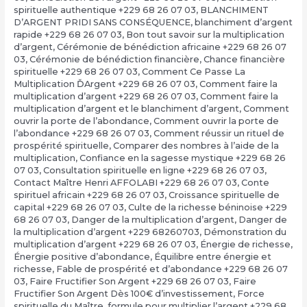
spirituelle authentique +229 68 26 07 03
,
BLANCHIMENT
D’ARGENT PRIDI SANS CONSÉQUENCE
,
blanchiment d’argent
rapide +229 68 26 07 03
,
Bon tout savoir sur la multiplication
d’argent
,
Cérémonie de bénédiction africaine +229 68 26 07
03
,
Cérémonie de bénédiction financière
,
Chance financière
spirituelle +229 68 26 07 03
,
Comment Ce Passe La
Multiplication ĎArgent +229 68 26 07 03
,
Comment faire la
multiplication d’argent +229 68 26 07 03
,
Comment faire la
multiplication d’argent et le blanchiment d’argent
,
Comment
ouvrir la porte de l’abondance
,
Comment ouvrir la porte de
l’abondance +229 68 26 07 03
,
Comment réussir un rituel de
prospérité spirituelle
,
Comparer des nombres à l’aide de la
multiplication
,
Confiance en la sagesse mystique +229 68 26
07 03
,
Consultation spirituelle en ligne +229 68 26 07 03
,
Contact Maître Henri AFFOLABI +229 68 26 07 03
,
Conte
spirituel africain +229 68 26 07 03
,
Croissance spirituelle de
capital +229 68 26 07 03
,
Culte de la richesse béninoise +229
68 26 07 03
,
Danger de la multiplication d’argent
,
Danger de
la multiplication d’argent +229 68260703
,
Démonstration du
multiplication d’argent +229 68 26 07 03
,
Énergie de richesse
,
Énergie positive d’abondance
,
Équilibre entre énergie et
richesse
,
Fable de prospérité et d’abondance +229 68 26 07
03
,
Faire Fructifier Son Argent +229 68 26 07 03
,
Faire
Fructifier Son Argent Dès 100€ d’investissement
,
Force
spirituelle du Maître
,
formule pour multiplier l’argent +229 68