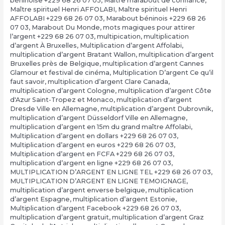
béninoise +229 68 26 07 03
,
Maître marabout de confiance
,
Maître spirituel Henri AFFOLABI
,
Maître spirituel Henri
AFFOLABI +229 68 26 07 03
,
Marabout béninois +229 68 26
07 03
,
Marabout Du Monde
,
mots magiques pour attirer
l’argent +229 68 26 07 03
,
multipication
,
multiplication
d’argent À Bruxelles
,
Multiplication d’argent Affolabi
,
multiplication d’argent Bratant Wallon
,
multiplication d’argent
Bruxelles près de Belgique
,
multiplication d’argent Cannes
Glamour et festival de cinéma
,
Multiplication D’argent Ce qu’il
faut savoir
,
multiplication d’argent Clare Canada
,
multiplication d’argent Cologne
,
multiplication d’argent Côte
d'Azur Saint-Tropez et Monaco
,
multiplication d’argent
Dresde Ville en Allemagne
,
multiplication d’argent Dubrovnik
,
multiplication d’argent Düsseldorf Ville en Allemagne
,
multiplication d’argent en 15m du grand maître Affolabi
,
Multiplication d’argent en dollars +229 68 26 07 03
,
Multiplication d’argent en euros +229 68 26 07 03
,
Multiplication d’argent en FCFA +229 68 26 07 03
,
multiplication d’argent en ligne +229 68 26 07 03
,
MULTIPLICATION D’ARGENT EN LIGNE TEL +229 68 26 07 03
,
MULTIPLICATION D’ARGENT EN LIGNE TEMOIGNAGE
,
multiplication d’argent enverse belgique
,
multiplication
d’argent Espagne
,
multiplication d’argent Estonie
,
Multiplication d’argent Facebook +229 68 26 07 03
,
multiplication d’argent gratuit
,
multiplication d’argent Graz