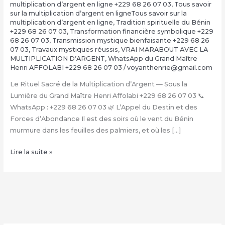
multiplication d’argent en ligne +229 68 26 07 03
,
Tous savoir
sur la multiplication d’argent en ligneTous savoir sur la
multiplication d’argent en ligne
,
Tradition spirituelle du Bénin
+229 68 26 07 03
,
Transformation financière symbolique +229
68 26 07 03
,
Transmission mystique bienfaisante +229 68 26
07 03
,
Travaux mystiques réussis
,
VRAI MARABOUT AVEC LA
MULTIPLICATION D’ARGENT
,
WhatsApp du Grand Maître
Henri AFFOLABI +229 68 26 07 03
/
voyanthenrie@gmail.com
Le Rituel Sacré de la Multiplication d’Argent — Sous la
Lumière du Grand Maître Henri Affolabi +229 68 26 07 03 📞
WhatsApp : +229 68 26 07 03 🌿 L’Appel du Destin et des
Forces d’Abondance Il est des soirs où le vent du Bénin
murmure dans les feuilles des palmiers, et où les […]
La
Lire la suite »
Multiplication
d’Argent
Magique
avec
le
Grand