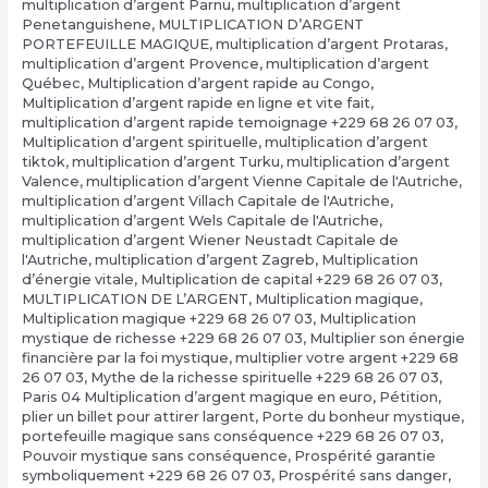
multiplication d’argent Pärnu
,
multiplication d’argent
Penetanguishene
,
MULTIPLICATION D’ARGENT
PORTEFEUILLE MAGIQUE
,
multiplication d’argent Protaras
,
multiplication d’argent Provence
,
multiplication d’argent
Québec
,
Multiplication d’argent rapide au Congo
,
Multiplication d’argent rapide en ligne et vite fait
,
multiplication d’argent rapide temoignage +229 68 26 07 03
,
Multiplication d’argent spirituelle
,
multiplication d’argent
tiktok
,
multiplication d’argent Turku
,
multiplication d’argent
Valence
,
multiplication d’argent Vienne Capitale de l'Autriche
,
multiplication d’argent Villach Capitale de l'Autriche
,
multiplication d’argent Wels Capitale de l'Autriche
,
multiplication d’argent Wiener Neustadt Capitale de
l'Autriche
,
multiplication d’argent Zagreb
,
Multiplication
d’énergie vitale
,
Multiplication de capital +229 68 26 07 03
,
MULTIPLICATION DE L’ARGENT
,
Multiplication magique
,
Multiplication magique +229 68 26 07 03
,
Multiplication
mystique de richesse +229 68 26 07 03
,
Multiplier son énergie
financière par la foi mystique
,
multiplier votre argent +229 68
26 07 03
,
Mythe de la richesse spirituelle +229 68 26 07 03
,
Paris 04 Multiplication d’argent magique en euro
,
Pétition
,
plier un billet pour attirer largent
,
Porte du bonheur mystique
,
portefeuille magique sans conséquence +229 68 26 07 03
,
Pouvoir mystique sans conséquence
,
Prospérité garantie
symboliquement +229 68 26 07 03
,
Prospérité sans danger
,