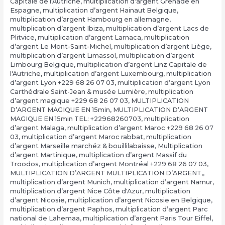
Capitale de l'Autriche
,
multiplication d’argent Grenade en
Espagne
,
multiplication d’argent Hainaut Belgique
,
multiplication d’argent Hambourg en allemagne
,
multiplication d’argent Ibiza
,
multiplication d’argent Lacs de
Plitvice
,
multiplication d’argent Larnaca
,
multiplication
d’argent Le Mont-Saint-Michel
,
multiplication d’argent Liège
,
multiplication d’argent Limassol
,
multiplication d’argent
Limbourg Belgique
,
multiplication d’argent Linz Capitale de
l'Autriche
,
multiplication d’argent Luxembourg
,
multiplication
d’argent Lyon +229 68 26 07 03
,
multiplication d’argent Lyon
Carthédrale Saint-Jean & musée Lumière
,
multiplication
d’argent magique +229 68 26 07 03
,
MULTIPLICATION
D’ARGENT MAGIQUE EN 15min
,
MULTIPLICATION D’ARGENT
MAGIQUE EN 15min TEL: +22968260703
,
multiplication
d’argent Malaga
,
multiplication d’argent Maroc +229 68 26 07
03
,
multiplication d’argent Maroc rabbat
,
multiplication
d’argent Marseille marchéz & bouillilabaisse
,
Multiplication
d’argent Martinique
,
multiplication d’argent Massif du
Troodos
,
multiplication d’argent Montréal +229 68 26 07 03
,
MULTIPLICATION D’ARGENT MULTIPLICATION D’ARGENT,
,
multiplication d’argent Munich
,
multiplication d’argent Namur
,
multiplication d’argent Nice Côte d'Azur
,
multiplication
d’argent Nicosie
,
multiplication d’argent Nicosie en Belgique
,
multiplication d’argent Paphos
,
multiplication d’argent Parc
national de Lahemaa
,
multiplication d’argent Paris Tour Eiffel
,