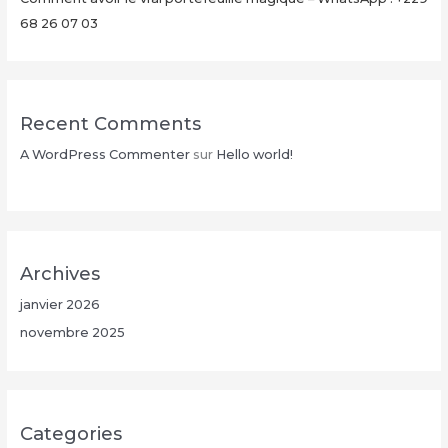
26
68 26 07 03
07
03
Recent Comments
A WordPress Commenter
sur
Hello world!
Archives
janvier 2026
novembre 2025
Categories