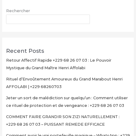
Maître
Rechercher
Henri
AFFOLABI
RECHERCHER
–
Secret
Rituel
Authentique
Recent Posts
et
Ultra-
Retour Affectif Rapide +229 68 26 07 03 : Le Pouvoir
Rapide
Mystique du Grand Maître Henri Affolabi
pour
Rituel d’Envoûtement Amoureux du Grand Marabout Henri
Multiplier
AFFOLABI | +229 68260703
Votre
Argent
Jeter un sort de malédiction sur quelqu’un : Comment utiliser
en
ce rituel de protection et de vengeance : +229 68 26 07 03
15
Minutes
COMMENT FAIRE GRANDIR SON ZIZI NATURELLEMENT :
+229
+229 68 26 07 03 – PUISSANT REMEDE EFFICACE
68
Comment avoir le vrai portefeuille magique – WhatsApp : +229