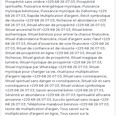
Prospérité sans ombre +229 68 26 07 03
,
Prospérité
spirituelle
,
Puissance énergétique mystique
,
Puissance
mystique béninoise
,
Puissance mystique du Dahomey +229
68 26 07 03
,
Rapide Multiplication d’argent
,
Récit symbolique
de réussite +229 68 26 07 03
,
Richesse et abondance +229
68 26 07 03
,
Rituel africain de prospérité +229 68 26 07 03
,
Rituel ancestral fictif +229 68 26 07 03
,
Rituel bénin
authentique
,
Rituel béninois pour attirer la chance financière
,
Rituel d’abondance financière
,
rituel d’argent avec l’œuf +229
68 26 07 03
,
Rituel d’ouverture de voie financière +229 68 26
07 03
,
Rituel de confiance et de réussite +229 68 26 07 03
,
Rituel de prospérité en ligne +229 68 26 07 03
,
Rituel De
Richesse
,
Rituel gratuit de prospérité
,
Rituel magique de
lumière
,
Rituel mystique de prospérité +229 68 26 07 03
,
Rituel mystique par WhatsApp +229 68 26 07 03
,
Rituel
mystique pour changer sa vie
,
rituel pour multiplication
d’argent rapide +229 68 26 07 03
,
Rituel sans conséquence
,
Rituel spirituel sans danger ni conséquence
,
Rituel sûr et sans
conséquence +229 68 26 07 03
,
Rituel vodoun symbolique
+229 68 26 07 03
,
Savoir ancestral bénin +229 68 26 07 03
,
Sérénité et abondance +229 68 26 07 03
,
Spiritualité africaine
ancienne +229 68 26 07 03
,
Succès spirituel sans risque +229
68 26 07 03
,
Téléphone marabout béninois +229 68 26 07 03
,
texte de multiplication d’argen
,
Tous savoir sur la
multiplication d’argent en ligne
,
Tous savoir sur la