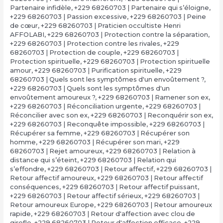
Partenaire infidèle
,
+229 68260703 | Partenaire qui s’éloigne
,
+229 68260703 | Passion excessive
,
+229 68260703 | Peine
de cœur
,
+229 68260703 | Praticien occultiste Henri
AFFOLABI
,
+229 68260703 | Protection contre la séparation
,
+229 68260703 | Protection contre les rivales
,
+229
68260703 | Protection de couple
,
+229 68260703 |
Protection spirituelle
,
+229 68260703 | Protection spirituelle
amour
,
+229 68260703 | Purification spirituelle
,
+229
68260703 | Quels sont les symptômes d'un envoûtement ?
,
+229 68260703 | Quels sont les symptômes d'un
envoûtement amoureux ?
,
+229 68260703 | Ramener son ex
,
+229 68260703 | Réconciliation urgente
,
+229 68260703 |
Réconcilier avec son ex
,
+229 68260703 | Reconquérir son ex
,
+229 68260703 | Reconquête impossible
,
+229 68260703 |
Récupérer sa femme
,
+229 68260703 | Récupérer son
homme
,
+229 68260703 | Récupérer son mari
,
+229
68260703 | Rejet amoureux
,
+229 68260703 | Relation à
distance qui s’éteint
,
+229 68260703 | Relation qui
s’effondre
,
+229 68260703 | Retour affectif
,
+229 68260703 |
Retour affectif amoureux
,
+229 68260703 | Retour affectif
conséquences
,
+229 68260703 | Retour affectif puissant
,
+229 68260703 | Retour affectif sérieux
,
+229 68260703 |
Retour amoureux Europe
,
+229 68260703 | Retour amoureux
rapide
,
+229 68260703 | Retour d'affection avec clou de
girofle
,
+229 68260703 | Retour d'affection efficace
,
+229