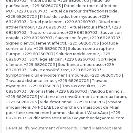
68260703 | Rituel de lune
,
+229 68260703 | Rituel de
purification
,
+229 68260703 | Rituel de retour d'affection
PDF
,
+229 68260703 | Rituel de retour d'affection rapide
,
+229 68260703 | Rituel de séduction mystique
,
+229
68260703 | Rituel par le nom
,
+229 68260703 | Rituel pour
attirer l’amour
,
+229 68260703 | Rituel retour affectif
,
+229
68260703 | Rupture soudaine
,
+229 68260703 | Sauver son
couple
,
+229 68260703 | Sauver son foyer
,
+229 68260703 |
Signes d’envoûtement affectif
,
+229 68260703 | Solitude
sentimentale
,
+229 68260703 | Solution contre rupture
Europe
,
+229 68260703 | Solution rapide amour
,
+229
68260703 | Sortilège africain
,
+229 68260703 | Sortilège
d’amour
,
+229 68260703 | Souffrance amoureuse
,
+229
68260703 | Suis-je envoûté test
,
+229 68260703 |
Symptômes d’un envoûtement amoureux
,
+229 68260703 |
Travaux à distance amour
,
+229 68260703 | Travaux
mystiques
,
+229 68260703 | Travaux occultes
,
+229
68260703 | Union astrale
,
+229 68260703 | Vaudou béninois
,
+229 68260703 | Victime d'un envoûtement amoureux forum
,
+229 68260703 | Vide émotionnel
,
+229 68260703 | Voyant
africain Henri AFFOLABI
,
Je cherche un marabout de Milan
pour faire revenir mon homme
,
Marabout WhatsApp | +229
68260703
,
Purification spirituelle
/
voyanthenrie@gmail.com
Le Rituel d’Envoûtement d’Amour du Grand Marabout Henri