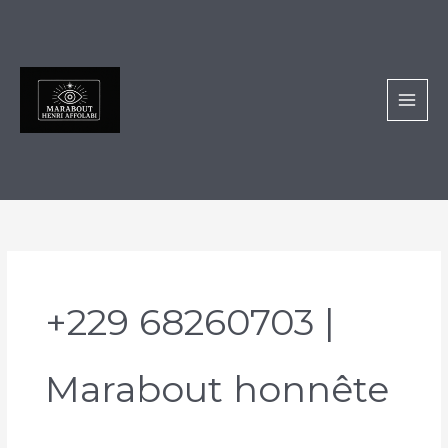
Aller
au
contenu
+229 68260703 |
Marabout honnête