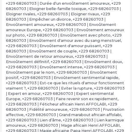
+229 68260703 | Durée d'un envoûtement amoureux
,
+229
68260703 | Eloigner belle-famille toxique
,
+229 68260703 |
Eloigner rivales
,
+229 68260703 | Eloigner rivaux
,
+229
68260703 | Empêcher un divorce
,
+229 68260703 |
Envoûtement amoureux
,
+229 68260703 | Envoûtement
amoureux Europe
,
+229 68260703 | Envoûtement amoureux
sur photo
,
+229 68260703 | Envoûtement avec photo
,
+229
68260703 | Envoûtement d'amour avec du sang menstruel
,
+229 68260703 | Envoûtement d'amour puissant
,
+229
68260703 | Envoûtement de couple
,
+229 68260703 |
Envoûtement de retour amoureux
,
+229 68260703 |
Envoûtement définitif
,
+229 68260703 | Envoûtement doux
,
+229 68260703 | Envoûtement intense
,
+229 68260703 |
Envoûtement par le nom
,
+229 68260703 | Envoûtement
positif
,
+229 68260703 | Envoûtement sentimental rapide
,
+229 68260703 | Est-ce que les rituels d'amour fonctionnent
vraiment ?
,
+229 68260703 | Eviter la rupture
,
+229 68260703
| Expert en amour
,
+229 68260703 | Expert sentimental
Europe
,
+229 68260703 | Faire revenir son ex rapidement
,
+229 68260703 | Féticheur africain Henri AFFOLABI
,
+229
68260703 | Fidélité amoureuse
,
+229 68260703 | Frustration
affective
,
+229 68260703 | Grand marabout africain affolabi
,
+229 68260703 | Lien d’âme
,
+229 68260703 | Lien karmique
amoureux
,
+229 68260703 | Mage africain Henri AFFOLABI
,
+229 68260703 | Magie africaine Papa Henri AFFOLABI
,
+229