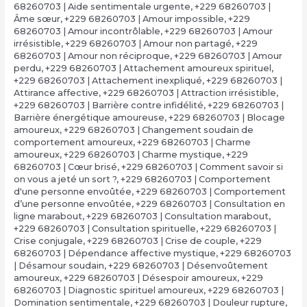
68260703 | Aide sentimentale urgente
,
+229 68260703 |
Âme sœur
,
+229 68260703 | Amour impossible
,
+229
68260703 | Amour incontrôlable
,
+229 68260703 | Amour
irrésistible
,
+229 68260703 | Amour non partagé
,
+229
68260703 | Amour non réciproque
,
+229 68260703 | Amour
perdu
,
+229 68260703 | Attachement amoureux spirituel
,
+229 68260703 | Attachement inexpliqué
,
+229 68260703 |
Attirance affective
,
+229 68260703 | Attraction irrésistible
,
+229 68260703 | Barrière contre infidélité
,
+229 68260703 |
Barrière énergétique amoureuse
,
+229 68260703 | Blocage
amoureux
,
+229 68260703 | Changement soudain de
comportement amoureux
,
+229 68260703 | Charme
amoureux
,
+229 68260703 | Charme mystique
,
+229
68260703 | Cœur brisé
,
+229 68260703 | Comment savoir si
on vous a jeté un sort ?
,
+229 68260703 | Comportement
d'une personne envoûtée
,
+229 68260703 | Comportement
d’une personne envoûtée
,
+229 68260703 | Consultation en
ligne marabout
,
+229 68260703 | Consultation marabout
,
+229 68260703 | Consultation spirituelle
,
+229 68260703 |
Crise conjugale
,
+229 68260703 | Crise de couple
,
+229
68260703 | Dépendance affective mystique
,
+229 68260703
| Désamour soudain
,
+229 68260703 | Désenvoûtement
amoureux
,
+229 68260703 | Désespoir amoureux
,
+229
68260703 | Diagnostic spirituel amoureux
,
+229 68260703 |
Domination sentimentale
,
+229 68260703 | Douleur rupture
,