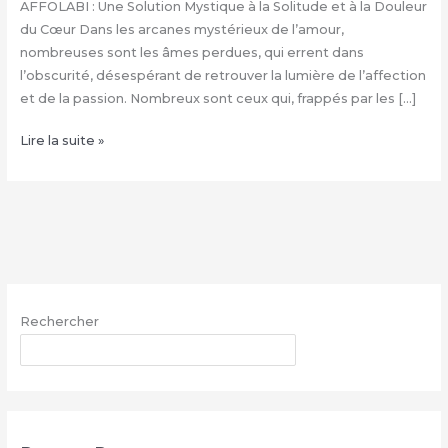
AFFOLABI : Une Solution Mystique à la Solitude et à la Douleur
du Cœur Dans les arcanes mystérieux de l’amour,
nombreuses sont les âmes perdues, qui errent dans
l’obscurité, désespérant de retrouver la lumière de l’affection
et de la passion. Nombreux sont ceux qui, frappés par les […]
Rituel
Lire la suite »
d’Envoûtement
Amoureux
du
Grand
Marabout
Henri
AFFOLABI
Rechercher
|
+229
RECHERCHER
68260703