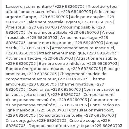
Laisser un commentaire
/
+229 68260703 | Rituel de retour
affectif amoureux immédiat
,
+229 68260703 | Aide amour
urgente Europe
,
+229 68260703 | Aide pour couple
,
+229
68260703 | Aide sentimentale urgente
,
+229 68260703 |
Âme sœur
,
+229 68260703 | Amour impossible
,
+229
68260703 | Amour incontrôlable
,
+229 68260703 | Amour
irrésistible
,
+229 68260703 | Amour non partagé
,
+229
68260703 | Amour non réciproque
,
+229 68260703 | Amour
perdu
,
+229 68260703 | Attachement amoureux spirituel
,
+229 68260703 | Attachement inexpliqué
,
+229 68260703 |
Attirance affective
,
+229 68260703 | Attraction irrésistible
,
+229 68260703 | Barrière contre infidélité
,
+229 68260703 |
Barrière énergétique amoureuse
,
+229 68260703 | Blocage
amoureux
,
+229 68260703 | Changement soudain de
comportement amoureux
,
+229 68260703 | Charme
amoureux
,
+229 68260703 | Charme mystique
,
+229
68260703 | Cœur brisé
,
+229 68260703 | Comment savoir si
on vous a jeté un sort ?
,
+229 68260703 | Comportement
d'une personne envoûtée
,
+229 68260703 | Comportement
d’une personne envoûtée
,
+229 68260703 | Consultation en
ligne marabout
,
+229 68260703 | Consultation marabout
,
+229 68260703 | Consultation spirituelle
,
+229 68260703 |
Crise conjugale
,
+229 68260703 | Crise de couple
,
+229
68260703 | Dépendance affective mystique
,
+229 68260703