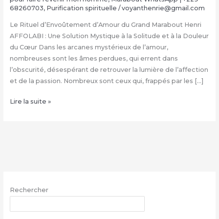
68260703
,
Purification spirituelle
/
voyanthenrie@gmail.com
Le Rituel d’Envoûtement d’Amour du Grand Marabout Henri
AFFOLABI : Une Solution Mystique à la Solitude et à la Douleur
du Cœur Dans les arcanes mystérieux de l’amour,
nombreuses sont les âmes perdues, qui errent dans
l’obscurité, désespérant de retrouver la lumière de l’affection
et de la passion. Nombreux sont ceux qui, frappés par les […]
Rituel
Lire la suite »
d’Envoûtement
Amoureux
du
Grand
Marabout
Henri
AFFOLABI
Rechercher
|
+229
RECHERCHER
68260703