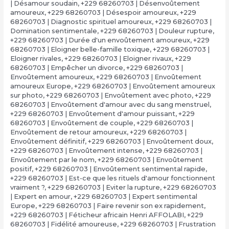
| Désamour soudain
,
+229 68260703 | Désenvoûtement
amoureux
,
+229 68260703 | Désespoir amoureux
,
+229
68260703 | Diagnostic spirituel amoureux
,
+229 68260703 |
Domination sentimentale
,
+229 68260703 | Douleur rupture
,
+229 68260703 | Durée d'un envoûtement amoureux
,
+229
68260703 | Eloigner belle-famille toxique
,
+229 68260703 |
Eloigner rivales
,
+229 68260703 | Eloigner rivaux
,
+229
68260703 | Empêcher un divorce
,
+229 68260703 |
Envoûtement amoureux
,
+229 68260703 | Envoûtement
amoureux Europe
,
+229 68260703 | Envoûtement amoureux
sur photo
,
+229 68260703 | Envoûtement avec photo
,
+229
68260703 | Envoûtement d'amour avec du sang menstruel
,
+229 68260703 | Envoûtement d'amour puissant
,
+229
68260703 | Envoûtement de couple
,
+229 68260703 |
Envoûtement de retour amoureux
,
+229 68260703 |
Envoûtement définitif
,
+229 68260703 | Envoûtement doux
,
+229 68260703 | Envoûtement intense
,
+229 68260703 |
Envoûtement par le nom
,
+229 68260703 | Envoûtement
positif
,
+229 68260703 | Envoûtement sentimental rapide
,
+229 68260703 | Est-ce que les rituels d'amour fonctionnent
vraiment ?
,
+229 68260703 | Eviter la rupture
,
+229 68260703
| Expert en amour
,
+229 68260703 | Expert sentimental
Europe
,
+229 68260703 | Faire revenir son ex rapidement
,
+229 68260703 | Féticheur africain Henri AFFOLABI
,
+229
68260703 | Fidélité amoureuse
,
+229 68260703 | Frustration