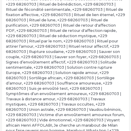
+229 68260703 | Rituel de bénédiction
,
+229 68260703 |
Rituel de fécondité sentimentale
,
+229 68260703 | Rituel de
fixation affective
,
+229 68260703 | Rituel de lien éternel
,
+229
68260703 | Rituel de lune
,
+229 68260703 | Rituel de
purification
,
+229 68260703 | Rituel de retour d'affection
PDF
,
+229 68260703 | Rituel de retour d'affection rapide
,
+229 68260703 | Rituel de séduction mystique
,
+229
68260703 | Rituel par le nom
,
+229 68260703 | Rituel pour
attirer l’amour
,
+229 68260703 | Rituel retour affectif
,
+229
68260703 | Rupture soudaine
,
+229 68260703 | Sauver son
couple
,
+229 68260703 | Sauver son foyer
,
+229 68260703 |
Signes d’envoûtement affectif
,
+229 68260703 | Solitude
sentimentale
,
+229 68260703 | Solution contre rupture
Europe
,
+229 68260703 | Solution rapide amour
,
+229
68260703 | Sortilège africain
,
+229 68260703 | Sortilège
d’amour
,
+229 68260703 | Souffrance amoureuse
,
+229
68260703 | Suis-je envoûté test
,
+229 68260703 |
Symptômes d’un envoûtement amoureux
,
+229 68260703 |
Travaux à distance amour
,
+229 68260703 | Travaux
mystiques
,
+229 68260703 | Travaux occultes
,
+229
68260703 | Union astrale
,
+229 68260703 | Vaudou béninois
,
+229 68260703 | Victime d'un envoûtement amoureux forum
,
+229 68260703 | Vide émotionnel
,
+229 68260703 | Voyant
africain Henri AFFOLABI
,
Je cherche un marabout de Milan
pour faire revenir mon homme
,
Marabout WhatsApp | +229