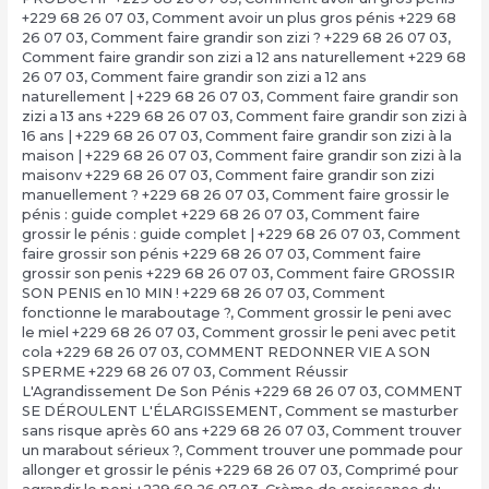
+229 68 26 07 03
,
Comment avoir un plus gros pénis +229 68
26 07 03
,
Comment faire grandir son zizi ? +229 68 26 07 03
,
Comment faire grandir son zizi a 12 ans naturellement +229 68
26 07 03
,
Comment faire grandir son zizi a 12 ans
naturellement | +229 68 26 07 03
,
Comment faire grandir son
zizi a 13 ans +229 68 26 07 03
,
Comment faire grandir son zizi à
16 ans | +229 68 26 07 03
,
Comment faire grandir son zizi à la
maison | +229 68 26 07 03
,
Comment faire grandir son zizi à la
maisonv +229 68 26 07 03
,
Comment faire grandir son zizi
manuellement ? +229 68 26 07 03
,
Comment faire grossir le
pénis : guide complet +229 68 26 07 03
,
Comment faire
grossir le pénis : guide complet | +229 68 26 07 03
,
Comment
faire grossir son pénis +229 68 26 07 03
,
Comment faire
grossir son penis +229 68 26 07 03
,
Comment faire GROSSIR
SON PENIS en 10 MIN ! +229 68 26 07 03
,
Comment
fonctionne le maraboutage ?
,
Comment grossir le peni avec
le miel +229 68 26 07 03
,
Comment grossir le peni avec petit
cola +229 68 26 07 03
,
COMMENT REDONNER VIE A SON
SPERME +229 68 26 07 03
,
Comment Réussir
L'Agrandissement De Son Pénis +229 68 26 07 03
,
COMMENT
SE DÉROULENT L'ÉLARGISSEMENT
,
Comment se masturber
sans risque après 60 ans +229 68 26 07 03
,
Comment trouver
un marabout sérieux ?
,
Comment trouver une pommade pour
allonger et grossir le pénis +229 68 26 07 03
,
Comprimé pour