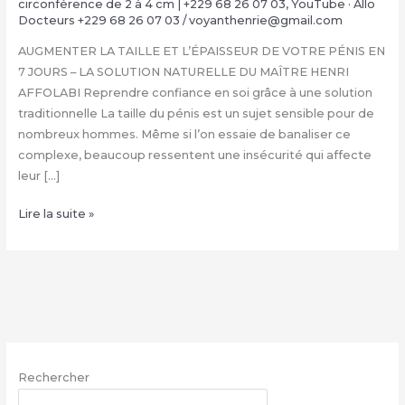
circonférence de 2 à 4 cm | +229 68 26 07 03
,
YouTube · Allo
Docteurs +229 68 26 07 03
/
voyanthenrie@gmail.com
AUGMENTER LA TAILLE ET L’ÉPAISSEUR DE VOTRE PÉNIS EN
7 JOURS – LA SOLUTION NATURELLE DU MAÎTRE HENRI
AFFOLABI Reprendre confiance en soi grâce à une solution
traditionnelle La taille du pénis est un sujet sensible pour de
nombreux hommes. Même si l’on essaie de banaliser ce
complexe, beaucoup ressentent une insécurité qui affecte
leur […]
COMMENT
Lire la suite »
FAIRE
GRANDIR
SON
ZIZI
NATURELLEMENT
:
+229
Rechercher
68
26
RECHERCHER