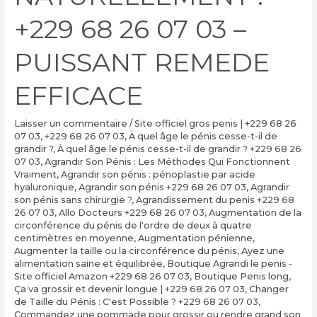
+229 68 26 07 03 –
PUISSANT REMEDE
EFFICACE
Laisser un commentaire
/
Site officiel gros penis | +229 68 26
07 03
,
+229 68 26 07 03
,
À quel âge le pénis cesse-t-il de
grandir ?
,
À quel âge le pénis cesse-t-il de grandir ? +229 68 26
07 03
,
Agrandir Son Pénis : Les Méthodes Qui Fonctionnent
Vraiment
,
Agrandir son pénis : pénoplastie par acide
hyaluronique
,
Agrandir son pénis +229 68 26 07 03
,
Agrandir
son pénis sans chirurgie ?
,
Agrandissement du penis +229 68
26 07 03
,
Allo Docteurs +229 68 26 07 03
,
Augmentation de la
circonférence du pénis de l'ordre de deux à quatre
centimètres en moyenne
,
Augmentation pénienne
,
Augmenter la taille ou la circonférence du pénis
,
Ayez une
alimentation saine et équilibrée
,
Boutique Agrandi le penis -
Site officiel Amazon +229 68 26 07 03
,
Boutique Penis long
,
Ça va grossir et devenir longue | +229 68 26 07 03
,
Changer
de Taille du Pénis : C'est Possible ? +229 68 26 07 03
,
Commandez une pommade pour grossir ou rendre grand son