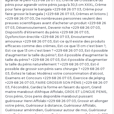
agrandir le peni +229 68 26 07 03
,
Crème de croissance du
pénis pour agrandir votre pénis jusqu'à 30,5 cm XXXL
,
Crème
pour faire grossir le bangala +229 68 26 07 03
,
Crème pour
faire grossir le bangala | +229 68 26 07 03
,
Crèmes et lotions |
+229 68 26 07 03
,
De nombreuses personnes veulent des
preuves scientifiques avant d’acheter un produit +229 68 26
07 03
,
Désenvoutement
,
Devenir riche +229 68 26 07 03
,
Dispositifs d'étirement du pénis +229 68 26 07 03
,
Dysfonction érectile +229 68 26 07 03
,
Envoutement
amoureux +229 68 26 07 03
,
Est-ce qu'il existe des produits
efficaces comme des crèmes
,
Est-ce que 13 cm c'est bien ?,
Est-ce que 13 cm c'est bien ? +229 68 26 07 03
,
Est-il possible
d'augmenter la taille du pénis?
,
Est-il possible d'augmenter la
taille du pénis? +229 68 26 07 03
,
Est-il possible d’augmenter
la taille du pénis naturellement ? +229 68 26 07 03
,
Est-il
possible de grossir son pénis sans chirurgie ? +229 68 26 07
03
,
Évitez le tabac Modérez votre consommation d'alcool
,
Examens et Concours +229 68 26 07 03
,
Exercice de jelqing
+229 68 26 07 03
,
FAIRE GROSSIR SON PÉNIS | +229 68 26 07
03
,
Fécondité
,
Gardez la forme en faisant du sport
,
Grand
maitre marabout d'Afrique Affolabi
,
GROS ET LONGUE PENIS
,
Gros pénis
,
Gros penis disponible marabout puissant
guérisseur Henri Affolabi +229 68 26 07 03
,
Grossir et allonger
votre pénis
,
Guérisseur à distance
,
Guérisseur Affolabi
,
Guérisseur amérindien
,
Guérisseur autour de moi
,
Guérisseur