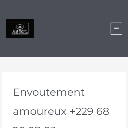
Aller
au
contenu
Envoutement
amoureux +229 68