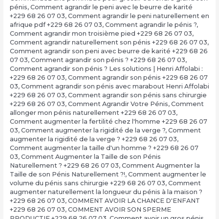
pénis
,
Comment agrandir le peni avec le beurre de karité
+229 68 26 07 03
,
Comment agrandir le peni naturellement en
afrique pdf +229 68 26 07 03
,
Comment agrandir le pénis ?
,
Comment agrandir mon troisième pied +229 68 26 07 03
,
Comment agrandir naturellement son pénis +229 68 26 07 03
,
Comment agrandir son peni avec beurre de karité +229 68 26
07 03
,
Comment agrandir son pénis ? +229 68 26 07 03
,
Comment agrandir son pénis ? Les solutions | Henri Affolabi :
+229 68 26 07 03
,
Comment agrandir son pénis +229 68 26 07
03
,
Comment agrandir son pénis avec marabout Henri Affolabi
+229 68 26 07 03
,
Comment agrandir son pénis sans chirurgie
+229 68 26 07 03
,
Comment Agrandir Votre Pénis
,
Comment
allonger mon pénis naturellement +229 68 26 07 03
,
Comment augmenter la fertilité chez l'homme +229 68 26 07
03
,
Comment augmenter la rigidité de la verge ?
,
Comment
augmenter la rigidité de la verge ? +229 68 26 07 03
,
Comment augmenter la taille d'un homme ? +229 68 26 07
03
,
Comment Augmenter la Taille de son Pénis
Naturellement ? +229 68 26 07 03
,
Comment Augmenter la
Taille de son Pénis Naturellement ?!
,
Comment augmenter le
volume du pénis sans chirurgie +229 68 26 07 03
,
Comment
augmenter naturellement la longueur du pénis à la maison ?
+229 68 26 07 03
,
COMMENT AVOIR LA CHANCE D'ENFANT
+229 68 26 07 03
,
COMMENT AVOIR SON SPERME
PRODUCTIF +229 68 26 07 03
,
Comment avoir un gros pénis