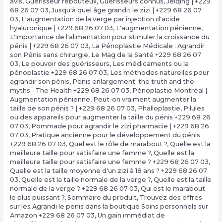
avis
,
Guérisseur rebouteux
,
Guérisseurs connus
,
Jelqing | +229
68 26 07 03
,
Jusqu'à quel âge grandit le zizi | +229 68 26 07
03
,
L'augmentation de la verge par injection d'acide
hyaluronique | +229 68 26 07 03
,
L'augmentation pénienne
,
L'importance de l'alimentation pour stimuler la croissance du
pénis | +229 68 26 07 03
,
La Pénoplastie Médicale : Agrandir
son Pénis sans chirurgie
,
Le Mag de la Santé +229 68 26 07
03
,
Le pouvoir des guérisseurs
,
Les médicaments ou la
pénoplastie +229 68 26 07 03
,
Les méthodes naturelles pour
agrandir son pénis
,
Penis enlargement: the truth and the
myths - The Health +229 68 26 07 03
,
Pénoplastie Montréal |
Augmentation pénienne
,
Peut-on vraiment augmenter la
taille de son pénis ? | +229 68 26 07 03
,
Phalloplastie
,
Pilules
ou des appareils pour augmenter la taille du pénis +229 68 26
07 03
,
Pommade pour agrandir le zizi pharmacie | +229 68 26
07 03
,
Pratique ancienne pour le développement du pénis
+229 68 26 07 03
,
Quel est le rôle de marabout ?
,
Quelle est la
meilleure taille pour satisfaire une femme ?
,
Quelle est la
meilleure taille pour satisfaire une femme ? +229 68 26 07 03
,
Quelle est la taille moyenne d'un zizi à 18 ans ? +229 68 26 07
03
,
Quelle est la taille normale de la verge ?
,
Quelle est la taille
normale de la verge ? +229 68 26 07 03
,
Qui est le marabout
le plus puissant ?
,
Sommaire du produit
,
Trouvez des offres
sur les Agrandi le penis dans la boutique Soins personnels sur
Amazon +229 68 26 07 03
,
Un gain immédiat de