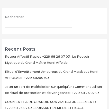
sur
quelqu’un
:
Rechercher
Comment
utiliser
RECHERCHER
ce
rituel
de
protection
Recent Posts
et
de
Retour Affectif Rapide +229 68 26 07 03 : Le Pouvoir
vengeance
Mystique du Grand Maître Henri Affolabi
:
Rituel d’Envoûtement Amoureux du Grand Marabout Henri
+229
AFFOLABI | +229 68260703
68
26
Jeter un sort de malédiction sur quelqu’un : Comment utiliser
07
ce rituel de protection et de vengeance : +229 68 26 07 03
03
COMMENT FAIRE GRANDIR SON ZIZI NATURELLEMENT :
+229 68 26 07 03 – PUISSANT REMEDE EFFICACE