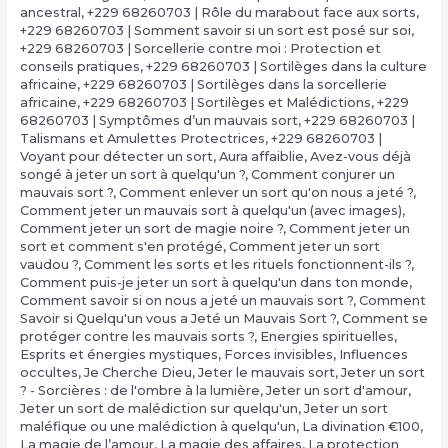
ancestral
,
+229 68260703 | Rôle du marabout face aux sorts
,
+229 68260703 | Somment savoir si un sort est posé sur soi
,
+229 68260703 | Sorcellerie contre moi : Protection et
conseils pratiques
,
+229 68260703 | Sortilèges dans la culture
africaine
,
+229 68260703 | Sortilèges dans la sorcellerie
africaine
,
+229 68260703 | Sortilèges et Malédictions
,
+229
68260703 | Symptômes d’un mauvais sort
,
+229 68260703 |
Talismans et Amulettes Protectrices
,
+229 68260703 |
Voyant pour détecter un sort
,
Aura affaiblie
,
Avez-vous déjà
songé à jeter un sort à quelqu'un ?
,
Comment conjurer un
mauvais sort ?
,
Comment enlever un sort qu'on nous a jeté ?
,
Comment jeter un mauvais sort à quelqu'un (avec images)
,
Comment jeter un sort de magie noire ?
,
Comment jeter un
sort et comment s'en protégé
,
Comment jeter un sort
vaudou ?
,
Comment les sorts et les rituels fonctionnent-ils ?
,
Comment puis-je jeter un sort à quelqu'un dans ton monde
,
Comment savoir si on nous a jeté un mauvais sort ?
,
Comment
Savoir si Quelqu'un vous a Jeté un Mauvais Sort ?
,
Comment se
protéger contre les mauvais sorts ?
,
Energies spirituelles
,
Esprits et énergies mystiques
,
Forces invisibles
,
Influences
occultes
,
Je Cherche Dieu
,
Jeter le mauvais sort
,
Jeter un sort
? - Sorcières : de l'ombre à la lumière
,
Jeter un sort d'amour
,
Jeter un sort de malédiction sur quelqu'un
,
Jeter un sort
maléfique ou une malédiction à quelqu'un
,
La divination €100
,
‎La magie de l’amour
,
‎La magie des affaires
,
‎La protection