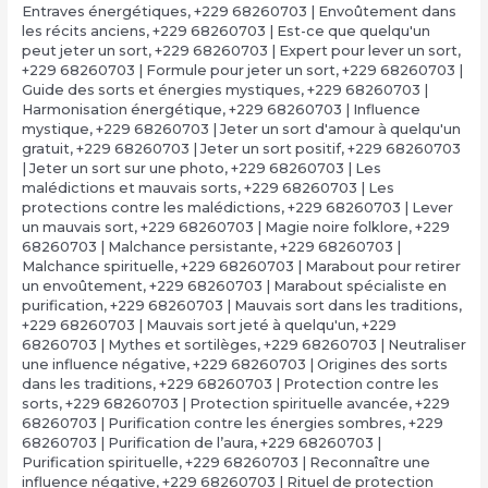
Entraves énergétiques
,
+229 68260703 | Envoûtement dans
les récits anciens
,
+229 68260703 | Est-ce que quelqu'un
peut jeter un sort
,
+229 68260703 | Expert pour lever un sort
,
+229 68260703 | Formule pour jeter un sort
,
+229 68260703 |
Guide des sorts et énergies mystiques
,
+229 68260703 |
Harmonisation énergétique
,
+229 68260703 | Influence
mystique
,
+229 68260703 | Jeter un sort d'amour à quelqu'un
gratuit
,
+229 68260703 | Jeter un sort positif
,
+229 68260703
| Jeter un sort sur une photo
,
+229 68260703 | Les
malédictions et mauvais sorts
,
+229 68260703 | Les
protections contre les malédictions
,
+229 68260703 | Lever
un mauvais sort
,
+229 68260703 | Magie noire folklore
,
+229
68260703 | Malchance persistante
,
+229 68260703 |
Malchance spirituelle
,
+229 68260703 | Marabout pour retirer
un envoûtement
,
+229 68260703 | Marabout spécialiste en
purification
,
+229 68260703 | Mauvais sort dans les traditions
,
+229 68260703 | Mauvais sort jeté à quelqu'un
,
+229
68260703 | Mythes et sortilèges
,
+229 68260703 | Neutraliser
une influence négative
,
+229 68260703 | Origines des sorts
dans les traditions
,
+229 68260703 | Protection contre les
sorts
,
+229 68260703 | Protection spirituelle avancée
,
+229
68260703 | Purification contre les énergies sombres
,
+229
68260703 | Purification de l’aura
,
+229 68260703 |
Purification spirituelle
,
+229 68260703 | Reconnaître une
influence négative
,
+229 68260703 | Rituel de protection