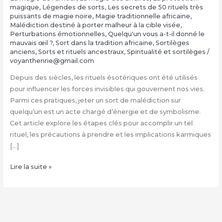
magique
,
Légendes de sorts
,
Les secrets de 50 rituels très
puissants de magie noire
,
Magie traditionnelle africaine
,
Malédiction destiné à porter malheur à la cible visée
,
Perturbations émotionnelles
,
Quelqu'un vous a-t-il donné le
mauvais œil ?
,
Sort dans la tradition africaine
,
Sortilèges
anciens
,
Sorts et rituels ancestraux
,
Spiritualité et sortilèges
/
voyanthenrie@gmail.com
Depuis des siècles, les rituels ésotériques ont été utilisés
pour influencer les forces invisibles qui gouvernent nos vies.
Parmi ces pratiques, jeter un sort de malédiction sur
quelqu’un est un acte chargé d’énergie et de symbolisme.
Cet article explore les étapes clés pour accomplir un tel
rituel, les précautions à prendre et les implications karmiques
[…]
Jeter
Lire la suite »
un
sort
de
malédiction