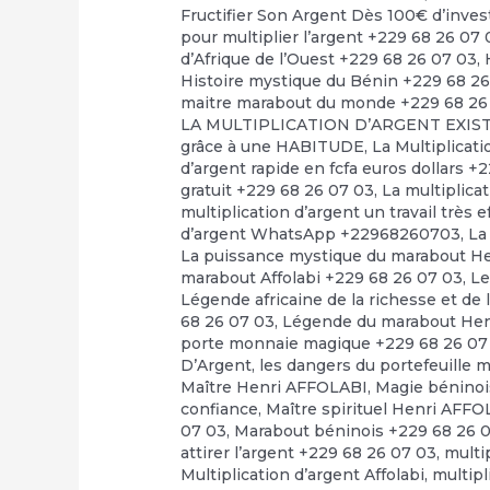
Fructifier Son Argent Dès 100€ d’inve
pour multiplier l’argent +229 68 26 07 
d’Afrique de l’Ouest +229 68 26 07 03
,
Histoire mystique du Bénin +229 68 2
maitre marabout du monde +229 68 26
LA MULTIPLICATION D’ARGENT EXI
grâce à une HABITUDE
,
La Multiplicat
d’argent rapide en fcfa euros dollars +
gratuit +229 68 26 07 03
,
La multiplica
multiplication d’argent un travail très 
d’argent WhatsApp +22968260703
,
La
La puissance mystique du marabout H
marabout Affolabi +229 68 26 07 03
,
Le
Légende africaine de la richesse et de 
68 26 07 03
,
Légende du marabout Hen
porte monnaie magique +229 68 26 07
D’Argent
,
les dangers du portefeuille 
Maître Henri AFFOLABI
,
Magie béninoi
confiance
,
Maître spirituel Henri AFF
07 03
,
Marabout béninois +229 68 26 
attirer l’argent +229 68 26 07 03
,
multi
Multiplication d’argent Affolabi
,
multipl