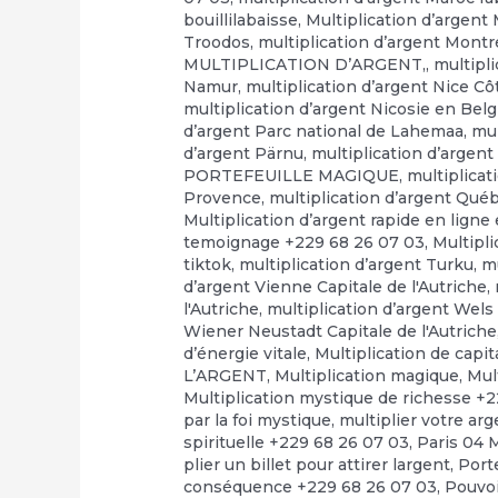
bouillilabaisse
,
Multiplication d’argent
Troodos
,
multiplication d’argent Montr
MULTIPLICATION D’ARGENT,
,
multipl
Namur
,
multiplication d’argent Nice Cô
multiplication d’argent Nicosie en Bel
d’argent Parc national de Lahemaa
,
mul
d’argent Pärnu
,
multiplication d’arge
PORTEFEUILLE MAGIQUE
,
multiplicat
Provence
,
multiplication d’argent Qué
Multiplication d’argent rapide en ligne e
temoignage +229 68 26 07 03
,
Multipli
tiktok
,
multiplication d’argent Turku
,
mu
d’argent Vienne Capitale de l'Autriche
,
l'Autriche
,
multiplication d’argent Wels 
Wiener Neustadt Capitale de l'Autriche
d’énergie vitale
,
Multiplication de capi
L’ARGENT
,
Multiplication magique
,
Mul
Multiplication mystique de richesse +
par la foi mystique
,
multiplier votre ar
spirituelle +229 68 26 07 03
,
Paris 04 
plier un billet pour attirer largent
,
Port
conséquence +229 68 26 07 03
,
Pouvo