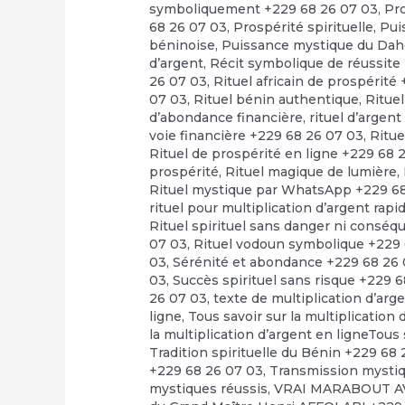
symboliquement +229 68 26 07 03
,
Pr
68 26 07 03
,
Prospérité spirituelle
,
Pui
béninoise
,
Puissance mystique du Dah
d’argent
,
Récit symbolique de réussite
26 07 03
,
Rituel africain de prospérité
07 03
,
Rituel bénin authentique
,
Rituel
d’abondance financière
,
rituel d’argen
voie financière +229 68 26 07 03
,
Ritue
Rituel de prospérité en ligne +229 68 
prospérité
,
Rituel magique de lumière
,
Rituel mystique par WhatsApp +229 6
rituel pour multiplication d’argent rap
Rituel spirituel sans danger ni consé
07 03
,
Rituel vodoun symbolique +229 
03
,
Sérénité et abondance +229 68 26
03
,
Succès spirituel sans risque +229 
26 07 03
,
texte de multiplication d’arg
ligne
,
Tous savoir sur la multiplication
la multiplication d’argent en ligneTous 
Tradition spirituelle du Bénin +229 68
+229 68 26 07 03
,
Transmission mystiq
mystiques réussis
,
VRAI MARABOUT A