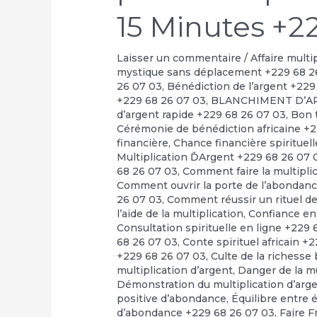
15 Minutes +2
Laisser un commentaire
/
Affaire multi
mystique sans déplacement +229 68 2
26 07 03
,
Bénédiction de l’argent +229
+229 68 26 07 03
,
BLANCHIMENT D’A
d’argent rapide +229 68 26 07 03
,
Bon t
Cérémonie de bénédiction africaine +
financière
,
Chance financière spirituel
Multiplication ĎArgent +229 68 26 07 
68 26 07 03
,
Comment faire la multipli
Comment ouvrir la porte de l’abondan
26 07 03
,
Comment réussir un rituel de 
l’aide de la multiplication
,
Confiance en
Consultation spirituelle en ligne +229
68 26 07 03
,
Conte spirituel africain +
+229 68 26 07 03
,
Culte de la richesse
multiplication d’argent
,
Danger de la m
Démonstration du multiplication d’arg
positive d’abondance
,
Équilibre entre 
d’abondance +229 68 26 07 03
,
Faire F