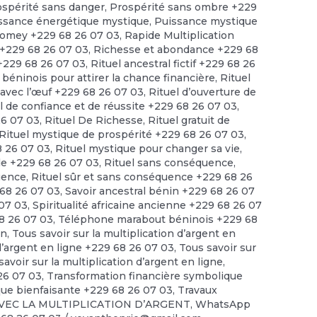
ospérité sans danger
,
Prospérité sans ombre +229
ssance énergétique mystique
,
Puissance mystique
omey +229 68 26 07 03
,
Rapide Multiplication
 +229 68 26 07 03
,
Richesse et abondance +229 68
 +229 68 26 07 03
,
Rituel ancestral fictif +229 68 26
 béninois pour attirer la chance financière
,
Rituel
t avec l’œuf +229 68 26 07 03
,
Rituel d’ouverture de
l de confiance et de réussite +229 68 26 07 03
,
26 07 03
,
Rituel De Richesse
,
Rituel gratuit de
Rituel mystique de prospérité +229 68 26 07 03
,
8 26 07 03
,
Rituel mystique pour changer sa vie
,
ide +229 68 26 07 03
,
Rituel sans conséquence
,
quence
,
Rituel sûr et sans conséquence +229 68 26
68 26 07 03
,
Savoir ancestral bénin +229 68 26 07
 07 03
,
Spiritualité africaine ancienne +229 68 26 07
68 26 07 03
,
Téléphone marabout béninois +229 68
en
,
Tous savoir sur la multiplication d’argent en
 d’argent en ligne +229 68 26 07 03
,
Tous savoir sur
savoir sur la multiplication d’argent en ligne
,
 26 07 03
,
Transformation financière symbolique
ue bienfaisante +229 68 26 07 03
,
Travaux
VEC LA MULTIPLICATION D’ARGENT
,
WhatsApp