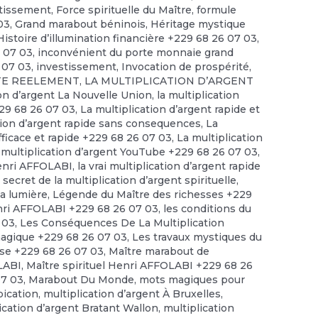
stissement
,
Force spirituelle du Maître
,
formule
03
,
Grand marabout béninois
,
Héritage mystique
Histoire d’illumination financière +229 68 26 07 03
,
6 07 03
,
inconvénient du porte monnaie grand
 07 03
,
investissement
,
Invocation de prospérité
,
STE REELEMENT
,
LA MULTIPLICATION D’ARGENT
ion d’argent La Nouvelle Union
,
la multiplication
229 68 26 07 03
,
La multiplication d’argent rapide et
tion d’argent rapide sans consequences
,
La
efficace et rapide +229 68 26 07 03
,
La multiplication
 multiplication d’argent YouTube +229 68 26 07 03
,
enri AFFOLABI
,
la vrai multiplication d’argent rapide
 secret de la multiplication d’argent spirituelle
,
la lumière
,
Légende du Maître des richesses +229
ri AFFOLABI +229 68 26 07 03
,
les conditions du
 03
,
Les Conséquences De La Multiplication
magique +229 68 26 07 03
,
Les travaux mystiques du
se +229 68 26 07 03
,
Maître marabout de
OLABI
,
Maître spirituel Henri AFFOLABI +229 68 26
07 03
,
Marabout Du Monde
,
mots magiques pour
pication
,
multiplication d’argent À Bruxelles
,
ication d’argent Bratant Wallon
,
multiplication