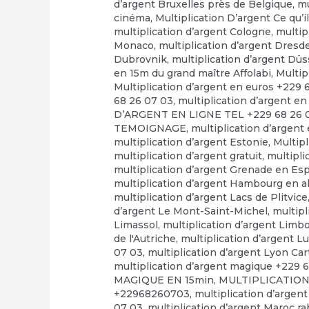
d’argent Bruxelles près de Belgique
,
mu
cinéma
,
Multiplication D’argent Ce qu’il
multiplication d’argent Cologne
,
multip
Monaco
,
multiplication d’argent Dresd
Dubrovnik
,
multiplication d’argent Düs
en 15m du grand maître Affolabi
,
Multip
Multiplication d’argent en euros +229 
68 26 07 03
,
multiplication d’argent en
D’ARGENT EN LIGNE TEL +229 68 26 
TEMOIGNAGE
,
multiplication d’argent
multiplication d’argent Estonie
,
Multip
multiplication d’argent gratuit
,
multipli
multiplication d’argent Grenade en E
multiplication d’argent Hambourg en 
multiplication d’argent Lacs de Plitvice
d’argent Le Mont-Saint-Michel
,
multipl
Limassol
,
multiplication d’argent Limb
de l'Autriche
,
multiplication d’argent 
07 03
,
multiplication d’argent Lyon Ca
multiplication d’argent magique +229 
MAGIQUE EN 15min
,
MULTIPLICATION
+22968260703
,
multiplication d’argen
07 03
,
multiplication d’argent Maroc r