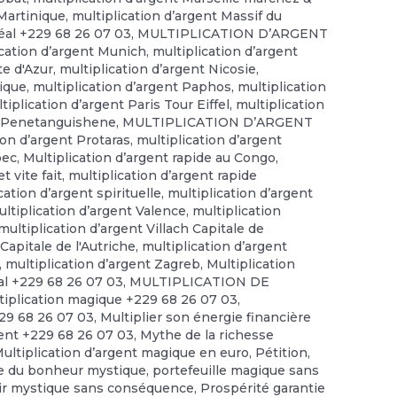
 Martinique
,
multiplication d’argent Massif du
éal +229 68 26 07 03
,
MULTIPLICATION D’ARGENT
ication d’argent Munich
,
multiplication d’argent
te d'Azur
,
multiplication d’argent Nicosie
,
gique
,
multiplication d’argent Paphos
,
multiplication
tiplication d’argent Paris Tour Eiffel
,
multiplication
nt Penetanguishene
,
MULTIPLICATION D’ARGENT
ion d’argent Protaras
,
multiplication d’argent
bec
,
Multiplication d’argent rapide au Congo
,
t vite fait
,
multiplication d’argent rapide
cation d’argent spirituelle
,
multiplication d’argent
ltiplication d’argent Valence
,
multiplication
multiplication d’argent Villach Capitale de
Capitale de l'Autriche
,
multiplication d’argent
,
multiplication d’argent Zagreb
,
Multiplication
tal +229 68 26 07 03
,
MULTIPLICATION DE
tiplication magique +229 68 26 07 03
,
229 68 26 07 03
,
Multiplier son énergie financière
gent +229 68 26 07 03
,
Mythe de la richesse
Multiplication d’argent magique en euro
,
Pétition
,
e du bonheur mystique
,
portefeuille magique sans
ir mystique sans conséquence
,
Prospérité garantie