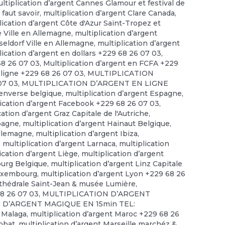
ltiplication d’argent Cannes Glamour et festival de
 faut savoir
,
multiplication d’argent Clare Canada
,
lication d’argent Côte d'Azur Saint-Tropez et
e Ville en Allemagne
,
multiplication d’argent
seldorf Ville en Allemagne
,
multiplication d’argent
lication d’argent en dollars +229 68 26 07 03
,
68 26 07 03
,
Multiplication d’argent en FCFA +229
 ligne +229 68 26 07 03
,
MULTIPLICATION
07 03
,
MULTIPLICATION D’ARGENT EN LIGNE
 enverse belgique
,
multiplication d’argent Espagne
,
lication d’argent Facebook +229 68 26 07 03
,
cation d’argent Graz Capitale de l'Autriche
,
spagne
,
multiplication d’argent Hainaut Belgique
,
allemagne
,
multiplication d’argent Ibiza
,
,
multiplication d’argent Larnaca
,
multiplication
ication d’argent Liège
,
multiplication d’argent
ourg Belgique
,
multiplication d’argent Linz Capitale
Luxembourg
,
multiplication d’argent Lyon +229 68 26
rthédrale Saint-Jean & musée Lumière
,
68 26 07 03
,
MULTIPLICATION D’ARGENT
 D’ARGENT MAGIQUE EN 15min TEL:
t Malaga
,
multiplication d’argent Maroc +229 68 26
abbat
,
multiplication d’argent Marseille marchéz &