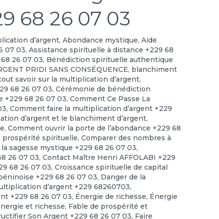
29 68 26 07 03
plication d’argent
,
Abondance mystique
,
Aide
6 07 03
,
Assistance spirituelle à distance +229 68
 68 26 07 03
,
Bénédiction spirituelle authentique
RGENT PRIDI SANS CONSÉQUENCE
,
blanchiment
out savoir sur la multiplication d’argent
,
229 68 26 07 03
,
Cérémonie de bénédiction
le +229 68 26 07 03
,
Comment Ce Passe La
03
,
Comment faire la multiplication d’argent +229
cation d’argent et le blanchiment d’argent
,
ce
,
Comment ouvrir la porte de l’abondance +229 68
prospérité spirituelle
,
Comparer des nombres à
 la sagesse mystique +229 68 26 07 03
,
 68 26 07 03
,
Contact Maître Henri AFFOLABI +229
229 68 26 07 03
,
Croissance spirituelle de capital
 béninoise +229 68 26 07 03
,
Danger de la
ultiplication d’argent +229 68260703
,
ent +229 68 26 07 03
,
Énergie de richesse
,
Énergie
énergie et richesse
,
Fable de prospérité et
ructifier Son Argent +229 68 26 07 03
,
Faire