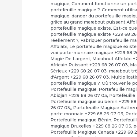
magique
,
Comment fonctionne un porte
portefeuille magique ?
,
Comment utilise
magique
,
danger du portefeuille magiq
grâce au grand marabout puissant Affol
portefeuille magique existe
,
Est-ce que
portefeuille magique existe +229 68 2
réellement ?
,
Fabriquer portefeuille m
Affolabi
,
Le portefeuille magique exis
vrai porte-monnaie magique +229 68 2
Magie De Largent
,
Marabout Affolabi +
Africain Puissant +229 68 26 07 03
,
Ma
Sérieux +229 68 26 07 03
,
marabout tr
d'Argent +229 68 26 07 03
,
Multiplicat
portefeuille magique ?
,
Où trouver le 
Portefeuille magique
,
Portefeuille mag
Abidjan +229 68 26 07 03
,
Portefeuille
Portefeuille magique au benin +229 68
26 07 03,
,
Portefeuille Magique Authen
porte monnaie +229 68 26 07 03
,
Port
Portefeuille magique Bénin
,
Portefeuil
magique Bruxelles +229 68 26 07 03
,
p
Portefeuille Magique Canada +229 68 