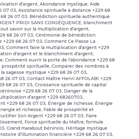
plication d’argent
,
Abondance mystique
,
Aide
6 07 03
,
Assistance spirituelle à distance +229 68
 68 26 07 03
,
Bénédiction spirituelle authentique
RGENT PRIDI SANS CONSÉQUENCE
,
blanchiment
out savoir sur la multiplication d’argent
,
229 68 26 07 03
,
Cérémonie de bénédiction
le +229 68 26 07 03
,
Comment Ce Passe La
03
,
Comment faire la multiplication d’argent +229
cation d’argent et le blanchiment d’argent
,
ce
,
Comment ouvrir la porte de l’abondance +229 68
prospérité spirituelle
,
Comparer des nombres à
 la sagesse mystique +229 68 26 07 03
,
 68 26 07 03
,
Contact Maître Henri AFFOLABI +229
229 68 26 07 03
,
Croissance spirituelle de capital
 béninoise +229 68 26 07 03
,
Danger de la
ultiplication d’argent +229 68260703
,
ent +229 68 26 07 03
,
Énergie de richesse
,
Énergie
énergie et richesse
,
Fable de prospérité et
ructifier Son Argent +229 68 26 07 03
,
Faire
stissement
,
Force spirituelle du Maître
,
formule
03
,
Grand marabout béninois
,
Héritage mystique
Histoire d’illumination financière +229 68 26 07 03
,