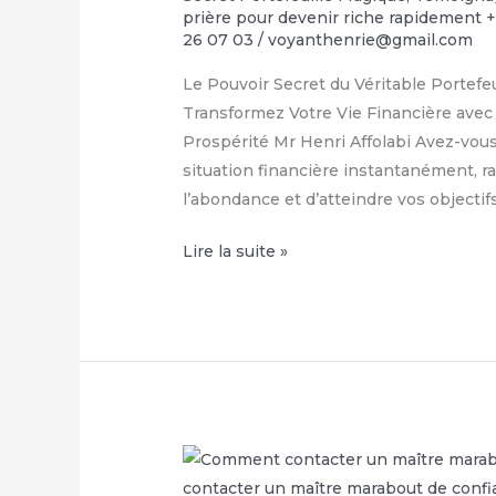
prière pour devenir riche rapidement 
26 07 03
/
voyanthenrie@gmail.com
Le Pouvoir Secret du Véritable Portef
Transformez Votre Vie Financière avec 
Prospérité Mr Henri Affolabi Avez-vou
situation financière instantanément, ram
l’abondance et d’atteindre vos objecti
Comment
Lire la suite »
avoir
le
vrai
portefeuille
magique
–
WhatsApp
: