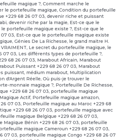
feuille magique ?
,
Comment marche le
r le portefeuille magique
,
Condition du portefeuille
ue +229 68 26 07 03
,
devenir riche et puissant
abi
,
devenir riche par la magie
,
Est-ce que le
 le portefeuille magique existe ?
,
Est-ce que le
6 07 03
,
Est-ce que le portefeuille magique existe
agique
,
Génies De La Richesse
,
le grand maitre H.
te VRAIMENT
,
Le secret du portefeuille magique
,
le
6 07 03
,
Les différents types de portefeuille ?
,
229 68 26 07 03
,
Marabout Africain
,
Marabout
rabout Puissant +229 68 26 07 03
,
Marabout
ès puissant
,
médium marabout
,
Multiplication
ion d'Argent Réelle
,
Où puis-je trouver le
porte-monnaie magique ?
,
Portefeuille De Richesse
,
ique +229 68 26 07 03
,
portefeuille magique
 Magique Actif
,
Portefeuille magique amazon
,
 26 07 03
,
Portefeuille magique au Maroc +229 68
tique +229 68 26 07 03
,
portefeuille magique avec
efeuille magique Belgique +229 68 26 07 03
,
le Magique Bénin +229 68 26 07 03
,
portefeuille
ortefeuille magique Cameroun +229 68 26 07 03
,
26 07 03
,
portefeuille magique Congo +229 68 26 07