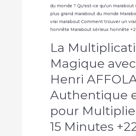
+229
68
26
07
03
La Multiplicat
Magique avec 
Henri AFFOLAB
Authentique e
pour Multipli
15 Minutes +2