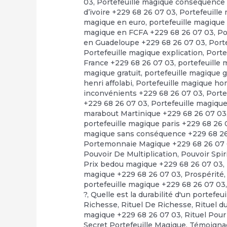
03
,
Portefeuille magique consequence
d’ivoire +229 68 26 07 03
,
Portefeuille
magique en euro
,
portefeuille magique
magique en FCFA +229 68 26 07 03
,
Po
en Guadeloupe +229 68 26 07 03
,
Port
Portefeuille magique explication
,
Porte
France +229 68 26 07 03
,
portefeuille
magique gratuit
,
portefeuille magique 
henri affolabi
,
Portefeuille magique h
inconvénients +229 68 26 07 03
,
Porte
+229 68 26 07 03
,
Portefeuille magiqu
marabout Martinique +229 68 26 07 03
portefeuille magique paris +229 68 26
magique sans conséquence +229 68 2
Portemonnaie Magique +229 68 26 07
Pouvoir De Multiplication
,
Pouvoir Spir
Prix bedou magique +229 68 26 07 03
,
magique +229 68 26 07 03
,
Prospérité
portefeuille magique +229 68 26 07 03
?
,
Quelle est la durabilité d'un portefeu
Richesse
,
Rituel De Richesse
,
Rituel d
magique +229 68 26 07 03
,
Rituel Pour
Secret Portefeuille Magique
,
Témoignag