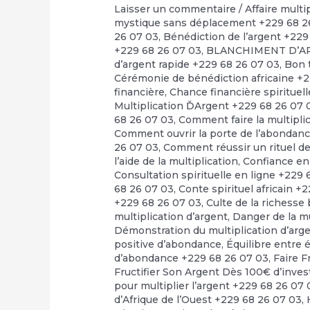
Laisser un commentaire
/
Affaire multi
mystique sans déplacement +229 68 2
26 07 03
,
Bénédiction de l’argent +229
+229 68 26 07 03
,
BLANCHIMENT D’A
d’argent rapide +229 68 26 07 03
,
Bon t
Cérémonie de bénédiction africaine +
financière
,
Chance financière spirituel
Multiplication ĎArgent +229 68 26 07 
68 26 07 03
,
Comment faire la multipli
Comment ouvrir la porte de l’abondan
26 07 03
,
Comment réussir un rituel de 
l’aide de la multiplication
,
Confiance en
Consultation spirituelle en ligne +229
68 26 07 03
,
Conte spirituel africain +
+229 68 26 07 03
,
Culte de la richesse
multiplication d’argent
,
Danger de la m
Démonstration du multiplication d’arg
positive d’abondance
,
Équilibre entre 
d’abondance +229 68 26 07 03
,
Faire F
Fructifier Son Argent Dès 100€ d’inve
pour multiplier l’argent +229 68 26 07 
d’Afrique de l’Ouest +229 68 26 07 03
,