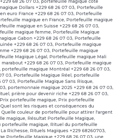
 +229 68 26 07 03
,
portefeuille magique côte
 magique Dollars +229 68 26 07 03
,
Portefeuille
 en euro France +229 68 26 07 03
,
Portefeuille
rtefeuille magique en France
,
Portefeuille magique
efeuille magique en Suisse +229 68 26 07 03
,
feuille magique femme
,
Portefeuille Magique
 magique Gabon +229 68 26 07 03
,
Portefeuille
guinée +229 68 26 07 03
,
Portefeuille magique
omme +229 68 26 07 03
,
Portefeuille magique
feuille Magique Légal
,
Portefeuille magique Mali
e marabout +229 68 26 07 03
,
Portefeuille magique
,
portefeuille magique Montréal +229 68 26 07 03
,
 07 03
,
Portefeuille Magique Réel
,
portefeuille
6 07 03
,
Portefeuille Magique Sans Risque
,
 03
,
portemonnaie magique 2025 +229 68 26 07 03
,
ituel
,
prière pour devenir riche +229 68 26 07 03
,
Prix portefeuille magique
,
Prix portefeuille
,
Quel sont les risques et conséquences du
,
Quelle couleur de portefeuille pour attirer l'argent
ille magique
,
Résultat Portefeuille Magique
,
u portefeuille magique
,
Rituel du portefeuille
 La Richesse
,
Rituels Magiques +229 68260703
,
e Portefeuille Magique +229 68 26 07 03
,
une