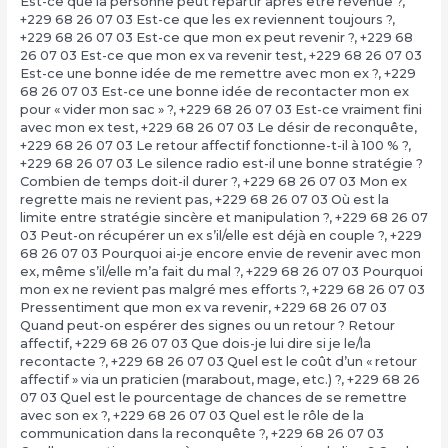
Est-ce que la personne peut repartir après être revenue ?
,
+229 68 26 07 03 Est-ce que les ex reviennent toujours ?
,
+229 68 26 07 03 Est-ce que mon ex peut revenir ?
,
+229 68
26 07 03 Est-ce que mon ex va revenir test
,
+229 68 26 07 03
Est-ce une bonne idée de me remettre avec mon ex ?
,
+229
68 26 07 03 Est-ce une bonne idée de recontacter mon ex
pour « vider mon sac » ?
,
+229 68 26 07 03 Est-ce vraiment fini
avec mon ex test
,
+229 68 26 07 03 Le désir de reconquête
,
+229 68 26 07 03 Le retour affectif fonctionne-t-il à 100 % ?
,
+229 68 26 07 03 Le silence radio est-il une bonne stratégie ?
Combien de temps doit-il durer ?
,
+229 68 26 07 03 Mon ex
regrette mais ne revient pas
,
+229 68 26 07 03 Où est la
limite entre stratégie sincère et manipulation ?
,
+229 68 26 07
03 Peut-on récupérer un ex s’il/elle est déjà en couple ?
,
+229
68 26 07 03 Pourquoi ai-je encore envie de revenir avec mon
ex, même s’il/elle m’a fait du mal ?
,
+229 68 26 07 03 Pourquoi
mon ex ne revient pas malgré mes efforts ?
,
+229 68 26 07 03
Pressentiment que mon ex va revenir
,
+229 68 26 07 03
Quand peut-on espérer des signes ou un retour ? Retour
affectif
,
+229 68 26 07 03 Que dois-je lui dire si je le/la
recontacte ?
,
+229 68 26 07 03 Quel est le coût d’un « retour
affectif » via un praticien (marabout, mage, etc.) ?
,
+229 68 26
07 03 Quel est le pourcentage de chances de se remettre
avec son ex ?
,
+229 68 26 07 03 Quel est le rôle de la
communication dans la reconquête ?
,
+229 68 26 07 03