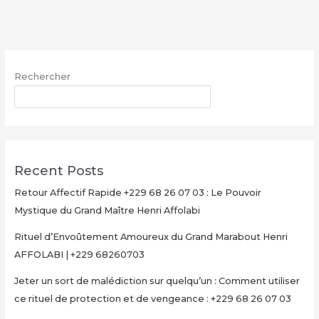
68
26
07
03
Rechercher
:
Le
RECHERCHER
Pouvoir
Mystique
du
Grand
Recent Posts
Maître
Henri
Retour Affectif Rapide +229 68 26 07 03 : Le Pouvoir
Affolabi
Mystique du Grand Maître Henri Affolabi
Rituel d’Envoûtement Amoureux du Grand Marabout Henri
AFFOLABI | +229 68260703
Jeter un sort de malédiction sur quelqu’un : Comment utiliser
ce rituel de protection et de vengeance : +229 68 26 07 03