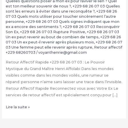
Quelles questions poser à mon ex pour raviver le lien ? Quel
est ton meilleur souvenir de nous ?
,
+229 68 26 07 03 Quelles
sont les erreurs à éviter dans une reconquête ?
,
+229 68 26
07 03 Quels mots utiliser pour toucher sincèrement l’autre
personne
,
+229 68 26 07 03 Quels signes indiquent que mon
ex a encore des sentiments ?
,
+229 68 26 07 03 Reconquérir
Son Ex
,
+229 68 26 07 03 Rupture Positive
,
+229 68 26 07 03
Un ex peut revenir au bout de combien de temps
,
+229 68 26
07 03 Un ex peut-il revenir après plusieurs mois
,
+229 68 26 07
03 Une femme peut elle revenir après rupture
,
Retour affectif
+229 68260703
/
voyanthenrie@gmail.com
Retour Affectif Rapide +229 68 26 07 03 : Le Pouvoir
Mystique du Grand Maître Henri Affolabi Dans les mondes
visibles comme dans les mondes voilés, une rumeur se
répand :personne n’aime sans laisser une trace dans l’invisible.
Retour Affectif Rapide Reconnectez vous avec Votre Ex Le
services de retour affectif est spécialement conçu pour […]
Retour
Lire la suite »
Affectif
Rapide
+229