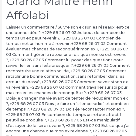
Grand Maître Henri
Affolabi
Laisser un commentaire
/
Suivre son ex sur les réseaux, est-ce
une bonne idée ?
,
+229 68 26 07 03 Au bout de combien de
temps un ex peut revenir ?
,
+229 68 26 07 03 Combien de
temps met un homme à revenir
,
+229 68 26 07 03 Comment
évaluer mes chances de reconquérir mon ex ?
,
+229 68 26 07
03 Comment gérer le retour une fois que mon ex est revenu
?
,
+229 68 26 07 03 Comment lui poser des questions pour
raviver le lien sans le/la brusquer ?
,
+229 68 26 07 03 Comment
reconstruire une relation solide
,
+229 68 26 07 03 Comment
rétablir une bonne communication, sans retomber dans les
erreurs du passé
,
+229 68 26 07 03 Comment savoir si son ex
va revenir ?
,
+229 68 26 07 03 Comment travailler sur soi pour
maximiser les chances de reconquête ?
,
+229 68 26 07 03
Dois-je changer ma vie avant de tenter de récupérer mon ex
?
,
+229 68 26 07 03 Dois-je faire un “silence radio” et combien
de temps ?
,
+229 68 26 07 03 Dois-je recontacter mon ex ?
,
+229 68 26 07 03 En combien de temps un retour affectif
peut-il se produire ?
,
+229 68 26 07 03 Est-ce manipulatif
d’essayer de le faire revenir ?
,
+229 68 26 07 03 Est-ce que j’ai
encore une chance que mon ex revienne ?
,
+229 68 26 07 03