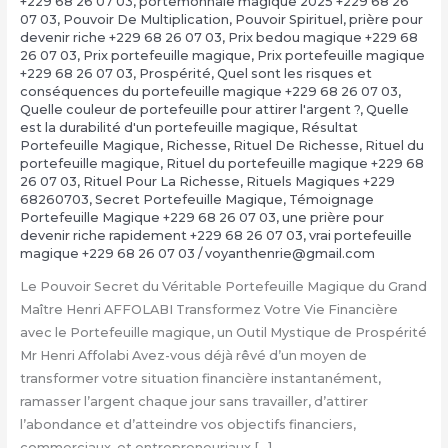
+229 68 26 07 03
,
portemonnaie magique 2025 +229 68 26
07 03
,
Pouvoir De Multiplication
,
Pouvoir Spirituel
,
prière pour
devenir riche +229 68 26 07 03
,
Prix bedou magique +229 68
26 07 03
,
Prix portefeuille magique
,
Prix portefeuille magique
+229 68 26 07 03
,
Prospérité
,
Quel sont les risques et
conséquences du portefeuille magique +229 68 26 07 03
,
Quelle couleur de portefeuille pour attirer l'argent ?
,
Quelle
est la durabilité d'un portefeuille magique
,
Résultat
Portefeuille Magique
,
Richesse
,
Rituel De Richesse
,
Rituel du
portefeuille magique
,
Rituel du portefeuille magique +229 68
26 07 03
,
Rituel Pour La Richesse
,
Rituels Magiques +229
68260703
,
Secret Portefeuille Magique
,
Témoignage
Portefeuille Magique +229 68 26 07 03
,
une prière pour
devenir riche rapidement +229 68 26 07 03
,
vrai portefeuille
magique +229 68 26 07 03
/
voyanthenrie@gmail.com
Le Pouvoir Secret du Véritable Portefeuille Magique du Grand
Maître Henri AFFOLABI Transformez Votre Vie Financière
avec le Portefeuille magique, un Outil Mystique de Prospérité
Mr Henri Affolabi Avez-vous déjà rêvé d’un moyen de
transformer votre situation financière instantanément,
ramasser l’argent chaque jour sans travailler, d’attirer
l’abondance et d’atteindre vos objectifs financiers,
commerciaux, et entrepreneuriaux […]