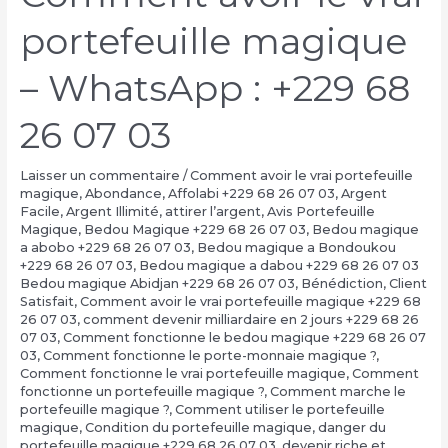
portefeuille magique
– WhatsApp : +229 68
26 07 03
Laisser un commentaire
/
Comment avoir le vrai portefeuille
magique
,
Abondance
,
Affolabi +229 68 26 07 03
,
Argent
Facile
,
Argent Illimité
,
attirer l’argent
,
Avis Portefeuille
Magique
,
Bedou Magique +229 68 26 07 03
,
Bedou magique
a abobo +229 68 26 07 03
,
Bedou magique a Bondoukou
+229 68 26 07 03
,
Bedou magique a dabou +229 68 26 07 03
Bedou magique Abidjan +229 68 26 07 03
,
Bénédiction
,
Client
Satisfait
,
Comment avoir le vrai portefeuille magique +229 68
26 07 03
,
comment devenir milliardaire en 2 jours +229 68 26
07 03
,
Comment fonctionne le bedou magique +229 68 26 07
03
,
Comment fonctionne le porte-monnaie magique ?
,
Comment fonctionne le vrai portefeuille magique
,
Comment
fonctionne un portefeuille magique ?
,
Comment marche le
portefeuille magique ?
,
Comment utiliser le portefeuille
magique
,
Condition du portefeuille magique
,
danger du
portefeuille magique +229 68 26 07 03
,
devenir riche et