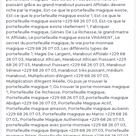
puissant grâce au grand marabout puissant Affolabi
,
devenir
riche par la magie
,
Est-ce que le portefeuille magique existe
,
Est-ce que le portefeuille magique existe ?
,
Est-ce que le
portefeuille magique existe +229 68 26 07 03
,
Est-ce que le
portefeuille magique existe réellement ?
,
Fabriquer
portefeuille magique
,
Génies De La Richesse
,
le grand maitre
H. Affolabi
,
Le portefeuille magique existe VRAIMENT
,
Le
secret du portefeuille magique
,
le vrai porte-monnaie
magique +229 68 26 07 03
,
Les différents types de
portefeuille ?
,
Magie De Largent
,
Marabout Affolabi +229 68
26 07 03
,
Marabout Africain
,
Marabout Africain Puissant +229
68 26 07 03
,
Marabout Puissant +229 68 26 07 03
,
Marabout
Sérieux +229 68 26 07 03
,
marabout très puissant
,
médium
marabout
,
Multiplication d'Argent +229 68 26 07 03
,
Multiplication d'Argent Réelle
,
Où puis-je trouver le
portefeuille magique ?
,
Où trouver le porte-monnaie magique
?
,
Portefeuille De Richesse
,
Portefeuille magique
,
Portefeuille magique +229 68 26 07 03
,
portefeuille magique
Abidjan +229 68 26 07 03
,
Portefeuille Magique Actif
,
Portefeuille magique amazon
,
Portefeuille magique au benin
+229 68 26 07 03
,
Portefeuille magique au Maroc +229 68 26
07 03,
,
Portefeuille Magique Authentique +229 68 26 07 03
,
portefeuille magique avec porte monnaie +229 68 26 07 03
,
Portefeuille magique Belgique +229 68 26 07 03
,
Portefeuille
magique Bénin
,
Portefeuille Magique Bénin +229 68 26 07 03
,