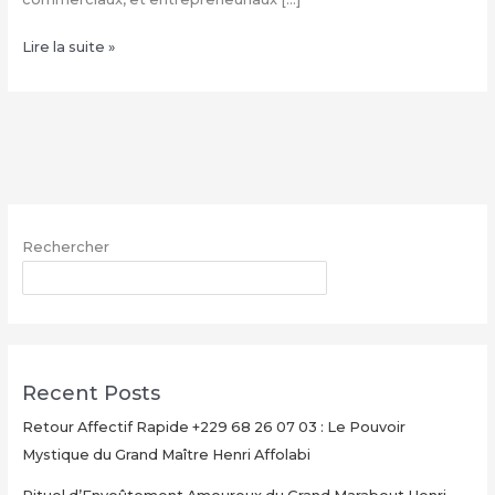
Comment
Lire la suite »
avoir
le
vrai
portefeuille
magique
–
WhatsApp
Rechercher
:
+229
RECHERCHER
68
26
07
03
Recent Posts
Retour Affectif Rapide +229 68 26 07 03 : Le Pouvoir
Mystique du Grand Maître Henri Affolabi