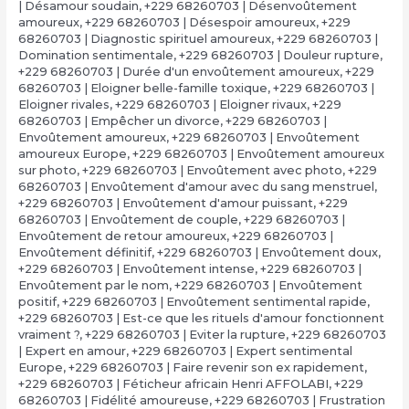
| Désamour soudain
,
+229 68260703 | Désenvoûtement
amoureux
,
+229 68260703 | Désespoir amoureux
,
+229
68260703 | Diagnostic spirituel amoureux
,
+229 68260703 |
Domination sentimentale
,
+229 68260703 | Douleur rupture
,
+229 68260703 | Durée d'un envoûtement amoureux
,
+229
68260703 | Eloigner belle-famille toxique
,
+229 68260703 |
Eloigner rivales
,
+229 68260703 | Eloigner rivaux
,
+229
68260703 | Empêcher un divorce
,
+229 68260703 |
Envoûtement amoureux
,
+229 68260703 | Envoûtement
amoureux Europe
,
+229 68260703 | Envoûtement amoureux
sur photo
,
+229 68260703 | Envoûtement avec photo
,
+229
68260703 | Envoûtement d'amour avec du sang menstruel
,
+229 68260703 | Envoûtement d'amour puissant
,
+229
68260703 | Envoûtement de couple
,
+229 68260703 |
Envoûtement de retour amoureux
,
+229 68260703 |
Envoûtement définitif
,
+229 68260703 | Envoûtement doux
,
+229 68260703 | Envoûtement intense
,
+229 68260703 |
Envoûtement par le nom
,
+229 68260703 | Envoûtement
positif
,
+229 68260703 | Envoûtement sentimental rapide
,
+229 68260703 | Est-ce que les rituels d'amour fonctionnent
vraiment ?
,
+229 68260703 | Eviter la rupture
,
+229 68260703
| Expert en amour
,
+229 68260703 | Expert sentimental
Europe
,
+229 68260703 | Faire revenir son ex rapidement
,
+229 68260703 | Féticheur africain Henri AFFOLABI
,
+229
68260703 | Fidélité amoureuse
,
+229 68260703 | Frustration