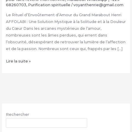
68260703
,
Purification spirituelle
/
voyanthenrie@gmail.com
Le Rituel d’Envoûtement d’Amour du Grand Marabout Henri
AFFOLABI : Une Solution Mystique à la Solitude et à la Douleur
du Cœur Dans les arcanes mystérieux de l’amour,
nombreuses sont les âmes perdues, qui errent dans
l’obscurité, désespérant de retrouver la lumière de l’affection
et de la passion. Nombreux sont ceux qui, frappés par les […]
Rituel
Lire la suite »
d’Envoûtement
Amoureux
du
Grand
Marabout
Henri
AFFOLABI
Rechercher
|
+229
RECHERCHER
68260703