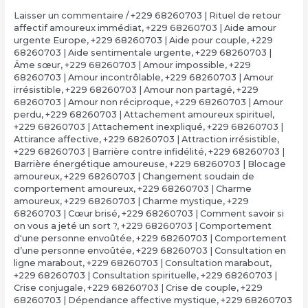
Laisser un commentaire
/
+229 68260703 | Rituel de retour
affectif amoureux immédiat
,
+229 68260703 | Aide amour
urgente Europe
,
+229 68260703 | Aide pour couple
,
+229
68260703 | Aide sentimentale urgente
,
+229 68260703 |
Âme sœur
,
+229 68260703 | Amour impossible
,
+229
68260703 | Amour incontrôlable
,
+229 68260703 | Amour
irrésistible
,
+229 68260703 | Amour non partagé
,
+229
68260703 | Amour non réciproque
,
+229 68260703 | Amour
perdu
,
+229 68260703 | Attachement amoureux spirituel
,
+229 68260703 | Attachement inexpliqué
,
+229 68260703 |
Attirance affective
,
+229 68260703 | Attraction irrésistible
,
+229 68260703 | Barrière contre infidélité
,
+229 68260703 |
Barrière énergétique amoureuse
,
+229 68260703 | Blocage
amoureux
,
+229 68260703 | Changement soudain de
comportement amoureux
,
+229 68260703 | Charme
amoureux
,
+229 68260703 | Charme mystique
,
+229
68260703 | Cœur brisé
,
+229 68260703 | Comment savoir si
on vous a jeté un sort ?
,
+229 68260703 | Comportement
d'une personne envoûtée
,
+229 68260703 | Comportement
d’une personne envoûtée
,
+229 68260703 | Consultation en
ligne marabout
,
+229 68260703 | Consultation marabout
,
+229 68260703 | Consultation spirituelle
,
+229 68260703 |
Crise conjugale
,
+229 68260703 | Crise de couple
,
+229
68260703 | Dépendance affective mystique
,
+229 68260703