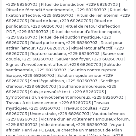
+229 68260703 | Rituel de bénédiction
,
+229 68260703 |
Rituel de fécondité sentimentale
,
+229 68260703 | Rituel de
fixation affective
,
+229 68260703 | Rituel de lien éternel
,
+229
68260703 | Rituel de lune
,
+229 68260703 | Rituel de
purification
,
+229 68260703 | Rituel de retour d'affection
PDF
,
+229 68260703 | Rituel de retour d'affection rapide
,
+229 68260703 | Rituel de séduction mystique
,
+229
68260703 | Rituel par le nom
,
+229 68260703 | Rituel pour
attirer l’amour
,
+229 68260703 | Rituel retour affectif
,
+229
68260703 | Rupture soudaine
,
+229 68260703 | Sauver son
couple
,
+229 68260703 | Sauver son foyer
,
+229 68260703 |
Signes d’envoûtement affectif
,
+229 68260703 | Solitude
sentimentale
,
+229 68260703 | Solution contre rupture
Europe
,
+229 68260703 | Solution rapide amour
,
+229
68260703 | Sortilège africain
,
+229 68260703 | Sortilège
d’amour
,
+229 68260703 | Souffrance amoureuse
,
+229
68260703 | Suis-je envoûté test
,
+229 68260703 |
Symptômes d’un envoûtement amoureux
,
+229 68260703 |
Travaux à distance amour
,
+229 68260703 | Travaux
mystiques
,
+229 68260703 | Travaux occultes
,
+229
68260703 | Union astrale
,
+229 68260703 | Vaudou béninois
,
+229 68260703 | Victime d'un envoûtement amoureux forum
,
+229 68260703 | Vide émotionnel
,
+229 68260703 | Voyant
africain Henri AFFOLABI
,
Je cherche un marabout de Milan
pour faire revenir mon homme
,
Marabout WhatsApp | +229