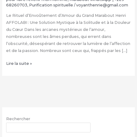
68260703
,
Purification spirituelle
/
voyanthenrie@gmail.com
Le Rituel d’Envoûtement d’Amour du Grand Marabout Henri
AFFOLABI : Une Solution Mystique à la Solitude et à la Douleur
du Cœur Dans les arcanes mystérieux de l’amour,
nombreuses sont les âmes perdues, qui errent dans
l’obscurité, désespérant de retrouver la lumière de l’affection
et de la passion. Nombreux sont ceux qui, frappés par les […]
Rituel
Lire la suite »
d’Envoûtement
Amoureux
du
Grand
Marabout
Henri
AFFOLABI
Rechercher
|
+229
RECHERCHER
68260703