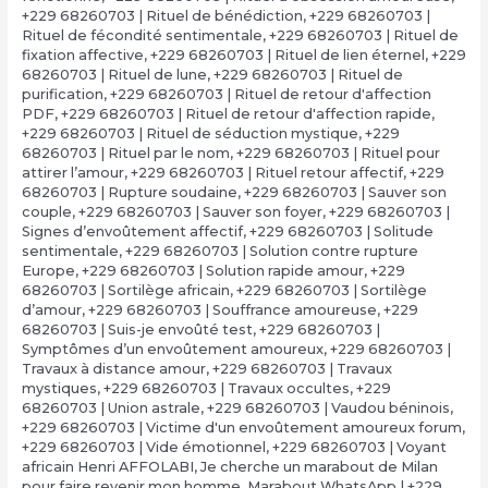
+229 68260703 | Rituel de bénédiction
,
+229 68260703 |
Rituel de fécondité sentimentale
,
+229 68260703 | Rituel de
fixation affective
,
+229 68260703 | Rituel de lien éternel
,
+229
68260703 | Rituel de lune
,
+229 68260703 | Rituel de
purification
,
+229 68260703 | Rituel de retour d'affection
PDF
,
+229 68260703 | Rituel de retour d'affection rapide
,
+229 68260703 | Rituel de séduction mystique
,
+229
68260703 | Rituel par le nom
,
+229 68260703 | Rituel pour
attirer l’amour
,
+229 68260703 | Rituel retour affectif
,
+229
68260703 | Rupture soudaine
,
+229 68260703 | Sauver son
couple
,
+229 68260703 | Sauver son foyer
,
+229 68260703 |
Signes d’envoûtement affectif
,
+229 68260703 | Solitude
sentimentale
,
+229 68260703 | Solution contre rupture
Europe
,
+229 68260703 | Solution rapide amour
,
+229
68260703 | Sortilège africain
,
+229 68260703 | Sortilège
d’amour
,
+229 68260703 | Souffrance amoureuse
,
+229
68260703 | Suis-je envoûté test
,
+229 68260703 |
Symptômes d’un envoûtement amoureux
,
+229 68260703 |
Travaux à distance amour
,
+229 68260703 | Travaux
mystiques
,
+229 68260703 | Travaux occultes
,
+229
68260703 | Union astrale
,
+229 68260703 | Vaudou béninois
,
+229 68260703 | Victime d'un envoûtement amoureux forum
,
+229 68260703 | Vide émotionnel
,
+229 68260703 | Voyant
africain Henri AFFOLABI
,
Je cherche un marabout de Milan
pour faire revenir mon homme
,
Marabout WhatsApp | +229