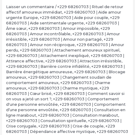
Laisser un commentaire
/
+229 68260703 | Rituel de retour
affectif amoureux immédiat
,
+229 68260703 | Aide amour
urgente Europe
,
+229 68260703 | Aide pour couple
,
+229
68260703 | Aide sentimentale urgente
,
+229 68260703 |
Âme sœur
,
+229 68260703 | Amour impossible
,
+229
68260703 | Amour incontrôlable
,
+229 68260703 | Amour
irrésistible
,
+229 68260703 | Amour non partagé
,
+229
68260703 | Amour non réciproque
,
+229 68260703 | Amour
perdu
,
+229 68260703 | Attachement amoureux spirituel
,
+229 68260703 | Attachement inexpliqué
,
+229 68260703 |
Attirance affective
,
+229 68260703 | Attraction irrésistible
,
+229 68260703 | Barrière contre infidélité
,
+229 68260703 |
Barrière énergétique amoureuse
,
+229 68260703 | Blocage
amoureux
,
+229 68260703 | Changement soudain de
comportement amoureux
,
+229 68260703 | Charme
amoureux
,
+229 68260703 | Charme mystique
,
+229
68260703 | Cœur brisé
,
+229 68260703 | Comment savoir si
on vous a jeté un sort ?
,
+229 68260703 | Comportement
d'une personne envoûtée
,
+229 68260703 | Comportement
d’une personne envoûtée
,
+229 68260703 | Consultation en
ligne marabout
,
+229 68260703 | Consultation marabout
,
+229 68260703 | Consultation spirituelle
,
+229 68260703 |
Crise conjugale
,
+229 68260703 | Crise de couple
,
+229
68260703 | Dépendance affective mystique
,
+229 68260703