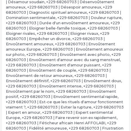
| Désamour soudain
,
+229 68260703 | Désenvoûtement
amoureux
,
+229 68260703 | Désespoir amoureux
,
+229
68260703 | Diagnostic spirituel amoureux
,
+229 68260703 |
Domination sentimentale
,
+229 68260703 | Douleur rupture
,
+229 68260703 | Durée d'un envoûtement amoureux
,
+229
68260703 | Eloigner belle-famille toxique
,
+229 68260703 |
Eloigner rivales
,
+229 68260703 | Eloigner rivaux
,
+229
68260703 | Empêcher un divorce
,
+229 68260703 |
Envoûtement amoureux
,
+229 68260703 | Envoûtement
amoureux Europe
,
+229 68260703 | Envoûtement amoureux
sur photo
,
+229 68260703 | Envoûtement avec photo
,
+229
68260703 | Envoûtement d'amour avec du sang menstruel
,
+229 68260703 | Envoûtement d'amour puissant
,
+229
68260703 | Envoûtement de couple
,
+229 68260703 |
Envoûtement de retour amoureux
,
+229 68260703 |
Envoûtement définitif
,
+229 68260703 | Envoûtement doux
,
+229 68260703 | Envoûtement intense
,
+229 68260703 |
Envoûtement par le nom
,
+229 68260703 | Envoûtement
positif
,
+229 68260703 | Envoûtement sentimental rapide
,
+229 68260703 | Est-ce que les rituels d'amour fonctionnent
vraiment ?
,
+229 68260703 | Eviter la rupture
,
+229 68260703
| Expert en amour
,
+229 68260703 | Expert sentimental
Europe
,
+229 68260703 | Faire revenir son ex rapidement
,
+229 68260703 | Féticheur africain Henri AFFOLABI
,
+229
68260703 | Fidélité amoureuse
,
+229 68260703 | Frustration