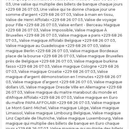
03
,
Une valise qui multiplie des billets de banque chaque jours
+229 68 26 07 03
,
Une valise qui te donne chaque jour une
somme d'argent +229 68 26 07 03
,
Valise à main en tissu
,
Valise de Henri Affolabi +229 68 26 07 03
,
Valise de voyage
pour Fille +229 68 26 07 03
,
Valise enfant - Berceau Magique
+229 68 26 07 03
,
Valise Impossible
,
Valise magique À
Bruxelles +229 68 26 07 03
,
Valise magique a paris +229 68 26
07 03,
,
Valise magique Affolabi Belgique +229 68 26 07 03
,
Valise magique au Guadeloupe +229 68 26 07 03
,
Valise
magique Berlin +229 68 26 07 03
,
Valise magique Bordeaux
place de la bourse +229 68 26 07 03
,
Valise magique Bruxelles
près de Belgique +229 68 26 07 03
,
Valise magique burkina
fasso +229 68 26 07 03
,
Valise magique Cologne +229 68 26
07 03
,
Valise magique Croatie +229 68 26 07 03
,
Valise
magique d'argent démonstration en 1 minutes +229 68 26 07
03
,
Valise magique d’argent +229 68 26 07 03
,
Valise magique
dollars US
,
Valise magique Dresde Ville en Allemagne +229 68
26 07 03
,
Valise magique du maitre marabout du monde et
d'Afrique Affolabi +229 68 26 07 03
,
Valise magique en Euro
du maître PAPA AFFOLABI +229 68 26 07 03
,
Valise magique
Le Mont-Saint-Michel
,
Valise magique Liège
,
Valise magique
Limassol
,
Valise magique Limbourg Belgique
,
Valise magique
Linz Capitale de l'Autriche
,
Valise magique Luxembourg
,
Valise
magique qui multiplie des billets de banque en Euro chaque
jours +229 68 26 07 03
,
Valise magique qui multiplie des billets