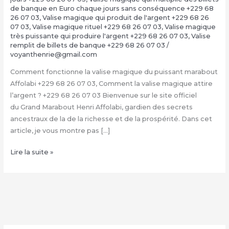
de banque en Euro chaque jours sans conséquence +229 68
26 07 03
,
Valise magique qui produit de l'argent +229 68 26
07 03
,
Valise magique rituel +229 68 26 07 03
,
Valise magique
très puissante qui produire l'argent +229 68 26 07 03
,
Valise
remplit de billets de banque +229 68 26 07 03
/
voyanthenrie@gmail.com
Comment fonctionne la valise magique du puissant marabout
Affolabi +229 68 26 07 03, Comment la valise magique attire
l’argent ? +229 68 26 07 03 Bienvenue sur le site officiel
du Grand Marabout Henri Affolabi, gardien des secrets
ancestraux de la de la richesse et de la prospérité. Dans cet
article, je vous montre pas […]
Condition
Lire la suite »
de
la
valise
magique
+229
68