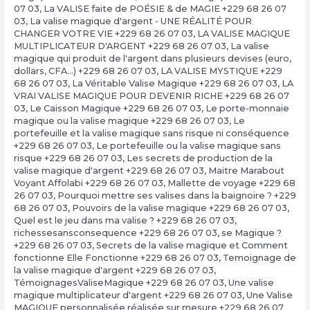
07 03
,
La VALISE faite de POÉSIE & de MAGIE +229 68 26 07
03
,
La valise magique d'argent - UNE RÉALITÉ POUR
CHANGER VOTRE VIE +229 68 26 07 03
,
LA VALISE MAGIQUE
MULTIPLICATEUR D'ARGENT +229 68 26 07 03
,
La valise
magique qui produit de l'argent dans plusieurs devises (euro,
dollars, CFA…) +229 68 26 07 03
,
LA VALISE MYSTIQUE +229
68 26 07 03
,
La Véritable Valise Magique +229 68 26 07 03
,
LA
VRAI VALISE MAGIQUE POUR DEVENIR RICHE +229 68 26 07
03
,
Le Caisson Magique +229 68 26 07 03
,
Le porte-monnaie
magique ou la valise magique +229 68 26 07 03
,
Le
portefeuille et la valise magique sans risque ni conséquence
+229 68 26 07 03
,
Le portefeuille ou la valise magique sans
risque +229 68 26 07 03
,
Les secrets de production de la
valise magique d'argent +229 68 26 07 03
,
Maitre Marabout
Voyant Affolabi +229 68 26 07 03
,
Mallette de voyage +229 68
26 07 03
,
Pourquoi mettre ses valises dans la baignoire ? +229
68 26 07 03
,
Pouvoirs de la valise magique +229 68 26 07 03
,
Quel est le jeu dans ma valise ? +229 68 26 07 03
,
richessesansconsequence +229 68 26 07 03
,
se Magique ?
+229 68 26 07 03
,
Secrets de la valise magique et Comment
fonctionne Elle Fonctionne +229 68 26 07 03
,
Temoignage de
la valise magique d'argent +229 68 26 07 03
,
TémoignagesValiseMagique +229 68 26 07 03
,
Une valise
magique multiplicateur d'argent +229 68 26 07 03
,
Une Valise
MAGIQUE personnalisée réalisée sur mesure +229 68 26 07