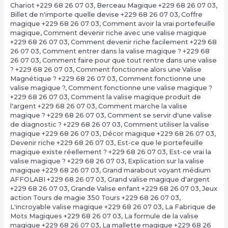
Chariot +229 68 26 07 03
,
Berceau Magique +229 68 26 07 03
,
Billet de n'importe quelle devise +229 68 26 07 03
,
Coffre
magique +229 68 26 07 03
,
Comment avoir la vrai portefeuille
magique
,
Comment devenir riche avec une valise magique
+229 68 26 07 03
,
Comment devenir riche facilement +229 68
26 07 03
,
Comment entrer dans la valise magique ? +229 68
26 07 03
,
Comment faire pour que tout rentre dans une valise
? +229 68 26 07 03
,
Comment fonctionne alors une Valise
Magnétique ? +229 68 26 07 03
,
Comment fonctionne une
valise magique ?
,
Comment fonctionne une valise magique ?
+229 68 26 07 03
,
Comment la valise magique produit de
l'argent +229 68 26 07 03
,
Comment marche la valise
magique ? +229 68 26 07 03
,
Comment se servir d'une valise
de diagnostic ? +229 68 26 07 03
,
Comment utiliser la valise
magique +229 68 26 07 03
,
Décor magique +229 68 26 07 03
,
Devenir riche +229 68 26 07 03
,
Est-ce que le portefeuille
magique existe réellement ? +229 68 26 07 03
,
Est-ce vrai la
valise magique ? +229 68 26 07 03
,
Explication sur la valise
magique +229 68 26 07 03
,
Grand marabout voyant médium
AFFOLABI +229 68 26 07 03
,
Grand valise magique d'argent
+229 68 26 07 03
,
Grande Valise enfant +229 68 26 07 03
,
Jeux
action Tours de magie 350 Tours +229 68 26 07 03
,
L'incroyable valise magique +229 68 26 07 03
,
La Fabrique de
Mots Magiques +229 68 26 07 03
,
La formule de la valise
magique +229 68 26 07 03
,
La mallette magique +229 68 26