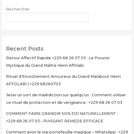
26
Rechercher
07
03,
RECHERCHER
Valise
magique
explication
Recent Posts
Retour Affectif Rapide +229 68 26 07 03 : Le Pouvoir
Mystique du Grand Maître Henri Affolabi
Rituel d’Envoûtement Amoureux du Grand Marabout Henri
AFFOLABI | +229 68260703
Jeter un sort de malédiction sur quelqu’un : Comment utiliser
ce rituel de protection et de vengeance : +229 68 26 07 03
COMMENT FAIRE GRANDIR SON ZIZI NATURELLEMENT :
+229 68 26 07 03 – PUISSANT REMEDE EFFICACE
Comment avoir le vrai portefeuille magique – WhatsApp : +229