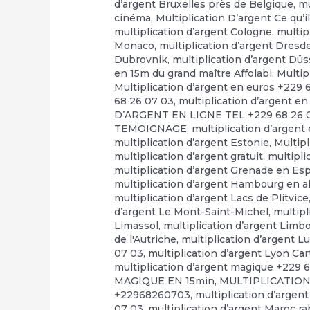
d’argent Bruxelles près de Belgique
,
mu
cinéma
,
Multiplication D’argent Ce qu’il
multiplication d’argent Cologne
,
multip
Monaco
,
multiplication d’argent Dresd
Dubrovnik
,
multiplication d’argent Düs
en 15m du grand maître Affolabi
,
Multip
Multiplication d’argent en euros +229 
68 26 07 03
,
multiplication d’argent en
D’ARGENT EN LIGNE TEL +229 68 26 
TEMOIGNAGE
,
multiplication d’argent
multiplication d’argent Estonie
,
Multip
multiplication d’argent gratuit
,
multipli
multiplication d’argent Grenade en E
multiplication d’argent Hambourg en 
multiplication d’argent Lacs de Plitvice
d’argent Le Mont-Saint-Michel
,
multipl
Limassol
,
multiplication d’argent Limb
de l'Autriche
,
multiplication d’argent 
07 03
,
multiplication d’argent Lyon Ca
multiplication d’argent magique +229 
MAGIQUE EN 15min
,
MULTIPLICATION
+22968260703
,
multiplication d’argen
07 03
,
multiplication d’argent Maroc r