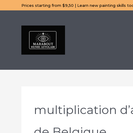
Aller
Prices starting from $9,50 | Learn new painting skills to
au
contenu
multiplication d
de Belgique