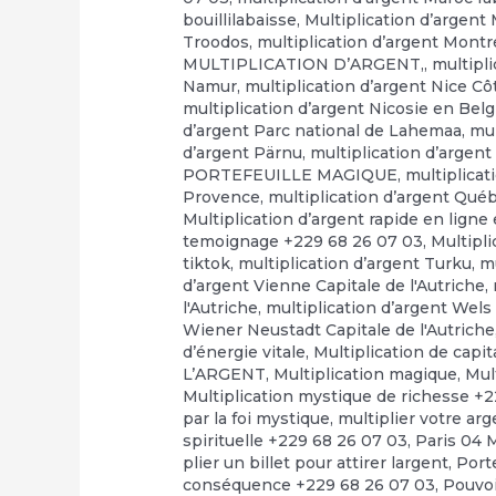
bouillilabaisse
,
Multiplication d’argent
Troodos
,
multiplication d’argent Montr
MULTIPLICATION D’ARGENT,
,
multipl
Namur
,
multiplication d’argent Nice Cô
multiplication d’argent Nicosie en Bel
d’argent Parc national de Lahemaa
,
mul
d’argent Pärnu
,
multiplication d’arge
PORTEFEUILLE MAGIQUE
,
multiplicat
Provence
,
multiplication d’argent Qué
Multiplication d’argent rapide en ligne e
temoignage +229 68 26 07 03
,
Multipli
tiktok
,
multiplication d’argent Turku
,
mu
d’argent Vienne Capitale de l'Autriche
,
l'Autriche
,
multiplication d’argent Wels 
Wiener Neustadt Capitale de l'Autriche
d’énergie vitale
,
Multiplication de capi
L’ARGENT
,
Multiplication magique
,
Mul
Multiplication mystique de richesse +
par la foi mystique
,
multiplier votre ar
spirituelle +229 68 26 07 03
,
Paris 04 
plier un billet pour attirer largent
,
Port
conséquence +229 68 26 07 03
,
Pouvo