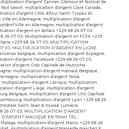
ltiplication d’argent Cannes Glamour et festival de
 faut savoir
,
multiplication d’argent Clare Canada
,
lication d’argent Côte d'Azur Saint-Tropez et
e Ville en Allemagne
,
multiplication d’argent
seldorf Ville en Allemagne
,
multiplication d’argent
lication d’argent en dollars +229 68 26 07 03
,
68 26 07 03
,
Multiplication d’argent en FCFA +229
 ligne +229 68 26 07 03
,
MULTIPLICATION
07 03
,
MULTIPLICATION D’ARGENT EN LIGNE
 enverse belgique
,
multiplication d’argent Espagne
,
lication d’argent Facebook +229 68 26 07 03
,
cation d’argent Graz Capitale de l'Autriche
,
spagne
,
multiplication d’argent Hainaut Belgique
,
allemagne
,
multiplication d’argent Ibiza
,
,
multiplication d’argent Larnaca
,
multiplication
ication d’argent Liège
,
multiplication d’argent
ourg Belgique
,
multiplication d’argent Linz Capitale
Luxembourg
,
multiplication d’argent Lyon +229 68 26
rthédrale Saint-Jean & musée Lumière
,
68 26 07 03
,
MULTIPLICATION D’ARGENT
 D’ARGENT MAGIQUE EN 15min TEL:
t Malaga
,
multiplication d’argent Maroc +229 68 26
abbat
,
multiplication d’argent Marseille marchéz &