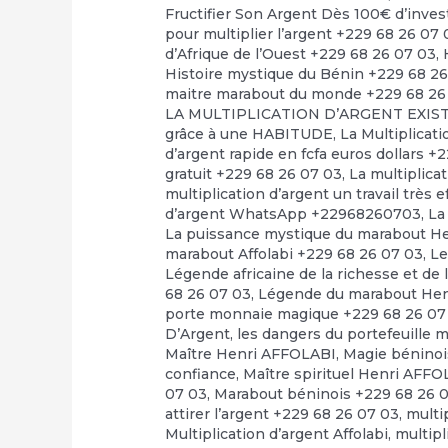
Fructifier Son Argent Dès 100€ d’inve
pour multiplier l’argent +229 68 26 07 
d’Afrique de l’Ouest +229 68 26 07 03
,
Histoire mystique du Bénin +229 68 2
maitre marabout du monde +229 68 26
LA MULTIPLICATION D’ARGENT EXI
grâce à une HABITUDE
,
La Multiplicat
d’argent rapide en fcfa euros dollars +
gratuit +229 68 26 07 03
,
La multiplica
multiplication d’argent un travail très 
d’argent WhatsApp +22968260703
,
La
La puissance mystique du marabout H
marabout Affolabi +229 68 26 07 03
,
Le
Légende africaine de la richesse et de 
68 26 07 03
,
Légende du marabout Hen
porte monnaie magique +229 68 26 07
D’Argent
,
les dangers du portefeuille 
Maître Henri AFFOLABI
,
Magie béninoi
confiance
,
Maître spirituel Henri AFF
07 03
,
Marabout béninois +229 68 26 
attirer l’argent +229 68 26 07 03
,
multi
Multiplication d’argent Affolabi
,
multipl