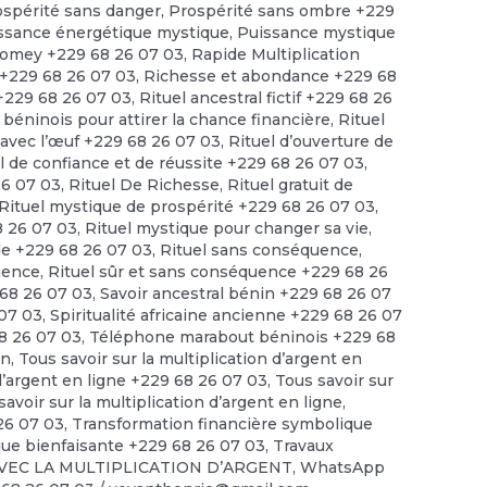
ospérité sans danger
,
Prospérité sans ombre +229
ssance énergétique mystique
,
Puissance mystique
omey +229 68 26 07 03
,
Rapide Multiplication
 +229 68 26 07 03
,
Richesse et abondance +229 68
 +229 68 26 07 03
,
Rituel ancestral fictif +229 68 26
 béninois pour attirer la chance financière
,
Rituel
t avec l’œuf +229 68 26 07 03
,
Rituel d’ouverture de
l de confiance et de réussite +229 68 26 07 03
,
26 07 03
,
Rituel De Richesse
,
Rituel gratuit de
Rituel mystique de prospérité +229 68 26 07 03
,
8 26 07 03
,
Rituel mystique pour changer sa vie
,
ide +229 68 26 07 03
,
Rituel sans conséquence
,
quence
,
Rituel sûr et sans conséquence +229 68 26
68 26 07 03
,
Savoir ancestral bénin +229 68 26 07
 07 03
,
Spiritualité africaine ancienne +229 68 26 07
68 26 07 03
,
Téléphone marabout béninois +229 68
en
,
Tous savoir sur la multiplication d’argent en
 d’argent en ligne +229 68 26 07 03
,
Tous savoir sur
savoir sur la multiplication d’argent en ligne
,
 26 07 03
,
Transformation financière symbolique
ue bienfaisante +229 68 26 07 03
,
Travaux
VEC LA MULTIPLICATION D’ARGENT
,
WhatsApp