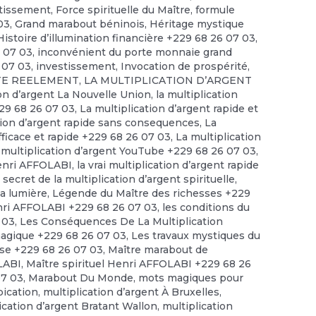
stissement
,
Force spirituelle du Maître
,
formule
03
,
Grand marabout béninois
,
Héritage mystique
Histoire d’illumination financière +229 68 26 07 03
,
6 07 03
,
inconvénient du porte monnaie grand
 07 03
,
investissement
,
Invocation de prospérité
,
STE REELEMENT
,
LA MULTIPLICATION D’ARGENT
ion d’argent La Nouvelle Union
,
la multiplication
229 68 26 07 03
,
La multiplication d’argent rapide et
tion d’argent rapide sans consequences
,
La
efficace et rapide +229 68 26 07 03
,
La multiplication
 multiplication d’argent YouTube +229 68 26 07 03
,
enri AFFOLABI
,
la vrai multiplication d’argent rapide
 secret de la multiplication d’argent spirituelle
,
la lumière
,
Légende du Maître des richesses +229
ri AFFOLABI +229 68 26 07 03
,
les conditions du
 03
,
Les Conséquences De La Multiplication
magique +229 68 26 07 03
,
Les travaux mystiques du
se +229 68 26 07 03
,
Maître marabout de
OLABI
,
Maître spirituel Henri AFFOLABI +229 68 26
07 03
,
Marabout Du Monde
,
mots magiques pour
pication
,
multiplication d’argent À Bruxelles
,
ication d’argent Bratant Wallon
,
multiplication