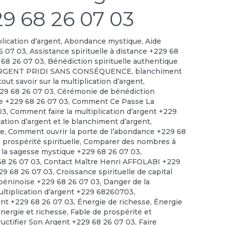
29 68 26 07 03
plication d’argent
,
Abondance mystique
,
Aide
6 07 03
,
Assistance spirituelle à distance +229 68
 68 26 07 03
,
Bénédiction spirituelle authentique
RGENT PRIDI SANS CONSÉQUENCE
,
blanchiment
out savoir sur la multiplication d’argent
,
229 68 26 07 03
,
Cérémonie de bénédiction
le +229 68 26 07 03
,
Comment Ce Passe La
03
,
Comment faire la multiplication d’argent +229
cation d’argent et le blanchiment d’argent
,
ce
,
Comment ouvrir la porte de l’abondance +229 68
prospérité spirituelle
,
Comparer des nombres à
 la sagesse mystique +229 68 26 07 03
,
 68 26 07 03
,
Contact Maître Henri AFFOLABI +229
229 68 26 07 03
,
Croissance spirituelle de capital
 béninoise +229 68 26 07 03
,
Danger de la
ultiplication d’argent +229 68260703
,
ent +229 68 26 07 03
,
Énergie de richesse
,
Énergie
énergie et richesse
,
Fable de prospérité et
ructifier Son Argent +229 68 26 07 03
,
Faire