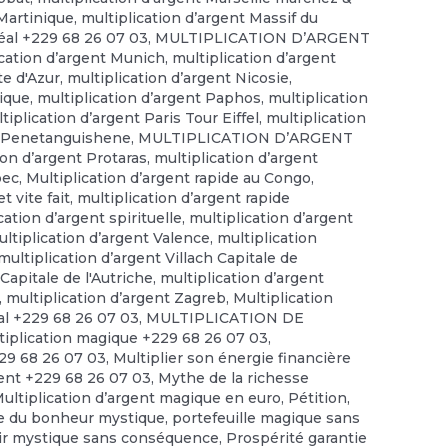
 Martinique
,
multiplication d’argent Massif du
éal +229 68 26 07 03
,
MULTIPLICATION D’ARGENT
ication d’argent Munich
,
multiplication d’argent
te d'Azur
,
multiplication d’argent Nicosie
,
gique
,
multiplication d’argent Paphos
,
multiplication
tiplication d’argent Paris Tour Eiffel
,
multiplication
nt Penetanguishene
,
MULTIPLICATION D’ARGENT
ion d’argent Protaras
,
multiplication d’argent
bec
,
Multiplication d’argent rapide au Congo
,
t vite fait
,
multiplication d’argent rapide
cation d’argent spirituelle
,
multiplication d’argent
ltiplication d’argent Valence
,
multiplication
multiplication d’argent Villach Capitale de
Capitale de l'Autriche
,
multiplication d’argent
,
multiplication d’argent Zagreb
,
Multiplication
tal +229 68 26 07 03
,
MULTIPLICATION DE
tiplication magique +229 68 26 07 03
,
229 68 26 07 03
,
Multiplier son énergie financière
gent +229 68 26 07 03
,
Mythe de la richesse
Multiplication d’argent magique en euro
,
Pétition
,
e du bonheur mystique
,
portefeuille magique sans
ir mystique sans conséquence
,
Prospérité garantie