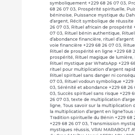
symboliquement +229 68 26 07 03
,
Pr
68 26 07 03
,
Prospérité spirituelle
,
Pui
béninoise
,
Puissance mystique du Dah
d’argent
,
Récit symbolique de réussite
26 07 03
,
Rituel africain de prospérité
07 03
,
Rituel bénin authentique
,
Rituel
d’abondance financière
,
rituel d’argen
voie financière +229 68 26 07 03
,
Ritue
Rituel de prospérité en ligne +229 68 
prospérité
,
Rituel magique de lumière
,
Rituel mystique par WhatsApp +229 6
rituel pour multiplication d’argent rap
Rituel spirituel sans danger ni consé
07 03
,
Rituel vodoun symbolique +229 
03
,
Sérénité et abondance +229 68 26
03
,
Succès spirituel sans risque +229 
26 07 03
,
texte de multiplication d’arg
ligne
,
Tous savoir sur la multiplication
la multiplication d’argent en ligneTous 
Tradition spirituelle du Bénin +229 68
+229 68 26 07 03
,
Transmission mystiq
mystiques réussis
,
VRAI MARABOUT A