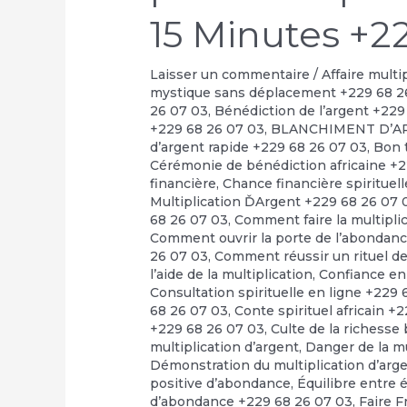
15 Minutes +2
Laisser un commentaire
/
Affaire multi
mystique sans déplacement +229 68 2
26 07 03
,
Bénédiction de l’argent +229
+229 68 26 07 03
,
BLANCHIMENT D’A
d’argent rapide +229 68 26 07 03
,
Bon t
Cérémonie de bénédiction africaine +
financière
,
Chance financière spirituel
Multiplication ĎArgent +229 68 26 07 
68 26 07 03
,
Comment faire la multipli
Comment ouvrir la porte de l’abondan
26 07 03
,
Comment réussir un rituel de 
l’aide de la multiplication
,
Confiance en
Consultation spirituelle en ligne +229
68 26 07 03
,
Conte spirituel africain +
+229 68 26 07 03
,
Culte de la richesse
multiplication d’argent
,
Danger de la m
Démonstration du multiplication d’arg
positive d’abondance
,
Équilibre entre 
d’abondance +229 68 26 07 03
,
Faire F