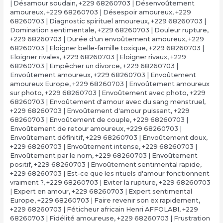
| Désamour soudain
,
+229 68260703 | Désenvoûtement
amoureux
,
+229 68260703 | Désespoir amoureux
,
+229
68260703 | Diagnostic spirituel amoureux
,
+229 68260703 |
Domination sentimentale
,
+229 68260703 | Douleur rupture
,
+229 68260703 | Durée d'un envoûtement amoureux
,
+229
68260703 | Eloigner belle-famille toxique
,
+229 68260703 |
Eloigner rivales
,
+229 68260703 | Eloigner rivaux
,
+229
68260703 | Empêcher un divorce
,
+229 68260703 |
Envoûtement amoureux
,
+229 68260703 | Envoûtement
amoureux Europe
,
+229 68260703 | Envoûtement amoureux
sur photo
,
+229 68260703 | Envoûtement avec photo
,
+229
68260703 | Envoûtement d'amour avec du sang menstruel
,
+229 68260703 | Envoûtement d'amour puissant
,
+229
68260703 | Envoûtement de couple
,
+229 68260703 |
Envoûtement de retour amoureux
,
+229 68260703 |
Envoûtement définitif
,
+229 68260703 | Envoûtement doux
,
+229 68260703 | Envoûtement intense
,
+229 68260703 |
Envoûtement par le nom
,
+229 68260703 | Envoûtement
positif
,
+229 68260703 | Envoûtement sentimental rapide
,
+229 68260703 | Est-ce que les rituels d'amour fonctionnent
vraiment ?
,
+229 68260703 | Eviter la rupture
,
+229 68260703
| Expert en amour
,
+229 68260703 | Expert sentimental
Europe
,
+229 68260703 | Faire revenir son ex rapidement
,
+229 68260703 | Féticheur africain Henri AFFOLABI
,
+229
68260703 | Fidélité amoureuse
,
+229 68260703 | Frustration