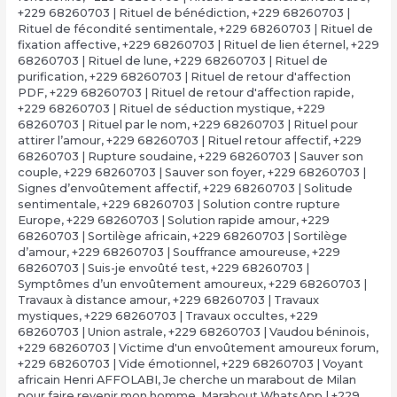
+229 68260703 | Rituel de bénédiction
,
+229 68260703 |
Rituel de fécondité sentimentale
,
+229 68260703 | Rituel de
fixation affective
,
+229 68260703 | Rituel de lien éternel
,
+229
68260703 | Rituel de lune
,
+229 68260703 | Rituel de
purification
,
+229 68260703 | Rituel de retour d'affection
PDF
,
+229 68260703 | Rituel de retour d'affection rapide
,
+229 68260703 | Rituel de séduction mystique
,
+229
68260703 | Rituel par le nom
,
+229 68260703 | Rituel pour
attirer l’amour
,
+229 68260703 | Rituel retour affectif
,
+229
68260703 | Rupture soudaine
,
+229 68260703 | Sauver son
couple
,
+229 68260703 | Sauver son foyer
,
+229 68260703 |
Signes d’envoûtement affectif
,
+229 68260703 | Solitude
sentimentale
,
+229 68260703 | Solution contre rupture
Europe
,
+229 68260703 | Solution rapide amour
,
+229
68260703 | Sortilège africain
,
+229 68260703 | Sortilège
d’amour
,
+229 68260703 | Souffrance amoureuse
,
+229
68260703 | Suis-je envoûté test
,
+229 68260703 |
Symptômes d’un envoûtement amoureux
,
+229 68260703 |
Travaux à distance amour
,
+229 68260703 | Travaux
mystiques
,
+229 68260703 | Travaux occultes
,
+229
68260703 | Union astrale
,
+229 68260703 | Vaudou béninois
,
+229 68260703 | Victime d'un envoûtement amoureux forum
,
+229 68260703 | Vide émotionnel
,
+229 68260703 | Voyant
africain Henri AFFOLABI
,
Je cherche un marabout de Milan
pour faire revenir mon homme
,
Marabout WhatsApp | +229