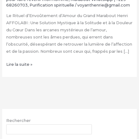
68260703
,
Purification spirituelle
/
voyanthenrie@gmail.com
Le Rituel d’Envoûtement d’Amour du Grand Marabout Henri
AFFOLABI : Une Solution Mystique à la Solitude et à la Douleur
du Cœur Dans les arcanes mystérieux de l’amour,
nombreuses sont les âmes perdues, qui errent dans
l’obscurité, désespérant de retrouver la lumière de l’affection
et de la passion. Nombreux sont ceux qui, frappés par les […]
Rituel
Lire la suite »
d’Envoûtement
Amoureux
du
Grand
Marabout
Henri
AFFOLABI
Rechercher
|
+229
RECHERCHER
68260703