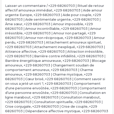
Laisser un commentaire
/
+229 68260703 | Rituel de retour
affectif amoureux immédiat
,
+229 68260703 | Aide amour
urgente Europe
,
+229 68260703 | Aide pour couple
,
+229
68260703 | Aide sentimentale urgente
,
+229 68260703 |
Âme sœur
,
+229 68260703 | Amour impossible
,
+229
68260703 | Amour incontrôlable
,
+229 68260703 | Amour
irrésistible
,
+229 68260703 | Amour non partagé
,
+229
68260703 | Amour non réciproque
,
+229 68260703 | Amour
perdu
,
+229 68260703 | Attachement amoureux spirituel
,
+229 68260703 | Attachement inexpliqué
,
+229 68260703 |
Attirance affective
,
+229 68260703 | Attraction irrésistible
,
+229 68260703 | Barrière contre infidélité
,
+229 68260703 |
Barrière énergétique amoureuse
,
+229 68260703 | Blocage
amoureux
,
+229 68260703 | Changement soudain de
comportement amoureux
,
+229 68260703 | Charme
amoureux
,
+229 68260703 | Charme mystique
,
+229
68260703 | Cœur brisé
,
+229 68260703 | Comment savoir si
on vous a jeté un sort ?
,
+229 68260703 | Comportement
d'une personne envoûtée
,
+229 68260703 | Comportement
d’une personne envoûtée
,
+229 68260703 | Consultation en
ligne marabout
,
+229 68260703 | Consultation marabout
,
+229 68260703 | Consultation spirituelle
,
+229 68260703 |
Crise conjugale
,
+229 68260703 | Crise de couple
,
+229
68260703 | Dépendance affective mystique
,
+229 68260703