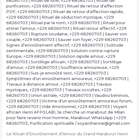
68260703 | Rituel de lune
,
+229 68260703 | Rituel de
purification
,
+229 68260703 | Rituel de retour d'affection
PDF
,
+229 68260703 | Rituel de retour d'affection rapide
,
+229 68260703 | Rituel de séduction mystique
,
+229
68260703 | Rituel par le nom
,
+229 68260703 | Rituel pour
attirer l’amour
,
+229 68260703 | Rituel retour affectif
,
+229
68260703 | Rupture soudaine
,
+229 68260703 | Sauver son
couple
,
+229 68260703 | Sauver son foyer
,
+229 68260703 |
Signes d’envoûtement affectif
,
+229 68260703 | Solitude
sentimentale
,
+229 68260703 | Solution contre rupture
Europe
,
+229 68260703 | Solution rapide amour
,
+229
68260703 | Sortilège africain
,
+229 68260703 | Sortilège
d’amour
,
+229 68260703 | Souffrance amoureuse
,
+229
68260703 | Suis-je envoûté test
,
+229 68260703 |
Symptômes d’un envoûtement amoureux
,
+229 68260703 |
Travaux à distance amour
,
+229 68260703 | Travaux
mystiques
,
+229 68260703 | Travaux occultes
,
+229
68260703 | Union astrale
,
+229 68260703 | Vaudou béninois
,
+229 68260703 | Victime d'un envoûtement amoureux forum
,
+229 68260703 | Vide émotionnel
,
+229 68260703 | Voyant
africain Henri AFFOLABI
,
Je cherche un marabout de Milan
pour faire revenir mon homme
,
Marabout WhatsApp | +229
68260703
,
Purification spirituelle
/
voyanthenrie@gmail.com
Le Rituel d’Envoûtement d’Amour du Grand Marabout Henri