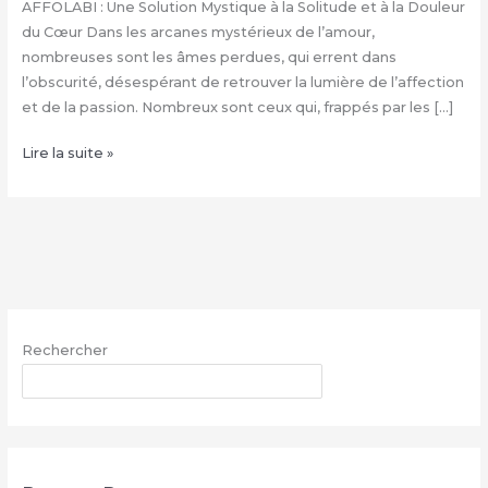
AFFOLABI : Une Solution Mystique à la Solitude et à la Douleur
du Cœur Dans les arcanes mystérieux de l’amour,
nombreuses sont les âmes perdues, qui errent dans
l’obscurité, désespérant de retrouver la lumière de l’affection
et de la passion. Nombreux sont ceux qui, frappés par les […]
Rituel
Lire la suite »
d’Envoûtement
Amoureux
du
Grand
Marabout
Henri
AFFOLABI
Rechercher
|
+229
RECHERCHER
68260703