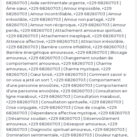
68260703 | Aide sentimentale urgente
,
+229 68260703 |
Âme sœur
,
+229 68260703 | Amour impossible
,
+229
68260703 | Amour incontrôlable
,
+229 68260703 | Amour
irrésistible
,
+229 68260703 | Amour non partagé
,
+229
68260703 | Amour non réciproque
,
+229 68260703 | Amour
perdu
,
+229 68260703 | Attachement amoureux spirituel
,
+229 68260703 | Attachement inexpliqué
,
+229 68260703 |
Attirance affective
,
+229 68260703 | Attraction irrésistible
,
+229 68260703 | Barrière contre infidélité
,
+229 68260703 |
Barrière énergétique amoureuse
,
+229 68260703 | Blocage
amoureux
,
+229 68260703 | Changement soudain de
comportement amoureux
,
+229 68260703 | Charme
amoureux
,
+229 68260703 | Charme mystique
,
+229
68260703 | Cœur brisé
,
+229 68260703 | Comment savoir si
on vous a jeté un sort ?
,
+229 68260703 | Comportement
d'une personne envoûtée
,
+229 68260703 | Comportement
d’une personne envoûtée
,
+229 68260703 | Consultation en
ligne marabout
,
+229 68260703 | Consultation marabout
,
+229 68260703 | Consultation spirituelle
,
+229 68260703 |
Crise conjugale
,
+229 68260703 | Crise de couple
,
+229
68260703 | Dépendance affective mystique
,
+229 68260703
| Désamour soudain
,
+229 68260703 | Désenvoûtement
amoureux
,
+229 68260703 | Désespoir amoureux
,
+229
68260703 | Diagnostic spirituel amoureux
,
+229 68260703 |
Domination sentimentale
,
+229 68260703 | Douleur rupture
,