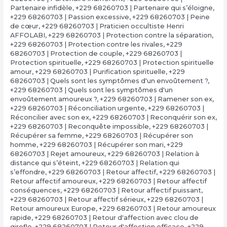
Partenaire infidèle
,
+229 68260703 | Partenaire qui s’éloigne
,
+229 68260703 | Passion excessive
,
+229 68260703 | Peine
de cœur
,
+229 68260703 | Praticien occultiste Henri
AFFOLABI
,
+229 68260703 | Protection contre la séparation
,
+229 68260703 | Protection contre les rivales
,
+229
68260703 | Protection de couple
,
+229 68260703 |
Protection spirituelle
,
+229 68260703 | Protection spirituelle
amour
,
+229 68260703 | Purification spirituelle
,
+229
68260703 | Quels sont les symptômes d'un envoûtement ?
,
+229 68260703 | Quels sont les symptômes d'un
envoûtement amoureux ?
,
+229 68260703 | Ramener son ex
,
+229 68260703 | Réconciliation urgente
,
+229 68260703 |
Réconcilier avec son ex
,
+229 68260703 | Reconquérir son ex
,
+229 68260703 | Reconquête impossible
,
+229 68260703 |
Récupérer sa femme
,
+229 68260703 | Récupérer son
homme
,
+229 68260703 | Récupérer son mari
,
+229
68260703 | Rejet amoureux
,
+229 68260703 | Relation à
distance qui s’éteint
,
+229 68260703 | Relation qui
s’effondre
,
+229 68260703 | Retour affectif
,
+229 68260703 |
Retour affectif amoureux
,
+229 68260703 | Retour affectif
conséquences
,
+229 68260703 | Retour affectif puissant
,
+229 68260703 | Retour affectif sérieux
,
+229 68260703 |
Retour amoureux Europe
,
+229 68260703 | Retour amoureux
rapide
,
+229 68260703 | Retour d'affection avec clou de
girofle
,
+229 68260703 | Retour d'affection efficace
,
+229