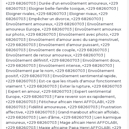
+229 68260703 | Durée d'un envoûtement amoureux
,
+229
68260703 | Eloigner belle-famille toxique
,
+229 68260703 |
Eloigner rivales
,
+229 68260703 | Eloigner rivaux
,
+229
68260703 | Empêcher un divorce
,
+229 68260703 |
Envoûtement amoureux
,
+229 68260703 | Envoûtement
amoureux Europe
,
+229 68260703 | Envoûtement amoureux
sur photo
,
+229 68260703 | Envoûtement avec photo
,
+229
68260703 | Envoûtement d'amour avec du sang menstruel
,
+229 68260703 | Envoûtement d'amour puissant
,
+229
68260703 | Envoûtement de couple
,
+229 68260703 |
Envoûtement de retour amoureux
,
+229 68260703 |
Envoûtement définitif
,
+229 68260703 | Envoûtement doux
,
+229 68260703 | Envoûtement intense
,
+229 68260703 |
Envoûtement par le nom
,
+229 68260703 | Envoûtement
positif
,
+229 68260703 | Envoûtement sentimental rapide
,
+229 68260703 | Est-ce que les rituels d'amour fonctionnent
vraiment ?
,
+229 68260703 | Eviter la rupture
,
+229 68260703
| Expert en amour
,
+229 68260703 | Expert sentimental
Europe
,
+229 68260703 | Faire revenir son ex rapidement
,
+229 68260703 | Féticheur africain Henri AFFOLABI
,
+229
68260703 | Fidélité amoureuse
,
+229 68260703 | Frustration
affective
,
+229 68260703 | Grand marabout africain affolabi
,
+229 68260703 | Lien d’âme
,
+229 68260703 | Lien karmique
amoureux
,
+229 68260703 | Mage africain Henri AFFOLABI
,
+229 68260703 | Magie africaine Papa Henri AFFOLABI
,
+229