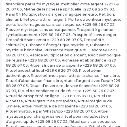
financière par la foi mystique
,
multiplier votre argent +229 68
26 07 03
,
Mythe de la richesse spirituelle +229 68 26 07 03
,
Paris 04 Multiplication d’argent magique en euro
,
Pétition
,
plier un billet pour attirer largent
,
Porte du bonheur mystique
,
portefeuille magique sans conséquence +229 68 26 07 03
,
Pouvoir mystique sans conséquence
,
Prospérité garantie
symboliquement +229 68 26 07 03
,
Prospérité sans danger
,
Prospérité sans ombre +229 68 26 07 03
,
Prospérité
spirituelle
,
Puissance énergétique mystique
,
Puissance
mystique béninoise
,
Puissance mystique du Dahomey +229
68 26 07 03
,
Rapide Multiplication d’argent
,
Récit symbolique
de réussite +229 68 26 07 03
,
Richesse et abondance +229
68 26 07 03
,
Rituel africain de prospérité +229 68 26 07 03
,
Rituel ancestral fictif +229 68 26 07 03
,
Rituel bénin
authentique
,
Rituel béninois pour attirer la chance financière
,
Rituel d’abondance financière
,
rituel d’argent avec l’œuf +229
68 26 07 03
,
Rituel d’ouverture de voie financière +229 68 26
07 03
,
Rituel de confiance et de réussite +229 68 26 07 03
,
Rituel de prospérité en ligne +229 68 26 07 03
,
Rituel De
Richesse
,
Rituel gratuit de prospérité
,
Rituel magique de
lumière
,
Rituel mystique de prospérité +229 68 26 07 03
,
Rituel mystique par WhatsApp +229 68 26 07 03
,
Rituel
mystique pour changer sa vie
,
rituel pour multiplication
d’argent rapide +229 68 26 07 03
,
Rituel sans conséquence
,
Rituel spirituel sans danger ni conséquence
,
Rituel sûr et sans