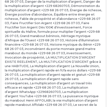
68 26 07 03
,
Danger de la multiplication d’argent
,
Danger de
la multiplication d’argent +229 68260703
,
Démonstration du
multiplication d’argent +229 68 26 07 03
,
Énergie de richesse
,
Énergie positive d’abondance
,
Équilibre entre énergie et
richesse
,
Fable de prospérité et d’abondance +229 68 26 07
03
,
Faire Fructifier Son Argent +229 68 26 07 03
,
Faire
Fructifier Son Argent Dès 100€ d’investissement
,
Force
spirituelle du Maître
,
formule pour multiplier l’argent +229 68
26 07 03
,
Grand marabout béninois
,
Héritage mystique
d’Afrique de l’Ouest +229 68 26 07 03
,
Histoire d’illumination
financière +229 68 26 07 03
,
Histoire mystique du Bénin +229
68 26 07 03
,
inconvénient du porte monnaie grand maitre
marabout du monde +229 68 26 07 03
,
investissement
,
Invocation de prospérité
,
LA MULTIPLICATION D’ARGENT
EXISTE REELEMENT
,
LA MULTIPLICATION D’ARGENT grâce à
une HABITUDE
,
La Multiplication d’argent La Nouvelle Union
,
la multiplication d’argent rapide en fcfa euros dollars +229 68
26 07 03
,
La multiplication d’argent rapide et gratuit +229 68
26 07 03
,
La multiplication d’argent rapide sans
consequences
,
La multiplication d’argent un travail très
efficace et rapide +229 68 26 07 03
,
La multiplication
d’argent WhatsApp +22968260703
,
La multiplication
d’argent YouTube +229 68 26 07 03
,
La puissance mystique
du marabout Henri AFFOLABI
,
la vrai multiplication d’argent
rapide marabout Affolabi +229 68 26 07 03
,
Le secret de la