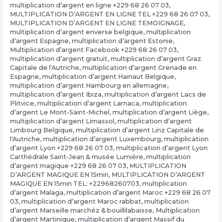
multiplication d’argent en ligne +229 68 26 07 03
,
MULTIPLICATION D’ARGENT EN LIGNE TEL +229 68 26 07 03
,
MULTIPLICATION D’ARGENT EN LIGNE TEMOIGNAGE
,
multiplication d’argent enverse belgique
,
multiplication
d’argent Espagne
,
multiplication d’argent Estonie
,
Multiplication d’argent Facebook +229 68 26 07 03
,
multiplication d’argent gratuit
,
multiplication d’argent Graz
Capitale de l'Autriche
,
multiplication d’argent Grenade en
Espagne
,
multiplication d’argent Hainaut Belgique
,
multiplication d’argent Hambourg en allemagne
,
multiplication d’argent Ibiza
,
multiplication d’argent Lacs de
Plitvice
,
multiplication d’argent Larnaca
,
multiplication
d’argent Le Mont-Saint-Michel
,
multiplication d’argent Liège
,
multiplication d’argent Limassol
,
multiplication d’argent
Limbourg Belgique
,
multiplication d’argent Linz Capitale de
l'Autriche
,
multiplication d’argent Luxembourg
,
multiplication
d’argent Lyon +229 68 26 07 03
,
multiplication d’argent Lyon
Carthédrale Saint-Jean & musée Lumière
,
multiplication
d’argent magique +229 68 26 07 03
,
MULTIPLICATION
D’ARGENT MAGIQUE EN 15min
,
MULTIPLICATION D’ARGENT
MAGIQUE EN 15min TEL: +22968260703
,
multiplication
d’argent Malaga
,
multiplication d’argent Maroc +229 68 26 07
03
,
multiplication d’argent Maroc rabbat
,
multiplication
d’argent Marseille marchéz & bouillilabaisse
,
Multiplication
d’argent Martinique
,
multiplication d’argent Massif du