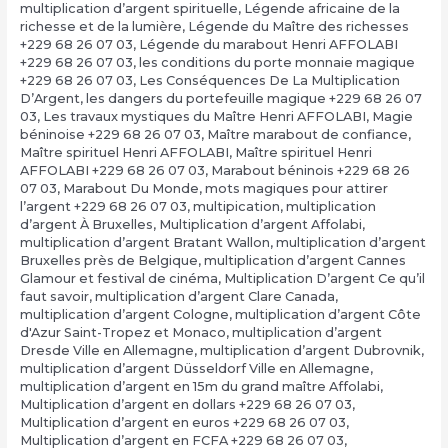
multiplication d’argent spirituelle
,
Légende africaine de la
richesse et de la lumière
,
Légende du Maître des richesses
+229 68 26 07 03
,
Légende du marabout Henri AFFOLABI
+229 68 26 07 03
,
les conditions du porte monnaie magique
+229 68 26 07 03
,
Les Conséquences De La Multiplication
D’Argent
,
les dangers du portefeuille magique +229 68 26 07
03
,
Les travaux mystiques du Maître Henri AFFOLABI
,
Magie
béninoise +229 68 26 07 03
,
Maître marabout de confiance
,
Maître spirituel Henri AFFOLABI
,
Maître spirituel Henri
AFFOLABI +229 68 26 07 03
,
Marabout béninois +229 68 26
07 03
,
Marabout Du Monde
,
mots magiques pour attirer
l’argent +229 68 26 07 03
,
multipication
,
multiplication
d’argent À Bruxelles
,
Multiplication d’argent Affolabi
,
multiplication d’argent Bratant Wallon
,
multiplication d’argent
Bruxelles près de Belgique
,
multiplication d’argent Cannes
Glamour et festival de cinéma
,
Multiplication D’argent Ce qu’il
faut savoir
,
multiplication d’argent Clare Canada
,
multiplication d’argent Cologne
,
multiplication d’argent Côte
d'Azur Saint-Tropez et Monaco
,
multiplication d’argent
Dresde Ville en Allemagne
,
multiplication d’argent Dubrovnik
,
multiplication d’argent Düsseldorf Ville en Allemagne
,
multiplication d’argent en 15m du grand maître Affolabi
,
Multiplication d’argent en dollars +229 68 26 07 03
,
Multiplication d’argent en euros +229 68 26 07 03
,
Multiplication d’argent en FCFA +229 68 26 07 03
,