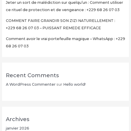
Jeter un sort de malédiction sur quelqu’un : Comment utiliser
en
ce rituel de protection et de vengeance : +229 68 26 07 03
15
Minutes
COMMENT FAIRE GRANDIR SON ZIZI NATURELLEMENT :
+229
+229 68 26 07 03 – PUISSANT REMEDE EFFICACE
68
Comment avoir le vrai portefeuille magique – WhatsApp : +229
26
68 26 07 03
07
03
Recent Comments
A WordPress Commenter
sur
Hello world!
Archives
janvier 2026