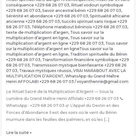
conséquence +229 68 26 07 03
,
Rituel vodoun symbolique
+229 68 26 07 03
,
Savoir ancestral bénin +229 68 26 07 03
,
Sérénité et abondance +229 68 26 07 03
,
Spiritualité africaine
ancienne +229 68 26 07 03
,
Succès spirituel sans risque +229
68 26 07 03
,
Téléphone marabout béninois +229 68 26 07 03
,
texte de multiplication d’argen
,
Tous savoir sur la
multiplication d’argent en ligne
,
Tous savoir sur la
multiplication d’argent en ligne +229 68 26 07 03
,
Tous savoir
sur la multiplication d’argent en ligneTous savoir sur la
multiplication d’argent en ligne
,
Tradition spirituelle du Bénin
+229 68 26 07 03
,
Transformation financière symbolique +229
68 26 07 03
,
Transmission mystique bienfaisante +229 68 26
07 03
,
Travaux mystiques réussis
,
VRAI MARABOUT AVEC LA
MULTIPLICATION D’ARGENT
,
WhatsApp du Grand Maître
Henri AFFOLABI +229 68 26 07 03
/
voyanthenrie@gmail.com
Le Rituel Sacré de la Multiplication d’Argent — Sous la
Lumière du Grand Maître Henri Affolabi +229 68 26 07 03 📞
WhatsApp : +229 68 26 07 03 🌿 L’Appel du Destin et des
Forces d’Abondance Il est des soirs où le vent du Bénin
murmure dans les feuilles des palmiers, et où les […]
La
Lire la suite »