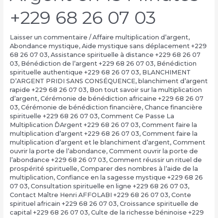
+229 68 26 07 03
Laisser un commentaire
/
Affaire multiplication d’argent
,
Abondance mystique
,
Aide mystique sans déplacement +229
68 26 07 03
,
Assistance spirituelle à distance +229 68 26 07
03
,
Bénédiction de l’argent +229 68 26 07 03
,
Bénédiction
spirituelle authentique +229 68 26 07 03
,
BLANCHIMENT
D’ARGENT PRIDI SANS CONSÉQUENCE
,
blanchiment d’argent
rapide +229 68 26 07 03
,
Bon tout savoir sur la multiplication
d’argent
,
Cérémonie de bénédiction africaine +229 68 26 07
03
,
Cérémonie de bénédiction financière
,
Chance financière
spirituelle +229 68 26 07 03
,
Comment Ce Passe La
Multiplication ĎArgent +229 68 26 07 03
,
Comment faire la
multiplication d’argent +229 68 26 07 03
,
Comment faire la
multiplication d’argent et le blanchiment d’argent
,
Comment
ouvrir la porte de l’abondance
,
Comment ouvrir la porte de
l’abondance +229 68 26 07 03
,
Comment réussir un rituel de
prospérité spirituelle
,
Comparer des nombres à l’aide de la
multiplication
,
Confiance en la sagesse mystique +229 68 26
07 03
,
Consultation spirituelle en ligne +229 68 26 07 03
,
Contact Maître Henri AFFOLABI +229 68 26 07 03
,
Conte
spirituel africain +229 68 26 07 03
,
Croissance spirituelle de
capital +229 68 26 07 03
,
Culte de la richesse béninoise +229