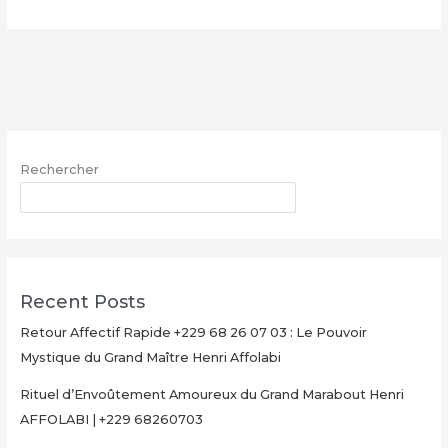
Multiplication
d’Argent
Magique
avec
le
Grand
Maître
Rechercher
Henri
AFFOLABI
RECHERCHER
–
Secret
Rituel
Authentique
Recent Posts
et
Ultra-
Retour Affectif Rapide +229 68 26 07 03 : Le Pouvoir
Rapide
Mystique du Grand Maître Henri Affolabi
pour
Rituel d’Envoûtement Amoureux du Grand Marabout Henri
Multiplier
AFFOLABI | +229 68260703
Votre
Argent