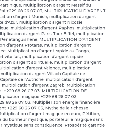
 Martinique
,
multiplication d’argent Massif du
éal +229 68 26 07 03
,
MULTIPLICATION D’ARGENT
ication d’argent Munich
,
multiplication d’argent
te d'Azur
,
multiplication d’argent Nicosie
,
gique
,
multiplication d’argent Paphos
,
multiplication
tiplication d’argent Paris Tour Eiffel
,
multiplication
nt Penetanguishene
,
MULTIPLICATION D’ARGENT
ion d’argent Protaras
,
multiplication d’argent
bec
,
Multiplication d’argent rapide au Congo
,
t vite fait
,
multiplication d’argent rapide
cation d’argent spirituelle
,
multiplication d’argent
ltiplication d’argent Valence
,
multiplication
multiplication d’argent Villach Capitale de
Capitale de l'Autriche
,
multiplication d’argent
,
multiplication d’argent Zagreb
,
Multiplication
tal +229 68 26 07 03
,
MULTIPLICATION DE
tiplication magique +229 68 26 07 03
,
229 68 26 07 03
,
Multiplier son énergie financière
gent +229 68 26 07 03
,
Mythe de la richesse
Multiplication d’argent magique en euro
,
Pétition
,
e du bonheur mystique
,
portefeuille magique sans
ir mystique sans conséquence
,
Prospérité garantie