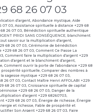
29 68 26 07 03
plication d’argent
,
Abondance mystique
,
Aide
6 07 03
,
Assistance spirituelle à distance +229 68
 68 26 07 03
,
Bénédiction spirituelle authentique
RGENT PRIDI SANS CONSÉQUENCE
,
blanchiment
out savoir sur la multiplication d’argent
,
229 68 26 07 03
,
Cérémonie de bénédiction
le +229 68 26 07 03
,
Comment Ce Passe La
03
,
Comment faire la multiplication d’argent +229
cation d’argent et le blanchiment d’argent
,
ce
,
Comment ouvrir la porte de l’abondance +229 68
prospérité spirituelle
,
Comparer des nombres à
 la sagesse mystique +229 68 26 07 03
,
 68 26 07 03
,
Contact Maître Henri AFFOLABI +229
229 68 26 07 03
,
Croissance spirituelle de capital
 béninoise +229 68 26 07 03
,
Danger de la
ultiplication d’argent +229 68260703
,
ent +229 68 26 07 03
,
Énergie de richesse
,
Énergie
énergie et richesse
,
Fable de prospérité et
ructifier Son Argent +229 68 26 07 03
,
Faire