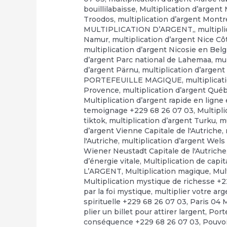
bouillilabaisse
,
Multiplication d’argent
Troodos
,
multiplication d’argent Montr
MULTIPLICATION D’ARGENT,
,
multipl
Namur
,
multiplication d’argent Nice Cô
multiplication d’argent Nicosie en Bel
d’argent Parc national de Lahemaa
,
mul
d’argent Pärnu
,
multiplication d’arge
PORTEFEUILLE MAGIQUE
,
multiplicat
Provence
,
multiplication d’argent Qué
Multiplication d’argent rapide en ligne e
temoignage +229 68 26 07 03
,
Multipli
tiktok
,
multiplication d’argent Turku
,
mu
d’argent Vienne Capitale de l'Autriche
,
l'Autriche
,
multiplication d’argent Wels 
Wiener Neustadt Capitale de l'Autriche
d’énergie vitale
,
Multiplication de capi
L’ARGENT
,
Multiplication magique
,
Mul
Multiplication mystique de richesse +
par la foi mystique
,
multiplier votre ar
spirituelle +229 68 26 07 03
,
Paris 04 
plier un billet pour attirer largent
,
Port
conséquence +229 68 26 07 03
,
Pouvo