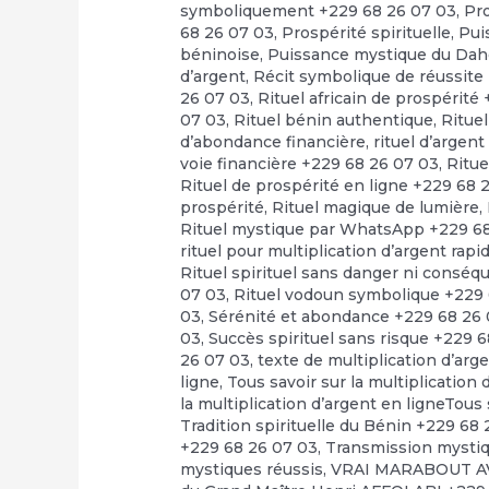
symboliquement +229 68 26 07 03
,
Pr
68 26 07 03
,
Prospérité spirituelle
,
Pui
béninoise
,
Puissance mystique du Dah
d’argent
,
Récit symbolique de réussite
26 07 03
,
Rituel africain de prospérité
07 03
,
Rituel bénin authentique
,
Rituel
d’abondance financière
,
rituel d’argen
voie financière +229 68 26 07 03
,
Ritue
Rituel de prospérité en ligne +229 68 
prospérité
,
Rituel magique de lumière
,
Rituel mystique par WhatsApp +229 6
rituel pour multiplication d’argent rap
Rituel spirituel sans danger ni consé
07 03
,
Rituel vodoun symbolique +229 
03
,
Sérénité et abondance +229 68 26
03
,
Succès spirituel sans risque +229 
26 07 03
,
texte de multiplication d’arg
ligne
,
Tous savoir sur la multiplication
la multiplication d’argent en ligneTous 
Tradition spirituelle du Bénin +229 68
+229 68 26 07 03
,
Transmission mystiq
mystiques réussis
,
VRAI MARABOUT A