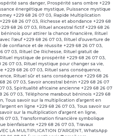
ospérité sans danger
,
Prospérité sans ombre +229
ssance énergétique mystique
,
Puissance mystique
omey +229 68 26 07 03
,
Rapide Multiplication
 +229 68 26 07 03
,
Richesse et abondance +229 68
 +229 68 26 07 03
,
Rituel ancestral fictif +229 68 26
 béninois pour attirer la chance financière
,
Rituel
t avec l’œuf +229 68 26 07 03
,
Rituel d’ouverture de
l de confiance et de réussite +229 68 26 07 03
,
26 07 03
,
Rituel De Richesse
,
Rituel gratuit de
Rituel mystique de prospérité +229 68 26 07 03
,
8 26 07 03
,
Rituel mystique pour changer sa vie
,
ide +229 68 26 07 03
,
Rituel sans conséquence
,
quence
,
Rituel sûr et sans conséquence +229 68 26
68 26 07 03
,
Savoir ancestral bénin +229 68 26 07
 07 03
,
Spiritualité africaine ancienne +229 68 26 07
68 26 07 03
,
Téléphone marabout béninois +229 68
en
,
Tous savoir sur la multiplication d’argent en
 d’argent en ligne +229 68 26 07 03
,
Tous savoir sur
savoir sur la multiplication d’argent en ligne
,
 26 07 03
,
Transformation financière symbolique
ue bienfaisante +229 68 26 07 03
,
Travaux
VEC LA MULTIPLICATION D’ARGENT
,
WhatsApp