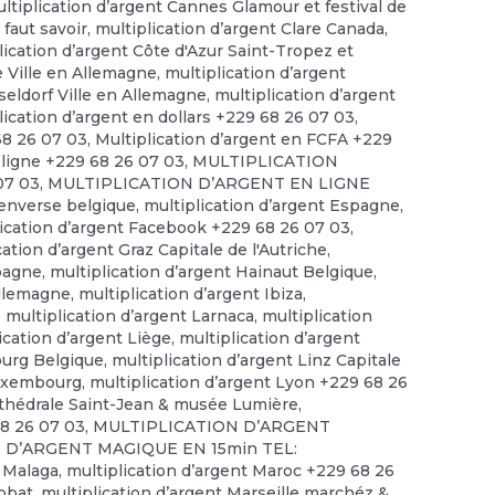
ltiplication d’argent Cannes Glamour et festival de
 faut savoir
,
multiplication d’argent Clare Canada
,
lication d’argent Côte d'Azur Saint-Tropez et
e Ville en Allemagne
,
multiplication d’argent
seldorf Ville en Allemagne
,
multiplication d’argent
lication d’argent en dollars +229 68 26 07 03
,
68 26 07 03
,
Multiplication d’argent en FCFA +229
 ligne +229 68 26 07 03
,
MULTIPLICATION
07 03
,
MULTIPLICATION D’ARGENT EN LIGNE
 enverse belgique
,
multiplication d’argent Espagne
,
lication d’argent Facebook +229 68 26 07 03
,
cation d’argent Graz Capitale de l'Autriche
,
spagne
,
multiplication d’argent Hainaut Belgique
,
allemagne
,
multiplication d’argent Ibiza
,
,
multiplication d’argent Larnaca
,
multiplication
ication d’argent Liège
,
multiplication d’argent
ourg Belgique
,
multiplication d’argent Linz Capitale
Luxembourg
,
multiplication d’argent Lyon +229 68 26
rthédrale Saint-Jean & musée Lumière
,
68 26 07 03
,
MULTIPLICATION D’ARGENT
 D’ARGENT MAGIQUE EN 15min TEL:
t Malaga
,
multiplication d’argent Maroc +229 68 26
abbat
,
multiplication d’argent Marseille marchéz &