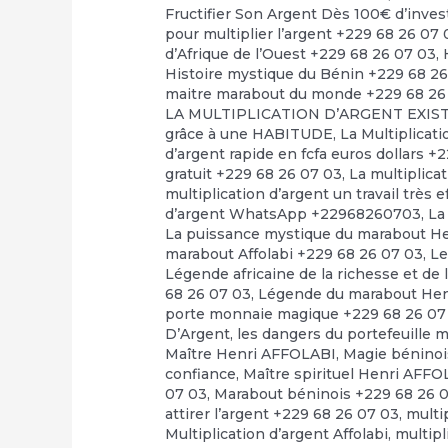
Fructifier Son Argent Dès 100€ d’inve
pour multiplier l’argent +229 68 26 07 
d’Afrique de l’Ouest +229 68 26 07 03
,
Histoire mystique du Bénin +229 68 2
maitre marabout du monde +229 68 26
LA MULTIPLICATION D’ARGENT EXI
grâce à une HABITUDE
,
La Multiplicat
d’argent rapide en fcfa euros dollars +
gratuit +229 68 26 07 03
,
La multiplica
multiplication d’argent un travail très 
d’argent WhatsApp +22968260703
,
La
La puissance mystique du marabout H
marabout Affolabi +229 68 26 07 03
,
Le
Légende africaine de la richesse et de 
68 26 07 03
,
Légende du marabout Hen
porte monnaie magique +229 68 26 07
D’Argent
,
les dangers du portefeuille 
Maître Henri AFFOLABI
,
Magie béninoi
confiance
,
Maître spirituel Henri AFF
07 03
,
Marabout béninois +229 68 26 
attirer l’argent +229 68 26 07 03
,
multi
Multiplication d’argent Affolabi
,
multipl