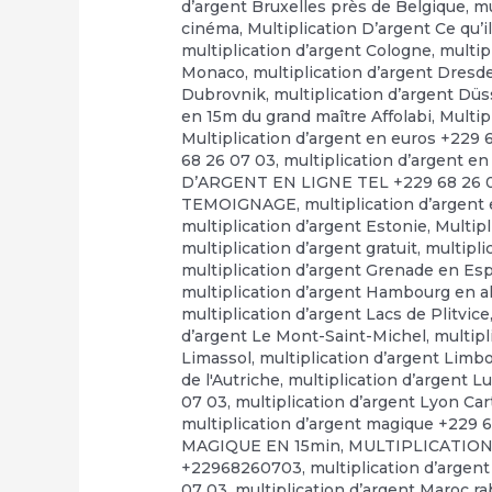
d’argent Bruxelles près de Belgique
,
mu
cinéma
,
Multiplication D’argent Ce qu’il
multiplication d’argent Cologne
,
multip
Monaco
,
multiplication d’argent Dresd
Dubrovnik
,
multiplication d’argent Düs
en 15m du grand maître Affolabi
,
Multip
Multiplication d’argent en euros +229 
68 26 07 03
,
multiplication d’argent en
D’ARGENT EN LIGNE TEL +229 68 26 
TEMOIGNAGE
,
multiplication d’argent
multiplication d’argent Estonie
,
Multip
multiplication d’argent gratuit
,
multipli
multiplication d’argent Grenade en E
multiplication d’argent Hambourg en 
multiplication d’argent Lacs de Plitvice
d’argent Le Mont-Saint-Michel
,
multipl
Limassol
,
multiplication d’argent Limb
de l'Autriche
,
multiplication d’argent 
07 03
,
multiplication d’argent Lyon Ca
multiplication d’argent magique +229 
MAGIQUE EN 15min
,
MULTIPLICATION
+22968260703
,
multiplication d’argen
07 03
,
multiplication d’argent Maroc r