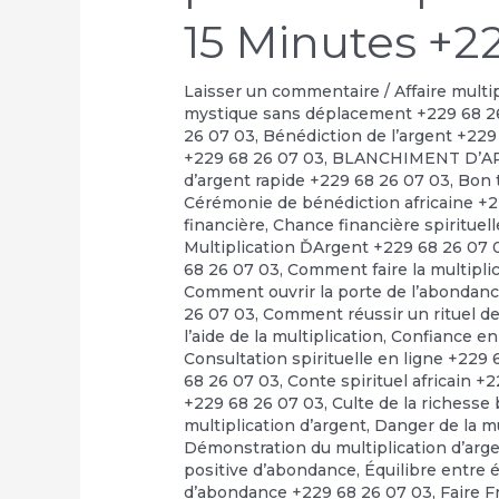
15 Minutes +2
Laisser un commentaire
/
Affaire multi
mystique sans déplacement +229 68 2
26 07 03
,
Bénédiction de l’argent +229
+229 68 26 07 03
,
BLANCHIMENT D’A
d’argent rapide +229 68 26 07 03
,
Bon t
Cérémonie de bénédiction africaine +
financière
,
Chance financière spirituel
Multiplication ĎArgent +229 68 26 07 
68 26 07 03
,
Comment faire la multipli
Comment ouvrir la porte de l’abondan
26 07 03
,
Comment réussir un rituel de 
l’aide de la multiplication
,
Confiance en
Consultation spirituelle en ligne +229
68 26 07 03
,
Conte spirituel africain +
+229 68 26 07 03
,
Culte de la richesse
multiplication d’argent
,
Danger de la m
Démonstration du multiplication d’arg
positive d’abondance
,
Équilibre entre 
d’abondance +229 68 26 07 03
,
Faire F