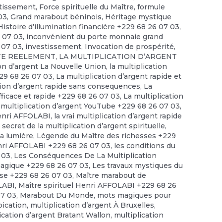
stissement
,
Force spirituelle du Maître
,
formule
03
,
Grand marabout béninois
,
Héritage mystique
Histoire d’illumination financière +229 68 26 07 03
,
6 07 03
,
inconvénient du porte monnaie grand
 07 03
,
investissement
,
Invocation de prospérité
,
STE REELEMENT
,
LA MULTIPLICATION D’ARGENT
ion d’argent La Nouvelle Union
,
la multiplication
229 68 26 07 03
,
La multiplication d’argent rapide et
tion d’argent rapide sans consequences
,
La
efficace et rapide +229 68 26 07 03
,
La multiplication
 multiplication d’argent YouTube +229 68 26 07 03
,
enri AFFOLABI
,
la vrai multiplication d’argent rapide
 secret de la multiplication d’argent spirituelle
,
la lumière
,
Légende du Maître des richesses +229
ri AFFOLABI +229 68 26 07 03
,
les conditions du
 03
,
Les Conséquences De La Multiplication
magique +229 68 26 07 03
,
Les travaux mystiques du
se +229 68 26 07 03
,
Maître marabout de
OLABI
,
Maître spirituel Henri AFFOLABI +229 68 26
07 03
,
Marabout Du Monde
,
mots magiques pour
pication
,
multiplication d’argent À Bruxelles
,
ication d’argent Bratant Wallon
,
multiplication