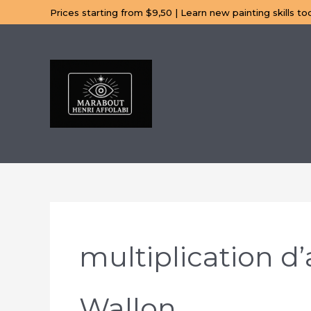
Aller
Prices starting from $9,50 | Learn new painting skills to
au
contenu
multiplication d
Wallon