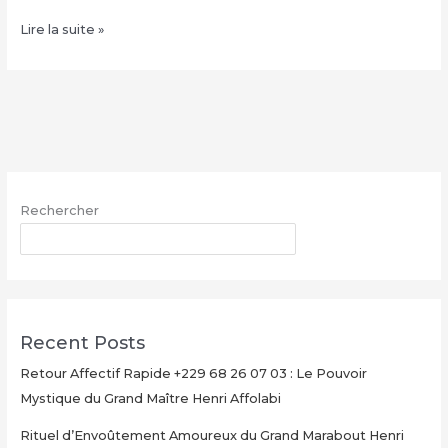
Condition
Lire la suite »
de
la
valise
magique
+229
68
26
Rechercher
07
03,
RECHERCHER
Valise
magique
explication
Recent Posts
Retour Affectif Rapide +229 68 26 07 03 : Le Pouvoir
Mystique du Grand Maître Henri Affolabi
Rituel d’Envoûtement Amoureux du Grand Marabout Henri