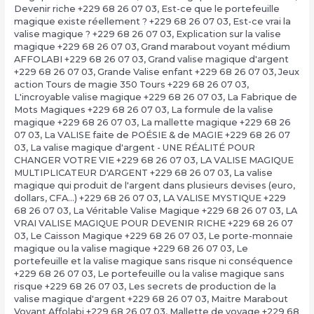
Devenir riche +229 68 26 07 03
,
Est-ce que le portefeuille
magique existe réellement ? +229 68 26 07 03
,
Est-ce vrai la
valise magique ? +229 68 26 07 03
,
Explication sur la valise
magique +229 68 26 07 03
,
Grand marabout voyant médium
AFFOLABI +229 68 26 07 03
,
Grand valise magique d'argent
+229 68 26 07 03
,
Grande Valise enfant +229 68 26 07 03
,
Jeux
action Tours de magie 350 Tours +229 68 26 07 03
,
L'incroyable valise magique +229 68 26 07 03
,
La Fabrique de
Mots Magiques +229 68 26 07 03
,
La formule de la valise
magique +229 68 26 07 03
,
La mallette magique +229 68 26
07 03
,
La VALISE faite de POÉSIE & de MAGIE +229 68 26 07
03
,
La valise magique d'argent - UNE RÉALITÉ POUR
CHANGER VOTRE VIE +229 68 26 07 03
,
LA VALISE MAGIQUE
MULTIPLICATEUR D'ARGENT +229 68 26 07 03
,
La valise
magique qui produit de l'argent dans plusieurs devises (euro,
dollars, CFA…) +229 68 26 07 03
,
LA VALISE MYSTIQUE +229
68 26 07 03
,
La Véritable Valise Magique +229 68 26 07 03
,
LA
VRAI VALISE MAGIQUE POUR DEVENIR RICHE +229 68 26 07
03
,
Le Caisson Magique +229 68 26 07 03
,
Le porte-monnaie
magique ou la valise magique +229 68 26 07 03
,
Le
portefeuille et la valise magique sans risque ni conséquence
+229 68 26 07 03
,
Le portefeuille ou la valise magique sans
risque +229 68 26 07 03
,
Les secrets de production de la
valise magique d'argent +229 68 26 07 03
,
Maitre Marabout
Voyant Affolabi +229 68 26 07 03
,
Mallette de voyage +229 68