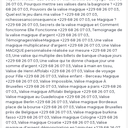
26 07 03
,
Pourquoi mettre ses valises dans la baignoire ? +229
68 26 07 03
,
Pouvoirs de la valise magique +229 68 26 07 03
,
Quel est le jeu dans ma valise ? +229 68 26 07 03
,
richessesansconsequence +229 68 26 07 03
,
se Magique ?
+229 68 26 07 03
,
Secrets de la valise magique et Comment
fonctionne Elle Fonctionne +229 68 26 07 03
,
Temoignage de
la valise magique d'argent +229 68 26 07 03
,
TémoignagesValiseMagique +229 68 26 07 03
,
Une valise
magique multiplicateur d'argent +229 68 26 07 03
,
Une Valise
MAGIQUE personnalisée réalisée sur mesure +229 68 26 07
03
,
Une valise qui multiplie des billets de banque chaque jours
+229 68 26 07 03
,
Une valise qui te donne chaque jour une
somme d'argent +229 68 26 07 03
,
Valise à main en tissu
,
Valise de Henri Affolabi +229 68 26 07 03
,
Valise de voyage
pour Fille +229 68 26 07 03
,
Valise enfant - Berceau Magique
+229 68 26 07 03
,
Valise Impossible
,
Valise magique À
Bruxelles +229 68 26 07 03
,
Valise magique a paris +229 68 26
07 03,
,
Valise magique Affolabi Belgique +229 68 26 07 03
,
Valise magique au Guadeloupe +229 68 26 07 03
,
Valise
magique Berlin +229 68 26 07 03
,
Valise magique Bordeaux
place de la bourse +229 68 26 07 03
,
Valise magique Bruxelles
près de Belgique +229 68 26 07 03
,
Valise magique burkina
fasso +229 68 26 07 03
,
Valise magique Cologne +229 68 26
07 03
,
Valise magique Croatie +229 68 26 07 03
,
Valise
magique d'argent démonstration en 1 minutes +229 68 26 07