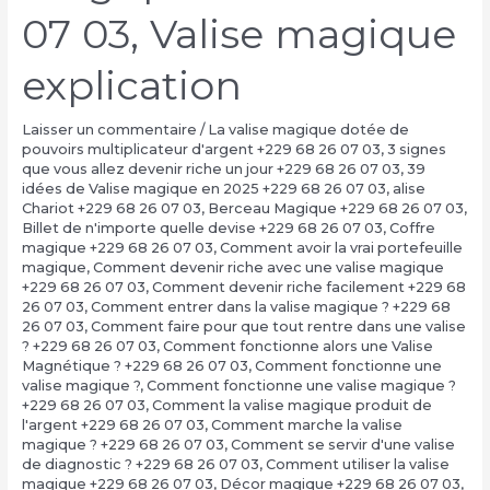
07 03, Valise magique
explication
Laisser un commentaire
/
La valise magique dotée de
pouvoirs multiplicateur d'argent +229 68 26 07 03
,
3 signes
que vous allez devenir riche un jour +229 68 26 07 03
,
39
idées de Valise magique en 2025 +229 68 26 07 03
,
alise
Chariot +229 68 26 07 03
,
Berceau Magique +229 68 26 07 03
,
Billet de n'importe quelle devise +229 68 26 07 03
,
Coffre
magique +229 68 26 07 03
,
Comment avoir la vrai portefeuille
magique
,
Comment devenir riche avec une valise magique
+229 68 26 07 03
,
Comment devenir riche facilement +229 68
26 07 03
,
Comment entrer dans la valise magique ? +229 68
26 07 03
,
Comment faire pour que tout rentre dans une valise
? +229 68 26 07 03
,
Comment fonctionne alors une Valise
Magnétique ? +229 68 26 07 03
,
Comment fonctionne une
valise magique ?
,
Comment fonctionne une valise magique ?
+229 68 26 07 03
,
Comment la valise magique produit de
l'argent +229 68 26 07 03
,
Comment marche la valise
magique ? +229 68 26 07 03
,
Comment se servir d'une valise
de diagnostic ? +229 68 26 07 03
,
Comment utiliser la valise
magique +229 68 26 07 03
,
Décor magique +229 68 26 07 03
,