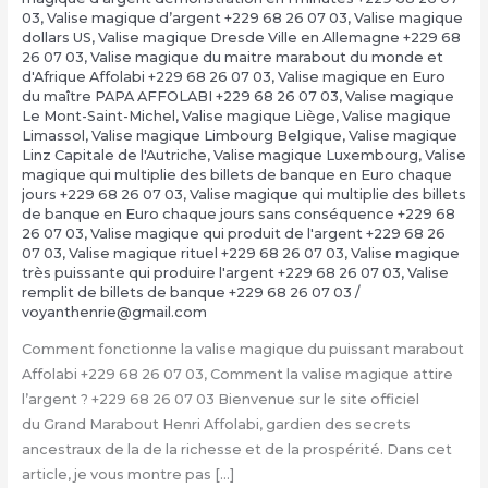
03
,
Valise magique d’argent +229 68 26 07 03
,
Valise magique
dollars US
,
Valise magique Dresde Ville en Allemagne +229 68
26 07 03
,
Valise magique du maitre marabout du monde et
d'Afrique Affolabi +229 68 26 07 03
,
Valise magique en Euro
du maître PAPA AFFOLABI +229 68 26 07 03
,
Valise magique
Le Mont-Saint-Michel
,
Valise magique Liège
,
Valise magique
Limassol
,
Valise magique Limbourg Belgique
,
Valise magique
Linz Capitale de l'Autriche
,
Valise magique Luxembourg
,
Valise
magique qui multiplie des billets de banque en Euro chaque
jours +229 68 26 07 03
,
Valise magique qui multiplie des billets
de banque en Euro chaque jours sans conséquence +229 68
26 07 03
,
Valise magique qui produit de l'argent +229 68 26
07 03
,
Valise magique rituel +229 68 26 07 03
,
Valise magique
très puissante qui produire l'argent +229 68 26 07 03
,
Valise
remplit de billets de banque +229 68 26 07 03
/
voyanthenrie@gmail.com
Comment fonctionne la valise magique du puissant marabout
Affolabi +229 68 26 07 03, Comment la valise magique attire
l’argent ? +229 68 26 07 03 Bienvenue sur le site officiel
du Grand Marabout Henri Affolabi, gardien des secrets
ancestraux de la de la richesse et de la prospérité. Dans cet
article, je vous montre pas […]