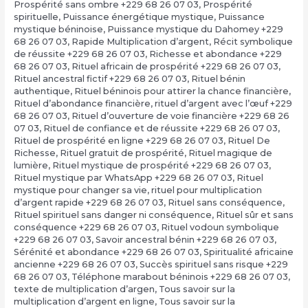
Prospérité sans ombre +229 68 26 07 03
,
Prospérité
spirituelle
,
Puissance énergétique mystique
,
Puissance
mystique béninoise
,
Puissance mystique du Dahomey +229
68 26 07 03
,
Rapide Multiplication d’argent
,
Récit symbolique
de réussite +229 68 26 07 03
,
Richesse et abondance +229
68 26 07 03
,
Rituel africain de prospérité +229 68 26 07 03
,
Rituel ancestral fictif +229 68 26 07 03
,
Rituel bénin
authentique
,
Rituel béninois pour attirer la chance financière
,
Rituel d’abondance financière
,
rituel d’argent avec l’œuf +229
68 26 07 03
,
Rituel d’ouverture de voie financière +229 68 26
07 03
,
Rituel de confiance et de réussite +229 68 26 07 03
,
Rituel de prospérité en ligne +229 68 26 07 03
,
Rituel De
Richesse
,
Rituel gratuit de prospérité
,
Rituel magique de
lumière
,
Rituel mystique de prospérité +229 68 26 07 03
,
Rituel mystique par WhatsApp +229 68 26 07 03
,
Rituel
mystique pour changer sa vie
,
rituel pour multiplication
d’argent rapide +229 68 26 07 03
,
Rituel sans conséquence
,
Rituel spirituel sans danger ni conséquence
,
Rituel sûr et sans
conséquence +229 68 26 07 03
,
Rituel vodoun symbolique
+229 68 26 07 03
,
Savoir ancestral bénin +229 68 26 07 03
,
Sérénité et abondance +229 68 26 07 03
,
Spiritualité africaine
ancienne +229 68 26 07 03
,
Succès spirituel sans risque +229
68 26 07 03
,
Téléphone marabout béninois +229 68 26 07 03
,
texte de multiplication d’argen
,
Tous savoir sur la
multiplication d’argent en ligne
,
Tous savoir sur la