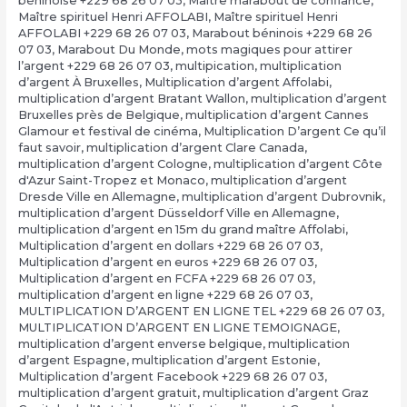
béninoise +229 68 26 07 03
,
Maître marabout de confiance
,
Maître spirituel Henri AFFOLABI
,
Maître spirituel Henri
AFFOLABI +229 68 26 07 03
,
Marabout béninois +229 68 26
07 03
,
Marabout Du Monde
,
mots magiques pour attirer
l’argent +229 68 26 07 03
,
multipication
,
multiplication
d’argent À Bruxelles
,
Multiplication d’argent Affolabi
,
multiplication d’argent Bratant Wallon
,
multiplication d’argent
Bruxelles près de Belgique
,
multiplication d’argent Cannes
Glamour et festival de cinéma
,
Multiplication D’argent Ce qu’il
faut savoir
,
multiplication d’argent Clare Canada
,
multiplication d’argent Cologne
,
multiplication d’argent Côte
d'Azur Saint-Tropez et Monaco
,
multiplication d’argent
Dresde Ville en Allemagne
,
multiplication d’argent Dubrovnik
,
multiplication d’argent Düsseldorf Ville en Allemagne
,
multiplication d’argent en 15m du grand maître Affolabi
,
Multiplication d’argent en dollars +229 68 26 07 03
,
Multiplication d’argent en euros +229 68 26 07 03
,
Multiplication d’argent en FCFA +229 68 26 07 03
,
multiplication d’argent en ligne +229 68 26 07 03
,
MULTIPLICATION D’ARGENT EN LIGNE TEL +229 68 26 07 03
,
MULTIPLICATION D’ARGENT EN LIGNE TEMOIGNAGE
,
multiplication d’argent enverse belgique
,
multiplication
d’argent Espagne
,
multiplication d’argent Estonie
,
Multiplication d’argent Facebook +229 68 26 07 03
,
multiplication d’argent gratuit
,
multiplication d’argent Graz