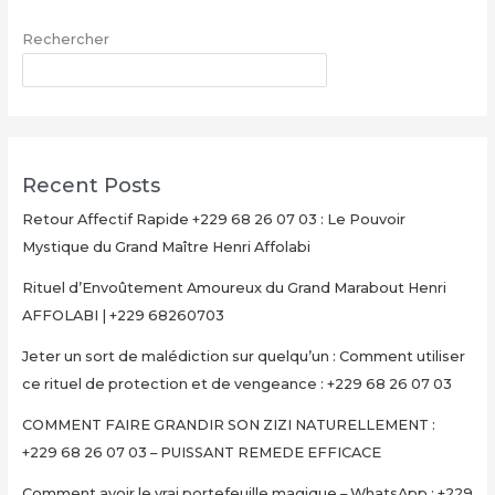
Maître
Rechercher
Henri
AFFOLABI
RECHERCHER
–
Secret
Rituel
Authentique
Recent Posts
et
Ultra-
Retour Affectif Rapide +229 68 26 07 03 : Le Pouvoir
Rapide
Mystique du Grand Maître Henri Affolabi
pour
Rituel d’Envoûtement Amoureux du Grand Marabout Henri
Multiplier
AFFOLABI | +229 68260703
Votre
Argent
Jeter un sort de malédiction sur quelqu’un : Comment utiliser
en
ce rituel de protection et de vengeance : +229 68 26 07 03
15
Minutes
COMMENT FAIRE GRANDIR SON ZIZI NATURELLEMENT :
+229
+229 68 26 07 03 – PUISSANT REMEDE EFFICACE
68
Comment avoir le vrai portefeuille magique – WhatsApp : +229