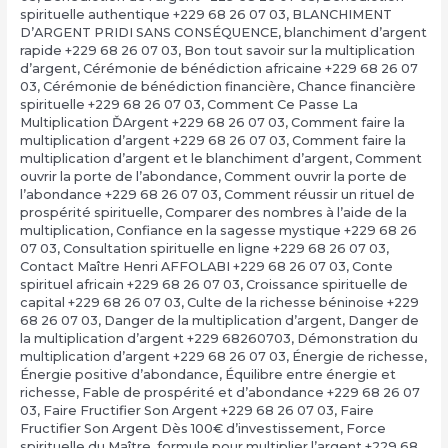
spirituelle authentique +229 68 26 07 03
,
BLANCHIMENT
D’ARGENT PRIDI SANS CONSÉQUENCE
,
blanchiment d’argent
rapide +229 68 26 07 03
,
Bon tout savoir sur la multiplication
d’argent
,
Cérémonie de bénédiction africaine +229 68 26 07
03
,
Cérémonie de bénédiction financière
,
Chance financière
spirituelle +229 68 26 07 03
,
Comment Ce Passe La
Multiplication ĎArgent +229 68 26 07 03
,
Comment faire la
multiplication d’argent +229 68 26 07 03
,
Comment faire la
multiplication d’argent et le blanchiment d’argent
,
Comment
ouvrir la porte de l’abondance
,
Comment ouvrir la porte de
l’abondance +229 68 26 07 03
,
Comment réussir un rituel de
prospérité spirituelle
,
Comparer des nombres à l’aide de la
multiplication
,
Confiance en la sagesse mystique +229 68 26
07 03
,
Consultation spirituelle en ligne +229 68 26 07 03
,
Contact Maître Henri AFFOLABI +229 68 26 07 03
,
Conte
spirituel africain +229 68 26 07 03
,
Croissance spirituelle de
capital +229 68 26 07 03
,
Culte de la richesse béninoise +229
68 26 07 03
,
Danger de la multiplication d’argent
,
Danger de
la multiplication d’argent +229 68260703
,
Démonstration du
multiplication d’argent +229 68 26 07 03
,
Énergie de richesse
,
Énergie positive d’abondance
,
Équilibre entre énergie et
richesse
,
Fable de prospérité et d’abondance +229 68 26 07
03
,
Faire Fructifier Son Argent +229 68 26 07 03
,
Faire
Fructifier Son Argent Dès 100€ d’investissement
,
Force
spirituelle du Maître
,
formule pour multiplier l’argent +229 68