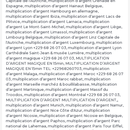
Capitale de l'Autriche
,
multiplication d’argent Grenade en
Espagne
,
multiplication d’argent Hainaut Belgique
,
multiplication d’argent Hambourg en allemagne
,
multiplication d’argent Ibiza
,
multiplication d’argent Lacs de
Plitvice
,
multiplication d’argent Larnaca
,
multiplication
d’argent Le Mont-Saint-Michel
,
multiplication d’argent Liège
,
multiplication d’argent Limassol
,
multiplication d’argent
Limbourg Belgique
,
multiplication d’argent Linz Capitale de
l'Autriche
,
multiplication d’argent Luxembourg
,
multiplication
d’argent Lyon +229 68 26 07 03
,
multiplication d’argent Lyon
Carthédrale Saint-Jean & musée Lumière
,
multiplication
d’argent magique +229 68 26 07 03
,
MULTIPLICATION
D’ARGENT MAGIQUE EN 15min
,
MULTIPLICATION D’ARGENT
MAGIQUE EN 15min TEL: +22968260703
,
multiplication
d’argent Malaga
,
multiplication d’argent Maroc +229 68 26 07
03
,
multiplication d’argent Maroc rabbat
,
multiplication
d’argent Marseille marchéz & bouillilabaisse
,
Multiplication
d’argent Martinique
,
multiplication d’argent Massif du
Troodos
,
multiplication d’argent Montréal +229 68 26 07 03
,
MULTIPLICATION D’ARGENT MULTIPLICATION D’ARGENT,
,
multiplication d’argent Munich
,
multiplication d’argent Namur
,
multiplication d’argent Nice Côte d'Azur
,
multiplication
d’argent Nicosie
,
multiplication d’argent Nicosie en Belgique
,
multiplication d’argent Paphos
,
multiplication d’argent Parc
national de Lahemaa
,
multiplication d’argent Paris Tour Eiffel
,