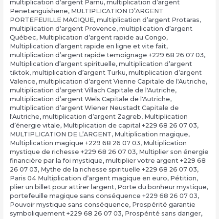
multiplication d’argent Pärnu
,
multiplication d’argent
Penetanguishene
,
MULTIPLICATION D’ARGENT
PORTEFEUILLE MAGIQUE
,
multiplication d’argent Protaras
,
multiplication d’argent Provence
,
multiplication d’argent
Québec
,
Multiplication d’argent rapide au Congo
,
Multiplication d’argent rapide en ligne et vite fait
,
multiplication d’argent rapide temoignage +229 68 26 07 03
,
Multiplication d’argent spirituelle
,
multiplication d’argent
tiktok
,
multiplication d’argent Turku
,
multiplication d’argent
Valence
,
multiplication d’argent Vienne Capitale de l'Autriche
,
multiplication d’argent Villach Capitale de l'Autriche
,
multiplication d’argent Wels Capitale de l'Autriche
,
multiplication d’argent Wiener Neustadt Capitale de
l'Autriche
,
multiplication d’argent Zagreb
,
Multiplication
d’énergie vitale
,
Multiplication de capital +229 68 26 07 03
,
MULTIPLICATION DE L’ARGENT
,
Multiplication magique
,
Multiplication magique +229 68 26 07 03
,
Multiplication
mystique de richesse +229 68 26 07 03
,
Multiplier son énergie
financière par la foi mystique
,
multiplier votre argent +229 68
26 07 03
,
Mythe de la richesse spirituelle +229 68 26 07 03
,
Paris 04 Multiplication d’argent magique en euro
,
Pétition
,
plier un billet pour attirer largent
,
Porte du bonheur mystique
,
portefeuille magique sans conséquence +229 68 26 07 03
,
Pouvoir mystique sans conséquence
,
Prospérité garantie
symboliquement +229 68 26 07 03
,
Prospérité sans danger
,