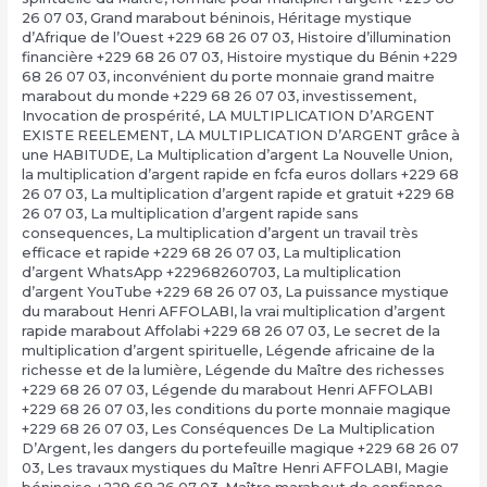
26 07 03
,
Grand marabout béninois
,
Héritage mystique
d’Afrique de l’Ouest +229 68 26 07 03
,
Histoire d’illumination
financière +229 68 26 07 03
,
Histoire mystique du Bénin +229
68 26 07 03
,
inconvénient du porte monnaie grand maitre
marabout du monde +229 68 26 07 03
,
investissement
,
Invocation de prospérité
,
LA MULTIPLICATION D’ARGENT
EXISTE REELEMENT
,
LA MULTIPLICATION D’ARGENT grâce à
une HABITUDE
,
La Multiplication d’argent La Nouvelle Union
,
la multiplication d’argent rapide en fcfa euros dollars +229 68
26 07 03
,
La multiplication d’argent rapide et gratuit +229 68
26 07 03
,
La multiplication d’argent rapide sans
consequences
,
La multiplication d’argent un travail très
efficace et rapide +229 68 26 07 03
,
La multiplication
d’argent WhatsApp +22968260703
,
La multiplication
d’argent YouTube +229 68 26 07 03
,
La puissance mystique
du marabout Henri AFFOLABI
,
la vrai multiplication d’argent
rapide marabout Affolabi +229 68 26 07 03
,
Le secret de la
multiplication d’argent spirituelle
,
Légende africaine de la
richesse et de la lumière
,
Légende du Maître des richesses
+229 68 26 07 03
,
Légende du marabout Henri AFFOLABI
+229 68 26 07 03
,
les conditions du porte monnaie magique
+229 68 26 07 03
,
Les Conséquences De La Multiplication
D’Argent
,
les dangers du portefeuille magique +229 68 26 07
03
,
Les travaux mystiques du Maître Henri AFFOLABI
,
Magie