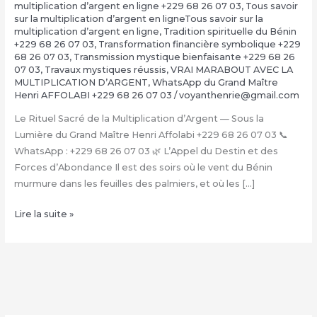
multiplication d’argent en ligne +229 68 26 07 03
,
Tous savoir
sur la multiplication d’argent en ligneTous savoir sur la
multiplication d’argent en ligne
,
Tradition spirituelle du Bénin
+229 68 26 07 03
,
Transformation financière symbolique +229
68 26 07 03
,
Transmission mystique bienfaisante +229 68 26
07 03
,
Travaux mystiques réussis
,
VRAI MARABOUT AVEC LA
MULTIPLICATION D’ARGENT
,
WhatsApp du Grand Maître
Henri AFFOLABI +229 68 26 07 03
/
voyanthenrie@gmail.com
Le Rituel Sacré de la Multiplication d’Argent — Sous la
Lumière du Grand Maître Henri Affolabi +229 68 26 07 03 📞
WhatsApp : +229 68 26 07 03 🌿 L’Appel du Destin et des
Forces d’Abondance Il est des soirs où le vent du Bénin
murmure dans les feuilles des palmiers, et où les […]
La
Lire la suite »
Multiplication
d’Argent
Magique
avec
le
Grand