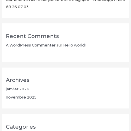
26
68 26 07 03
07
03
Recent Comments
A WordPress Commenter
sur
Hello world!
Archives
janvier 2026
novembre 2025
Categories