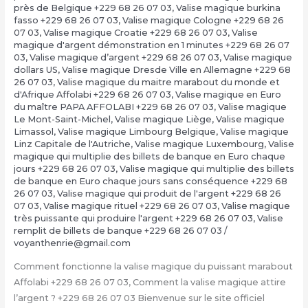
près de Belgique +229 68 26 07 03
,
Valise magique burkina
fasso +229 68 26 07 03
,
Valise magique Cologne +229 68 26
07 03
,
Valise magique Croatie +229 68 26 07 03
,
Valise
magique d'argent démonstration en 1 minutes +229 68 26 07
03
,
Valise magique d’argent +229 68 26 07 03
,
Valise magique
dollars US
,
Valise magique Dresde Ville en Allemagne +229 68
26 07 03
,
Valise magique du maitre marabout du monde et
d'Afrique Affolabi +229 68 26 07 03
,
Valise magique en Euro
du maître PAPA AFFOLABI +229 68 26 07 03
,
Valise magique
Le Mont-Saint-Michel
,
Valise magique Liège
,
Valise magique
Limassol
,
Valise magique Limbourg Belgique
,
Valise magique
Linz Capitale de l'Autriche
,
Valise magique Luxembourg
,
Valise
magique qui multiplie des billets de banque en Euro chaque
jours +229 68 26 07 03
,
Valise magique qui multiplie des billets
de banque en Euro chaque jours sans conséquence +229 68
26 07 03
,
Valise magique qui produit de l'argent +229 68 26
07 03
,
Valise magique rituel +229 68 26 07 03
,
Valise magique
très puissante qui produire l'argent +229 68 26 07 03
,
Valise
remplit de billets de banque +229 68 26 07 03
/
voyanthenrie@gmail.com
Comment fonctionne la valise magique du puissant marabout
Affolabi +229 68 26 07 03, Comment la valise magique attire
l’argent ? +229 68 26 07 03 Bienvenue sur le site officiel