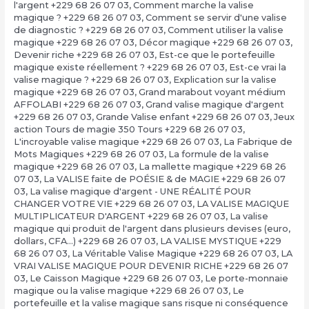
l'argent +229 68 26 07 03
,
Comment marche la valise
magique ? +229 68 26 07 03
,
Comment se servir d'une valise
de diagnostic ? +229 68 26 07 03
,
Comment utiliser la valise
magique +229 68 26 07 03
,
Décor magique +229 68 26 07 03
,
Devenir riche +229 68 26 07 03
,
Est-ce que le portefeuille
magique existe réellement ? +229 68 26 07 03
,
Est-ce vrai la
valise magique ? +229 68 26 07 03
,
Explication sur la valise
magique +229 68 26 07 03
,
Grand marabout voyant médium
AFFOLABI +229 68 26 07 03
,
Grand valise magique d'argent
+229 68 26 07 03
,
Grande Valise enfant +229 68 26 07 03
,
Jeux
action Tours de magie 350 Tours +229 68 26 07 03
,
L'incroyable valise magique +229 68 26 07 03
,
La Fabrique de
Mots Magiques +229 68 26 07 03
,
La formule de la valise
magique +229 68 26 07 03
,
La mallette magique +229 68 26
07 03
,
La VALISE faite de POÉSIE & de MAGIE +229 68 26 07
03
,
La valise magique d'argent - UNE RÉALITÉ POUR
CHANGER VOTRE VIE +229 68 26 07 03
,
LA VALISE MAGIQUE
MULTIPLICATEUR D'ARGENT +229 68 26 07 03
,
La valise
magique qui produit de l'argent dans plusieurs devises (euro,
dollars, CFA…) +229 68 26 07 03
,
LA VALISE MYSTIQUE +229
68 26 07 03
,
La Véritable Valise Magique +229 68 26 07 03
,
LA
VRAI VALISE MAGIQUE POUR DEVENIR RICHE +229 68 26 07
03
,
Le Caisson Magique +229 68 26 07 03
,
Le porte-monnaie
magique ou la valise magique +229 68 26 07 03
,
Le
portefeuille et la valise magique sans risque ni conséquence