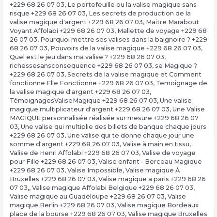
+229 68 26 07 03
,
Le portefeuille ou la valise magique sans
risque +229 68 26 07 03
,
Les secrets de production de la
valise magique d'argent +229 68 26 07 03
,
Maitre Marabout
Voyant Affolabi +229 68 26 07 03
,
Mallette de voyage +229 68
26 07 03
,
Pourquoi mettre ses valises dans la baignoire ? +229
68 26 07 03
,
Pouvoirs de la valise magique +229 68 26 07 03
,
Quel est le jeu dans ma valise ? +229 68 26 07 03
,
richessesansconsequence +229 68 26 07 03
,
se Magique ?
+229 68 26 07 03
,
Secrets de la valise magique et Comment
fonctionne Elle Fonctionne +229 68 26 07 03
,
Temoignage de
la valise magique d'argent +229 68 26 07 03
,
TémoignagesValiseMagique +229 68 26 07 03
,
Une valise
magique multiplicateur d'argent +229 68 26 07 03
,
Une Valise
MAGIQUE personnalisée réalisée sur mesure +229 68 26 07
03
,
Une valise qui multiplie des billets de banque chaque jours
+229 68 26 07 03
,
Une valise qui te donne chaque jour une
somme d'argent +229 68 26 07 03
,
Valise à main en tissu
,
Valise de Henri Affolabi +229 68 26 07 03
,
Valise de voyage
pour Fille +229 68 26 07 03
,
Valise enfant - Berceau Magique
+229 68 26 07 03
,
Valise Impossible
,
Valise magique À
Bruxelles +229 68 26 07 03
,
Valise magique a paris +229 68 26
07 03,
,
Valise magique Affolabi Belgique +229 68 26 07 03
,
Valise magique au Guadeloupe +229 68 26 07 03
,
Valise
magique Berlin +229 68 26 07 03
,
Valise magique Bordeaux
place de la bourse +229 68 26 07 03
,
Valise magique Bruxelles