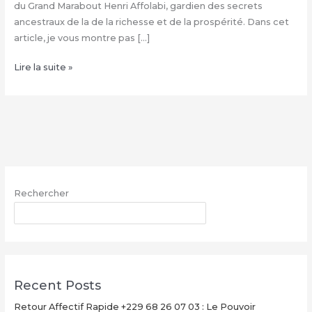
du Grand Marabout Henri Affolabi, gardien des secrets
ancestraux de la de la richesse et de la prospérité. Dans cet
article, je vous montre pas […]
Condition
Lire la suite »
de
la
valise
magique
+229
68
26
Rechercher
07
03,
RECHERCHER
Valise
magique
explication
Recent Posts
Retour Affectif Rapide +229 68 26 07 03 : Le Pouvoir