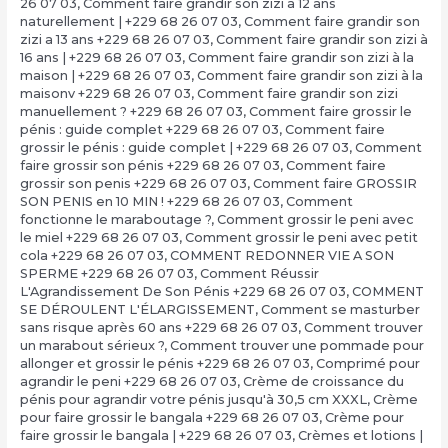
26 07 03
,
Comment faire grandir son zizi a 12 ans
naturellement | +229 68 26 07 03
,
Comment faire grandir son
zizi a 13 ans +229 68 26 07 03
,
Comment faire grandir son zizi à
16 ans | +229 68 26 07 03
,
Comment faire grandir son zizi à la
maison | +229 68 26 07 03
,
Comment faire grandir son zizi à la
maisonv +229 68 26 07 03
,
Comment faire grandir son zizi
manuellement ? +229 68 26 07 03
,
Comment faire grossir le
pénis : guide complet +229 68 26 07 03
,
Comment faire
grossir le pénis : guide complet | +229 68 26 07 03
,
Comment
faire grossir son pénis +229 68 26 07 03
,
Comment faire
grossir son penis +229 68 26 07 03
,
Comment faire GROSSIR
SON PENIS en 10 MIN ! +229 68 26 07 03
,
Comment
fonctionne le maraboutage ?
,
Comment grossir le peni avec
le miel +229 68 26 07 03
,
Comment grossir le peni avec petit
cola +229 68 26 07 03
,
COMMENT REDONNER VIE A SON
SPERME +229 68 26 07 03
,
Comment Réussir
L'Agrandissement De Son Pénis +229 68 26 07 03
,
COMMENT
SE DÉROULENT L'ÉLARGISSEMENT
,
Comment se masturber
sans risque après 60 ans +229 68 26 07 03
,
Comment trouver
un marabout sérieux ?
,
Comment trouver une pommade pour
allonger et grossir le pénis +229 68 26 07 03
,
Comprimé pour
agrandir le peni +229 68 26 07 03
,
Crème de croissance du
pénis pour agrandir votre pénis jusqu'à 30,5 cm XXXL
,
Crème
pour faire grossir le bangala +229 68 26 07 03
,
Crème pour
faire grossir le bangala | +229 68 26 07 03
,
Crèmes et lotions |