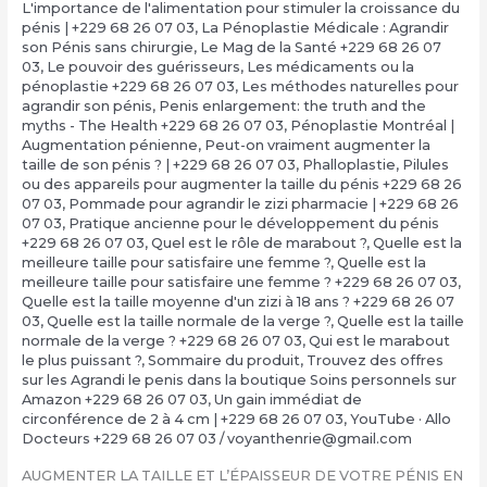
L'importance de l'alimentation pour stimuler la croissance du
pénis | +229 68 26 07 03
,
La Pénoplastie Médicale : Agrandir
son Pénis sans chirurgie
,
Le Mag de la Santé +229 68 26 07
03
,
Le pouvoir des guérisseurs
,
Les médicaments ou la
pénoplastie +229 68 26 07 03
,
Les méthodes naturelles pour
agrandir son pénis
,
Penis enlargement: the truth and the
myths - The Health +229 68 26 07 03
,
Pénoplastie Montréal |
Augmentation pénienne
,
Peut-on vraiment augmenter la
taille de son pénis ? | +229 68 26 07 03
,
Phalloplastie
,
Pilules
ou des appareils pour augmenter la taille du pénis +229 68 26
07 03
,
Pommade pour agrandir le zizi pharmacie | +229 68 26
07 03
,
Pratique ancienne pour le développement du pénis
+229 68 26 07 03
,
Quel est le rôle de marabout ?
,
Quelle est la
meilleure taille pour satisfaire une femme ?
,
Quelle est la
meilleure taille pour satisfaire une femme ? +229 68 26 07 03
,
Quelle est la taille moyenne d'un zizi à 18 ans ? +229 68 26 07
03
,
Quelle est la taille normale de la verge ?
,
Quelle est la taille
normale de la verge ? +229 68 26 07 03
,
Qui est le marabout
le plus puissant ?
,
Sommaire du produit
,
Trouvez des offres
sur les Agrandi le penis dans la boutique Soins personnels sur
Amazon +229 68 26 07 03
,
Un gain immédiat de
circonférence de 2 à 4 cm | +229 68 26 07 03
,
YouTube · Allo
Docteurs +229 68 26 07 03
/
voyanthenrie@gmail.com
AUGMENTER LA TAILLE ET L’ÉPAISSEUR DE VOTRE PÉNIS EN