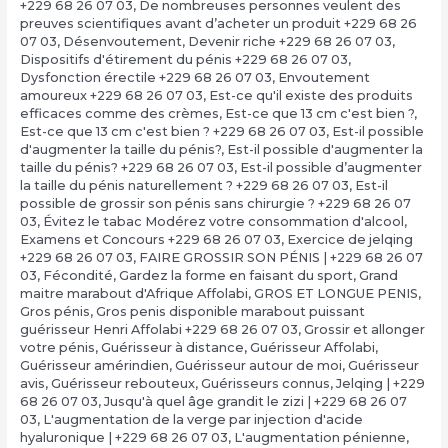
+229 68 26 07 03
,
De nombreuses personnes veulent des
preuves scientifiques avant d’acheter un produit +229 68 26
07 03
,
Désenvoutement
,
Devenir riche +229 68 26 07 03
,
Dispositifs d'étirement du pénis +229 68 26 07 03
,
Dysfonction érectile +229 68 26 07 03
,
Envoutement
amoureux +229 68 26 07 03
,
Est-ce qu'il existe des produits
efficaces comme des crèmes
,
Est-ce que 13 cm c'est bien ?,
Est-ce que 13 cm c'est bien ? +229 68 26 07 03
,
Est-il possible
d'augmenter la taille du pénis?
,
Est-il possible d'augmenter la
taille du pénis? +229 68 26 07 03
,
Est-il possible d’augmenter
la taille du pénis naturellement ? +229 68 26 07 03
,
Est-il
possible de grossir son pénis sans chirurgie ? +229 68 26 07
03
,
Évitez le tabac Modérez votre consommation d'alcool
,
Examens et Concours +229 68 26 07 03
,
Exercice de jelqing
+229 68 26 07 03
,
FAIRE GROSSIR SON PÉNIS | +229 68 26 07
03
,
Fécondité
,
Gardez la forme en faisant du sport
,
Grand
maitre marabout d'Afrique Affolabi
,
GROS ET LONGUE PENIS
,
Gros pénis
,
Gros penis disponible marabout puissant
guérisseur Henri Affolabi +229 68 26 07 03
,
Grossir et allonger
votre pénis
,
Guérisseur à distance
,
Guérisseur Affolabi
,
Guérisseur amérindien
,
Guérisseur autour de moi
,
Guérisseur
avis
,
Guérisseur rebouteux
,
Guérisseurs connus
,
Jelqing | +229
68 26 07 03
,
Jusqu'à quel âge grandit le zizi | +229 68 26 07
03
,
L'augmentation de la verge par injection d'acide
hyaluronique | +229 68 26 07 03
,
L'augmentation pénienne
,