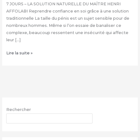
7 JOURS – LA SOLUTION NATURELLE DU MAÎTRE HENRI
AFFOLABI Reprendre confiance en soi grâce à une solution
traditionnelle La taille du pénis est un sujet sensible pour de
nombreux hommes. Même si l’on essaie de banaliser ce
complexe, beaucoup ressentent une insécurité qui affecte
leur […]
COMMENT
Lire la suite »
FAIRE
GRANDIR
SON
ZIZI
NATURELLEMENT
:
+229
Rechercher
68
26
RECHERCHER
07
03
–