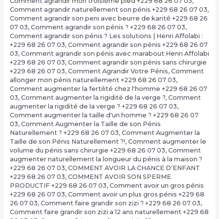
Comment agrandir mon troisième pied +229 68 26 07 03
,
Comment agrandir naturellement son pénis +229 68 26 07 03
,
Comment agrandir son peni avec beurre de karité +229 68 26
07 03
,
Comment agrandir son pénis ? +229 68 26 07 03
,
Comment agrandir son pénis ? Les solutions | Henri Affolabi :
+229 68 26 07 03
,
Comment agrandir son pénis +229 68 26 07
03
,
Comment agrandir son pénis avec marabout Henri Affolabi
+229 68 26 07 03
,
Comment agrandir son pénis sans chirurgie
+229 68 26 07 03
,
Comment Agrandir Votre Pénis
,
Comment
allonger mon pénis naturellement +229 68 26 07 03
,
Comment augmenter la fertilité chez l'homme +229 68 26 07
03
,
Comment augmenter la rigidité de la verge ?
,
Comment
augmenter la rigidité de la verge ? +229 68 26 07 03
,
Comment augmenter la taille d'un homme ? +229 68 26 07
03
,
Comment Augmenter la Taille de son Pénis
Naturellement ? +229 68 26 07 03
,
Comment Augmenter la
Taille de son Pénis Naturellement ?!
,
Comment augmenter le
volume du pénis sans chirurgie +229 68 26 07 03
,
Comment
augmenter naturellement la longueur du pénis à la maison ?
+229 68 26 07 03
,
COMMENT AVOIR LA CHANCE D'ENFANT
+229 68 26 07 03
,
COMMENT AVOIR SON SPERME
PRODUCTIF +229 68 26 07 03
,
Comment avoir un gros pénis
+229 68 26 07 03
,
Comment avoir un plus gros pénis +229 68
26 07 03
,
Comment faire grandir son zizi ? +229 68 26 07 03
,
Comment faire grandir son zizi a 12 ans naturellement +229 68