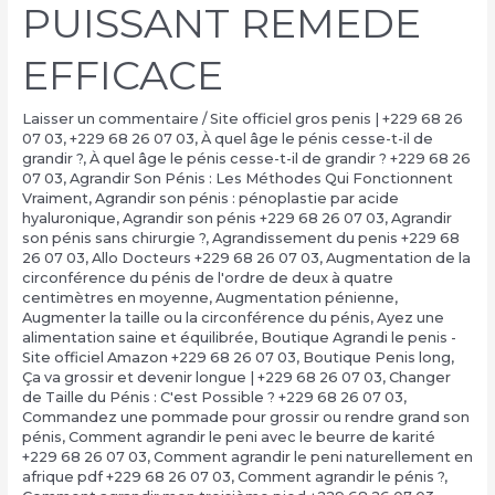
PUISSANT REMEDE
EFFICACE
Laisser un commentaire
/
Site officiel gros penis | +229 68 26
07 03
,
+229 68 26 07 03
,
À quel âge le pénis cesse-t-il de
grandir ?
,
À quel âge le pénis cesse-t-il de grandir ? +229 68 26
07 03
,
Agrandir Son Pénis : Les Méthodes Qui Fonctionnent
Vraiment
,
Agrandir son pénis : pénoplastie par acide
hyaluronique
,
Agrandir son pénis +229 68 26 07 03
,
Agrandir
son pénis sans chirurgie ?
,
Agrandissement du penis +229 68
26 07 03
,
Allo Docteurs +229 68 26 07 03
,
Augmentation de la
circonférence du pénis de l'ordre de deux à quatre
centimètres en moyenne
,
Augmentation pénienne
,
Augmenter la taille ou la circonférence du pénis
,
Ayez une
alimentation saine et équilibrée
,
Boutique Agrandi le penis -
Site officiel Amazon +229 68 26 07 03
,
Boutique Penis long
,
Ça va grossir et devenir longue | +229 68 26 07 03
,
Changer
de Taille du Pénis : C'est Possible ? +229 68 26 07 03
,
Commandez une pommade pour grossir ou rendre grand son
pénis
,
Comment agrandir le peni avec le beurre de karité
+229 68 26 07 03
,
Comment agrandir le peni naturellement en
afrique pdf +229 68 26 07 03
,
Comment agrandir le pénis ?
,