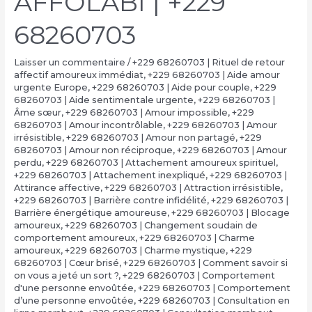
AFFOLABI | +229
68260703
Laisser un commentaire
/
+229 68260703 | Rituel de retour
affectif amoureux immédiat
,
+229 68260703 | Aide amour
urgente Europe
,
+229 68260703 | Aide pour couple
,
+229
68260703 | Aide sentimentale urgente
,
+229 68260703 |
Âme sœur
,
+229 68260703 | Amour impossible
,
+229
68260703 | Amour incontrôlable
,
+229 68260703 | Amour
irrésistible
,
+229 68260703 | Amour non partagé
,
+229
68260703 | Amour non réciproque
,
+229 68260703 | Amour
perdu
,
+229 68260703 | Attachement amoureux spirituel
,
+229 68260703 | Attachement inexpliqué
,
+229 68260703 |
Attirance affective
,
+229 68260703 | Attraction irrésistible
,
+229 68260703 | Barrière contre infidélité
,
+229 68260703 |
Barrière énergétique amoureuse
,
+229 68260703 | Blocage
amoureux
,
+229 68260703 | Changement soudain de
comportement amoureux
,
+229 68260703 | Charme
amoureux
,
+229 68260703 | Charme mystique
,
+229
68260703 | Cœur brisé
,
+229 68260703 | Comment savoir si
on vous a jeté un sort ?
,
+229 68260703 | Comportement
d'une personne envoûtée
,
+229 68260703 | Comportement
d’une personne envoûtée
,
+229 68260703 | Consultation en