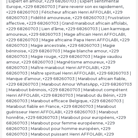
| Expert en amour
,
+229 68260703 | Expert sentimental
Europe
,
+229 68260703 | Faire revenir son ex rapidement
,
+229 68260703 | Féticheur africain Henri AFFOLABI
,
+229
68260703 | Fidélité amoureuse
,
+229 68260703 | Frustration
affective
,
+229 68260703 | Grand marabout africain affolabi
,
+229 68260703 | Lien d’âme
,
+229 68260703 | Lien karmique
amoureux
,
+229 68260703 | Mage africain Henri AFFOLABI
,
+229 68260703 | Magie africaine Papa Henri AFFOLABI
,
+229
68260703 | Magie ancestrale
,
+229 68260703 | Magie
béninoise
,
+229 68260703 | Magie blanche amour
,
+229
68260703 | Magie rouge
,
+229 68260703 | Magie vaudou
amour
,
+229 68260703 | Magnétisme amoureux
,
+229
68260703 | Maître marabout Henri AFFOLABI
,
+229
68260703 | Maître spirituel Henri AFFOLABI
,
+229 68260703 |
Manque d’amour
,
+229 68260703 | Marabout africain fiable
,
+229 68260703 | Marabout Amour WhatsApp
,
+229 68260703
| Marabout béninois
,
+229 68260703 | Marabout compétent
Henri AFFOLABI
,
+229 68260703 | Marabout du Bénin
,
+229
68260703 | Marabout efficace Belgique
,
+229 68260703 |
Marabout fiable en France
,
+229 68260703 | Marabout
guérisseur Henri AFFOLABI
,
+229 68260703 | Marabout
honnête
,
+229 68260703 | Marabout pour européens
,
+229
68260703 | Marabout pour femme européenne
,
+229
68260703 | Marabout pour homme européen
,
+229
68260703 | Marabout puissant Henri AFFOLABI
,
+229