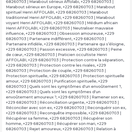
68260703 | Marabout sérieux Affolabi
,
+229 68260703 |
Marabout sérieux en Europe
,
+229 68260703 | Marabout
spirituel Henri AFFOLABI
,
+229 68260703 | Marabout
traditionnel Henri AFFOLABI
,
+229 68260703 | Marabout
voyant Henri AFFOLABI
,
+229 68260703 | Médium africain
Henri AFFOLABI
,
+229 68260703 | Neutraliser mauvaise
influence
,
+229 68260703 | Obsession amoureuse
,
+229
68260703 | Partenaire indifférent
,
+229 68260703 |
Partenaire infidèle
,
+229 68260703 | Partenaire qui s’éloigne
,
+229 68260703 | Passion excessive
,
+229 68260703 | Peine
de cœur
,
+229 68260703 | Praticien occultiste Henri
AFFOLABI
,
+229 68260703 | Protection contre la séparation
,
+229 68260703 | Protection contre les rivales
,
+229
68260703 | Protection de couple
,
+229 68260703 |
Protection spirituelle
,
+229 68260703 | Protection spirituelle
amour
,
+229 68260703 | Purification spirituelle
,
+229
68260703 | Quels sont les symptômes d'un envoûtement ?
,
+229 68260703 | Quels sont les symptômes d'un
envoûtement amoureux ?
,
+229 68260703 | Ramener son ex
,
+229 68260703 | Réconciliation urgente
,
+229 68260703 |
Réconcilier avec son ex
,
+229 68260703 | Reconquérir son ex
,
+229 68260703 | Reconquête impossible
,
+229 68260703 |
Récupérer sa femme
,
+229 68260703 | Récupérer son
homme
,
+229 68260703 | Récupérer son mari
,
+229
68260703 | Rejet amoureux
,
+229 68260703 | Relation à