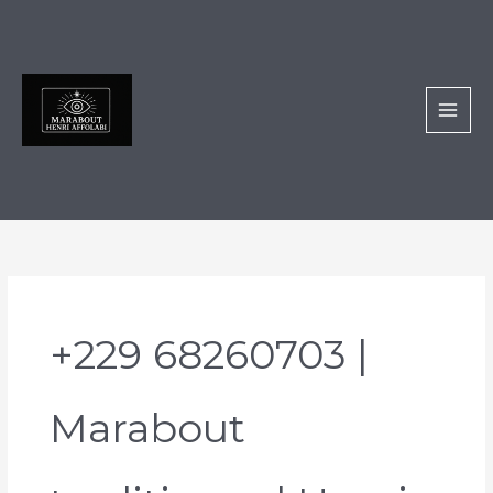
Aller
au
contenu
+229 68260703 |
Marabout