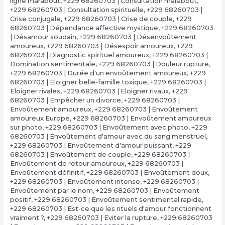
ligne marabout
,
+229 68260703 | Consultation marabout
,
+229 68260703 | Consultation spirituelle
,
+229 68260703 |
Crise conjugale
,
+229 68260703 | Crise de couple
,
+229
68260703 | Dépendance affective mystique
,
+229 68260703
| Désamour soudain
,
+229 68260703 | Désenvoûtement
amoureux
,
+229 68260703 | Désespoir amoureux
,
+229
68260703 | Diagnostic spirituel amoureux
,
+229 68260703 |
Domination sentimentale
,
+229 68260703 | Douleur rupture
,
+229 68260703 | Durée d'un envoûtement amoureux
,
+229
68260703 | Eloigner belle-famille toxique
,
+229 68260703 |
Eloigner rivales
,
+229 68260703 | Eloigner rivaux
,
+229
68260703 | Empêcher un divorce
,
+229 68260703 |
Envoûtement amoureux
,
+229 68260703 | Envoûtement
amoureux Europe
,
+229 68260703 | Envoûtement amoureux
sur photo
,
+229 68260703 | Envoûtement avec photo
,
+229
68260703 | Envoûtement d'amour avec du sang menstruel
,
+229 68260703 | Envoûtement d'amour puissant
,
+229
68260703 | Envoûtement de couple
,
+229 68260703 |
Envoûtement de retour amoureux
,
+229 68260703 |
Envoûtement définitif
,
+229 68260703 | Envoûtement doux
,
+229 68260703 | Envoûtement intense
,
+229 68260703 |
Envoûtement par le nom
,
+229 68260703 | Envoûtement
positif
,
+229 68260703 | Envoûtement sentimental rapide
,
+229 68260703 | Est-ce que les rituels d'amour fonctionnent
vraiment ?
,
+229 68260703 | Eviter la rupture
,
+229 68260703