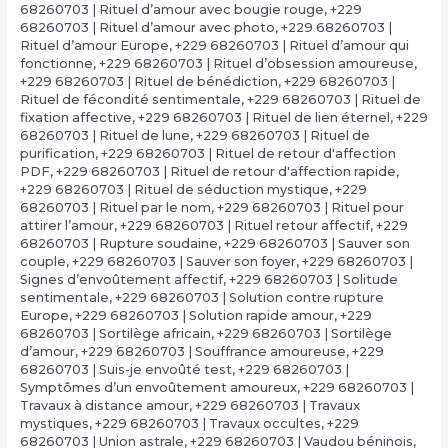
68260703 | Rituel d’amour avec bougie rouge
,
+229
68260703 | Rituel d’amour avec photo
,
+229 68260703 |
Rituel d’amour Europe
,
+229 68260703 | Rituel d’amour qui
fonctionne
,
+229 68260703 | Rituel d’obsession amoureuse
,
+229 68260703 | Rituel de bénédiction
,
+229 68260703 |
Rituel de fécondité sentimentale
,
+229 68260703 | Rituel de
fixation affective
,
+229 68260703 | Rituel de lien éternel
,
+229
68260703 | Rituel de lune
,
+229 68260703 | Rituel de
purification
,
+229 68260703 | Rituel de retour d'affection
PDF
,
+229 68260703 | Rituel de retour d'affection rapide
,
+229 68260703 | Rituel de séduction mystique
,
+229
68260703 | Rituel par le nom
,
+229 68260703 | Rituel pour
attirer l’amour
,
+229 68260703 | Rituel retour affectif
,
+229
68260703 | Rupture soudaine
,
+229 68260703 | Sauver son
couple
,
+229 68260703 | Sauver son foyer
,
+229 68260703 |
Signes d’envoûtement affectif
,
+229 68260703 | Solitude
sentimentale
,
+229 68260703 | Solution contre rupture
Europe
,
+229 68260703 | Solution rapide amour
,
+229
68260703 | Sortilège africain
,
+229 68260703 | Sortilège
d’amour
,
+229 68260703 | Souffrance amoureuse
,
+229
68260703 | Suis-je envoûté test
,
+229 68260703 |
Symptômes d’un envoûtement amoureux
,
+229 68260703 |
Travaux à distance amour
,
+229 68260703 | Travaux
mystiques
,
+229 68260703 | Travaux occultes
,
+229
68260703 | Union astrale
,
+229 68260703 | Vaudou béninois
,