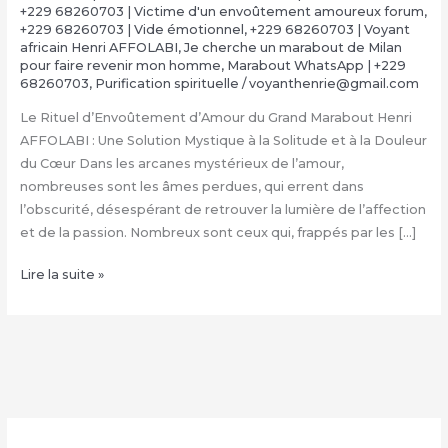
+229 68260703 | Victime d'un envoûtement amoureux forum
,
+229 68260703 | Vide émotionnel
,
+229 68260703 | Voyant
africain Henri AFFOLABI
,
Je cherche un marabout de Milan
pour faire revenir mon homme
,
Marabout WhatsApp | +229
68260703
,
Purification spirituelle
/
voyanthenrie@gmail.com
Le Rituel d’Envoûtement d’Amour du Grand Marabout Henri
AFFOLABI : Une Solution Mystique à la Solitude et à la Douleur
du Cœur Dans les arcanes mystérieux de l’amour,
nombreuses sont les âmes perdues, qui errent dans
l’obscurité, désespérant de retrouver la lumière de l’affection
et de la passion. Nombreux sont ceux qui, frappés par les […]
Rituel
Lire la suite »
d’Envoûtement
Amoureux
du
Grand
Marabout
Henri
AFFOLABI