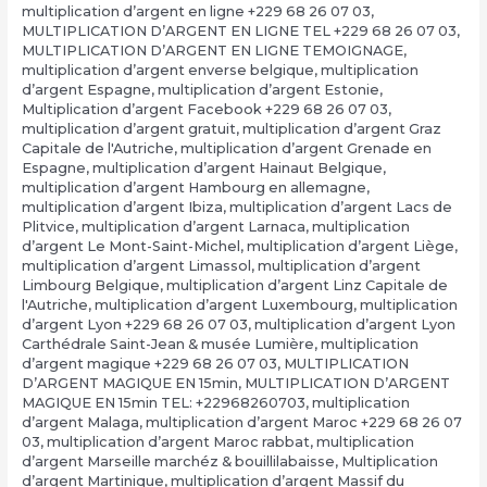
multiplication d’argent en ligne +229 68 26 07 03
,
MULTIPLICATION D’ARGENT EN LIGNE TEL +229 68 26 07 03
,
MULTIPLICATION D’ARGENT EN LIGNE TEMOIGNAGE
,
multiplication d’argent enverse belgique
,
multiplication
d’argent Espagne
,
multiplication d’argent Estonie
,
Multiplication d’argent Facebook +229 68 26 07 03
,
multiplication d’argent gratuit
,
multiplication d’argent Graz
Capitale de l'Autriche
,
multiplication d’argent Grenade en
Espagne
,
multiplication d’argent Hainaut Belgique
,
multiplication d’argent Hambourg en allemagne
,
multiplication d’argent Ibiza
,
multiplication d’argent Lacs de
Plitvice
,
multiplication d’argent Larnaca
,
multiplication
d’argent Le Mont-Saint-Michel
,
multiplication d’argent Liège
,
multiplication d’argent Limassol
,
multiplication d’argent
Limbourg Belgique
,
multiplication d’argent Linz Capitale de
l'Autriche
,
multiplication d’argent Luxembourg
,
multiplication
d’argent Lyon +229 68 26 07 03
,
multiplication d’argent Lyon
Carthédrale Saint-Jean & musée Lumière
,
multiplication
d’argent magique +229 68 26 07 03
,
MULTIPLICATION
D’ARGENT MAGIQUE EN 15min
,
MULTIPLICATION D’ARGENT
MAGIQUE EN 15min TEL: +22968260703
,
multiplication
d’argent Malaga
,
multiplication d’argent Maroc +229 68 26 07
03
,
multiplication d’argent Maroc rabbat
,
multiplication
d’argent Marseille marchéz & bouillilabaisse
,
Multiplication
d’argent Martinique
,
multiplication d’argent Massif du