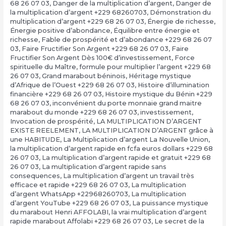
68 26 07 03
,
Danger de la multiplication d’argent
,
Danger de
la multiplication d’argent +229 68260703
,
Démonstration du
multiplication d’argent +229 68 26 07 03
,
Énergie de richesse
,
Énergie positive d’abondance
,
Équilibre entre énergie et
richesse
,
Fable de prospérité et d’abondance +229 68 26 07
03
,
Faire Fructifier Son Argent +229 68 26 07 03
,
Faire
Fructifier Son Argent Dès 100€ d’investissement
,
Force
spirituelle du Maître
,
formule pour multiplier l’argent +229 68
26 07 03
,
Grand marabout béninois
,
Héritage mystique
d’Afrique de l’Ouest +229 68 26 07 03
,
Histoire d’illumination
financière +229 68 26 07 03
,
Histoire mystique du Bénin +229
68 26 07 03
,
inconvénient du porte monnaie grand maitre
marabout du monde +229 68 26 07 03
,
investissement
,
Invocation de prospérité
,
LA MULTIPLICATION D’ARGENT
EXISTE REELEMENT
,
LA MULTIPLICATION D’ARGENT grâce à
une HABITUDE
,
La Multiplication d’argent La Nouvelle Union
,
la multiplication d’argent rapide en fcfa euros dollars +229 68
26 07 03
,
La multiplication d’argent rapide et gratuit +229 68
26 07 03
,
La multiplication d’argent rapide sans
consequences
,
La multiplication d’argent un travail très
efficace et rapide +229 68 26 07 03
,
La multiplication
d’argent WhatsApp +22968260703
,
La multiplication
d’argent YouTube +229 68 26 07 03
,
La puissance mystique
du marabout Henri AFFOLABI
,
la vrai multiplication d’argent
rapide marabout Affolabi +229 68 26 07 03
,
Le secret de la