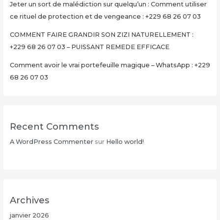
Jeter un sort de malédiction sur quelqu’un : Comment utiliser
en
ce rituel de protection et de vengeance : +229 68 26 07 03
15
Minutes
COMMENT FAIRE GRANDIR SON ZIZI NATURELLEMENT :
+229
+229 68 26 07 03 – PUISSANT REMEDE EFFICACE
68
Comment avoir le vrai portefeuille magique – WhatsApp : +229
26
68 26 07 03
07
03
Recent Comments
A WordPress Commenter
sur
Hello world!
Archives
janvier 2026