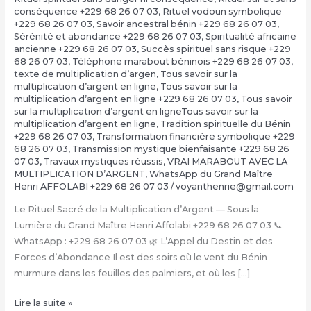
conséquence +229 68 26 07 03
,
Rituel vodoun symbolique
+229 68 26 07 03
,
Savoir ancestral bénin +229 68 26 07 03
,
Sérénité et abondance +229 68 26 07 03
,
Spiritualité africaine
ancienne +229 68 26 07 03
,
Succès spirituel sans risque +229
68 26 07 03
,
Téléphone marabout béninois +229 68 26 07 03
,
texte de multiplication d’argen
,
Tous savoir sur la
multiplication d’argent en ligne
,
Tous savoir sur la
multiplication d’argent en ligne +229 68 26 07 03
,
Tous savoir
sur la multiplication d’argent en ligneTous savoir sur la
multiplication d’argent en ligne
,
Tradition spirituelle du Bénin
+229 68 26 07 03
,
Transformation financière symbolique +229
68 26 07 03
,
Transmission mystique bienfaisante +229 68 26
07 03
,
Travaux mystiques réussis
,
VRAI MARABOUT AVEC LA
MULTIPLICATION D’ARGENT
,
WhatsApp du Grand Maître
Henri AFFOLABI +229 68 26 07 03
/
voyanthenrie@gmail.com
Le Rituel Sacré de la Multiplication d’Argent — Sous la
Lumière du Grand Maître Henri Affolabi +229 68 26 07 03 📞
WhatsApp : +229 68 26 07 03 🌿 L’Appel du Destin et des
Forces d’Abondance Il est des soirs où le vent du Bénin
murmure dans les feuilles des palmiers, et où les […]
La
Lire la suite »