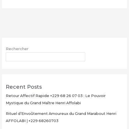
Multiplication
d’Argent
Magique
avec
le
Grand
Maître
Rechercher
Henri
AFFOLABI
RECHERCHER
–
Secret
Rituel
Authentique
Recent Posts
et
Ultra-
Retour Affectif Rapide +229 68 26 07 03 : Le Pouvoir
Rapide
Mystique du Grand Maître Henri Affolabi
pour
Rituel d’Envoûtement Amoureux du Grand Marabout Henri
Multiplier
AFFOLABI | +229 68260703
Votre
Argent