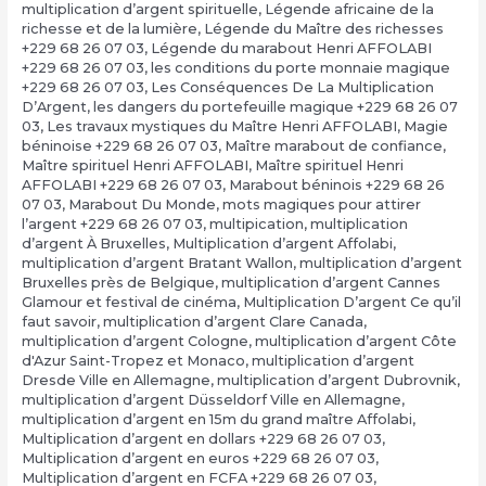
multiplication d’argent spirituelle
,
Légende africaine de la
richesse et de la lumière
,
Légende du Maître des richesses
+229 68 26 07 03
,
Légende du marabout Henri AFFOLABI
+229 68 26 07 03
,
les conditions du porte monnaie magique
+229 68 26 07 03
,
Les Conséquences De La Multiplication
D’Argent
,
les dangers du portefeuille magique +229 68 26 07
03
,
Les travaux mystiques du Maître Henri AFFOLABI
,
Magie
béninoise +229 68 26 07 03
,
Maître marabout de confiance
,
Maître spirituel Henri AFFOLABI
,
Maître spirituel Henri
AFFOLABI +229 68 26 07 03
,
Marabout béninois +229 68 26
07 03
,
Marabout Du Monde
,
mots magiques pour attirer
l’argent +229 68 26 07 03
,
multipication
,
multiplication
d’argent À Bruxelles
,
Multiplication d’argent Affolabi
,
multiplication d’argent Bratant Wallon
,
multiplication d’argent
Bruxelles près de Belgique
,
multiplication d’argent Cannes
Glamour et festival de cinéma
,
Multiplication D’argent Ce qu’il
faut savoir
,
multiplication d’argent Clare Canada
,
multiplication d’argent Cologne
,
multiplication d’argent Côte
d'Azur Saint-Tropez et Monaco
,
multiplication d’argent
Dresde Ville en Allemagne
,
multiplication d’argent Dubrovnik
,
multiplication d’argent Düsseldorf Ville en Allemagne
,
multiplication d’argent en 15m du grand maître Affolabi
,
Multiplication d’argent en dollars +229 68 26 07 03
,
Multiplication d’argent en euros +229 68 26 07 03
,
Multiplication d’argent en FCFA +229 68 26 07 03
,