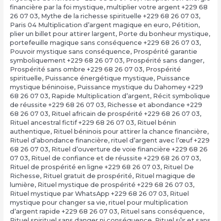
financière par la foi mystique
,
multiplier votre argent +229 68
26 07 03
,
Mythe de la richesse spirituelle +229 68 26 07 03
,
Paris 04 Multiplication d’argent magique en euro
,
Pétition
,
plier un billet pour attirer largent
,
Porte du bonheur mystique
,
portefeuille magique sans conséquence +229 68 26 07 03
,
Pouvoir mystique sans conséquence
,
Prospérité garantie
symboliquement +229 68 26 07 03
,
Prospérité sans danger
,
Prospérité sans ombre +229 68 26 07 03
,
Prospérité
spirituelle
,
Puissance énergétique mystique
,
Puissance
mystique béninoise
,
Puissance mystique du Dahomey +229
68 26 07 03
,
Rapide Multiplication d’argent
,
Récit symbolique
de réussite +229 68 26 07 03
,
Richesse et abondance +229
68 26 07 03
,
Rituel africain de prospérité +229 68 26 07 03
,
Rituel ancestral fictif +229 68 26 07 03
,
Rituel bénin
authentique
,
Rituel béninois pour attirer la chance financière
,
Rituel d’abondance financière
,
rituel d’argent avec l’œuf +229
68 26 07 03
,
Rituel d’ouverture de voie financière +229 68 26
07 03
,
Rituel de confiance et de réussite +229 68 26 07 03
,
Rituel de prospérité en ligne +229 68 26 07 03
,
Rituel De
Richesse
,
Rituel gratuit de prospérité
,
Rituel magique de
lumière
,
Rituel mystique de prospérité +229 68 26 07 03
,
Rituel mystique par WhatsApp +229 68 26 07 03
,
Rituel
mystique pour changer sa vie
,
rituel pour multiplication
d’argent rapide +229 68 26 07 03
,
Rituel sans conséquence
,
Rituel spirituel sans danger ni conséquence
,
Rituel sûr et sans