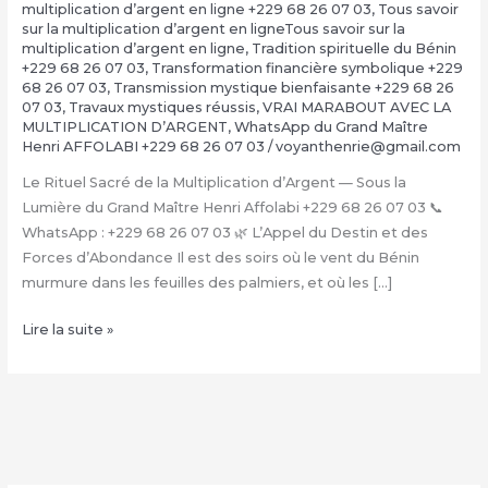
multiplication d’argent en ligne +229 68 26 07 03
,
Tous savoir
sur la multiplication d’argent en ligneTous savoir sur la
multiplication d’argent en ligne
,
Tradition spirituelle du Bénin
+229 68 26 07 03
,
Transformation financière symbolique +229
68 26 07 03
,
Transmission mystique bienfaisante +229 68 26
07 03
,
Travaux mystiques réussis
,
VRAI MARABOUT AVEC LA
MULTIPLICATION D’ARGENT
,
WhatsApp du Grand Maître
Henri AFFOLABI +229 68 26 07 03
/
voyanthenrie@gmail.com
Le Rituel Sacré de la Multiplication d’Argent — Sous la
Lumière du Grand Maître Henri Affolabi +229 68 26 07 03 📞
WhatsApp : +229 68 26 07 03 🌿 L’Appel du Destin et des
Forces d’Abondance Il est des soirs où le vent du Bénin
murmure dans les feuilles des palmiers, et où les […]
La
Lire la suite »
Multiplication
d’Argent
Magique
avec
le
Grand