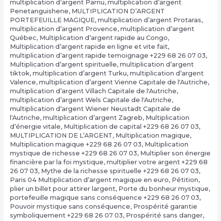
multiplication d’argent Pärnu
,
multiplication d’argent
Penetanguishene
,
MULTIPLICATION D’ARGENT
PORTEFEUILLE MAGIQUE
,
multiplication d’argent Protaras
,
multiplication d’argent Provence
,
multiplication d’argent
Québec
,
Multiplication d’argent rapide au Congo
,
Multiplication d’argent rapide en ligne et vite fait
,
multiplication d’argent rapide temoignage +229 68 26 07 03
,
Multiplication d’argent spirituelle
,
multiplication d’argent
tiktok
,
multiplication d’argent Turku
,
multiplication d’argent
Valence
,
multiplication d’argent Vienne Capitale de l'Autriche
,
multiplication d’argent Villach Capitale de l'Autriche
,
multiplication d’argent Wels Capitale de l'Autriche
,
multiplication d’argent Wiener Neustadt Capitale de
l'Autriche
,
multiplication d’argent Zagreb
,
Multiplication
d’énergie vitale
,
Multiplication de capital +229 68 26 07 03
,
MULTIPLICATION DE L’ARGENT
,
Multiplication magique
,
Multiplication magique +229 68 26 07 03
,
Multiplication
mystique de richesse +229 68 26 07 03
,
Multiplier son énergie
financière par la foi mystique
,
multiplier votre argent +229 68
26 07 03
,
Mythe de la richesse spirituelle +229 68 26 07 03
,
Paris 04 Multiplication d’argent magique en euro
,
Pétition
,
plier un billet pour attirer largent
,
Porte du bonheur mystique
,
portefeuille magique sans conséquence +229 68 26 07 03
,
Pouvoir mystique sans conséquence
,
Prospérité garantie
symboliquement +229 68 26 07 03
,
Prospérité sans danger
,