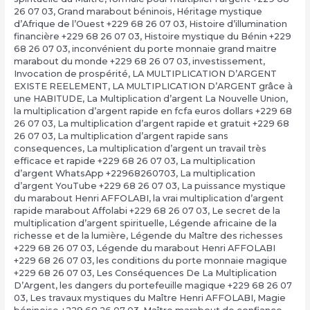
26 07 03
,
Grand marabout béninois
,
Héritage mystique
d’Afrique de l’Ouest +229 68 26 07 03
,
Histoire d’illumination
financière +229 68 26 07 03
,
Histoire mystique du Bénin +229
68 26 07 03
,
inconvénient du porte monnaie grand maitre
marabout du monde +229 68 26 07 03
,
investissement
,
Invocation de prospérité
,
LA MULTIPLICATION D’ARGENT
EXISTE REELEMENT
,
LA MULTIPLICATION D’ARGENT grâce à
une HABITUDE
,
La Multiplication d’argent La Nouvelle Union
,
la multiplication d’argent rapide en fcfa euros dollars +229 68
26 07 03
,
La multiplication d’argent rapide et gratuit +229 68
26 07 03
,
La multiplication d’argent rapide sans
consequences
,
La multiplication d’argent un travail très
efficace et rapide +229 68 26 07 03
,
La multiplication
d’argent WhatsApp +22968260703
,
La multiplication
d’argent YouTube +229 68 26 07 03
,
La puissance mystique
du marabout Henri AFFOLABI
,
la vrai multiplication d’argent
rapide marabout Affolabi +229 68 26 07 03
,
Le secret de la
multiplication d’argent spirituelle
,
Légende africaine de la
richesse et de la lumière
,
Légende du Maître des richesses
+229 68 26 07 03
,
Légende du marabout Henri AFFOLABI
+229 68 26 07 03
,
les conditions du porte monnaie magique
+229 68 26 07 03
,
Les Conséquences De La Multiplication
D’Argent
,
les dangers du portefeuille magique +229 68 26 07
03
,
Les travaux mystiques du Maître Henri AFFOLABI
,
Magie