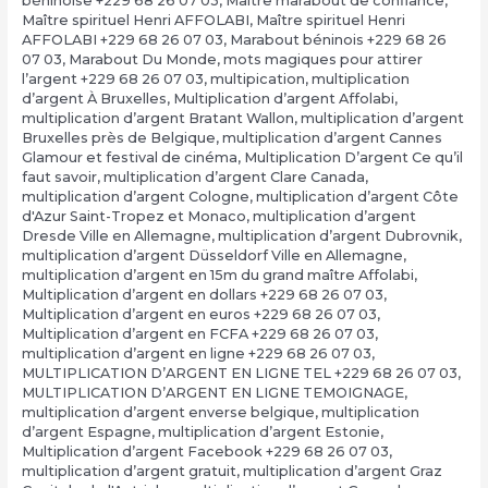
béninoise +229 68 26 07 03
,
Maître marabout de confiance
,
Maître spirituel Henri AFFOLABI
,
Maître spirituel Henri
AFFOLABI +229 68 26 07 03
,
Marabout béninois +229 68 26
07 03
,
Marabout Du Monde
,
mots magiques pour attirer
l’argent +229 68 26 07 03
,
multipication
,
multiplication
d’argent À Bruxelles
,
Multiplication d’argent Affolabi
,
multiplication d’argent Bratant Wallon
,
multiplication d’argent
Bruxelles près de Belgique
,
multiplication d’argent Cannes
Glamour et festival de cinéma
,
Multiplication D’argent Ce qu’il
faut savoir
,
multiplication d’argent Clare Canada
,
multiplication d’argent Cologne
,
multiplication d’argent Côte
d'Azur Saint-Tropez et Monaco
,
multiplication d’argent
Dresde Ville en Allemagne
,
multiplication d’argent Dubrovnik
,
multiplication d’argent Düsseldorf Ville en Allemagne
,
multiplication d’argent en 15m du grand maître Affolabi
,
Multiplication d’argent en dollars +229 68 26 07 03
,
Multiplication d’argent en euros +229 68 26 07 03
,
Multiplication d’argent en FCFA +229 68 26 07 03
,
multiplication d’argent en ligne +229 68 26 07 03
,
MULTIPLICATION D’ARGENT EN LIGNE TEL +229 68 26 07 03
,
MULTIPLICATION D’ARGENT EN LIGNE TEMOIGNAGE
,
multiplication d’argent enverse belgique
,
multiplication
d’argent Espagne
,
multiplication d’argent Estonie
,
Multiplication d’argent Facebook +229 68 26 07 03
,
multiplication d’argent gratuit
,
multiplication d’argent Graz