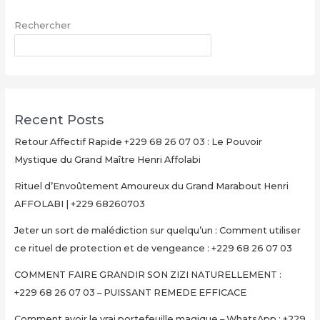
Maître
Rechercher
Henri
AFFOLABI
RECHERCHER
–
Secret
Rituel
Authentique
Recent Posts
et
Ultra-
Retour Affectif Rapide +229 68 26 07 03 : Le Pouvoir
Rapide
Mystique du Grand Maître Henri Affolabi
pour
Rituel d’Envoûtement Amoureux du Grand Marabout Henri
Multiplier
AFFOLABI | +229 68260703
Votre
Argent
Jeter un sort de malédiction sur quelqu’un : Comment utiliser
en
ce rituel de protection et de vengeance : +229 68 26 07 03
15
Minutes
COMMENT FAIRE GRANDIR SON ZIZI NATURELLEMENT :
+229
+229 68 26 07 03 – PUISSANT REMEDE EFFICACE
68
Comment avoir le vrai portefeuille magique – WhatsApp : +229