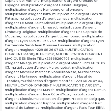
Capitale de l'Autriche
,
multiplication d’argent Grenade en
Espagne
,
multiplication d’argent Hainaut Belgique
,
multiplication d’argent Hambourg en allemagne
,
multiplication d’argent Ibiza
,
multiplication d’argent Lacs de
Plitvice
,
multiplication d’argent Larnaca
,
multiplication
d’argent Le Mont-Saint-Michel
,
multiplication d’argent Liège
,
multiplication d’argent Limassol
,
multiplication d’argent
Limbourg Belgique
,
multiplication d’argent Linz Capitale de
l'Autriche
,
multiplication d’argent Luxembourg
,
multiplication
d’argent Lyon +229 68 26 07 03
,
multiplication d’argent Lyon
Carthédrale Saint-Jean & musée Lumière
,
multiplication
d’argent magique +229 68 26 07 03
,
MULTIPLICATION
D’ARGENT MAGIQUE EN 15min
,
MULTIPLICATION D’ARGENT
MAGIQUE EN 15min TEL: +22968260703
,
multiplication
d’argent Malaga
,
multiplication d’argent Maroc +229 68 26 07
03
,
multiplication d’argent Maroc rabbat
,
multiplication
d’argent Marseille marchéz & bouillilabaisse
,
Multiplication
d’argent Martinique
,
multiplication d’argent Massif du
Troodos
,
multiplication d’argent Montréal +229 68 26 07 03
,
MULTIPLICATION D’ARGENT MULTIPLICATION D’ARGENT,
,
multiplication d’argent Munich
,
multiplication d’argent Namur
,
multiplication d’argent Nice Côte d'Azur
,
multiplication
d’argent Nicosie
,
multiplication d’argent Nicosie en Belgique
,
multiplication d’argent Paphos
,
multiplication d’argent Parc
national de Lahemaa
,
multiplication d’argent Paris Tour Eiffel
,