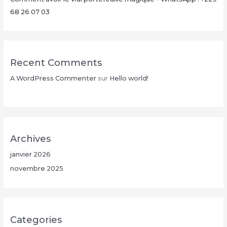
26
68 26 07 03
07
03
Recent Comments
A WordPress Commenter
sur
Hello world!
Archives
janvier 2026
novembre 2025
Categories