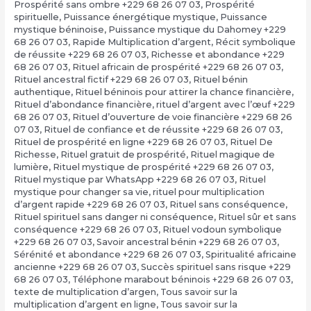
Prospérité sans ombre +229 68 26 07 03
,
Prospérité
spirituelle
,
Puissance énergétique mystique
,
Puissance
mystique béninoise
,
Puissance mystique du Dahomey +229
68 26 07 03
,
Rapide Multiplication d’argent
,
Récit symbolique
de réussite +229 68 26 07 03
,
Richesse et abondance +229
68 26 07 03
,
Rituel africain de prospérité +229 68 26 07 03
,
Rituel ancestral fictif +229 68 26 07 03
,
Rituel bénin
authentique
,
Rituel béninois pour attirer la chance financière
,
Rituel d’abondance financière
,
rituel d’argent avec l’œuf +229
68 26 07 03
,
Rituel d’ouverture de voie financière +229 68 26
07 03
,
Rituel de confiance et de réussite +229 68 26 07 03
,
Rituel de prospérité en ligne +229 68 26 07 03
,
Rituel De
Richesse
,
Rituel gratuit de prospérité
,
Rituel magique de
lumière
,
Rituel mystique de prospérité +229 68 26 07 03
,
Rituel mystique par WhatsApp +229 68 26 07 03
,
Rituel
mystique pour changer sa vie
,
rituel pour multiplication
d’argent rapide +229 68 26 07 03
,
Rituel sans conséquence
,
Rituel spirituel sans danger ni conséquence
,
Rituel sûr et sans
conséquence +229 68 26 07 03
,
Rituel vodoun symbolique
+229 68 26 07 03
,
Savoir ancestral bénin +229 68 26 07 03
,
Sérénité et abondance +229 68 26 07 03
,
Spiritualité africaine
ancienne +229 68 26 07 03
,
Succès spirituel sans risque +229
68 26 07 03
,
Téléphone marabout béninois +229 68 26 07 03
,
texte de multiplication d’argen
,
Tous savoir sur la
multiplication d’argent en ligne
,
Tous savoir sur la