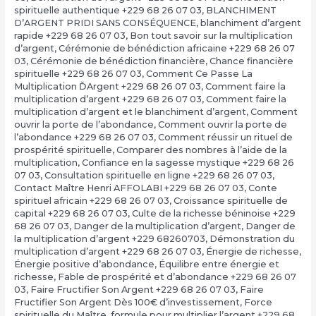
spirituelle authentique +229 68 26 07 03
,
BLANCHIMENT
D’ARGENT PRIDI SANS CONSÉQUENCE
,
blanchiment d’argent
rapide +229 68 26 07 03
,
Bon tout savoir sur la multiplication
d’argent
,
Cérémonie de bénédiction africaine +229 68 26 07
03
,
Cérémonie de bénédiction financière
,
Chance financière
spirituelle +229 68 26 07 03
,
Comment Ce Passe La
Multiplication ĎArgent +229 68 26 07 03
,
Comment faire la
multiplication d’argent +229 68 26 07 03
,
Comment faire la
multiplication d’argent et le blanchiment d’argent
,
Comment
ouvrir la porte de l’abondance
,
Comment ouvrir la porte de
l’abondance +229 68 26 07 03
,
Comment réussir un rituel de
prospérité spirituelle
,
Comparer des nombres à l’aide de la
multiplication
,
Confiance en la sagesse mystique +229 68 26
07 03
,
Consultation spirituelle en ligne +229 68 26 07 03
,
Contact Maître Henri AFFOLABI +229 68 26 07 03
,
Conte
spirituel africain +229 68 26 07 03
,
Croissance spirituelle de
capital +229 68 26 07 03
,
Culte de la richesse béninoise +229
68 26 07 03
,
Danger de la multiplication d’argent
,
Danger de
la multiplication d’argent +229 68260703
,
Démonstration du
multiplication d’argent +229 68 26 07 03
,
Énergie de richesse
,
Énergie positive d’abondance
,
Équilibre entre énergie et
richesse
,
Fable de prospérité et d’abondance +229 68 26 07
03
,
Faire Fructifier Son Argent +229 68 26 07 03
,
Faire
Fructifier Son Argent Dès 100€ d’investissement
,
Force
spirituelle du Maître
,
formule pour multiplier l’argent +229 68