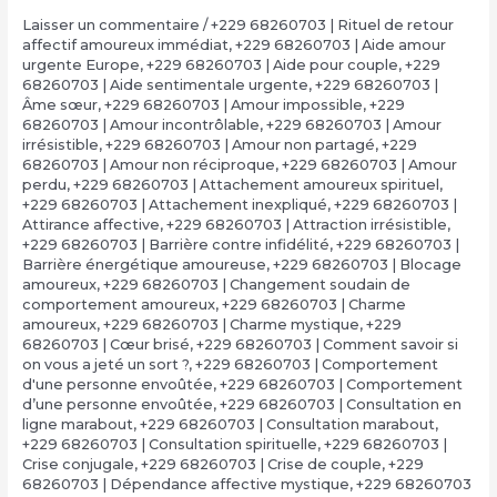
Laisser un commentaire
/
+229 68260703 | Rituel de retour
affectif amoureux immédiat
,
+229 68260703 | Aide amour
urgente Europe
,
+229 68260703 | Aide pour couple
,
+229
68260703 | Aide sentimentale urgente
,
+229 68260703 |
Âme sœur
,
+229 68260703 | Amour impossible
,
+229
68260703 | Amour incontrôlable
,
+229 68260703 | Amour
irrésistible
,
+229 68260703 | Amour non partagé
,
+229
68260703 | Amour non réciproque
,
+229 68260703 | Amour
perdu
,
+229 68260703 | Attachement amoureux spirituel
,
+229 68260703 | Attachement inexpliqué
,
+229 68260703 |
Attirance affective
,
+229 68260703 | Attraction irrésistible
,
+229 68260703 | Barrière contre infidélité
,
+229 68260703 |
Barrière énergétique amoureuse
,
+229 68260703 | Blocage
amoureux
,
+229 68260703 | Changement soudain de
comportement amoureux
,
+229 68260703 | Charme
amoureux
,
+229 68260703 | Charme mystique
,
+229
68260703 | Cœur brisé
,
+229 68260703 | Comment savoir si
on vous a jeté un sort ?
,
+229 68260703 | Comportement
d'une personne envoûtée
,
+229 68260703 | Comportement
d’une personne envoûtée
,
+229 68260703 | Consultation en
ligne marabout
,
+229 68260703 | Consultation marabout
,
+229 68260703 | Consultation spirituelle
,
+229 68260703 |
Crise conjugale
,
+229 68260703 | Crise de couple
,
+229
68260703 | Dépendance affective mystique
,
+229 68260703