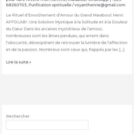
68260703
,
Purification spirituelle
/
voyanthenrie@gmail.com
Le Rituel d’Envoûtement d’Amour du Grand Marabout Henri
AFFOLABI : Une Solution Mystique à la Solitude et à la Douleur
du Cœur Dans les arcanes mystérieux de l’amour,
nombreuses sont les âmes perdues, qui errent dans
l’obscurité, désespérant de retrouver la lumière de l’affection
et de la passion. Nombreux sont ceux qui, frappés par les […]
Rituel
Lire la suite »
d’Envoûtement
Amoureux
du
Grand
Marabout
Henri
AFFOLABI
Rechercher
|
+229
RECHERCHER
68260703