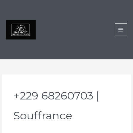
Aller
au
contenu
+229 68260703 |
Souffrance