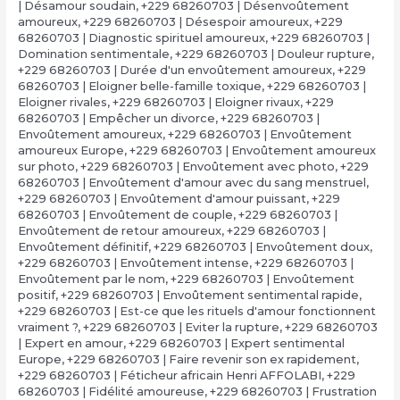
| Désamour soudain
,
+229 68260703 | Désenvoûtement
amoureux
,
+229 68260703 | Désespoir amoureux
,
+229
68260703 | Diagnostic spirituel amoureux
,
+229 68260703 |
Domination sentimentale
,
+229 68260703 | Douleur rupture
,
+229 68260703 | Durée d'un envoûtement amoureux
,
+229
68260703 | Eloigner belle-famille toxique
,
+229 68260703 |
Eloigner rivales
,
+229 68260703 | Eloigner rivaux
,
+229
68260703 | Empêcher un divorce
,
+229 68260703 |
Envoûtement amoureux
,
+229 68260703 | Envoûtement
amoureux Europe
,
+229 68260703 | Envoûtement amoureux
sur photo
,
+229 68260703 | Envoûtement avec photo
,
+229
68260703 | Envoûtement d'amour avec du sang menstruel
,
+229 68260703 | Envoûtement d'amour puissant
,
+229
68260703 | Envoûtement de couple
,
+229 68260703 |
Envoûtement de retour amoureux
,
+229 68260703 |
Envoûtement définitif
,
+229 68260703 | Envoûtement doux
,
+229 68260703 | Envoûtement intense
,
+229 68260703 |
Envoûtement par le nom
,
+229 68260703 | Envoûtement
positif
,
+229 68260703 | Envoûtement sentimental rapide
,
+229 68260703 | Est-ce que les rituels d'amour fonctionnent
vraiment ?
,
+229 68260703 | Eviter la rupture
,
+229 68260703
| Expert en amour
,
+229 68260703 | Expert sentimental
Europe
,
+229 68260703 | Faire revenir son ex rapidement
,
+229 68260703 | Féticheur africain Henri AFFOLABI
,
+229
68260703 | Fidélité amoureuse
,
+229 68260703 | Frustration