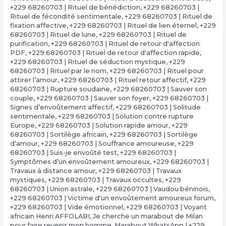
+229 68260703 | Rituel de bénédiction
,
+229 68260703 |
Rituel de fécondité sentimentale
,
+229 68260703 | Rituel de
fixation affective
,
+229 68260703 | Rituel de lien éternel
,
+229
68260703 | Rituel de lune
,
+229 68260703 | Rituel de
purification
,
+229 68260703 | Rituel de retour d'affection
PDF
,
+229 68260703 | Rituel de retour d'affection rapide
,
+229 68260703 | Rituel de séduction mystique
,
+229
68260703 | Rituel par le nom
,
+229 68260703 | Rituel pour
attirer l’amour
,
+229 68260703 | Rituel retour affectif
,
+229
68260703 | Rupture soudaine
,
+229 68260703 | Sauver son
couple
,
+229 68260703 | Sauver son foyer
,
+229 68260703 |
Signes d’envoûtement affectif
,
+229 68260703 | Solitude
sentimentale
,
+229 68260703 | Solution contre rupture
Europe
,
+229 68260703 | Solution rapide amour
,
+229
68260703 | Sortilège africain
,
+229 68260703 | Sortilège
d’amour
,
+229 68260703 | Souffrance amoureuse
,
+229
68260703 | Suis-je envoûté test
,
+229 68260703 |
Symptômes d’un envoûtement amoureux
,
+229 68260703 |
Travaux à distance amour
,
+229 68260703 | Travaux
mystiques
,
+229 68260703 | Travaux occultes
,
+229
68260703 | Union astrale
,
+229 68260703 | Vaudou béninois
,
+229 68260703 | Victime d'un envoûtement amoureux forum
,
+229 68260703 | Vide émotionnel
,
+229 68260703 | Voyant
africain Henri AFFOLABI
,
Je cherche un marabout de Milan
pour faire revenir mon homme
,
Marabout WhatsApp | +229