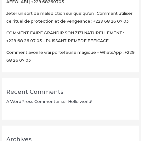
AFFOLABI | +229 68260703
68
26
Jeter un sort de malédiction sur quelqu’un : Comment utiliser
07
ce rituel de protection et de vengeance : +229 68 26 07 03
03
COMMENT FAIRE GRANDIR SON ZIZI NATURELLEMENT :
+229 68 26 07 03 – PUISSANT REMEDE EFFICACE
Comment avoir le vrai portefeuille magique – WhatsApp : +229
68 26 07 03
Recent Comments
A WordPress Commenter
sur
Hello world!
Archives