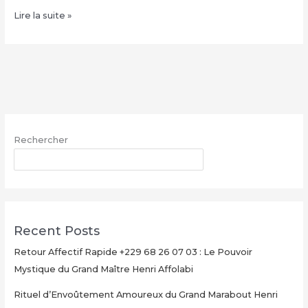
Jeter
Lire la suite »
un
sort
de
malédiction
sur
quelqu’un
:
Rechercher
Comment
utiliser
RECHERCHER
ce
rituel
de
protection
Recent Posts
et
de
Retour Affectif Rapide +229 68 26 07 03 : Le Pouvoir
vengeance
Mystique du Grand Maître Henri Affolabi
:
Rituel d’Envoûtement Amoureux du Grand Marabout Henri
+229