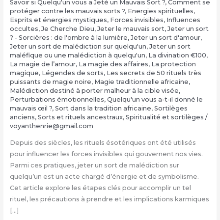
Savoir si Quelqu'un vous a Jeté un Mauvais Sort ?
,
Comment se
protéger contre les mauvais sorts ?
,
Energies spirituelles
,
Esprits et énergies mystiques
,
Forces invisibles
,
Influences
occultes
,
Je Cherche Dieu
,
Jeter le mauvais sort
,
Jeter un sort
? - Sorcières : de l'ombre à la lumière
,
Jeter un sort d'amour
,
Jeter un sort de malédiction sur quelqu'un
,
Jeter un sort
maléfique ou une malédiction à quelqu'un
,
La divination €100
,
‎La magie de l’amour
,
‎La magie des affaires
,
‎La protection
magique
,
Légendes de sorts
,
Les secrets de 50 rituels très
puissants de magie noire
,
Magie traditionnelle africaine
,
Malédiction destiné à porter malheur à la cible visée
,
Perturbations émotionnelles
,
Quelqu'un vous a-t-il donné le
mauvais œil ?
,
Sort dans la tradition africaine
,
Sortilèges
anciens
,
Sorts et rituels ancestraux
,
Spiritualité et sortilèges
/
voyanthenrie@gmail.com
Depuis des siècles, les rituels ésotériques ont été utilisés
pour influencer les forces invisibles qui gouvernent nos vies.
Parmi ces pratiques, jeter un sort de malédiction sur
quelqu’un est un acte chargé d’énergie et de symbolisme.
Cet article explore les étapes clés pour accomplir un tel
rituel, les précautions à prendre et les implications karmiques
[…]