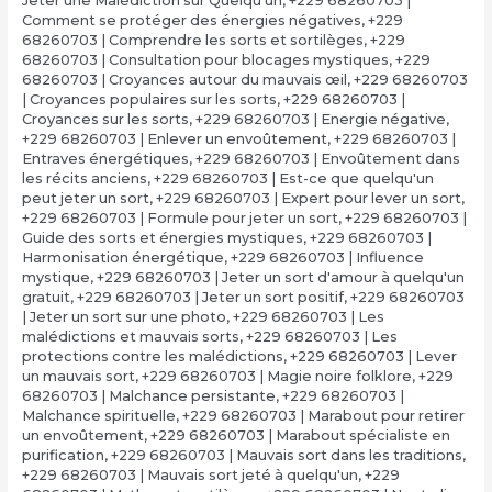
Jeter une Malédiction sur Quelqu'un
,
+229 68260703 |
Comment se protéger des énergies négatives
,
+229
68260703 | Comprendre les sorts et sortilèges
,
+229
68260703 | Consultation pour blocages mystiques
,
+229
68260703 | Croyances autour du mauvais œil
,
+229 68260703
| Croyances populaires sur les sorts
,
+229 68260703 |
Croyances sur les sorts
,
+229 68260703 | Energie négative
,
+229 68260703 | Enlever un envoûtement
,
+229 68260703 |
Entraves énergétiques
,
+229 68260703 | Envoûtement dans
les récits anciens
,
+229 68260703 | Est-ce que quelqu'un
peut jeter un sort
,
+229 68260703 | Expert pour lever un sort
,
+229 68260703 | Formule pour jeter un sort
,
+229 68260703 |
Guide des sorts et énergies mystiques
,
+229 68260703 |
Harmonisation énergétique
,
+229 68260703 | Influence
mystique
,
+229 68260703 | Jeter un sort d'amour à quelqu'un
gratuit
,
+229 68260703 | Jeter un sort positif
,
+229 68260703
| Jeter un sort sur une photo
,
+229 68260703 | Les
malédictions et mauvais sorts
,
+229 68260703 | Les
protections contre les malédictions
,
+229 68260703 | Lever
un mauvais sort
,
+229 68260703 | Magie noire folklore
,
+229
68260703 | Malchance persistante
,
+229 68260703 |
Malchance spirituelle
,
+229 68260703 | Marabout pour retirer
un envoûtement
,
+229 68260703 | Marabout spécialiste en
purification
,
+229 68260703 | Mauvais sort dans les traditions
,
+229 68260703 | Mauvais sort jeté à quelqu'un
,
+229