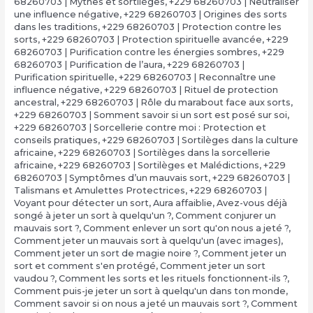
68260703 | Mythes et sortilèges
,
+229 68260703 | Neutraliser
une influence négative
,
+229 68260703 | Origines des sorts
dans les traditions
,
+229 68260703 | Protection contre les
sorts
,
+229 68260703 | Protection spirituelle avancée
,
+229
68260703 | Purification contre les énergies sombres
,
+229
68260703 | Purification de l’aura
,
+229 68260703 |
Purification spirituelle
,
+229 68260703 | Reconnaître une
influence négative
,
+229 68260703 | Rituel de protection
ancestral
,
+229 68260703 | Rôle du marabout face aux sorts
,
+229 68260703 | Somment savoir si un sort est posé sur soi
,
+229 68260703 | Sorcellerie contre moi : Protection et
conseils pratiques
,
+229 68260703 | Sortilèges dans la culture
africaine
,
+229 68260703 | Sortilèges dans la sorcellerie
africaine
,
+229 68260703 | Sortilèges et Malédictions
,
+229
68260703 | Symptômes d’un mauvais sort
,
+229 68260703 |
Talismans et Amulettes Protectrices
,
+229 68260703 |
Voyant pour détecter un sort
,
Aura affaiblie
,
Avez-vous déjà
songé à jeter un sort à quelqu'un ?
,
Comment conjurer un
mauvais sort ?
,
Comment enlever un sort qu'on nous a jeté ?
,
Comment jeter un mauvais sort à quelqu'un (avec images)
,
Comment jeter un sort de magie noire ?
,
Comment jeter un
sort et comment s'en protégé
,
Comment jeter un sort
vaudou ?
,
Comment les sorts et les rituels fonctionnent-ils ?
,
Comment puis-je jeter un sort à quelqu'un dans ton monde
,
Comment savoir si on nous a jeté un mauvais sort ?
,
Comment