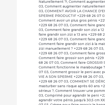
Naturellement ?!
,
Comment augmenter l
03
,
Comment augmenter naturellement l
03
,
COMMENT AVOIR LA CHANCE D'EN
SPERME PRODUCTIF +229 68 26 07 0
Comment avoir un plus gros pénis +22
+229 68 26 07 03
,
Comment faire grandi
03
,
Comment faire grandir son zizi a 1
faire grandir son zizi a 13 ans +229 68 
+229 68 26 07 03
,
Comment faire grandi
Comment faire grandir son zizi à la ma
zizi manuellement ? +229 68 26 07 03
+229 68 26 07 03
,
Comment faire grossi
Comment faire grossir son pénis +229
68 26 07 03
,
Comment faire GROSSIR S
Comment fonctionne le maraboutage 
07 03
,
Comment grossir le peni avec pe
VIE A SON SPERME +229 68 26 07 03
,
+229 68 26 07 03
,
COMMENT SE DÉRO
masturber sans risque après 60 ans +
sérieux ?
,
Comment trouver une pommade
03
,
Comprimé pour agrandir le peni +2
agrandir votre pénis jusqu'à 30,5 cm X
07 03
,
Crème pour faire grossir le bang