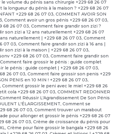
e volume du pénis sans chirurgie +229 68 26 07
a longueur du pénis à la maison ? +229 68 26 07
FANT +229 68 26 07 03
,
COMMENT AVOIR SON
3
,
Comment avoir un gros pénis +229 68 26 07 03
,
9 68 26 07 03
,
Comment faire grandir son zizi ?
r son zizi a 12 ans naturellement +229 68 26 07
2 ans naturellement | +229 68 26 07 03
,
Comment
26 07 03
,
Comment faire grandir son zizi à 16 ans |
r son zizi à la maison | +229 68 26 07 03
,
isonv +229 68 26 07 03
,
Comment faire grandir son
,
Comment faire grossir le pénis : guide complet
r le pénis : guide complet | +229 68 26 07 03
,
 68 26 07 03
,
Comment faire grossir son penis +229
ON PENIS en 10 MIN ! +229 68 26 07 03
,
?
,
Comment grossir le peni avec le miel +229 68 26
tit cola +229 68 26 07 03
,
COMMENT REDONNER
Comment Réussir L'Agrandissement De Son Pénis
ULENT L'ÉLARGISSEMENT
,
Comment se
229 68 26 07 03
,
Comment trouver un marabout
 pour allonger et grossir le pénis +229 68 26 07
29 68 26 07 03
,
Crème de croissance du pénis pour
XXL
,
Crème pour faire grossir le bangala +229 68 26
ala | +229 68 26 07 03
,
Crèmes et lotions | +229 68