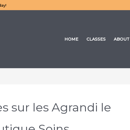
day!
HOME
CLASSES
ABOUT
s sur les Agrandi le
utique Soins