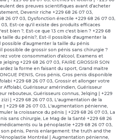
lent des preuves scientifiques avant d’acheter
utement
,
Devenir riche +229 68 26 07 03
,
68 26 07 03
,
Dysfonction érectile +229 68 26 07 03
,
 03
,
Est-ce qu'il existe des produits efficaces
'est bien ?, Est-ce que 13 cm c'est bien ? +229 68
 taille du pénis?
,
Est-il possible d'augmenter la
l possible d’augmenter la taille du pénis
il possible de grossir son pénis sans chirurgie ?
érez votre consommation d'alcool
,
Examens et
e jelqing +229 68 26 07 03
,
FAIRE GROSSIR SON
ardez la forme en faisant du sport
,
Grand maitre
LONGUE PENIS
,
Gros pénis
,
Gros penis disponible
folabi +229 68 26 07 03
,
Grossir et allonger votre
r Affolabi
,
Guérisseur amérindien
,
Guérisseur
eur rebouteux
,
Guérisseurs connus
,
Jelqing | +229
 zizi | +229 68 26 07 03
,
L'augmentation de la
ue | +229 68 26 07 03
,
L'augmentation pénienne
,
imuler la croissance du pénis | +229 68 26 07 03
,
La
nis sans chirurgie
,
Le Mag de la Santé +229 68 26
 médicaments ou la pénoplastie +229 68 26 07 03
,
 son pénis
,
Penis enlargement: the truth and the
Pénoplastie Montréal | Augmentation pénienne
,