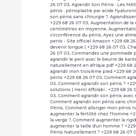
26 07 03
,
Agrandir Son Pénis : Les Mé
pénis : pénoplastie par acide hyaluron
son pénis sans chirurgie ?
,
Agrandisse
+229 68 26 07 03
,
Augmentation de la c
centimètres en moyenne
,
Augmentati
circonférence du pénis
,
Ayez une alime
penis - Site officiel Amazon +229 68 2
devenir longue | +229 68 26 07 03
,
Cha
26 07 03
,
Commandez une pommade pour
agrandir le peni avec le beurre de kari
naturellement en afrique pdf +229 68 
agrandir mon troisième pied +229 68 2
pénis +229 68 26 07 03
,
Comment agran
03
,
Comment agrandir son pénis ? +22
solutions | Henri Affolabi : +229 68 26 
03
,
Comment agrandir son pénis avec m
Comment agrandir son pénis sans chir
Pénis
,
Comment allonger mon pénis na
augmenter la fertilité chez l'homme +
la verge ?
,
Comment augmenter la rigidi
augmenter la taille d'un homme ? +229
Pénis Naturellement ? +229 68 26 07 