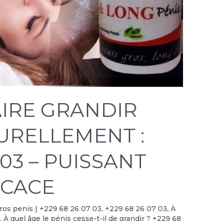
IRE GRANDIR
TURELLEMENT :
 03 – PUISSANT
ICACE
 gros penis | +229 68 26 07 03
,
+229 68 26 07 03
,
À
?
,
À quel âge le pénis cesse-t-il de grandir ? +229 68