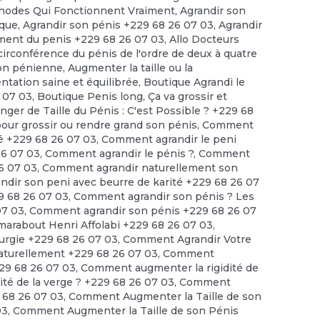
thodes Qui Fonctionnent Vraiment
,
Agrandir son
ique
,
Agrandir son pénis +229 68 26 07 03
,
Agrandir
ment du penis +229 68 26 07 03
,
Allo Docteurs
irconférence du pénis de l'ordre de deux à quatre
on pénienne
,
Augmenter la taille ou la
ntation saine et équilibrée
,
Boutique Agrandi le
6 07 03
,
Boutique Penis long
,
Ça va grossir et
nger de Taille du Pénis : C'est Possible ? +229 68
 grossir ou rendre grand son pénis
,
Comment
té +229 68 26 07 03
,
Comment agrandir le peni
26 07 03
,
Comment agrandir le pénis ?
,
Comment
6 07 03
,
Comment agrandir naturellement son
dir son peni avec beurre de karité +229 68 26 07
9 68 26 07 03
,
Comment agrandir son pénis ? Les
07 03
,
Comment agrandir son pénis +229 68 26 07
arabout Henri Affolabi +229 68 26 07 03
,
urgie +229 68 26 07 03
,
Comment Agrandir Votre
turellement +229 68 26 07 03
,
Comment
229 68 26 07 03
,
Comment augmenter la rigidité de
té de la verge ? +229 68 26 07 03
,
Comment
 68 26 07 03
,
Comment Augmenter la Taille de son
03
,
Comment Augmenter la Taille de son Pénis