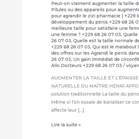
Peut-on vraiment augmenter la taille d
Pilules ou des appareils pour augmente
pour agrandir le zizi pharmacie | +229 
développement du pénis +229 68 26 0
meilleure taille pour satisfaire une fe
une femme ? +229 68 26 07 03
,
Quelle 
26 07 03
,
Quelle est la taille normale d
+229 68 26 07 03
,
Qui est le marabout 
des offres sur les Agrandi le penis da
26 07 03
,
Un gain immédiat de circonfé
Allo Docteurs +229 68 26 07 03
/
voya
AUGMENTER LA TAILLE ET L’ÉPAISSE
NATURELLE DU MAÎTRE HENRI AFFOLAB
solution traditionnelle La taille du p
Même si l’on essaie de banaliser ce c
affecte leur […]
COMMENT
Lire la suite »
FAIRE