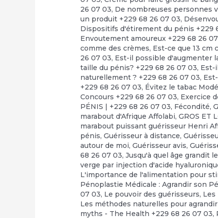
26 07 03
,
De nombreuses personnes veu
un produit +229 68 26 07 03
,
Désenvo
Dispositifs d'étirement du pénis +229 
Envoutement amoureux +229 68 26 07
comme des crèmes
,
Est-ce que 13 cm c
26 07 03
,
Est-il possible d'augmenter la
taille du pénis? +229 68 26 07 03
,
Est-i
naturellement ? +229 68 26 07 03
,
Est-
+229 68 26 07 03
,
Évitez le tabac Mod
Concours +229 68 26 07 03
,
Exercice d
PÉNIS | +229 68 26 07 03
,
Fécondité
,
G
marabout d'Afrique Affolabi
,
GROS ET 
marabout puissant guérisseur Henri Af
pénis
,
Guérisseur à distance
,
Guérisseu
autour de moi
,
Guérisseur avis
,
Guériss
68 26 07 03
,
Jusqu'à quel âge grandit le
verge par injection d'acide hyaluroniq
L'importance de l'alimentation pour st
Pénoplastie Médicale : Agrandir son Pé
07 03
,
Le pouvoir des guérisseurs
,
Les
Les méthodes naturelles pour agrandir
myths - The Health +229 68 26 07 03
,