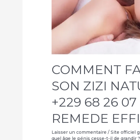
COMMENT FA
SON ZIZI NA
+229 68 26 07
REMEDE EFF
Laisser un commentaire
/
Site officiel
quel âge le pénis cesse-t-il de grandir 