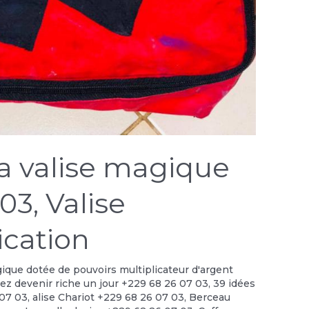
la valise magique
03, Valise
cation
gique dotée de pouvoirs multiplicateur d'argent
lez devenir riche un jour +229 68 26 07 03
,
39 idées
 07 03
,
alise Chariot +229 68 26 07 03
,
Berceau