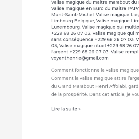
Valise magique du maitre marabout du 
Valise magique en Euro du maître PA
Mont-Saint-Michel
,
Valise magique Liè
Limbourg Belgique
,
Valise magique Linz
Luxembourg
,
Valise magique qui multip
+229 68 26 07 03
,
Valise magique qui m
sans conséquence +229 68 26 07 03
,
V
03
,
Valise magique rituel +229 68 26 0
l'argent +229 68 26 07 03
,
Valise rempl
voyanthenrie@gmail.com
Comment fonctionne la valise magique 
Comment la valise magique attire l’arge
du Grand Marabout Henri Affolabi, gardi
de la prospérité. Dans cet article, je v
Condition
Lire la suite »
de
la
valise