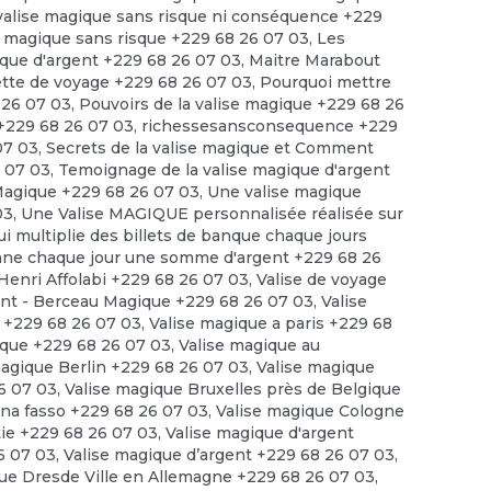
a valise magique sans risque ni conséquence +229
se magique sans risque +229 68 26 07 03
,
Les
ique d'argent +229 68 26 07 03
,
Maitre Marabout
ette de voyage +229 68 26 07 03
,
Pourquoi mettre
8 26 07 03
,
Pouvoirs de la valise magique +229 68 26
 +229 68 26 07 03
,
richessesansconsequence +229
07 03
,
Secrets de la valise magique et Comment
6 07 03
,
Temoignage de la valise magique d'argent
agique +229 68 26 07 03
,
Une valise magique
03
,
Une Valise MAGIQUE personnalisée réalisée sur
ui multiplie des billets de banque chaque jours
onne chaque jour une somme d'argent +229 68 26
 Henri Affolabi +229 68 26 07 03
,
Valise de voyage
ant - Berceau Magique +229 68 26 07 03
,
Valise
s +229 68 26 07 03
,
Valise magique a paris +229 68
ique +229 68 26 07 03
,
Valise magique au
magique Berlin +229 68 26 07 03
,
Valise magique
6 07 03
,
Valise magique Bruxelles près de Belgique
ina fasso +229 68 26 07 03
,
Valise magique Cologne
tie +229 68 26 07 03
,
Valise magique d'argent
6 07 03
,
Valise magique d’argent +229 68 26 07 03
,
ue Dresde Ville en Allemagne +229 68 26 07 03
,