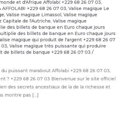
monde et d'Afrique Affolabi +229 68 26 07 03
,
PA AFFOLABI +229 68 26 07 03
,
Valise magique Le
ge
,
Valise magique Limassol
,
Valise magique
 Capitale de l'Autriche
,
Valise magique
lie des billets de banque en Euro chaque jours
ultiplie des billets de banque en Euro chaque jours
alise magique qui produit de l'argent +229 68 26 07
7 03
,
Valise magique très puissante qui produire
it de billets de banque +229 68 26 07 03
/
du puissant marabout Affolabi +229 68 26 07 03,
nt ? +229 68 26 07 03 Bienvenue sur le site officiel
en des secrets ancestraux de la de la richesse et
ous montre pas […]