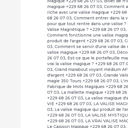
Magique +229 68 26 07 03
,
Billet de n
magique +229 68 26 07 03
,
Comment avo
riche avec une valise magique +229 68
68 26 07 03
,
Comment entrer dans la v
pour que tout rentre dans une valise ?
Valise Magnétique ? +229 68 26 07 03
,
Comment fonctionne une valise magiq
produit de l'argent +229 68 26 07 03
,
C
03
,
Comment se servir d'une valise de 
valise magique +229 68 26 07 03
,
Déco
26 07 03
,
Est-ce que le portefeuille m
vrai la valise magique ? +229 68 26 07 
03
,
Grand marabout voyant médium AF
d'argent +229 68 26 07 03
,
Grande Vali
magie 350 Tours +229 68 26 07 03
,
L'i
Fabrique de Mots Magiques +229 68 2
07 03
,
La mallette magique +229 68 26
+229 68 26 07 03
,
La valise magique
VIE +229 68 26 07 03
,
LA VALISE MAG
03
,
La valise magique qui produit de l'a
+229 68 26 07 03
,
LA VALISE MYSTIQUE
+229 68 26 07 03
,
LA VRAI VALISE MA
Le Caisson Magique +229 68 26 07 03
,