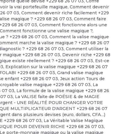
'importe quelle devise +229 68 26 07 03
,
Coffre
ir la vrai portefeuille magique
,
Comment devenir
 26 07 03
,
Comment devenir riche facilement +229
alise magique ? +229 68 26 07 03
,
Comment faire
 +229 68 26 07 03
,
Comment fonctionne alors une
Comment fonctionne une valise magique ?
,
ue ? +229 68 26 07 03
,
Comment la valise magique
omment marche la valise magique ? +229 68 26 07
diagnostic ? +229 68 26 07 03
,
Comment utiliser la
r magique +229 68 26 07 03
,
Devenir riche +229 68
agique existe réellement ? +229 68 26 07 03
,
Est-ce
03
,
Explication sur la valise magique +229 68 26 07
FOLABI +229 68 26 07 03
,
Grand valise magique
se enfant +229 68 26 07 03
,
Jeux action Tours de
ncroyable valise magique +229 68 26 07 03
,
La
6 07 03
,
La formule de la valise magique +229 68 26
 07 03
,
La VALISE faite de POÉSIE & de MAGIE
 d'argent - UNE RÉALITÉ POUR CHANGER VOTRE
IQUE MULTIPLICATEUR D'ARGENT +229 68 26 07
rgent dans plusieurs devises (euro, dollars, CFA…)
 +229 68 26 07 03
,
La Véritable Valise Magique
GIQUE POUR DEVENIR RICHE +229 68 26 07 03
,
Le porte-monnaie magique ou la valise magique