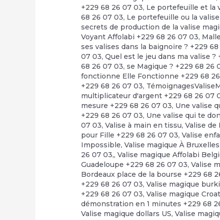
+229 68 26 07 03
,
Le portefeuille et l
68 26 07 03
,
Le portefeuille ou la vali
secrets de production de la valise mag
Voyant Affolabi +229 68 26 07 03
,
Mall
ses valises dans la baignoire ? +229 6
07 03
,
Quel est le jeu dans ma valise ?
68 26 07 03
,
se Magique ? +229 68 26 
fonctionne Elle Fonctionne +229 68 2
+229 68 26 07 03
,
TémoignagesValiseM
multiplicateur d'argent +229 68 26 07 
mesure +229 68 26 07 03
,
Une valise q
+229 68 26 07 03
,
Une valise qui te d
07 03
,
Valise à main en tissu
,
Valise de
pour Fille +229 68 26 07 03
,
Valise enf
Impossible
,
Valise magique À Bruxelle
26 07 03,
,
Valise magique Affolabi Belg
Guadeloupe +229 68 26 07 03
,
Valise 
Bordeaux place de la bourse +229 68 2
+229 68 26 07 03
,
Valise magique burk
+229 68 26 07 03
,
Valise magique Croa
démonstration en 1 minutes +229 68 2
Valise magique dollars US
,
Valise magiq