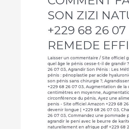
COMMENT FA
SON ZIZI NA
+229 68 26 07
REMEDE EFF
Laisser un commentaire
/
Site officiel
quel âge le pénis cesse-t-il de grandir 
26 07 03
,
Agrandir Son Pénis : Les Mé
pénis : pénoplastie par acide hyaluron
son pénis sans chirurgie ?
,
Agrandisse
+229 68 26 07 03
,
Augmentation de la c
centimètres en moyenne
,
Augmentati
circonférence du pénis
,
Ayez une alime
penis - Site officiel Amazon +229 68 2
devenir longue | +229 68 26 07 03
,
Cha
26 07 03
,
Commandez une pommade pour
agrandir le peni avec le beurre de kari
naturellement en afrique pdf +229 68 