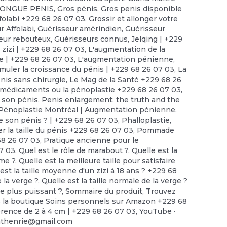
LONGUE PENIS
,
Gros pénis
,
Gros penis disponible
folabi +229 68 26 07 03
,
Grossir et allonger votre
r Affolabi
,
Guérisseur amérindien
,
Guérisseur
eur rebouteux
,
Guérisseurs connus
,
Jelqing | +229
 zizi | +229 68 26 07 03
,
L'augmentation de la
ue | +229 68 26 07 03
,
L'augmentation pénienne
,
imuler la croissance du pénis | +229 68 26 07 03
,
La
nis sans chirurgie
,
Le Mag de la Santé +229 68 26
 médicaments ou la pénoplastie +229 68 26 07 03
,
 son pénis
,
Penis enlargement: the truth and the
Pénoplastie Montréal | Augmentation pénienne
,
e son pénis ? | +229 68 26 07 03
,
Phalloplastie
,
r la taille du pénis +229 68 26 07 03
,
Pommade
68 26 07 03
,
Pratique ancienne pour le
7 03
,
Quel est le rôle de marabout ?
,
Quelle est la
mme ?
,
Quelle est la meilleure taille pour satisfaire
est la taille moyenne d'un zizi à 18 ans ? +229 68
e la verge ?
,
Quelle est la taille normale de la verge ?
le plus puissant ?
,
Sommaire du produit
,
Trouvez
ns la boutique Soins personnels sur Amazon +229 68
rence de 2 à 4 cm | +229 68 26 07 03
,
YouTube ·
nthenrie@gmail.com