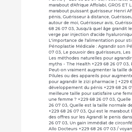
marabout d'Afrique Affolabi
,
GROS ET 
marabout puissant guérisseur Henri Af
pénis
,
Guérisseur à distance
,
Guérisseu
autour de moi
,
Guérisseur avis
,
Guériss
68 26 07 03
,
Jusqu'à quel âge grandit le
verge par injection d'acide hyaluroniq
L'importance de l'alimentation pour st
Pénoplastie Médicale : Agrandir son Pé
07 03
,
Le pouvoir des guérisseurs
,
Les
Les méthodes naturelles pour agrandir
myths - The Health +229 68 26 07 03
,
Peut-on vraiment augmenter la taille d
Pilules ou des appareils pour augmente
pour agrandir le zizi pharmacie | +229 
développement du pénis +229 68 26 0
meilleure taille pour satisfaire une fe
une femme ? +229 68 26 07 03
,
Quelle 
26 07 03
,
Quelle est la taille normale d
+229 68 26 07 03
,
Qui est le marabout 
des offres sur les Agrandi le penis da
26 07 03
,
Un gain immédiat de circonfé
Allo Docteurs +229 68 26 07 03
/
voya