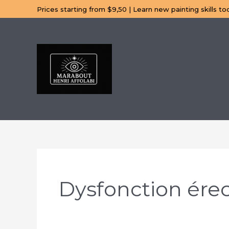
Aller
Prices starting from $9,50 | Learn new painting skills to
au
contenu
Dysfonction érec