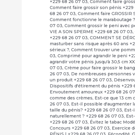
+229 68 26 07 03
,
Comment faire grossi
Comment faire grossir son pénis +229
68 26 07 03
,
Comment faire GROSSIR S
Comment fonctionne le maraboutage 
07 03
,
Comment grossir le peni avec pe
VIE A SON SPERME +229 68 26 07 03
,
+229 68 26 07 03
,
COMMENT SE DÉRO
masturber sans risque après 60 ans +
sérieux ?
,
Comment trouver une pommade
03
,
Comprimé pour agrandir le peni +2
agrandir votre pénis jusqu'à 30,5 cm X
07 03
,
Crème pour faire grossir le bang
26 07 03
,
De nombreuses personnes veu
un produit +229 68 26 07 03
,
Désenvo
Dispositifs d'étirement du pénis +229 
Envoutement amoureux +229 68 26 07
comme des crèmes
,
Est-ce que 13 cm c
26 07 03
,
Est-il possible d'augmenter la
taille du pénis? +229 68 26 07 03
,
Est-i
naturellement ? +229 68 26 07 03
,
Est-
+229 68 26 07 03
,
Évitez le tabac Mod
Concours +229 68 26 07 03
,
Exercice d
PÉNIS | +229 68 26 07 03
,
Fécondité
,
G