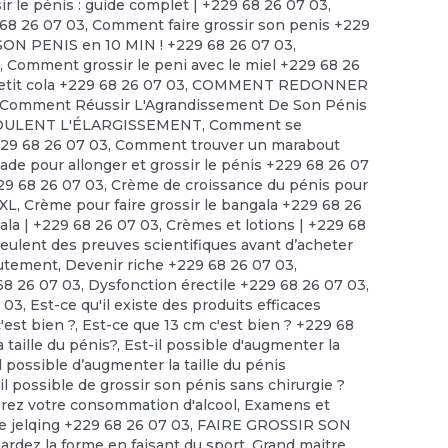
r le pénis : guide complet | +229 68 26 07 03
,
 68 26 07 03
,
Comment faire grossir son penis +229
ON PENIS en 10 MIN ! +229 68 26 07 03
,
?
,
Comment grossir le peni avec le miel +229 68 26
tit cola +229 68 26 07 03
,
COMMENT REDONNER
Comment Réussir L'Agrandissement De Son Pénis
ULENT L'ÉLARGISSEMENT
,
Comment se
229 68 26 07 03
,
Comment trouver un marabout
 pour allonger et grossir le pénis +229 68 26 07
29 68 26 07 03
,
Crème de croissance du pénis pour
XXL
,
Crème pour faire grossir le bangala +229 68 26
ala | +229 68 26 07 03
,
Crèmes et lotions | +229 68
lent des preuves scientifiques avant d’acheter
utement
,
Devenir riche +229 68 26 07 03
,
68 26 07 03
,
Dysfonction érectile +229 68 26 07 03
,
 03
,
Est-ce qu'il existe des produits efficaces
'est bien ?, Est-ce que 13 cm c'est bien ? +229 68
 taille du pénis?
,
Est-il possible d'augmenter la
l possible d’augmenter la taille du pénis
il possible de grossir son pénis sans chirurgie ?
érez votre consommation d'alcool
,
Examens et
e jelqing +229 68 26 07 03
,
FAIRE GROSSIR SON
ardez la forme en faisant du sport
,
Grand maitre