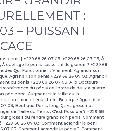
IRE GRANDIR
TURELLEMENT :
 03 – PUISSANT
ICACE
 gros penis | +229 68 26 07 03
,
+229 68 26 07 03
,
À
?
,
À quel âge le pénis cesse-t-il de grandir ? +229 68
thodes Qui Fonctionnent Vraiment
,
Agrandir son
ique
,
Agrandir son pénis +229 68 26 07 03
,
Agrandir
ment du penis +229 68 26 07 03
,
Allo Docteurs
irconférence du pénis de l'ordre de deux à quatre
on pénienne
,
Augmenter la taille ou la
ntation saine et équilibrée
,
Boutique Agrandi le
6 07 03
,
Boutique Penis long
,
Ça va grossir et
nger de Taille du Pénis : C'est Possible ? +229 68
 grossir ou rendre grand son pénis
,
Comment
té +229 68 26 07 03
,
Comment agrandir le peni
26 07 03
,
Comment agrandir le pénis ?
,
Comment