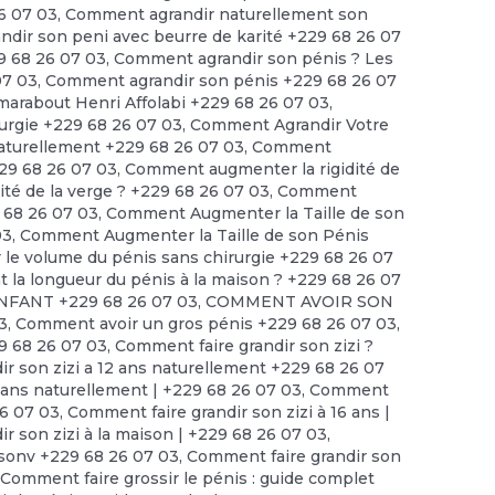
6 07 03
,
Comment agrandir naturellement son
dir son peni avec beurre de karité +229 68 26 07
9 68 26 07 03
,
Comment agrandir son pénis ? Les
07 03
,
Comment agrandir son pénis +229 68 26 07
arabout Henri Affolabi +229 68 26 07 03
,
urgie +229 68 26 07 03
,
Comment Agrandir Votre
turellement +229 68 26 07 03
,
Comment
229 68 26 07 03
,
Comment augmenter la rigidité de
té de la verge ? +229 68 26 07 03
,
Comment
 68 26 07 03
,
Comment Augmenter la Taille de son
03
,
Comment Augmenter la Taille de son Pénis
e volume du pénis sans chirurgie +229 68 26 07
a longueur du pénis à la maison ? +229 68 26 07
FANT +229 68 26 07 03
,
COMMENT AVOIR SON
3
,
Comment avoir un gros pénis +229 68 26 07 03
,
9 68 26 07 03
,
Comment faire grandir son zizi ?
r son zizi a 12 ans naturellement +229 68 26 07
2 ans naturellement | +229 68 26 07 03
,
Comment
26 07 03
,
Comment faire grandir son zizi à 16 ans |
r son zizi à la maison | +229 68 26 07 03
,
isonv +229 68 26 07 03
,
Comment faire grandir son
,
Comment faire grossir le pénis : guide complet