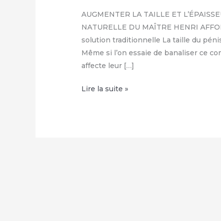
AUGMENTER LA TAILLE ET L’ÉPAISSE
NATURELLE DU MAÎTRE HENRI AFFOLAB
solution traditionnelle La taille du p
Même si l’on essaie de banaliser ce c
affecte leur […]
COMMENT
Lire la suite »
FAIRE
GRANDIR
SON
ZIZI
NATURELLEMENT
:
+229
68
26
07