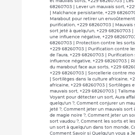
et mauvais sorts
,
+229 68260703 | Les 
68260703 | Lever un mauvais sort
,
+22
| Malchance persistante
,
+229 68260703
Marabout pour retirer un envoûtemen
purification
,
+229 68260703 | Mauvais s
sort jeté à quelqu'un
,
+229 68260703 | 
une influence négative
,
+229 68260703 
68260703 | Protection contre les sort
+229 68260703 | Purification contre l
de l’aura
,
+229 68260703 | Purification s
influence négative
,
+229 68260703 | Ri
du marabout face aux sorts
,
+229 68260
+229 68260703 | Sorcellerie contre moi
| Sortilèges dans la culture africaine
,
+2
africaine
,
+229 68260703 | Sortilèges e
mauvais sort
,
+229 68260703 | Talisma
Voyant pour détecter un sort
,
Aura affa
quelqu'un ?
,
Comment conjurer un mauv
jeté ?
,
Comment jeter un mauvais sort à
de magie noire ?
,
Comment jeter un so
sort vaudou ?
,
Comment les sorts et les 
un sort à quelqu'un dans ton monde
,
C
Comment Savoir si Quelqu'un vous a Je