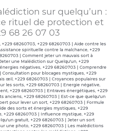
lédiction sur quelqu’un :
 rituel de protection et
29 68 26 07 03
,
+229 68260703
,
+229 68260703 | Aide contre les
ssistance spirituelle contre la malchance
,
+229
8260703 | Comment jeter un mauvais sort à
eter une Malédiction sur Quelqu'un
,
+229
énergies négatives
,
+229 68260703 | Comprendre
 Consultation pour blocages mystiques
,
+229
is œil
,
+229 68260703 | Croyances populaires sur
r les sorts
,
+229 68260703 | Energie négative
,
ment
,
+229 68260703 | Entraves énergétiques
,
+229
ts anciens
,
+229 68260703 | Est-ce que quelqu'un
ert pour lever un sort
,
+229 68260703 | Formule
de des sorts et énergies mystiques
,
+229
e
,
+229 68260703 | Influence mystique
,
+229
lqu'un gratuit
,
+229 68260703 | Jeter un sort
sur une photo
,
+229 68260703 | Les malédictions