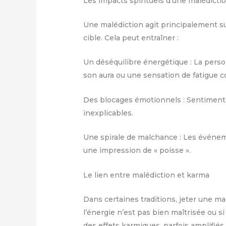
Les impacts spirituels d’une malédicti
Une malédiction agit principalement sur 
cible. Cela peut entraîner :
Un déséquilibre énergétique : La pers
son aura ou une sensation de fatigue c
Des blocages émotionnels : Sentiments
inexplicables.
Une spirale de malchance : Les événe
une impression de « poisse ».
Le lien entre malédiction et karma
Dans certaines traditions, jeter une ma
l’énergie n’est pas bien maîtrisée ou si
des effets karmiques, parfois amplifiés.