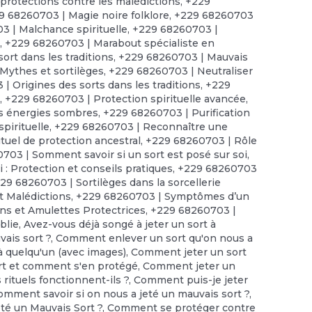
protections contre les malédictions
,
+229
9 68260703 | Magie noire folklore
,
+229 68260703
 | Malchance spirituelle
,
+229 68260703 |
t
,
+229 68260703 | Marabout spécialiste en
ort dans les traditions
,
+229 68260703 | Mauvais
Mythes et sortilèges
,
+229 68260703 | Neutraliser
| Origines des sorts dans les traditions
,
+229
s
,
+229 68260703 | Protection spirituelle avancée
,
es énergies sombres
,
+229 68260703 | Purification
pirituelle
,
+229 68260703 | Reconnaître une
tuel de protection ancestral
,
+229 68260703 | Rôle
703 | Somment savoir si un sort est posé sur soi
,
 : Protection et conseils pratiques
,
+229 68260703
29 68260703 | Sortilèges dans la sorcellerie
t Malédictions
,
+229 68260703 | Symptômes d’un
ns et Amulettes Protectrices
,
+229 68260703 |
iblie
,
Avez-vous déjà songé à jeter un sort à
ais sort ?
,
Comment enlever un sort qu'on nous a
 quelqu'un (avec images)
,
Comment jeter un sort
rt et comment s'en protégé
,
Comment jeter un
rituels fonctionnent-ils ?
,
Comment puis-je jeter
omment savoir si on nous a jeté un mauvais sort ?
,
té un Mauvais Sort ?
,
Comment se protéger contre