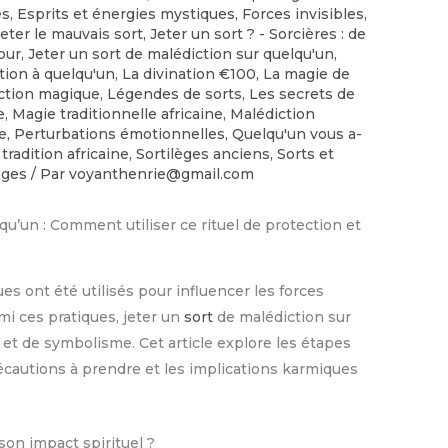
es
,
Esprits et énergies mystiques
,
Forces invisibles
,
Jeter le mauvais sort
,
Jeter un sort ? - Sorcières : de
our
,
Jeter un sort de malédiction sur quelqu'un
,
tion à quelqu'un
,
La divination €100
,
‎La magie de
ection magique
,
Légendes de sorts
,
Les secrets de
e
,
Magie traditionnelle africaine
,
Malédiction
ée
,
Perturbations émotionnelles
,
Quelqu'un vous a-
 tradition africaine
,
Sortilèges anciens
,
Sorts et
lèges
/ Par
voyanthenrie@gmail.com
ues ont été utilisés pour influencer les forces
mi ces pratiques, jeter un
sort
de malédiction sur
 et de symbolisme. Cet article explore les étapes
précautions à prendre et les implications karmiques
son impact spirituel ?