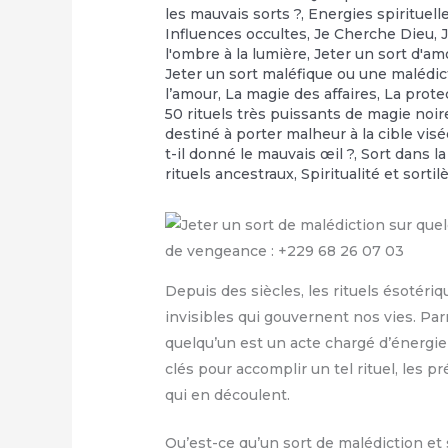
les mauvais sorts ?
,
Energies spirituell
Influences occultes
,
Je Cherche Dieu
,
l'ombre à la lumière
,
Jeter un sort d'am
Jeter un sort maléfique ou une malédic
l’amour
,
‎La magie des affaires
,
‎La prot
50 rituels très puissants de magie noir
destiné à porter malheur à la cible vis
t-il donné le mauvais œil ?
,
Sort dans la
rituels ancestraux
,
Spiritualité et sorti
Depuis des siècles, les rituels ésotériq
invisibles qui gouvernent nos vies. Par
quelqu’un est un acte chargé d’énergie
clés pour accomplir un tel rituel, les 
qui en découlent.
Qu’est-ce qu’un sort de malédiction et 