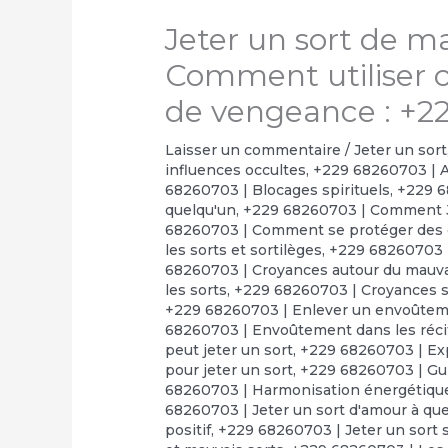
Jeter un sort de ma
Comment utiliser ce
de vengeance : +2
Laisser un commentaire
/
Jeter un sort
influences occultes
,
+229 68260703 | A
68260703 | Blocages spirituels
,
+229 6
quelqu'un
,
+229 68260703 | Comment J
68260703 | Comment se protéger des 
les sorts et sortilèges
,
+229 68260703 |
68260703 | Croyances autour du mauva
les sorts
,
+229 68260703 | Croyances su
+229 68260703 | Enlever un envoûte
68260703 | Envoûtement dans les réci
peut jeter un sort
,
+229 68260703 | Exp
pour jeter un sort
,
+229 68260703 | Gui
68260703 | Harmonisation énergétiqu
68260703 | Jeter un sort d'amour à que
positif
,
+229 68260703 | Jeter un sort 