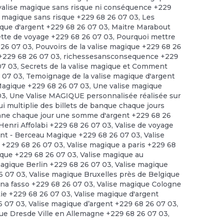
a valise magique sans risque ni conséquence +229
se magique sans risque +229 68 26 07 03
,
Les
ique d'argent +229 68 26 07 03
,
Maitre Marabout
ette de voyage +229 68 26 07 03
,
Pourquoi mettre
8 26 07 03
,
Pouvoirs de la valise magique +229 68 26
 +229 68 26 07 03
,
richessesansconsequence +229
07 03
,
Secrets de la valise magique et Comment
6 07 03
,
Temoignage de la valise magique d'argent
agique +229 68 26 07 03
,
Une valise magique
03
,
Une Valise MAGIQUE personnalisée réalisée sur
ui multiplie des billets de banque chaque jours
onne chaque jour une somme d'argent +229 68 26
 Henri Affolabi +229 68 26 07 03
,
Valise de voyage
ant - Berceau Magique +229 68 26 07 03
,
Valise
s +229 68 26 07 03
,
Valise magique a paris +229 68
ique +229 68 26 07 03
,
Valise magique au
magique Berlin +229 68 26 07 03
,
Valise magique
6 07 03
,
Valise magique Bruxelles près de Belgique
ina fasso +229 68 26 07 03
,
Valise magique Cologne
tie +229 68 26 07 03
,
Valise magique d'argent
6 07 03
,
Valise magique d’argent +229 68 26 07 03
,
ue Dresde Ville en Allemagne +229 68 26 07 03
,