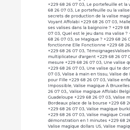
+229 68 26 07 03
,
Le portefeuille et l
68 26 07 03
,
Le portefeuille ou la vali
secrets de production de la valise mag
Voyant Affolabi +229 68 26 07 03
,
Mall
ses valises dans la baignoire ? +229 6
07 03
,
Quel est le jeu dans ma valise ?
68 26 07 03
,
se Magique ? +229 68 26 
fonctionne Elle Fonctionne +229 68 2
+229 68 26 07 03
,
TémoignagesValiseM
multiplicateur d'argent +229 68 26 07 
mesure +229 68 26 07 03
,
Une valise q
+229 68 26 07 03
,
Une valise qui te d
07 03
,
Valise à main en tissu
,
Valise de
pour Fille +229 68 26 07 03
,
Valise enf
Impossible
,
Valise magique À Bruxelle
26 07 03,
,
Valise magique Affolabi Belg
Guadeloupe +229 68 26 07 03
,
Valise 
Bordeaux place de la bourse +229 68 2
+229 68 26 07 03
,
Valise magique burk
+229 68 26 07 03
,
Valise magique Croa
démonstration en 1 minutes +229 68 2
Valise magique dollars US
,
Valise magiq