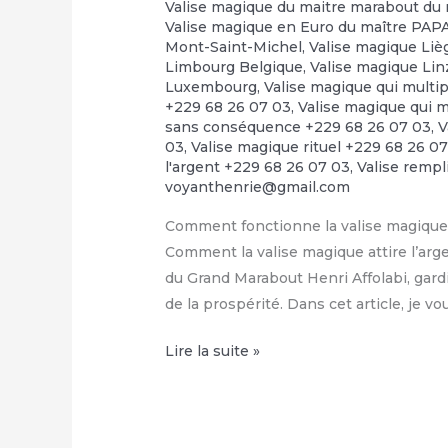
Valise magique du maitre marabout du 
Valise magique en Euro du maître PA
Mont-Saint-Michel
,
Valise magique Liè
Limbourg Belgique
,
Valise magique Linz
Luxembourg
,
Valise magique qui multip
+229 68 26 07 03
,
Valise magique qui m
sans conséquence +229 68 26 07 03
,
V
03
,
Valise magique rituel +229 68 26 0
l'argent +229 68 26 07 03
,
Valise rempl
voyanthenrie@gmail.com
Comment fonctionne la valise magique 
Comment la valise magique attire l’arge
du Grand Marabout Henri Affolabi, gardi
de la prospérité. Dans cet article, je v
Condition
Lire la suite »
de
la
valise