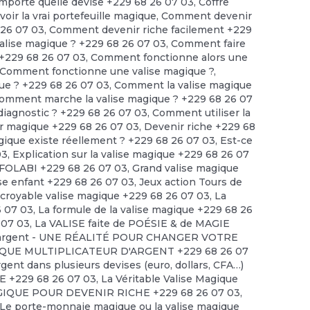
'importe quelle devise +229 68 26 07 03
,
Coffre
ir la vrai portefeuille magique
,
Comment devenir
 26 07 03
,
Comment devenir riche facilement +229
alise magique ? +229 68 26 07 03
,
Comment faire
 +229 68 26 07 03
,
Comment fonctionne alors une
Comment fonctionne une valise magique ?
,
ue ? +229 68 26 07 03
,
Comment la valise magique
omment marche la valise magique ? +229 68 26 07
diagnostic ? +229 68 26 07 03
,
Comment utiliser la
r magique +229 68 26 07 03
,
Devenir riche +229 68
agique existe réellement ? +229 68 26 07 03
,
Est-ce
03
,
Explication sur la valise magique +229 68 26 07
FOLABI +229 68 26 07 03
,
Grand valise magique
se enfant +229 68 26 07 03
,
Jeux action Tours de
ncroyable valise magique +229 68 26 07 03
,
La
6 07 03
,
La formule de la valise magique +229 68 26
 07 03
,
La VALISE faite de POÉSIE & de MAGIE
 d'argent - UNE RÉALITÉ POUR CHANGER VOTRE
IQUE MULTIPLICATEUR D'ARGENT +229 68 26 07
rgent dans plusieurs devises (euro, dollars, CFA…)
 +229 68 26 07 03
,
La Véritable Valise Magique
GIQUE POUR DEVENIR RICHE +229 68 26 07 03
,
Le porte-monnaie magique ou la valise magique