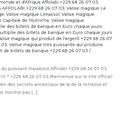
monde et d'Afrique Affolabi +229 68 26 07 03
,
PA AFFOLABI +229 68 26 07 03
,
Valise magique Le
ge
,
Valise magique Limassol
,
Valise magique
 Capitale de l'Autriche
,
Valise magique
lie des billets de banque en Euro chaque jours
ultiplie des billets de banque en Euro chaque jours
alise magique qui produit de l'argent +229 68 26 07
7 03
,
Valise magique très puissante qui produire
it de billets de banque +229 68 26 07 03
/
du puissant marabout Affolabi +229 68 26 07 03,
nt ? +229 68 26 07 03 Bienvenue sur le site officiel
en des secrets ancestraux de la de la richesse et
ous montre pas […]