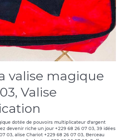
la valise magique
03, Valise
cation
gique dotée de pouvoirs multiplicateur d'argent
lez devenir riche un jour +229 68 26 07 03
,
39 idées
 07 03
,
alise Chariot +229 68 26 07 03
,
Berceau