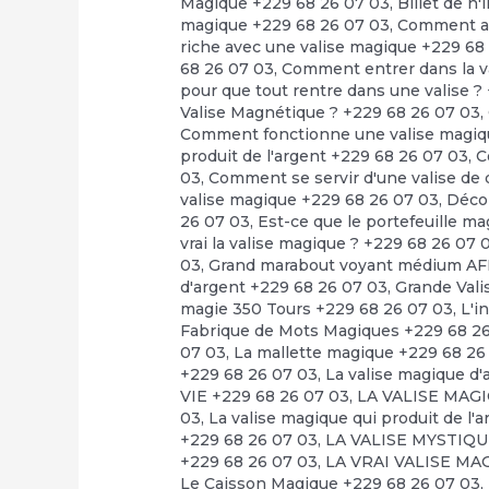
Magique +229 68 26 07 03
,
Billet de n
magique +229 68 26 07 03
,
Comment avo
riche avec une valise magique +229 68
68 26 07 03
,
Comment entrer dans la v
pour que tout rentre dans une valise ?
Valise Magnétique ? +229 68 26 07 03
,
Comment fonctionne une valise magiq
produit de l'argent +229 68 26 07 03
,
C
03
,
Comment se servir d'une valise de 
valise magique +229 68 26 07 03
,
Déco
26 07 03
,
Est-ce que le portefeuille m
vrai la valise magique ? +229 68 26 07 
03
,
Grand marabout voyant médium AF
d'argent +229 68 26 07 03
,
Grande Vali
magie 350 Tours +229 68 26 07 03
,
L'i
Fabrique de Mots Magiques +229 68 2
07 03
,
La mallette magique +229 68 26
+229 68 26 07 03
,
La valise magique
VIE +229 68 26 07 03
,
LA VALISE MAG
03
,
La valise magique qui produit de l'a
+229 68 26 07 03
,
LA VALISE MYSTIQUE
+229 68 26 07 03
,
LA VRAI VALISE MA
Le Caisson Magique +229 68 26 07 03
,