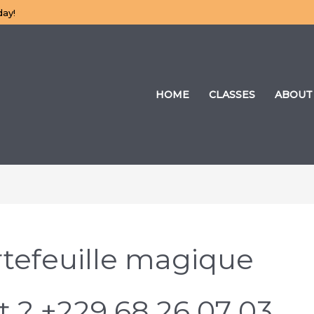
day!
HOME
CLASSES
ABOUT
rtefeuille magique
t ? +229 68 26 07 03