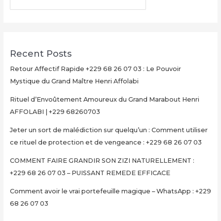
+229
RECHERCHER
68
26
07
03
Recent Posts
Retour Affectif Rapide +229 68 26 07 03 : Le Pouvoir
Mystique du Grand Maître Henri Affolabi
Rituel d’Envoûtement Amoureux du Grand Marabout Henri
AFFOLABI | +229 68260703
Jeter un sort de malédiction sur quelqu’un : Comment utiliser
ce rituel de protection et de vengeance : +229 68 26 07 03
COMMENT FAIRE GRANDIR SON ZIZI NATURELLEMENT :
+229 68 26 07 03 – PUISSANT REMEDE EFFICACE
Comment avoir le vrai portefeuille magique – WhatsApp : +229
68 26 07 03