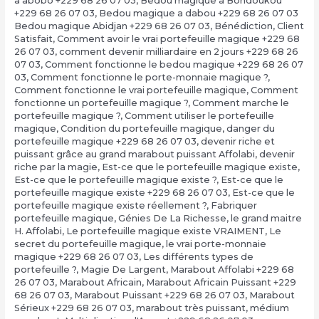
a abobo +229 68 26 07 03
,
Bedou magique a Bondoukou
+229 68 26 07 03
,
Bedou magique a dabou +229 68 26 07 03
Bedou magique Abidjan +229 68 26 07 03
,
Bénédiction
,
Client
Satisfait
,
Comment avoir le vrai portefeuille magique +229 68
26 07 03
,
comment devenir milliardaire en 2 jours +229 68 26
07 03
,
Comment fonctionne le bedou magique +229 68 26 07
03
,
Comment fonctionne le porte-monnaie magique ?
,
Comment fonctionne le vrai portefeuille magique
,
Comment
fonctionne un portefeuille magique ?
,
Comment marche le
portefeuille magique ?
,
Comment utiliser le portefeuille
magique
,
Condition du portefeuille magique
,
danger du
portefeuille magique +229 68 26 07 03
,
devenir riche et
puissant grâce au grand marabout puissant Affolabi
,
devenir
riche par la magie
,
Est-ce que le portefeuille magique existe
,
Est-ce que le portefeuille magique existe ?
,
Est-ce que le
portefeuille magique existe +229 68 26 07 03
,
Est-ce que le
portefeuille magique existe réellement ?
,
Fabriquer
portefeuille magique
,
Génies De La Richesse
,
le grand maitre
H. Affolabi
,
Le portefeuille magique existe VRAIMENT
,
Le
secret du portefeuille magique
,
le vrai porte-monnaie
magique +229 68 26 07 03
,
Les différents types de
portefeuille ?
,
Magie De Largent
,
Marabout Affolabi +229 68
26 07 03
,
Marabout Africain
,
Marabout Africain Puissant +229
68 26 07 03
,
Marabout Puissant +229 68 26 07 03
,
Marabout
Sérieux +229 68 26 07 03
,
marabout très puissant
,
médium