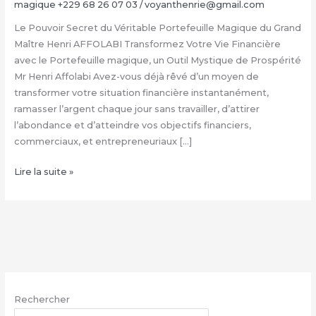
magique +229 68 26 07 03
/
voyanthenrie@gmail.com
Le Pouvoir Secret du Véritable Portefeuille Magique du Grand
Maître Henri AFFOLABI Transformez Votre Vie Financière
avec le Portefeuille magique, un Outil Mystique de Prospérité
Mr Henri Affolabi Avez-vous déjà rêvé d’un moyen de
transformer votre situation financière instantanément,
ramasser l’argent chaque jour sans travailler, d’attirer
l’abondance et d’atteindre vos objectifs financiers,
commerciaux, et entrepreneuriaux […]
Comment
Lire la suite »
avoir
le
vrai
portefeuille
magique
–
WhatsApp
Rechercher
: