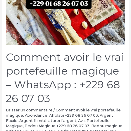
Comment avoir le vrai
portefeuille magique
– WhatsApp : +229 68
26 07 03
Laisser un commentaire
/
Comment avoir le vrai portefeuille
magique
,
Abondance
,
Affolabi +229 68 26 07 03
,
Argent
Facile
,
Argent Illimité
,
attirer l’argent
,
Avis Portefeuille
Magique
,
Bedou Magique +229 68 26 07 03
,
Bedou magique