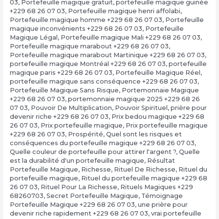
03
,
Portefeuille magique gratuit
,
portefeuille magique guinée
+229 68 26 07 03
,
Portefeuille magique henri affolabi
,
Portefeuille magique homme +229 68 26 07 03
,
Portefeuille
magique inconvénients +229 68 26 07 03
,
Portefeuille
Magique Légal
,
Portefeuille magique Mali +229 68 26 07 03
,
Portefeuille magique marabout +229 68 26 07 03
,
Portefeuille magique marabout Martinique +229 68 26 07 03
,
portefeuille magique Montréal +229 68 26 07 03
,
portefeuille
magique paris +229 68 26 07 03
,
Portefeuille Magique Réel
,
portefeuille magique sans conséquence +229 68 26 07 03
,
Portefeuille Magique Sans Risque
,
Portemonnaie Magique
+229 68 26 07 03
,
portemonnaie magique 2025 +229 68 26
07 03
,
Pouvoir De Multiplication
,
Pouvoir Spirituel
,
prière pour
devenir riche +229 68 26 07 03
,
Prix bedou magique +229 68
26 07 03
,
Prix portefeuille magique
,
Prix portefeuille magique
+229 68 26 07 03
,
Prospérité
,
Quel sont les risques et
conséquences du portefeuille magique +229 68 26 07 03
,
Quelle couleur de portefeuille pour attirer l'argent ?
,
Quelle
est la durabilité d'un portefeuille magique
,
Résultat
Portefeuille Magique
,
Richesse
,
Rituel De Richesse
,
Rituel du
portefeuille magique
,
Rituel du portefeuille magique +229 68
26 07 03
,
Rituel Pour La Richesse
,
Rituels Magiques +229
68260703
,
Secret Portefeuille Magique
,
Témoignage
Portefeuille Magique +229 68 26 07 03
,
une prière pour
devenir riche rapidement +229 68 26 07 03
,
vrai portefeuille