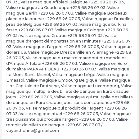
07 03,
,
Valise magique Affolabi Belgique +229 68 26 07 03
,
Valise magique au Guadeloupe +229 68 26 07 03
,
Valise
magique Berlin +229 68 26 07 03
,
Valise magique Bordeaux
place de la bourse +229 68 26 07 03
,
Valise magique Bruxelles
près de Belgique +229 68 26 07 03
,
Valise magique burkina
fasso +229 68 26 07 03
,
Valise magique Cologne +229 68 26
07 03
,
Valise magique Croatie +229 68 26 07 03
,
Valise
magique d'argent démonstration en 1 minutes +229 68 26 07
03
,
Valise magique d’argent +229 68 26 07 03
,
Valise magique
dollars US
,
Valise magique Dresde Ville en Allemagne +229 68
26 07 03
,
Valise magique du maitre marabout du monde et
d'Afrique Affolabi +229 68 26 07 03
,
Valise magique en Euro
du maître PAPA AFFOLABI +229 68 26 07 03
,
Valise magique
Le Mont-Saint-Michel
,
Valise magique Liège
,
Valise magique
Limassol
,
Valise magique Limbourg Belgique
,
Valise magique
Linz Capitale de l'Autriche
,
Valise magique Luxembourg
,
Valise
magique qui multiplie des billets de banque en Euro chaque
jours +229 68 26 07 03
,
Valise magique qui multiplie des billets
de banque en Euro chaque jours sans conséquence +229 68
26 07 03
,
Valise magique qui produit de l'argent +229 68 26
07 03
,
Valise magique rituel +229 68 26 07 03
,
Valise magique
très puissante qui produire l'argent +229 68 26 07 03
,
Valise
remplit de billets de banque +229 68 26 07 03
/
voyanthenrie@gmail.com