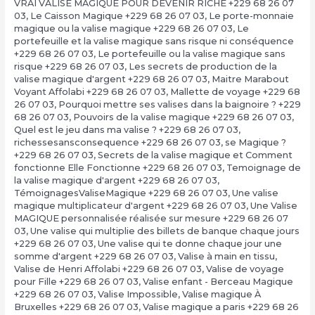
VRAI VALISE MAGIQUE POUR DEVENIR RICHE +229 68 26 07
03
,
Le Caisson Magique +229 68 26 07 03
,
Le porte-monnaie
magique ou la valise magique +229 68 26 07 03
,
Le
portefeuille et la valise magique sans risque ni conséquence
+229 68 26 07 03
,
Le portefeuille ou la valise magique sans
risque +229 68 26 07 03
,
Les secrets de production de la
valise magique d'argent +229 68 26 07 03
,
Maitre Marabout
Voyant Affolabi +229 68 26 07 03
,
Mallette de voyage +229 68
26 07 03
,
Pourquoi mettre ses valises dans la baignoire ? +229
68 26 07 03
,
Pouvoirs de la valise magique +229 68 26 07 03
,
Quel est le jeu dans ma valise ? +229 68 26 07 03
,
richessesansconsequence +229 68 26 07 03
,
se Magique ?
+229 68 26 07 03
,
Secrets de la valise magique et Comment
fonctionne Elle Fonctionne +229 68 26 07 03
,
Temoignage de
la valise magique d'argent +229 68 26 07 03
,
TémoignagesValiseMagique +229 68 26 07 03
,
Une valise
magique multiplicateur d'argent +229 68 26 07 03
,
Une Valise
MAGIQUE personnalisée réalisée sur mesure +229 68 26 07
03
,
Une valise qui multiplie des billets de banque chaque jours
+229 68 26 07 03
,
Une valise qui te donne chaque jour une
somme d'argent +229 68 26 07 03
,
Valise à main en tissu
,
Valise de Henri Affolabi +229 68 26 07 03
,
Valise de voyage
pour Fille +229 68 26 07 03
,
Valise enfant - Berceau Magique
+229 68 26 07 03
,
Valise Impossible
,
Valise magique À
Bruxelles +229 68 26 07 03
,
Valise magique a paris +229 68 26