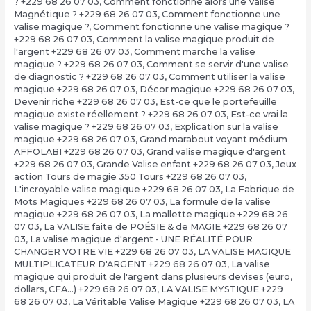
? +229 68 26 07 03
,
Comment fonctionne alors une Valise
Magnétique ? +229 68 26 07 03
,
Comment fonctionne une
valise magique ?
,
Comment fonctionne une valise magique ?
+229 68 26 07 03
,
Comment la valise magique produit de
l'argent +229 68 26 07 03
,
Comment marche la valise
magique ? +229 68 26 07 03
,
Comment se servir d'une valise
de diagnostic ? +229 68 26 07 03
,
Comment utiliser la valise
magique +229 68 26 07 03
,
Décor magique +229 68 26 07 03
,
Devenir riche +229 68 26 07 03
,
Est-ce que le portefeuille
magique existe réellement ? +229 68 26 07 03
,
Est-ce vrai la
valise magique ? +229 68 26 07 03
,
Explication sur la valise
magique +229 68 26 07 03
,
Grand marabout voyant médium
AFFOLABI +229 68 26 07 03
,
Grand valise magique d'argent
+229 68 26 07 03
,
Grande Valise enfant +229 68 26 07 03
,
Jeux
action Tours de magie 350 Tours +229 68 26 07 03
,
L'incroyable valise magique +229 68 26 07 03
,
La Fabrique de
Mots Magiques +229 68 26 07 03
,
La formule de la valise
magique +229 68 26 07 03
,
La mallette magique +229 68 26
07 03
,
La VALISE faite de POÉSIE & de MAGIE +229 68 26 07
03
,
La valise magique d'argent - UNE RÉALITÉ POUR
CHANGER VOTRE VIE +229 68 26 07 03
,
LA VALISE MAGIQUE
MULTIPLICATEUR D'ARGENT +229 68 26 07 03
,
La valise
magique qui produit de l'argent dans plusieurs devises (euro,
dollars, CFA…) +229 68 26 07 03
,
LA VALISE MYSTIQUE +229
68 26 07 03
,
La Véritable Valise Magique +229 68 26 07 03
,
LA