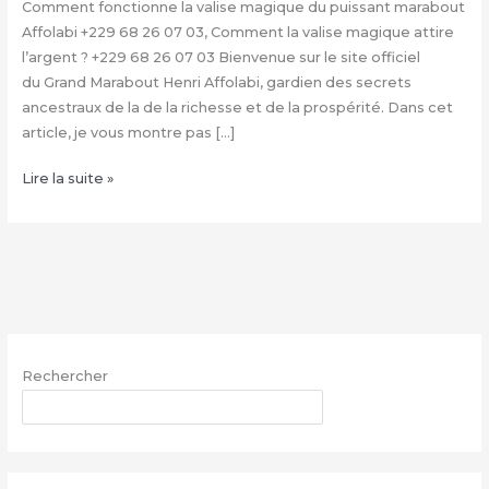
Comment fonctionne la valise magique du puissant marabout
Affolabi +229 68 26 07 03, Comment la valise magique attire
l’argent ? +229 68 26 07 03 Bienvenue sur le site officiel
du Grand Marabout Henri Affolabi, gardien des secrets
ancestraux de la de la richesse et de la prospérité. Dans cet
article, je vous montre pas […]
Condition
Lire la suite »
de
la
valise
magique
+229
68
26
Rechercher
07
03,
RECHERCHER
Valise
magique
explication