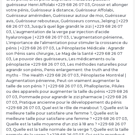
guérisseur Henri Affolabi +229 68 26 07 03
,
Grossir et allonger
votre pénis
,
Guérisseur à distance
,
Guérisseur Affolabi
,
Guérisseur amérindien
,
Guérisseur autour de moi
,
Guérisseur
avis
,
Guérisseur rebouteux
,
Guérisseurs connus
,
Jelqing | +229
68 26 07 03
,
Jusqu'à quel âge grandit le zizi | +229 68 26 07
03
,
L'augmentation de la verge par injection d'acide
hyaluronique | +229 68 26 07 03
,
L'augmentation pénienne
,
L'importance de l'alimentation pour stimuler la croissance du
pénis | +229 68 26 07 03
,
La Pénoplastie Médicale : Agrandir
son Pénis sans chirurgie
,
Le Mag de la Santé +229 68 26 07
03
,
Le pouvoir des guérisseurs
,
Les médicaments ou la
pénoplastie +229 68 26 07 03
,
Les méthodes naturelles pour
agrandir son pénis
,
Penis enlargement: the truth and the
myths - The Health +229 68 26 07 03
,
Pénoplastie Montréal |
Augmentation pénienne
,
Peut-on vraiment augmenter la
taille de son pénis ? | +229 68 26 07 03
,
Phalloplastie
,
Pilules
ou des appareils pour augmenter la taille du pénis +229 68 26
07 03
,
Pommade pour agrandir le zizi pharmacie | +229 68 26
07 03
,
Pratique ancienne pour le développement du pénis
+229 68 26 07 03
,
Quel est le rôle de marabout ?
,
Quelle est la
meilleure taille pour satisfaire une femme ?
,
Quelle est la
meilleure taille pour satisfaire une femme ? +229 68 26 07 03
,
Quelle est la taille moyenne d'un zizi à 18 ans ? +229 68 26 07
03
,
Quelle est la taille normale de la verge ?
,
Quelle est la taille
normale de la verge ? +229 68 26 07 03
,
Qui est le marabout