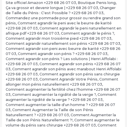
Site officiel Amazon +229 68 26 07 03
,
Boutique Penis long
,
Ça va grossir et devenir longue | +229 68 26 07 03
,
Changer
de Taille du Pénis : C'est Possible ? +229 68 26 07 03
,
Commandez une pommade pour grossir ou rendre grand son
pénis
,
Comment agrandir le peni avec le beurre de karité
+229 68 26 07 03
,
Comment agrandir le peni naturellement en
afrique pdf +229 68 26 07 03
,
Comment agrandir le pénis ?
,
Comment agrandir mon troisième pied +229 68 26 07 03
,
Comment agrandir naturellement son pénis +229 68 26 07 03
,
Comment agrandir son peni avec beurre de karité +229 68 26
07 03
,
Comment agrandir son pénis ? +229 68 26 07 03
,
Comment agrandir son pénis ? Les solutions | Henri Affolabi :
+229 68 26 07 03
,
Comment agrandir son pénis +229 68 26 07
03
,
Comment agrandir son pénis avec marabout Henri Affolabi
+229 68 26 07 03
,
Comment agrandir son pénis sans chirurgie
+229 68 26 07 03
,
Comment Agrandir Votre Pénis
,
Comment
allonger mon pénis naturellement +229 68 26 07 03
,
Comment augmenter la fertilité chez l'homme +229 68 26 07
03
,
Comment augmenter la rigidité de la verge ?
,
Comment
augmenter la rigidité de la verge ? +229 68 26 07 03
,
Comment augmenter la taille d'un homme ? +229 68 26 07
03
,
Comment Augmenter la Taille de son Pénis
Naturellement ? +229 68 26 07 03
,
Comment Augmenter la
Taille de son Pénis Naturellement ?!
,
Comment augmenter le
volume du pénis sans chirurgie +229 68 26 07 03
,
Comment