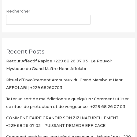
+229
Rechercher
68
26
RECHERCHER
07
03
–
PUISSANT
Recent Posts
REMEDE
EFFICACE
Retour Affectif Rapide +229 68 26 07 03 : Le Pouvoir
Mystique du Grand Maître Henri Affolabi
Rituel d’Envoûtement Amoureux du Grand Marabout Henri
AFFOLABI | +229 68260703
Jeter un sort de malédiction sur quelqu’un : Comment utiliser
ce rituel de protection et de vengeance : +229 68 26 07 03
COMMENT FAIRE GRANDIR SON ZIZI NATURELLEMENT :
+229 68 26 07 03 – PUISSANT REMEDE EFFICACE
Comment avoir le vrai portefeuille magique – WhatsApp : +229