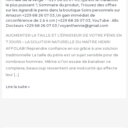
le plus puissant ?
,
Sommaire du produit
,
Trouvez des offres
sur les Agrandi le penis dans la boutique Soins personnels sur
Amazon +229 68 26 07 03
,
Un gain immédiat de
circonférence de 2 à 4 cm | +229 68 26 07 03
,
YouTube · Allo
Docteurs +229 68 26 07 03
/
voyanthenrie@gmail.com
AUGMENTER LA TAILLE ET L’ÉPAISSEUR DE VOTRE PÉNIS EN
7 JOURS – LA SOLUTION NATURELLE DU MAÎTRE HENRI
AFFOLABI Reprendre confiance en soi grâce à une solution
traditionnelle La taille du pénis est un sujet sensible pour de
nombreux hommes. Même si l’on essaie de banaliser ce
complexe, beaucoup ressentent une insécurité qui affecte
leur […]
COMMENT
Lire la suite »
FAIRE
GRANDIR
SON
ZIZI
NATURELLEMENT
: