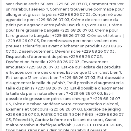
sans risque après 60 ans +229 68 26 07 03
,
Comment trouver
un marabout sérieux ?
,
Comment trouver une pommade pour
allonger et grossir le pénis +229 68 26 07 03
,
Comprimé pour
agrandir le peni +229 68 26 07 03
,
Crème de croissance du
pénis pour agrandir votre pénis jusqu'à 30,5 cm XXXL
,
Crème
pour faire grossir le bangala +229 68 26 07 03
,
Crème pour
faire grossir le bangala | +229 68 26 07 03
,
Crèmes et lotions |
+229 68 26 07 03
,
De nombreuses personnes veulent des
preuves scientifiques avant d’acheter un produit +229 68 26
07 03
,
Désenvoutement
,
Devenir riche +229 68 26 07 03
,
Dispositifs d'étirement du pénis +229 68 26 07 03
,
Dysfonction érectile +229 68 26 07 03
,
Envoutement
amoureux +229 68 26 07 03
,
Est-ce qu'il existe des produits
efficaces comme des crèmes
,
Est-ce que 13 cm c'est bien ?,
Est-ce que 13 cm c'est bien ? +229 68 26 07 03
,
Est-il possible
d'augmenter la taille du pénis?
,
Est-il possible d'augmenter la
taille du pénis? +229 68 26 07 03
,
Est-il possible d’augmenter
la taille du pénis naturellement ? +229 68 26 07 03
,
Est-il
possible de grossir son pénis sans chirurgie ? +229 68 26 07
03
,
Évitez le tabac Modérez votre consommation d'alcool
,
Examens et Concours +229 68 26 07 03
,
Exercice de jelqing
+229 68 26 07 03
,
FAIRE GROSSIR SON PÉNIS | +229 68 26 07
03
,
Fécondité
,
Gardez la forme en faisant du sport
,
Grand
maitre marabout d'Afrique Affolabi
,
GROS ET LONGUE PENIS
,
Gros pénis
,
Gros penis disponible marabout puissant