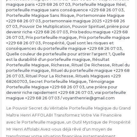
magique paris +229 68 26 07 03
,
Portefeuille Magique Réel
,
portefeuille magique sans conséquence +229 68 26 07 03
,
Portefeuille Magique Sans Risque
,
Portemonnaie Magique
+229 68 26 07 03
,
portemonnaie magique 2025 +229 68 26
07 03
,
Pouvoir De Multiplication
,
Pouvoir Spirituel
,
prière pour
devenir riche +229 68 26 07 03
,
Prix bedou magique +229 68
26 07 03
,
Prix portefeuille magique
,
Prix portefeuille magique
+229 68 26 07 03
,
Prospérité
,
Quel sont les risques et
conséquences du portefeuille magique +229 68 26 07 03
,
Quelle couleur de portefeuille pour attirer l'argent ?
,
Quelle
est la durabilité d'un portefeuille magique
,
Résultat
Portefeuille Magique
,
Richesse
,
Rituel De Richesse
,
Rituel du
portefeuille magique
,
Rituel du portefeuille magique +229 68
26 07 03
,
Rituel Pour La Richesse
,
Rituels Magiques +229
68260703
,
Secret Portefeuille Magique
,
Témoignage
Portefeuille Magique +229 68 26 07 03
,
une prière pour
devenir riche rapidement +229 68 26 07 03
,
vrai portefeuille
magique +229 68 26 07 03
/
voyanthenrie@gmail.com
Le Pouvoir Secret du Véritable Portefeuille Magique du Grand
Maître Henri AFFOLABI Transformez Votre Vie Financière
avec le Portefeuille magique, un Outil Mystique de Prospérité
Mr Henri Affolabi Avez-vous déjà rêvé d’un moyen de
transformer votre situation financière instantanément,