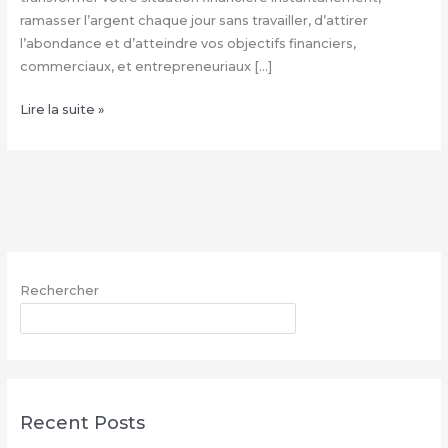
ramasser l’argent chaque jour sans travailler, d’attirer
l’abondance et d’atteindre vos objectifs financiers,
commerciaux, et entrepreneuriaux […]
Comment
Lire la suite »
avoir
le
vrai
portefeuille
magique
–
WhatsApp
Rechercher
:
+229
RECHERCHER
68
26
07
03
Recent Posts