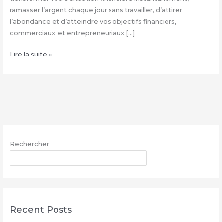
ramasser l’argent chaque jour sans travailler, d’attirer
l’abondance et d’atteindre vos objectifs financiers,
commerciaux, et entrepreneuriaux […]
Comment
Lire la suite »
avoir
le
vrai
portefeuille
magique
–
WhatsApp
Rechercher
:
+229
RECHERCHER
68
26
07
03
Recent Posts