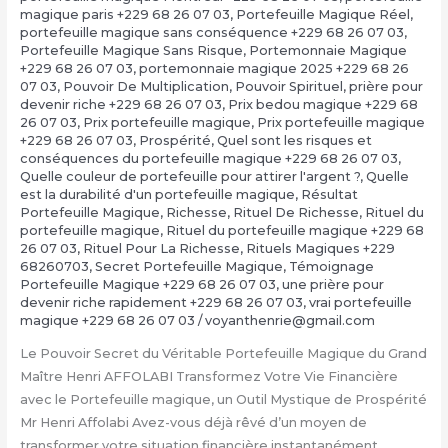
magique paris +229 68 26 07 03
,
Portefeuille Magique Réel
,
portefeuille magique sans conséquence +229 68 26 07 03
,
Portefeuille Magique Sans Risque
,
Portemonnaie Magique
+229 68 26 07 03
,
portemonnaie magique 2025 +229 68 26
07 03
,
Pouvoir De Multiplication
,
Pouvoir Spirituel
,
prière pour
devenir riche +229 68 26 07 03
,
Prix bedou magique +229 68
26 07 03
,
Prix portefeuille magique
,
Prix portefeuille magique
+229 68 26 07 03
,
Prospérité
,
Quel sont les risques et
conséquences du portefeuille magique +229 68 26 07 03
,
Quelle couleur de portefeuille pour attirer l'argent ?
,
Quelle
est la durabilité d'un portefeuille magique
,
Résultat
Portefeuille Magique
,
Richesse
,
Rituel De Richesse
,
Rituel du
portefeuille magique
,
Rituel du portefeuille magique +229 68
26 07 03
,
Rituel Pour La Richesse
,
Rituels Magiques +229
68260703
,
Secret Portefeuille Magique
,
Témoignage
Portefeuille Magique +229 68 26 07 03
,
une prière pour
devenir riche rapidement +229 68 26 07 03
,
vrai portefeuille
magique +229 68 26 07 03
/
voyanthenrie@gmail.com
Le Pouvoir Secret du Véritable Portefeuille Magique du Grand
Maître Henri AFFOLABI Transformez Votre Vie Financière
avec le Portefeuille magique, un Outil Mystique de Prospérité
Mr Henri Affolabi Avez-vous déjà rêvé d’un moyen de
transformer votre situation financière instantanément,