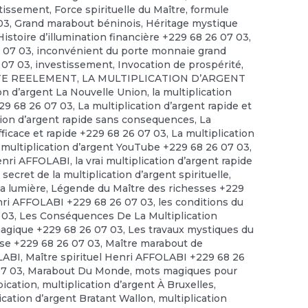
stissement
,
Force spirituelle du Maître
,
formule
03
,
Grand marabout béninois
,
Héritage mystique
Histoire d’illumination financière +229 68 26 07 03
,
6 07 03
,
inconvénient du porte monnaie grand
 07 03
,
investissement
,
Invocation de prospérité
,
STE REELEMENT
,
LA MULTIPLICATION D’ARGENT
ion d’argent La Nouvelle Union
,
la multiplication
229 68 26 07 03
,
La multiplication d’argent rapide et
tion d’argent rapide sans consequences
,
La
efficace et rapide +229 68 26 07 03
,
La multiplication
 multiplication d’argent YouTube +229 68 26 07 03
,
enri AFFOLABI
,
la vrai multiplication d’argent rapide
 secret de la multiplication d’argent spirituelle
,
la lumière
,
Légende du Maître des richesses +229
ri AFFOLABI +229 68 26 07 03
,
les conditions du
 03
,
Les Conséquences De La Multiplication
magique +229 68 26 07 03
,
Les travaux mystiques du
se +229 68 26 07 03
,
Maître marabout de
OLABI
,
Maître spirituel Henri AFFOLABI +229 68 26
07 03
,
Marabout Du Monde
,
mots magiques pour
pication
,
multiplication d’argent À Bruxelles
,
ication d’argent Bratant Wallon
,
multiplication