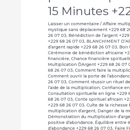
15 Minutes +2
Laisser un commentaire
/
Affaire multi
mystique sans déplacement +229 68 2
26 07 03
,
Bénédiction de l’argent +229
+229 68 26 07 03
,
BLANCHIMENT D’A
d’argent rapide +229 68 26 07 03
,
Bon t
Cérémonie de bénédiction africaine +
financière
,
Chance financière spirituel
Multiplication ĎArgent +229 68 26 07 
68 26 07 03
,
Comment faire la multipli
Comment ouvrir la porte de l’abondan
26 07 03
,
Comment réussir un rituel de 
l’aide de la multiplication
,
Confiance en
Consultation spirituelle en ligne +229
68 26 07 03
,
Conte spirituel africain +
+229 68 26 07 03
,
Culte de la richesse
multiplication d’argent
,
Danger de la m
Démonstration du multiplication d’arg
positive d’abondance
,
Équilibre entre 
d’abondance +229 68 26 07 03
,
Faire F