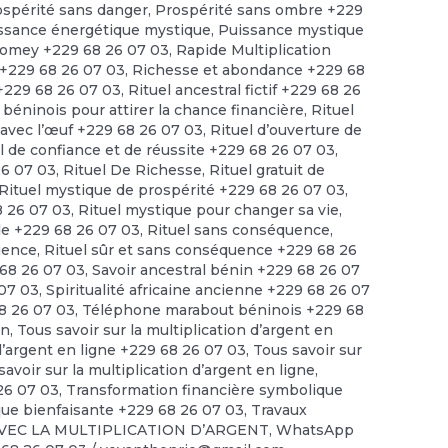
ospérité sans danger
,
Prospérité sans ombre +229
ssance énergétique mystique
,
Puissance mystique
omey +229 68 26 07 03
,
Rapide Multiplication
 +229 68 26 07 03
,
Richesse et abondance +229 68
 +229 68 26 07 03
,
Rituel ancestral fictif +229 68 26
 béninois pour attirer la chance financière
,
Rituel
t avec l’œuf +229 68 26 07 03
,
Rituel d’ouverture de
l de confiance et de réussite +229 68 26 07 03
,
26 07 03
,
Rituel De Richesse
,
Rituel gratuit de
Rituel mystique de prospérité +229 68 26 07 03
,
8 26 07 03
,
Rituel mystique pour changer sa vie
,
ide +229 68 26 07 03
,
Rituel sans conséquence
,
quence
,
Rituel sûr et sans conséquence +229 68 26
68 26 07 03
,
Savoir ancestral bénin +229 68 26 07
 07 03
,
Spiritualité africaine ancienne +229 68 26 07
68 26 07 03
,
Téléphone marabout béninois +229 68
en
,
Tous savoir sur la multiplication d’argent en
 d’argent en ligne +229 68 26 07 03
,
Tous savoir sur
savoir sur la multiplication d’argent en ligne
,
 26 07 03
,
Transformation financière symbolique
ue bienfaisante +229 68 26 07 03
,
Travaux
VEC LA MULTIPLICATION D’ARGENT
,
WhatsApp