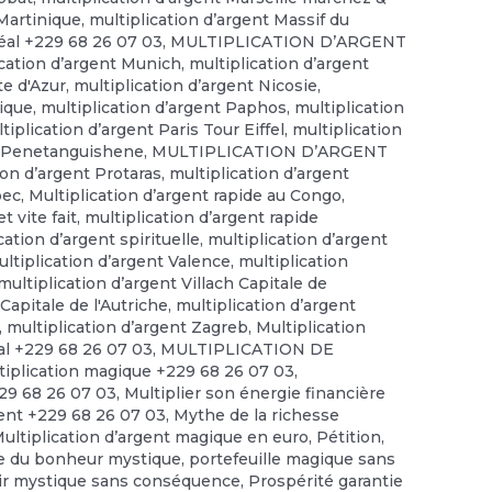
 Martinique
,
multiplication d’argent Massif du
éal +229 68 26 07 03
,
MULTIPLICATION D’ARGENT
ication d’argent Munich
,
multiplication d’argent
te d'Azur
,
multiplication d’argent Nicosie
,
gique
,
multiplication d’argent Paphos
,
multiplication
tiplication d’argent Paris Tour Eiffel
,
multiplication
nt Penetanguishene
,
MULTIPLICATION D’ARGENT
ion d’argent Protaras
,
multiplication d’argent
bec
,
Multiplication d’argent rapide au Congo
,
t vite fait
,
multiplication d’argent rapide
cation d’argent spirituelle
,
multiplication d’argent
ltiplication d’argent Valence
,
multiplication
multiplication d’argent Villach Capitale de
Capitale de l'Autriche
,
multiplication d’argent
,
multiplication d’argent Zagreb
,
Multiplication
tal +229 68 26 07 03
,
MULTIPLICATION DE
tiplication magique +229 68 26 07 03
,
229 68 26 07 03
,
Multiplier son énergie financière
gent +229 68 26 07 03
,
Mythe de la richesse
Multiplication d’argent magique en euro
,
Pétition
,
e du bonheur mystique
,
portefeuille magique sans
ir mystique sans conséquence
,
Prospérité garantie