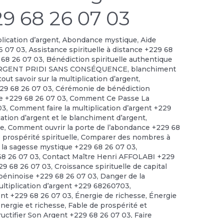
29 68 26 07 03
plication d’argent
,
Abondance mystique
,
Aide
6 07 03
,
Assistance spirituelle à distance +229 68
 68 26 07 03
,
Bénédiction spirituelle authentique
RGENT PRIDI SANS CONSÉQUENCE
,
blanchiment
out savoir sur la multiplication d’argent
,
229 68 26 07 03
,
Cérémonie de bénédiction
le +229 68 26 07 03
,
Comment Ce Passe La
03
,
Comment faire la multiplication d’argent +229
cation d’argent et le blanchiment d’argent
,
ce
,
Comment ouvrir la porte de l’abondance +229 68
prospérité spirituelle
,
Comparer des nombres à
 la sagesse mystique +229 68 26 07 03
,
 68 26 07 03
,
Contact Maître Henri AFFOLABI +229
229 68 26 07 03
,
Croissance spirituelle de capital
 béninoise +229 68 26 07 03
,
Danger de la
ultiplication d’argent +229 68260703
,
ent +229 68 26 07 03
,
Énergie de richesse
,
Énergie
énergie et richesse
,
Fable de prospérité et
ructifier Son Argent +229 68 26 07 03
,
Faire