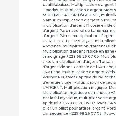
bouillilabaisse
,
Multiplication d’argent
Troodos
,
multiplication d’argent Montr
MULTIPLICATION D’ARGENT,
,
multipl
Namur
,
multiplication d’argent Nice Cô
multiplication d’argent Nicosie en Bel
d’argent Parc national de Lahemaa
,
mul
d’argent Pärnu
,
multiplication d’arge
PORTEFEUILLE MAGIQUE
,
multiplicat
Provence
,
multiplication d’argent Qué
Multiplication d’argent rapide en ligne e
temoignage +229 68 26 07 03
,
Multipli
tiktok
,
multiplication d’argent Turku
,
mu
d’argent Vienne Capitale de l'Autriche
,
l'Autriche
,
multiplication d’argent Wels 
Wiener Neustadt Capitale de l'Autriche
d’énergie vitale
,
Multiplication de capi
L’ARGENT
,
Multiplication magique
,
Mul
Multiplication mystique de richesse +
par la foi mystique
,
multiplier votre ar
spirituelle +229 68 26 07 03
,
Paris 04 
plier un billet pour attirer largent
,
Port
conséquence +229 68 26 07 03
,
Pouvo