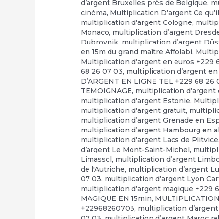
d’argent Bruxelles près de Belgique
,
mu
cinéma
,
Multiplication D’argent Ce qu’il
multiplication d’argent Cologne
,
multip
Monaco
,
multiplication d’argent Dresd
Dubrovnik
,
multiplication d’argent Düs
en 15m du grand maître Affolabi
,
Multip
Multiplication d’argent en euros +229 
68 26 07 03
,
multiplication d’argent en
D’ARGENT EN LIGNE TEL +229 68 26 
TEMOIGNAGE
,
multiplication d’argent
multiplication d’argent Estonie
,
Multip
multiplication d’argent gratuit
,
multipli
multiplication d’argent Grenade en E
multiplication d’argent Hambourg en 
multiplication d’argent Lacs de Plitvice
d’argent Le Mont-Saint-Michel
,
multipl
Limassol
,
multiplication d’argent Limb
de l'Autriche
,
multiplication d’argent 
07 03
,
multiplication d’argent Lyon Ca
multiplication d’argent magique +229 
MAGIQUE EN 15min
,
MULTIPLICATION
+22968260703
,
multiplication d’argen
07 03
,
multiplication d’argent Maroc r