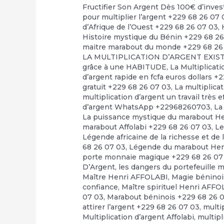
Fructifier Son Argent Dès 100€ d’inve
pour multiplier l’argent +229 68 26 07 
d’Afrique de l’Ouest +229 68 26 07 03
,
Histoire mystique du Bénin +229 68 2
maitre marabout du monde +229 68 26
LA MULTIPLICATION D’ARGENT EXI
grâce à une HABITUDE
,
La Multiplicat
d’argent rapide en fcfa euros dollars +
gratuit +229 68 26 07 03
,
La multiplica
multiplication d’argent un travail très 
d’argent WhatsApp +22968260703
,
La
La puissance mystique du marabout H
marabout Affolabi +229 68 26 07 03
,
Le
Légende africaine de la richesse et de 
68 26 07 03
,
Légende du marabout Hen
porte monnaie magique +229 68 26 07
D’Argent
,
les dangers du portefeuille 
Maître Henri AFFOLABI
,
Magie béninoi
confiance
,
Maître spirituel Henri AFF
07 03
,
Marabout béninois +229 68 26 
attirer l’argent +229 68 26 07 03
,
multi
Multiplication d’argent Affolabi
,
multipl