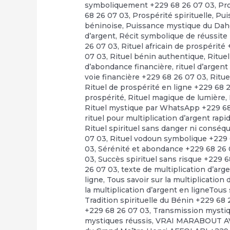
symboliquement +229 68 26 07 03
,
Pr
68 26 07 03
,
Prospérité spirituelle
,
Pui
béninoise
,
Puissance mystique du Dah
d’argent
,
Récit symbolique de réussite
26 07 03
,
Rituel africain de prospérité
07 03
,
Rituel bénin authentique
,
Rituel
d’abondance financière
,
rituel d’argen
voie financière +229 68 26 07 03
,
Ritue
Rituel de prospérité en ligne +229 68 
prospérité
,
Rituel magique de lumière
,
Rituel mystique par WhatsApp +229 6
rituel pour multiplication d’argent rap
Rituel spirituel sans danger ni consé
07 03
,
Rituel vodoun symbolique +229 
03
,
Sérénité et abondance +229 68 26
03
,
Succès spirituel sans risque +229 
26 07 03
,
texte de multiplication d’arg
ligne
,
Tous savoir sur la multiplication
la multiplication d’argent en ligneTous 
Tradition spirituelle du Bénin +229 68
+229 68 26 07 03
,
Transmission mystiq
mystiques réussis
,
VRAI MARABOUT A