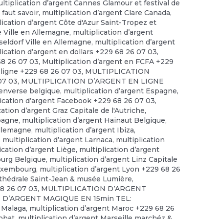
ltiplication d’argent Cannes Glamour et festival de
 faut savoir
,
multiplication d’argent Clare Canada
,
lication d’argent Côte d'Azur Saint-Tropez et
e Ville en Allemagne
,
multiplication d’argent
seldorf Ville en Allemagne
,
multiplication d’argent
lication d’argent en dollars +229 68 26 07 03
,
68 26 07 03
,
Multiplication d’argent en FCFA +229
 ligne +229 68 26 07 03
,
MULTIPLICATION
07 03
,
MULTIPLICATION D’ARGENT EN LIGNE
 enverse belgique
,
multiplication d’argent Espagne
,
lication d’argent Facebook +229 68 26 07 03
,
cation d’argent Graz Capitale de l'Autriche
,
spagne
,
multiplication d’argent Hainaut Belgique
,
allemagne
,
multiplication d’argent Ibiza
,
,
multiplication d’argent Larnaca
,
multiplication
ication d’argent Liège
,
multiplication d’argent
ourg Belgique
,
multiplication d’argent Linz Capitale
Luxembourg
,
multiplication d’argent Lyon +229 68 26
rthédrale Saint-Jean & musée Lumière
,
68 26 07 03
,
MULTIPLICATION D’ARGENT
 D’ARGENT MAGIQUE EN 15min TEL:
t Malaga
,
multiplication d’argent Maroc +229 68 26
abbat
,
multiplication d’argent Marseille marchéz &